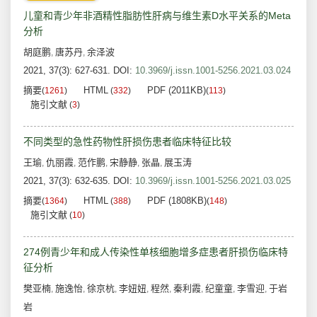
儿童和青少年非酒精性脂肪性肝病与维生素D水平关系的Meta
分析
胡庭鹏
唐苏丹
余泽波
,
,
2021, 37(3): 627-631.
DOI:
10.3969/j.issn.1001-5256.2021.03.024
摘要
HTML
PDF (2011KB)
(
1261
)
(
332
)
(
113
)
施引文献
(
3
)
不同类型的急性药物性肝损伤患者临床特征比较
王瑜
仇丽霞
范作鹏
宋静静
张晶
展玉涛
,
,
,
,
,
2021, 37(3): 632-635.
DOI:
10.3969/j.issn.1001-5256.2021.03.025
摘要
HTML
PDF (1808KB)
(
1364
)
(
388
)
(
148
)
施引文献
(
10
)
274例青少年和成人传染性单核细胞增多症患者肝损伤临床特
征分析
樊亚楠
施逸怡
徐京杭
李妞妞
程然
秦利霞
纪童童
李雪迎
于岩
,
,
,
,
,
,
,
,
岩