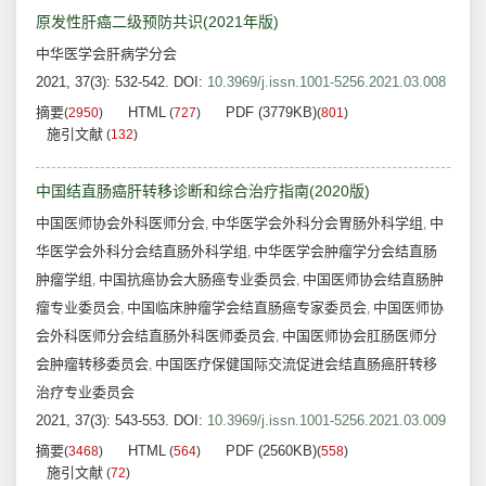
原发性肝癌二级预防共识(2021年版)
中华医学会肝病学分会
2021, 37(3): 532-542.
DOI:
10.3969/j.issn.1001-5256.2021.03.008
摘要
HTML
PDF (3779KB)
(
2950
)
(
727
)
(
801
)
施引文献
(
132
)
中国结直肠癌肝转移诊断和综合治疗指南(2020版)
中国医师协会外科医师分会
中华医学会外科分会胃肠外科学组
中
,
,
华医学会外科分会结直肠外科学组
中华医学会肿瘤学分会结直肠
,
肿瘤学组
中国抗癌协会大肠癌专业委员会
中国医师协会结直肠肿
,
,
瘤专业委员会
中国临床肿瘤学会结直肠癌专家委员会
中国医师协
,
,
会外科医师分会结直肠外科医师委员会
中国医师协会肛肠医师分
,
会肿瘤转移委员会
中国医疗保健国际交流促进会结直肠癌肝转移
,
治疗专业委员会
2021, 37(3): 543-553.
DOI:
10.3969/j.issn.1001-5256.2021.03.009
摘要
HTML
PDF (2560KB)
(
3468
)
(
564
)
(
558
)
施引文献
(
72
)