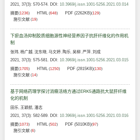
2021, 37(3): 570-574.
DOI:
10.3969/j.issn.1001-5256.2021.03.014
摘要
HTML
PDF (2262KB)
(
1236
)
(
648
)
(
129
)
施引文献
(
19
)
下瘀血汤抑制胶质细胞源性神经营养因子抗肝纤维化的作用机
制
张玮
杨广越
沈东晓
马文婷
陶乐
吴柳
严萍
刘成
,
,
,
,
,
,
,
2021, 37(3): 575-581.
DOI:
10.3969/j.issn.1001-5256.2021.03.015
摘要
HTML
PDF (2815KB)
(
1705
)
(
1250
)
(
130
)
施引文献
(
14
)
基于网络药理学探讨消癥活络方通过ERK5通路抗大鼠肝纤维
化的机制
田乐
王颖航
潘志
,
,
2021, 37(3): 582-589.
DOI:
10.3969/j.issn.1001-5256.2021.03.016
摘要
HTML
PDF (5010KB)
(
1073
)
(
502
)
(
97
)
施引文献
(
6
)