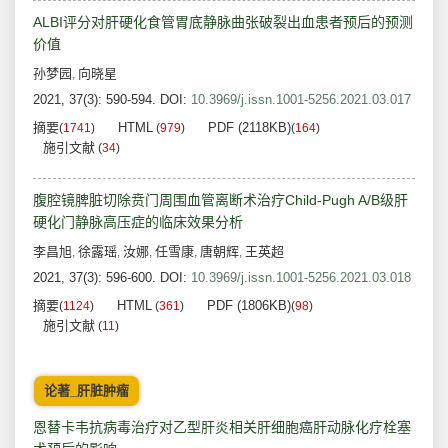
ALBI评分对肝硬化食管胃底静脉曲张破裂出血患者预后的预测
价值
孙梦园
向晓星
,
2021, 37(3): 590-594.
DOI:
10.3969/j.issn.1001-5256.2021.03.017
摘要
HTML
PDF (2118KB)
(
1741
)
(
979
)
(
164
)
施引文献
(
34
)
腹腔镜脾脏切除贲门周围血管离断术治疗Child-Pugh A/B级肝
硬化门静脉高压症的临床效果分析
李昌旭
徐露瑶
汝娜
任雪康
唐朝辉
王英超
,
,
,
,
,
2021, 37(3): 596-600.
DOI:
10.3969/j.issn.1001-5256.2021.03.018
摘要
HTML
PDF (1806KB)
(
1124
)
(
361
)
(
98
)
施引文献
(
11
)
论著_肝脏肿瘤
恩替卡韦抗病毒治疗对乙型肝炎相关肝细胞癌肝动脉化疗栓塞