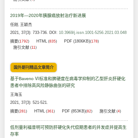
2019年—2020年胰腺癌放射治疗新进展
任刚
王颖杰
,
2021, 37(3): 733-736.
DOI:
10.3969/j.issn.1001-5256.2021.03.048
摘要
HTML
PDF (1806KB)
(
1792
)
(
835
)
(
178
)
施引文献
(
11
)
国外期刊精品文章简介
基于Baveno Ⅵ标准和脾硬度在病毒学抑制的乙型肝炎肝硬化
患者中排除高风险静脉曲张的研究
王海玉
2021, 37(3): 521-521.
摘要
HTML
PDF (853KB)
施引文献
(
281
)
(
361
)
(
82
)
(
4
)
低剂量利福昔明可预防肝硬化失代偿期患者的并发症并提高生
存率