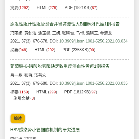
摘要
HTML
PDF (1821KB)
(
1292
)
(
279
)
(
87
)
原发性胆汁性胆管炎合并胃弥漫性大B细胞淋巴瘤1例报告
冯丽娜
黄剑洁
涂芷馨
王妍
张晓雪
马博
温晓玉
金清龙
,
,
,
,
,
,
,
2021, 37(3): 676-678.
DOI:
10.3969/j.issn.1001-5256.2021.03.034
摘要
HTML
PDF (2353KB)
(
948
)
(
292
)
(
90
)
葡萄糖-6-磷酸脱氢酶缺乏致重度溶血性黄疸1例报告
吕一品
张勇
汤善宏
,
,
2021, 37(3): 679-680.
DOI:
10.3969/j.issn.1001-5256.2021.03.035
摘要
HTML
PDF (1812KB)
(
1159
)
(
299
)
(
97
)
施引文献
(
3
)
综述
HBV感染肾小管细胞机制的研究进展
李迎娟
冯国和