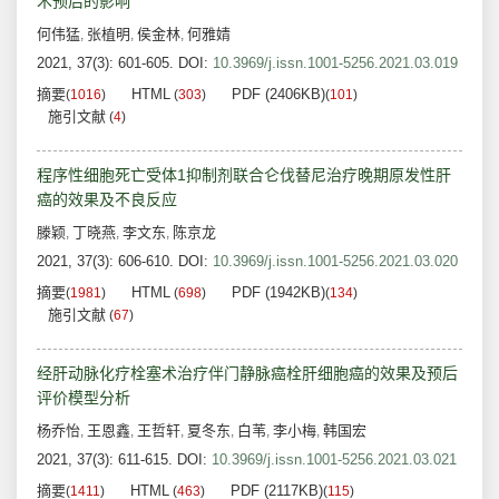
术预后的影响
何伟猛
张植明
侯金林
何雅婧
,
,
,
2021, 37(3): 601-605.
DOI:
10.3969/j.issn.1001-5256.2021.03.019
摘要
HTML
PDF (2406KB)
(
1016
)
(
303
)
(
101
)
施引文献
(
4
)
程序性细胞死亡受体1抑制剂联合仑伐替尼治疗晚期原发性肝
癌的效果及不良反应
滕颖
丁晓燕
李文东
陈京龙
,
,
,
2021, 37(3): 606-610.
DOI:
10.3969/j.issn.1001-5256.2021.03.020
摘要
HTML
PDF (1942KB)
(
1981
)
(
698
)
(
134
)
施引文献
(
67
)
经肝动脉化疗栓塞术治疗伴门静脉癌栓肝细胞癌的效果及预后
评价模型分析
杨乔怡
王恩鑫
王哲轩
夏冬东
白苇
李小梅
韩国宏
,
,
,
,
,
,
2021, 37(3): 611-615.
DOI:
10.3969/j.issn.1001-5256.2021.03.021
摘要
HTML
PDF (2117KB)
(
1411
)
(
463
)
(
115
)