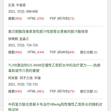
孔菲
牛俊奇
,
2021, 37(3): 689-689.
摘要
HTML
PDF (857KB)
(
363
)
(
255
)
(
72
)
奥贝胆酸改善原发性胆汁性胆管炎患者的胆汁酸排泄
徐晓桐
金晶兰
,
2021, 37(3): 724-724.
摘要
HTML
PDF (854KB)
施引文献
(
450
)
(
544
)
(
94
)
(
2
)
TLR8激动剂GS-9688在慢性乙型肝炎中的治疗潜力——抗病
毒和调节介质的重塑
阿米那· 阿不力孜
华瑞
,
2021, 37(3): 732-732.
摘要
HTML
PDF (857KB)
施引文献
(
540
)
(
461
)
(
75
)
(
1
)
中药复方联合恩替卡韦治疗HBeAg阳性慢性乙型肝炎的随机对
照试验