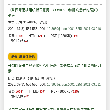
《世界胃肠病组织指导意见：COVID-19和肝病患者的照护》
摘译
李喆
高方博
吴艳艳
祁兴顺
,
,
,
2021, 37(3): 554-555.
DOI:
10.3969/j.issn.1001-5256.2021.03.010
摘要
HTML
PDF (1929KB)
(
1175
)
(
211
)
(
116
)
施引文献
(
1
)
论著_病毒性肝炎
长期恩替卡韦经治慢性乙型肝炎患者低病毒血症的相关影响因
素
陈贺
傅涓涓
李丽
杨广德
潘修成
,
,
,
,
2021, 37(3): 556-559.
DOI:
10.3969/j.issn.1001-5256.2021.03.011
摘要
HTML
PDF (1808KB)
(
1693
)
(
807
)
(
225
)
施引文献
(
42
)
凝血异常在HBV相关慢加急性肝衰竭患者血栓形成中的作用