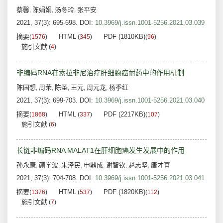
蔡馨
陈娟娟
汤冬玲
张平安
,
,
,
2021, 37(3): 695-698.
DOI:
10.3969/j.issn.1001-5256.2021.03.039
摘要
HTML
PDF (1810KB)
(
1576
)
(
345
)
(
96
)
施引文献
(
4
)
非编码RNA在索拉非尼治疗肝细胞癌耐药中的作用机制
陈国想
周茉
陈圣
王元
周元龙
杨季红
,
,
,
,
,
2021, 37(3): 699-703.
DOI:
10.3969/j.issn.1001-5256.2021.03.040
摘要
HTML
PDF (2217KB)
(
1868
)
(
337
)
(
107
)
施引文献
(
6
)
长链非编码RNA MALAT1在肝细胞癌发生发展中的作用
孙永康
颜学波
朱泽民
申鼎成
谢智钦
赵志坚
唐才喜
,
,
,
,
,
,
2021, 37(3): 704-708.
DOI:
10.3969/j.issn.1001-5256.2021.03.041
摘要
HTML
PDF (1820KB)
(
1376
)
(
537
)
(
112
)
施引文献
(
7
)