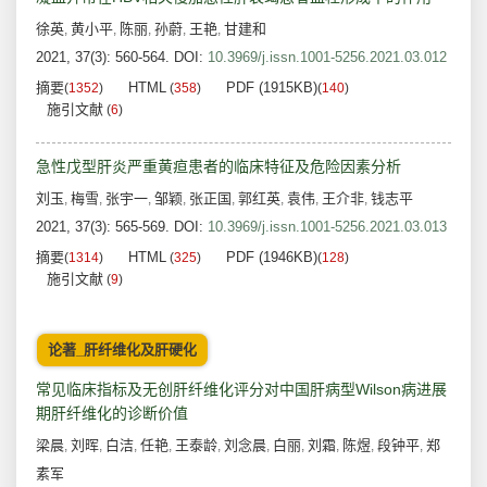
徐英
黄小平
陈丽
孙蔚
王艳
甘建和
,
,
,
,
,
2021, 37(3): 560-564.
DOI:
10.3969/j.issn.1001-5256.2021.03.012
摘要
HTML
PDF (1915KB)
(
1352
)
(
358
)
(
140
)
施引文献
(
6
)
急性戊型肝炎严重黄疸患者的临床特征及危险因素分析
刘玉
梅雪
张宇一
邹颖
张正国
郭红英
袁伟
王介非
钱志平
,
,
,
,
,
,
,
,
2021, 37(3): 565-569.
DOI:
10.3969/j.issn.1001-5256.2021.03.013
摘要
HTML
PDF (1946KB)
(
1314
)
(
325
)
(
128
)
施引文献
(
9
)
论著_肝纤维化及肝硬化
常见临床指标及无创肝纤维化评分对中国肝病型Wilson病进展
期肝纤维化的诊断价值
梁晨
刘晖
白洁
任艳
王泰龄
刘念晨
白丽
刘霜
陈煜
段钟平
郑
,
,
,
,
,
,
,
,
,
,
素军