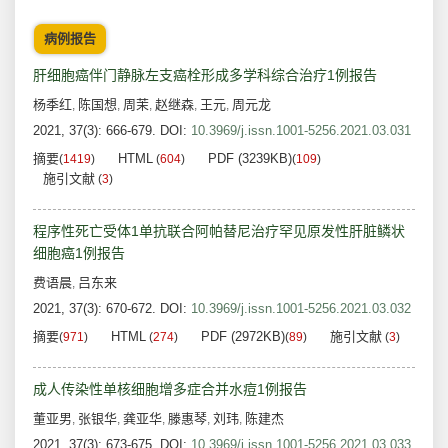
病例报告
肝细胞癌伴门静脉左支癌栓形成多学科综合治疗1例报告
杨季红
陈国想
周茉
赵继森
王元
周元龙
,
,
,
,
,
2021, 37(3): 666-679.
DOI:
10.3969/j.issn.1001-5256.2021.03.031
摘要
HTML
PDF (3239KB)
(
1419
)
(
604
)
(
109
)
施引文献
(
3
)
程序性死亡受体1单抗联合阿帕替尼治疗罕见原发性肝脏鳞状
细胞癌1例报告
费语晨
吕东来
,
2021, 37(3): 670-672.
DOI:
10.3969/j.issn.1001-5256.2021.03.032
摘要
HTML
PDF (2972KB)
施引文献
(
971
)
(
274
)
(
89
)
(
3
)
成人传染性单核细胞增多症合并水痘1例报告
董亚男
张银华
龚亚华
滕惠琴
刘玮
陈建杰
,
,
,
,
,
2021, 37(3): 673-675.
DOI:
10.3969/j.issn.1001-5256.2021.03.033