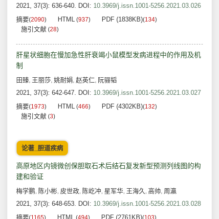
2021, 37(3): 636-640.
DOI:
10.3969/j.issn.1001-5256.2021.03.026
摘要
HTML
PDF (1838KB)
(
2090
)
(
937
)
(
134
)
施引文献
(
28
)
肝星状细胞在慢加急性肝衰竭小鼠模型发病进程中的作用及机
制
田臻
王丽莎
姚耐娟
赵英仁
阮骊韬
,
,
,
,
2021, 37(3): 642-647.
DOI:
10.3969/j.issn.1001-5256.2021.03.027
摘要
HTML
PDF (4302KB)
(
1973
)
(
466
)
(
132
)
施引文献
(
3
)
论著_胆道疾病
高原地区内镜微创保胆取石术后结石复发新型预测列线图的构
建和验证
梅学鹏
陈小彬
皮世政
陈屹冲
星军华
王海久
高帅
周瀛
,
,
,
,
,
,
,
2021, 37(3): 648-653.
DOI:
10.3969/j.issn.1001-5256.2021.03.028
摘要
HTML
PDF (2761KB)
(
1165
)
(
494
)
(
103
)