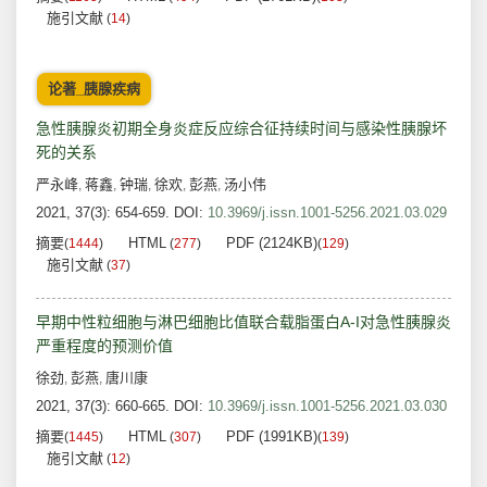
施引文献
(
14
)
论著_胰腺疾病
急性胰腺炎初期全身炎症反应综合征持续时间与感染性胰腺坏
死的关系
严永峰
蒋鑫
钟瑞
徐欢
彭燕
汤小伟
,
,
,
,
,
2021, 37(3): 654-659.
DOI:
10.3969/j.issn.1001-5256.2021.03.029
摘要
HTML
PDF (2124KB)
(
1444
)
(
277
)
(
129
)
施引文献
(
37
)
早期中性粒细胞与淋巴细胞比值联合载脂蛋白A-I对急性胰腺炎
严重程度的预测价值
徐劲
彭燕
唐川康
,
,
2021, 37(3): 660-665.
DOI:
10.3969/j.issn.1001-5256.2021.03.030
摘要
HTML
PDF (1991KB)
(
1445
)
(
307
)
(
139
)
施引文献
(
12
)