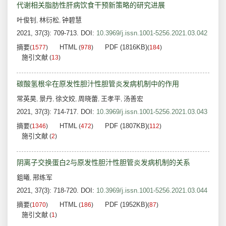
代谢相关脂肪性肝病饮食干预新策略的研究进展
叶俊钊
林衍松
钟碧慧
,
,
2021, 37(3): 709-713.
DOI:
10.3969/j.issn.1001-5256.2021.03.042
摘要
HTML
PDF (1816KB)
(
1577
)
(
978
)
(
184
)
施引文献
(
13
)
碳酸氢根伞在原发性胆汁性胆管炎发病机制中的作用
常英昊
景丹
徐文姣
周晓蕾
王孝平
汤善宏
,
,
,
,
,
2021, 37(3): 714-717.
DOI:
10.3969/j.issn.1001-5256.2021.03.043
摘要
HTML
PDF (1807KB)
(
1346
)
(
472
)
(
112
)
施引文献
(
2
)
阴离子交换蛋白2与原发性胆汁性胆管炎发病机制的关系
鉏曦
邢练军
,
2021, 37(3): 718-720.
DOI:
10.3969/j.issn.1001-5256.2021.03.044
摘要
HTML
PDF (1952KB)
(
1070
)
(
186
)
(
87
)
施引文献
(
1
)