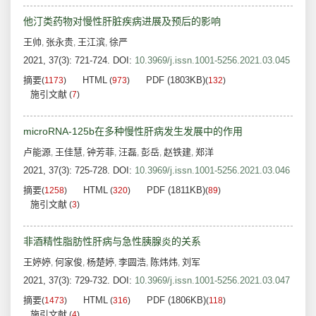
他汀类药物对慢性肝脏疾病进展及预后的影响
王帅
张永贵
王江滨
徐严
,
,
,
2021, 37(3): 721-724.
DOI:
10.3969/j.issn.1001-5256.2021.03.045
摘要
HTML
PDF (1803KB)
(
1173
)
(
973
)
(
132
)
施引文献
(
7
)
microRNA-125b在多种慢性肝病发生发展中的作用
卢能源
王佳慧
钟芳菲
汪磊
彭岳
赵铁建
郑洋
,
,
,
,
,
,
2021, 37(3): 725-728.
DOI:
10.3969/j.issn.1001-5256.2021.03.046
摘要
HTML
PDF (1811KB)
(
1258
)
(
320
)
(
89
)
施引文献
(
3
)
非酒精性脂肪性肝病与急性胰腺炎的关系
王婷婷
何家俊
杨楚婷
李圆浩
陈炜炜
刘军
,
,
,
,
,
2021, 37(3): 729-732.
DOI:
10.3969/j.issn.1001-5256.2021.03.047
摘要
HTML
PDF (1806KB)
(
1473
)
(
316
)
(
118
)
施引文献
(
4
)