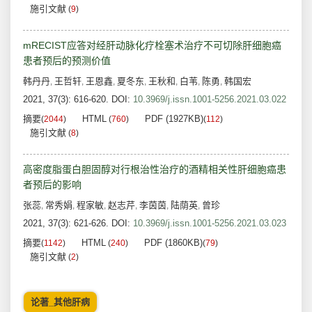
施引文献
(
9
)
mRECIST应答对经肝动脉化疗栓塞术治疗不可切除肝细胞癌
患者预后的预测价值
韩丹丹
王哲轩
王恩鑫
夏冬东
王秋和
白苇
陈勇
韩国宏
,
,
,
,
,
,
,
2021, 37(3): 616-620.
DOI:
10.3969/j.issn.1001-5256.2021.03.022
摘要
HTML
PDF (1927KB)
(
2044
)
(
760
)
(
112
)
施引文献
(
8
)
高密度脂蛋白胆固醇对行根治性治疗的酒精相关性肝细胞癌患
者预后的影响
张蕊
常秀娟
程家敏
赵志芹
李茵茵
陆荫英
曾珍
,
,
,
,
,
,
2021, 37(3): 621-626.
DOI:
10.3969/j.issn.1001-5256.2021.03.023
摘要
HTML
PDF (1860KB)
(
1142
)
(
240
)
(
79
)
施引文献
(
2
)
论著_其他肝病