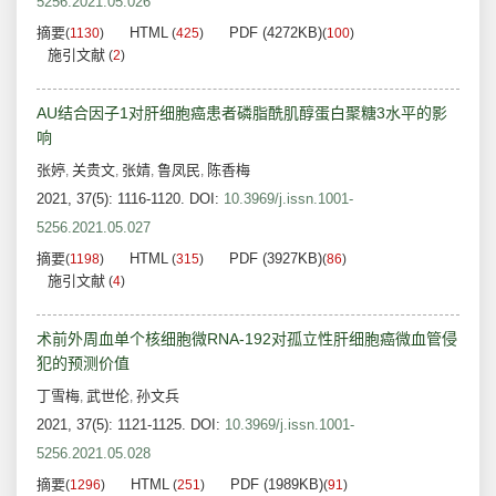
5256.2021.05.026
摘要
HTML
PDF (4272KB)
(
1130
)
(
425
)
(
100
)
施引文献
(
2
)
AU结合因子1对肝细胞癌患者磷脂酰肌醇蛋白聚糖3水平的影
响
张婷
关贵文
张婧
鲁凤民
陈香梅
,
,
,
,
2021, 37(5): 1116-1120.
DOI:
10.3969/j.issn.1001-
5256.2021.05.027
摘要
HTML
PDF (3927KB)
(
1198
)
(
315
)
(
86
)
施引文献
(
4
)
术前外周血单个核细胞微RNA-192对孤立性肝细胞癌微血管侵
犯的预测价值
丁雪梅
武世伦
孙文兵
,
,
2021, 37(5): 1121-1125.
DOI:
10.3969/j.issn.1001-
5256.2021.05.028
摘要
HTML
PDF (1989KB)
(
1296
)
(
251
)
(
91
)