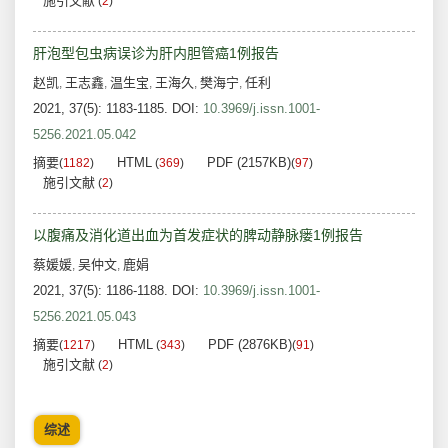
施引文献
(
2
)
肝泡型包虫病误诊为肝内胆管癌1例报告
赵凯
王志鑫
温生宝
王海久
樊海宁
任利
,
,
,
,
,
2021, 37(5): 1183-1185.
DOI:
10.3969/j.issn.1001-
5256.2021.05.042
摘要
HTML
PDF (2157KB)
(
1182
)
(
369
)
(
97
)
施引文献
(
2
)
以腹痛及消化道出血为首发症状的脾动静脉瘘1例报告
蔡媛媛
吴仲文
鹿娟
,
,
2021, 37(5): 1186-1188.
DOI:
10.3969/j.issn.1001-
5256.2021.05.043
摘要
HTML
PDF (2876KB)
(
1217
)
(
343
)
(
91
)
施引文献
(
2
)
综述