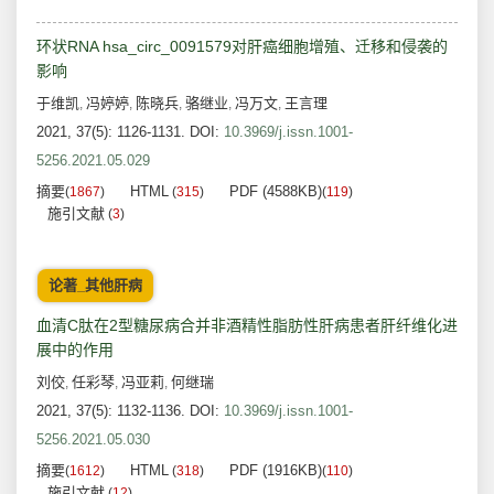
环状RNA hsa_circ_0091579对肝癌细胞增殖、迁移和侵袭的
影响
于维凯
冯婷婷
陈晓兵
骆继业
冯万文
王言理
,
,
,
,
,
2021, 37(5): 1126-1131.
DOI:
10.3969/j.issn.1001-
5256.2021.05.029
摘要
HTML
PDF (4588KB)
(
1867
)
(
315
)
(
119
)
施引文献
(
3
)
论著_其他肝病
血清C肽在2型糖尿病合并非酒精性脂肪性肝病患者肝纤维化进
展中的作用
刘佼
任彩琴
冯亚莉
何继瑞
,
,
,
2021, 37(5): 1132-1136.
DOI:
10.3969/j.issn.1001-
5256.2021.05.030
摘要
HTML
PDF (1916KB)
(
1612
)
(
318
)
(
110
)
施引文献
(
12
)