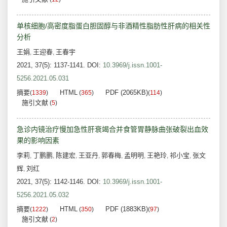
单核细胞/高密度脂蛋白胆固醇与非酒精性脂肪性肝病的相关性
分析
王娟
王迎春
王春宇
,
,
2021, 37(5): 1137-1141.
DOI:
10.3969/j.issn.1001-
5256.2021.05.031
摘要
HTML
PDF (2065KB)
(
1339
)
(
365
)
(
114
)
施引文献
(
5
)
急诊内镜治疗慢加急性肝衰竭合并食管胃静脉曲张破裂出血效
果的影响因素
李莉
丁鹏鹏
陈建宏
王亚丹
郭春梅
孟明明
王艳玲
祁小宝
张文
,
,
,
,
,
,
,
,
辉
刘红
,
2021, 37(5): 1142-1146.
DOI:
10.3969/j.issn.1001-
5256.2021.05.032
摘要
HTML
PDF (1883KB)
(
1222
)
(
350
)
(
97
)
施引文献
(
2
)