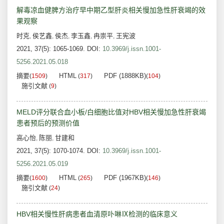
解毒凉血健脾方治疗早中期乙型肝炎相关慢加急性肝衰竭的效
果观察
时克
侯艺鑫
侯杰
李玉鑫
冉崇平
王宪波
,
,
,
,
,
2021, 37(5): 1065-1069.
DOI:
10.3969/j.issn.1001-
5256.2021.05.018
摘要
HTML
PDF (1888KB)
(
1509
)
(
317
)
(
104
)
施引文献
(
9
)
MELD评分联合血小板/白细胞比值对HBV相关慢加急性肝衰竭
患者预后的预测价值
高心怡
陈丽
甘建和
,
,
2021, 37(5): 1070-1074.
DOI:
10.3969/j.issn.1001-
5256.2021.05.019
摘要
HTML
PDF (1967KB)
(
1600
)
(
265
)
(
146
)
施引文献
(
24
)
HBV相关慢性肝病患者血清原卟啉Ⅸ检测的临床意义