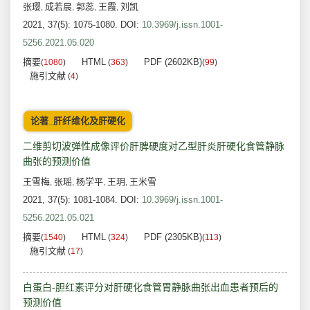
张璎
成若晨
郭蕊
王霞
刘凯
,
,
,
,
2021, 37(5): 1075-1080.
DOI:
10.3969/j.issn.1001-
5256.2021.05.020
摘要
HTML
PDF (2602KB)
(
1080
)
(
363
)
(
99
)
施引文献
(
4
)
论著_肝纤维化及肝硬化
二维剪切波弹性成像评价肝脾硬度对乙型肝炎肝硬化食管静脉
曲张的预测价值
王雪梅
张瑶
杨学平
王玥
王米雪
,
,
,
,
2021, 37(5): 1081-1084.
DOI:
10.3969/j.issn.1001-
5256.2021.05.021
摘要
HTML
PDF (2305KB)
(
1540
)
(
324
)
(
113
)
施引文献
(
17
)
白蛋白-胆红素评分对肝硬化食管胃静脉曲张出血患者预后的
预测价值