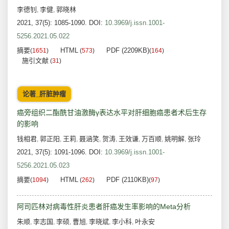
李德钊
李健
郭晓林
,
,
2021, 37(5): 1085-1090.
DOI:
10.3969/j.issn.1001-
5256.2021.05.022
摘要
HTML
PDF (2209KB)
(
1651
)
(
573
)
(
164
)
施引文献
(
31
)
论著_肝脏肿瘤
癌旁组织二酯酰甘油激酶γ表达水平对肝细胞癌患者术后生存
的影响
钱相君
郭正阳
王莉
聂涵笑
贺涛
王效谦
万百顺
姚明解
张玲
,
,
,
,
,
,
,
,
2021, 37(5): 1091-1096.
DOI:
10.3969/j.issn.1001-
5256.2021.05.023
摘要
HTML
PDF (2110KB)
(
1094
)
(
262
)
(
97
)
阿司匹林对病毒性肝炎患者肝癌发生率影响的Meta分析
朱顺
李志国
李硕
曹旭
李晓斌
李小科
叶永安
,
,
,
,
,
,