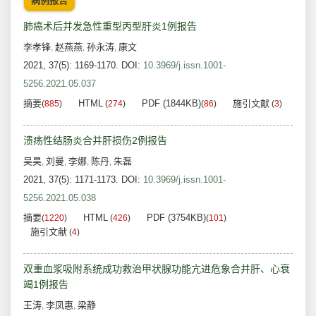
病例报告
肺癌术后并发急性重型丙型肝炎1例报告
李孝锋
赵燕燕
孙永涛
康文
,
,
,
2021, 37(5): 1169-1170.
DOI:
10.3969/j.issn.1001-
5256.2021.05.037
摘要
HTML
PDF (1844KB)
施引文献
(
885
)
(
274
)
(
86
)
(
3
)
溃疡性结肠炎合并肝损伤2例报告
吴昊
刘曼
李娜
陈丹
朱磊
,
,
,
,
2021, 37(5): 1171-1173.
DOI:
10.3969/j.issn.1001-
5256.2021.05.038
摘要
HTML
PDF (3754KB)
(
1220
)
(
426
)
(
101
)
施引文献
(
4
)
双重血浆吸附系统成功救治甲状腺功能亢进危象合并肝、心衰
竭1例报告
王涛
李凤惠
梁静
,
,