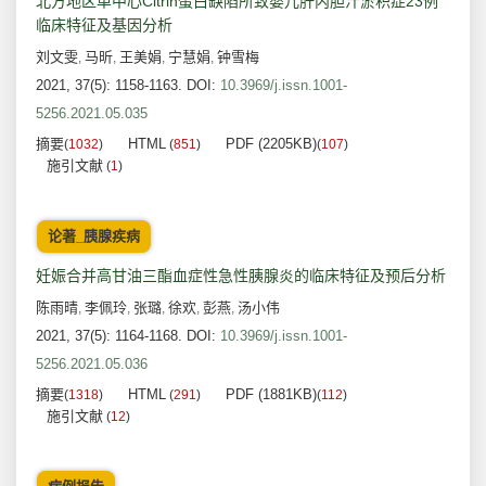
北方地区单中心Citrin蛋白缺陷所致婴儿肝内胆汁淤积症23例
临床特征及基因分析
刘文雯
马昕
王美娟
宁慧娟
钟雪梅
,
,
,
,
2021, 37(5): 1158-1163.
DOI:
10.3969/j.issn.1001-
5256.2021.05.035
摘要
HTML
PDF (2205KB)
(
1032
)
(
851
)
(
107
)
施引文献
(
1
)
论著_胰腺疾病
妊娠合并高甘油三酯血症性急性胰腺炎的临床特征及预后分析
陈雨晴
李佩玲
张璐
徐欢
彭燕
汤小伟
,
,
,
,
,
2021, 37(5): 1164-1168.
DOI:
10.3969/j.issn.1001-
5256.2021.05.036
摘要
HTML
PDF (1881KB)
(
1318
)
(
291
)
(
112
)
施引文献
(
12
)