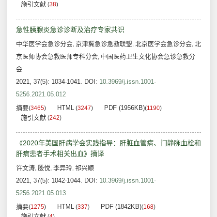
施引文献
(
38
)
急性胰腺炎急诊诊断及治疗专家共识
中华医学会急诊分会
京津冀急诊急救联盟
北京医学会急诊分会
北
,
,
,
京医师协会急救医师专科分会
中国医药卫生文化协会急诊急救分
,
会
2021, 37(5): 1034-1041.
DOI:
10.3969/j.issn.1001-
5256.2021.05.012
摘要
HTML
PDF (1956KB)
(
3465
)
(
3247
)
(
1190
)
施引文献
(
242
)
《2020年美国肝病学会实践指导：肝脏血管病、门静脉血栓和
肝病患者手术相关出血》摘译
许文涛
殷悦
李异玲
祁兴顺
,
,
,
2021, 37(5): 1042-1044.
DOI:
10.3969/j.issn.1001-
5256.2021.05.013
摘要
HTML
PDF (1842KB)
(
1275
)
(
337
)
(
168
)
施引文献
(
4
)