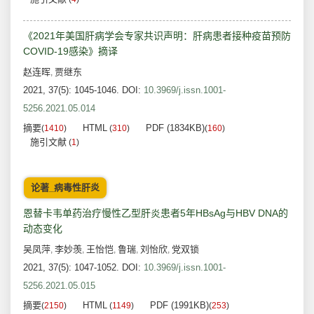
《2021年美国肝病学会专家共识声明：肝病患者接种疫苗预防
COVID-19感染》摘译
赵连晖
贾继东
,
2021, 37(5): 1045-1046.
DOI:
10.3969/j.issn.1001-
5256.2021.05.014
摘要
HTML
PDF (1834KB)
(
1410
)
(
310
)
(
160
)
施引文献
(
1
)
论著_病毒性肝炎
恩替卡韦单药治疗慢性乙型肝炎患者5年HBsAg与HBV DNA的
动态变化
吴凤萍
李妙羡
王怡恺
鲁瑞
刘怡欣
党双锁
,
,
,
,
,
2021, 37(5): 1047-1052.
DOI:
10.3969/j.issn.1001-
5256.2021.05.015
摘要
HTML
PDF (1991KB)
(
2150
)
(
1149
)
(
253
)