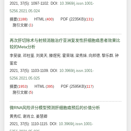
2021, 37(5): 1097-1102.
DOI:
10.3969/j.issn.1001-
5256.2021.05.024
摘要
HTML
PDF (2235KB)
(
1188
)
(
400
)
(
131
)
施引文献
(
1
)
再次肝切除术与射频消融治疗亚洲复发性肝细胞癌患者效果比
较的Meta分析
李旻骏
邓柱鉴
刘昊天
滕煜宪
霍荣瑞
梁秀妹
向邦德
黎乐群
钟
,
,
,
,
,
,
,
,
鉴宏
2021, 37(5): 1103-1109.
DOI:
10.3969/j.issn.1001-
5256.2021.05.025
摘要
HTML
PDF (2595KB)
(
1953
)
(
395
)
(
117
)
施引文献
(
5
)
微RNA风险评分模型预测肝细胞癌预后的价值分析
黄秀红
谢肖立
姜慧卿
,
,
2021, 37(5): 1110-1115.
DOI:
10.3969/j.issn.1001-