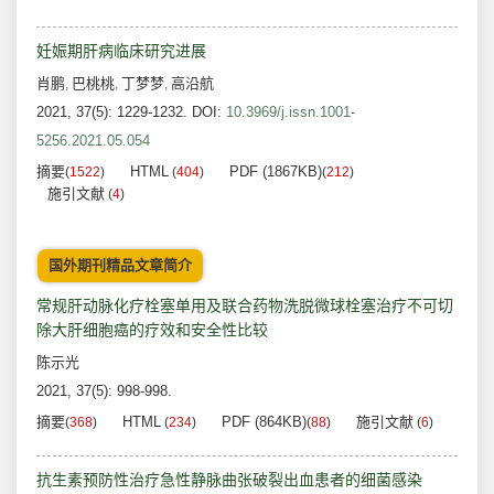
妊娠期肝病临床研究进展
肖鹏
巴桃桃
丁梦梦
高沿航
,
,
,
2021, 37(5): 1229-1232.
DOI:
10.3969/j.issn.1001-
5256.2021.05.054
摘要
HTML
PDF (1867KB)
(
1522
)
(
404
)
(
212
)
施引文献
(
4
)
国外期刊精品文章简介
常规肝动脉化疗栓塞单用及联合药物洗脱微球栓塞治疗不可切
除大肝细胞癌的疗效和安全性比较
陈示光
2021, 37(5): 998-998.
摘要
HTML
PDF (864KB)
施引文献
(
368
)
(
234
)
(
88
)
(
6
)
抗生素预防性治疗急性静脉曲张破裂出血患者的细菌感染