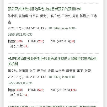
预后营养指数对肝泡型包虫病患者预后的预测价值
陈小彬
袁加琪
许召君
樊海宁
侯立朝
王海久
周瀛
陈鹏杰
王志
,
,
,
,
,
,
,
,
鑫
2021, 37(5): 1147-1151.
DOI:
10.3969/j.issn.1001-
5256.2021.05.033
摘要
HTML
PDF (2428KB)
(
1069
)
(
236
)
(
88
)
施引文献
(
11
)
AMPK激动剂预处理对肝缺血再灌注损伤大鼠模型的影响及相
关机制
潘宁波
张旭阳
张玉
杨龙灿
余曦
李继维
唐天豪
黄平
张莹
,
,
,
,
,
,
,
,
2021, 37(5): 1152-1157.
DOI:
10.3969/j.issn.1001-
5256.2021.05.034
摘要
HTML
PDF (2519KB)
(
1450
)
(
528
)
(
126
)
施引文献
(
11
)