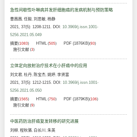
急性间歇性卟啉病并发肝细胞癌的发病机制与预防策略
曹茜茜
任毅
刘思敏
杨静
,
,
,
2021, 37(5): 1208-1211.
DOI:
10.3969/j.issn.1001-
5256.2021.05.049
摘要
HTML
PDF (1876KB)
(
1083
)
(
505
)
(
93
)
施引文献
(
3
)
立体定向放射治疗技术在小肝癌中的应用
刘文君
杜丹
陈宝杰
姚婷
李贤富
,
,
,
,
2021, 37(5): 1212-1215.
DOI:
10.3969/j.issn.1001-
5256.2021.05.050
摘要
HTML
PDF (1879KB)
(
1565
)
(
750
)
(
106
)
施引文献
(
9
)
中医药防治肝癌复发转移的研究进展
刘柳
程秋骆
白长川
朱英
,
,
,