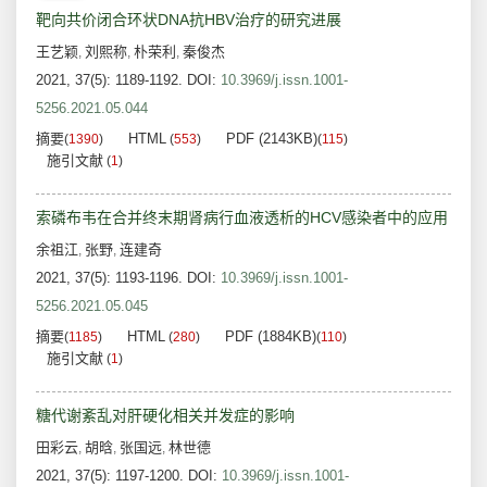
靶向共价闭合环状DNA抗HBV治疗的研究进展
王艺颖
刘熙称
朴荣利
秦俊杰
,
,
,
2021, 37(5): 1189-1192.
DOI:
10.3969/j.issn.1001-
5256.2021.05.044
摘要
HTML
PDF (2143KB)
(
1390
)
(
553
)
(
115
)
施引文献
(
1
)
索磷布韦在合并终末期肾病行血液透析的HCV感染者中的应用
余祖江
张野
连建奇
,
,
2021, 37(5): 1193-1196.
DOI:
10.3969/j.issn.1001-
5256.2021.05.045
摘要
HTML
PDF (1884KB)
(
1185
)
(
280
)
(
110
)
施引文献
(
1
)
糖代谢紊乱对肝硬化相关并发症的影响
田彩云
胡晗
张国远
林世德
,
,
,
2021, 37(5): 1197-1200.
DOI:
10.3969/j.issn.1001-