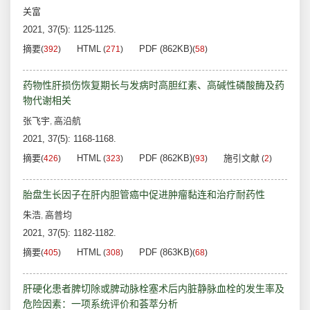
关富
2021, 37(5): 1125-1125.
摘要
HTML
PDF (862KB)
(
392
)
(
271
)
(
58
)
药物性肝损伤恢复期长与发病时高胆红素、高碱性磷酸酶及药
物代谢相关
张飞宇
高沿航
,
2021, 37(5): 1168-1168.
摘要
HTML
PDF (862KB)
施引文献
(
426
)
(
323
)
(
93
)
(
2
)
胎盘生长因子在肝内胆管癌中促进肿瘤黏连和治疗耐药性
朱浩
高普均
,
2021, 37(5): 1182-1182.
摘要
HTML
PDF (863KB)
(
405
)
(
308
)
(
68
)
肝硬化患者脾切除或脾动脉栓塞术后内脏静脉血栓的发生率及
危险因素：一项系统评价和荟萃分析