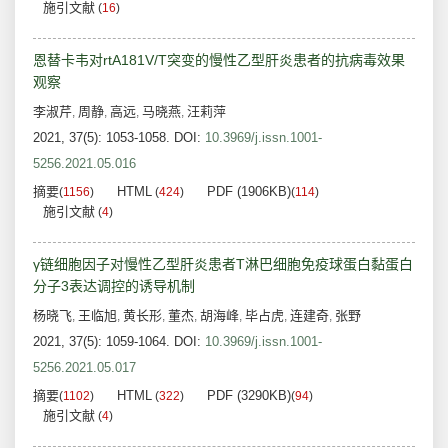
施引文献
(
16
)
恩替卡韦对rtA181V/T突变的慢性乙型肝炎患者的抗病毒效果
观察
李淑芹
周静
高远
马晓燕
汪莉萍
,
,
,
,
2021, 37(5): 1053-1058.
DOI:
10.3969/j.issn.1001-
5256.2021.05.016
摘要
HTML
PDF (1906KB)
(
1156
)
(
424
)
(
114
)
施引文献
(
4
)
γ链细胞因子对慢性乙型肝炎患者T淋巴细胞免疫球蛋白黏蛋白
分子3表达调控的诱导机制
杨晓飞
王临旭
黄长形
董杰
胡海峰
毕占虎
连建奇
张野
,
,
,
,
,
,
,
2021, 37(5): 1059-1064.
DOI:
10.3969/j.issn.1001-
5256.2021.05.017
摘要
HTML
PDF (3290KB)
(
1102
)
(
322
)
(
94
)
施引文献
(
4
)