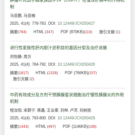
肿瘤坏死因子超家族因子14（LIGHT）在慢性肝病中的作用机
制
马亚鹏
马亚楠
,
2025, 41(4): 778-783.
DOI:
10.12449/JCH250427
摘要
HTML
PDF (870KB)
施引文献
(
784
)
(
347
)
(
110
)
(
1
)
进行性家族性肝内胆汁淤积症的基因分型及治疗进展
刘怡静
周方
,
2025, 41(4): 784-792.
DOI:
10.12449/JCH250428
摘要
HTML
PDF (766KB)
(
1817
)
(
1328
)
(
157
)
施引文献
(
2
)
中药有效成分及方剂干预胰腺星状细胞治疗慢性胰腺炎的作用
机制
程汝阳
宋蔚宁
蒋鑫
王业豪
刘林
卢芳
刘树民
,
,
,
,
,
,
2025, 41(4): 793-800.
DOI:
10.12449/JCH250429
摘要
HTML
PDF (1146KB)
(
1443
)
(
497
)
(
108
)