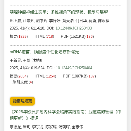
胰腺肿瘤神经生态学：多维视角下的现状、机制与展望
郑上游
江宏辉
胡崇辉
李婷婷
黄天浩
何日华
蒋勇
陈汝福
,
,
,
,
,
,
,
2025, 41(4): 611-618.
DOI:
10.12449/JCH250403
摘要
HTML
PDF (1521KB)
(
1829
)
(
718
)
(
186
)
mRNA疫苗：胰腺癌个性化治疗新曙光
王新景
王蔚
沈柏用
,
,
2025, 41(4): 619-624.
DOI:
10.12449/JCH250404
摘要
HTML
PDF (1097KB)
(
2634
)
(
1254
)
(
187
)
施引文献
(
4
)
指南与规范
《2025年欧洲肿瘤内科学会临床实践指南：胆道癌的管理（中
期更新）》摘译
覃德龙
唐玥
李宗龙
陈家璐
汤朝晖
全志伟
,
,
,
,
,