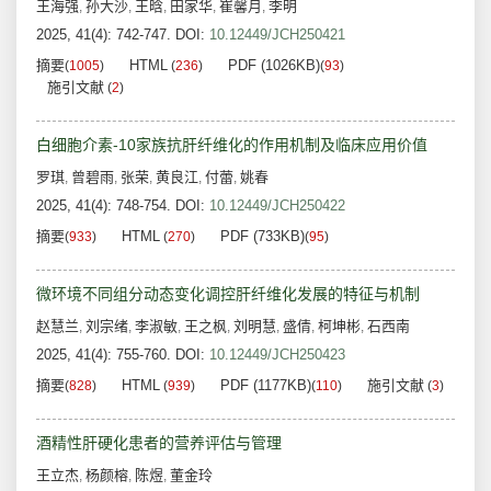
王海强
孙大沙
王晗
田家华
崔馨月
李明
,
,
,
,
,
2025, 41(4): 742-747.
DOI:
10.12449/JCH250421
摘要
HTML
PDF (1026KB)
(
1005
)
(
236
)
(
93
)
施引文献
(
2
)
白细胞介素-10家族抗肝纤维化的作用机制及临床应用价值
罗琪
曾碧雨
张荣
黄良江
付蕾
姚春
,
,
,
,
,
2025, 41(4): 748-754.
DOI:
10.12449/JCH250422
摘要
HTML
PDF (733KB)
(
933
)
(
270
)
(
95
)
微环境不同组分动态变化调控肝纤维化发展的特征与机制
赵慧兰
刘宗绪
李淑敏
王之枫
刘明慧
盛倩
柯坤彬
石西南
,
,
,
,
,
,
,
2025, 41(4): 755-760.
DOI:
10.12449/JCH250423
摘要
HTML
PDF (1177KB)
施引文献
(
828
)
(
939
)
(
110
)
(
3
)
酒精性肝硬化患者的营养评估与管理
王立杰
杨颜榕
陈煜
董金玲
,
,
,