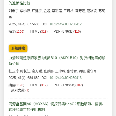
的准确性比较
刘宏宇
李小婷
江建宁
金超
蔡彩莲
王可杉
零芳蓬
范冰凌
苏明
,
,
,
,
,
,
,
,
华
2025, 41(4): 677-683.
DOI:
10.12449/JCH250412
摘要
HTML
PDF (879KB)
(
1156
)
(
318
)
(
110
)
肝脏肿瘤
血清醛酮还原酶家族1成员B10（AKR1B10）对肝细胞癌的诊
断价值
杜云玲
时长江
高方媛
张梦娜
王玲玲
张竹青
明颖
谢守军
,
,
,
,
,
,
,
2025, 41(4): 684-689.
DOI:
10.12449/JCH250413
摘要
HTML
PDF (1788KB)
(
1190
)
(
317
)
(
107
)
施引文献
(
1
)
同源盒基因A6（HOXA6）调控肝癌HepG2细胞增殖、侵袭、
转移和凋亡的作用机制