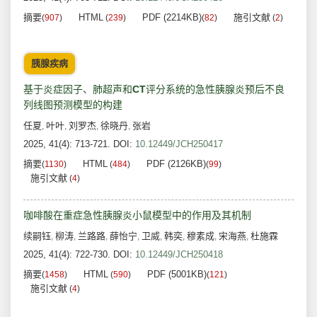
摘要
HTML
PDF (2214KB)
施引文献
(
907
)
(
239
)
(
82
)
(
2
)
胰腺疾病
基于炎症因子、肺超声和
CT
评分系统的急性胰腺炎预后不良
列线图预测模型的构建
任夏
叶叶
刘罗杰
徐晓丹
张岩
,
,
,
,
2025, 41(4): 713-721.
DOI:
10.12449/JCH250417
摘要
HTML
PDF (2126KB)
(
1130
)
(
484
)
(
99
)
施引文献
(
4
)
咖啡酸在重症急性胰腺炎小鼠模型中的作用及其机制
续嗣钰
柳涛
兰路路
薛怡宁
卫威
韩奕
穆素成
宋海燕
杜施霖
,
,
,
,
,
,
,
,
2025, 41(4): 722-730.
DOI:
10.12449/JCH250418
摘要
HTML
PDF (5001KB)
(
1458
)
(
590
)
(
121
)
施引文献
(
4
)