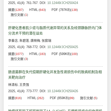
2025, 41(4): 761-767.
DOI:
10.12449/JCH250424
摘要
HTML
PDF (787KB)
(
1287
)
(
643
)
(
138
)
施引文献
(
1
)
肝硬化患者肌少症与脂质代谢异常的关系及经颈静脉肝内门体
分流术干预的潜在益处
李秦念
朱碧莲
唐映梅
张宸瑞
,
,
,
2025, 41(4): 768-772.
DOI:
10.12449/JCH250425
摘要
HTML
PDF (599KB)
(
1077
)
(
183
)
(
100
)
施引文献
(
3
)
肠道菌群在失代偿期肝硬化并发急性肾损伤中的致病机制及相
关靶向治疗
林清标
王贵强
,
2025, 41(4): 773-777.
DOI:
10.12449/JCH250426
摘要
HTML
PDF (859KB)
施引文献
(
816
)
(
262
)
(
99
)
(
5
)