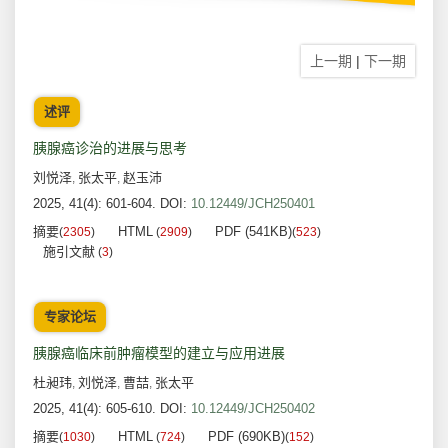
上一期
|
下一期
述评
胰腺癌诊治的进展与思考
刘悦泽
张太平
赵玉沛
,
,
2025, 41(4): 601-604.
DOI:
10.12449/JCH250401
摘要
HTML
PDF (541KB)
(
2305
)
(
2909
)
(
523
)
施引文献
(
3
)
专家论坛
胰腺癌临床前肿瘤模型的建立与应用进展
杜昶玮
刘悦泽
曹喆
张太平
,
,
,
2025, 41(4): 605-610.
DOI:
10.12449/JCH250402
摘要
HTML
PDF (690KB)
(
1030
)
(
724
)
(
152
)