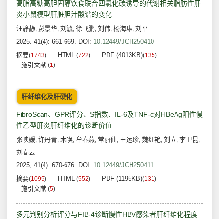
高脂高糖高胆固醇饮食联合四氯化碳诱导的代谢相关脂肪性肝
炎小鼠模型肝脏胆汁酸谱的变化
汪静静
彭景华
刘毓
徐飞鹏
刘伟
杨海琳
刘平
,
,
,
,
,
,
2025, 41(4): 661-669.
DOI:
10.12449/JCH250410
摘要
HTML
PDF (4013KB)
(
1743
)
(
722
)
(
135
)
施引文献
(
1
)
肝纤维化及肝硬化
FibroScan、GPR评分、S指数、IL-6及TNF-α对HBeAg阳性慢
性乙型肝炎肝纤维化的诊断价值
张映媛
许丹青
木唤
牟春燕
常丽仙
王远珍
魏红艳
刘立
李卫昆
,
,
,
,
,
,
,
,
,
刘春云
2025, 41(4): 670-676.
DOI:
10.12449/JCH250411
摘要
HTML
PDF (1195KB)
(
1095
)
(
552
)
(
131
)
施引文献
(
5
)
多元判别分析评分与FIB-4诊断慢性HBV感染者肝纤维化程度