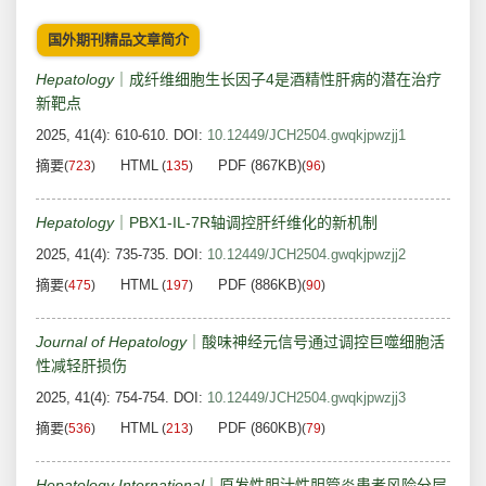
国外期刊精品文章简介
Hepatology
｜成纤维细胞生长因子4是酒精性肝病的潜在治疗
新靶点
2025, 41(4): 610-610.
DOI:
10.12449/JCH2504.gwqkjpwzjj1
摘要
HTML
PDF (867KB)
(
723
)
(
135
)
(
96
)
Hepatology
｜PBX1-IL-7R轴调控肝纤维化的新机制
2025, 41(4): 735-735.
DOI:
10.12449/JCH2504.gwqkjpwzjj2
摘要
HTML
PDF (886KB)
(
475
)
(
197
)
(
90
)
Journal of Hepatology
｜酸味神经元信号通过调控巨噬细胞活
性减轻肝损伤
2025, 41(4): 754-754.
DOI:
10.12449/JCH2504.gwqkjpwzjj3
摘要
HTML
PDF (860KB)
(
536
)
(
213
)
(
79
)
Hepatology International
｜原发性胆汁性胆管炎患者风险分层