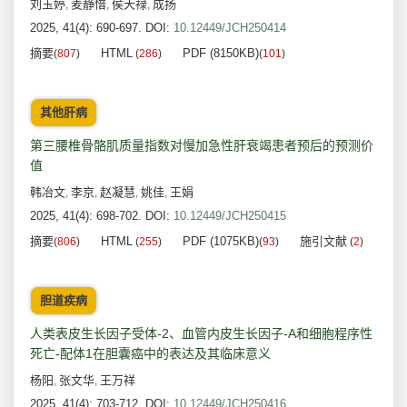
刘玉婷
麦静愔
侯天禄
成扬
,
,
,
2025, 41(4): 690-697.
DOI:
10.12449/JCH250414
摘要
HTML
PDF (8150KB)
(
807
)
(
286
)
(
101
)
其他肝病
第三腰椎骨骼肌质量指数对慢加急性肝衰竭患者预后的预测价
值
韩冶文
李京
赵凝慧
姚佳
王娟
,
,
,
,
2025, 41(4): 698-702.
DOI:
10.12449/JCH250415
摘要
HTML
PDF (1075KB)
施引文献
(
806
)
(
255
)
(
93
)
(
2
)
胆道疾病
人类表皮生长因子受体-2、血管内皮生长因子-A和细胞程序性
死亡-配体1在胆囊癌中的表达及其临床意义
杨阳
张文华
王万祥
,
,
2025, 41(4): 703-712.
DOI:
10.12449/JCH250416