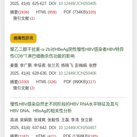
2025, 41(4): 625-627.
DOI:
10.12449/JCH250405
摘要
HTML
PDF (734KB)
(
1936
)
(
958
)
(
320
)
施引文献
(
1
)
病毒性肝炎
聚乙二醇干扰素-α-2b对HBeAg阴性慢性HBV感染者HBV特异
+
性CD8
T淋巴细胞杀伤功能的影响
秦蕾
李广鹏
申培君
张兰芳
杨晓飞
彭梅娟
张野
,
,
,
,
,
,
2025, 41(4): 628-636.
DOI:
10.12449/JCH250406
摘要
HTML
PDF (990KB)
(
1030
)
(
326
)
(
117
)
施引文献
(
2
)
慢性HBV感染自然史不同阶段的HBV RNA水平特征及其与
HBV DNA、HBsAg的相关性分析
高涵
吴娟丽
张域爽
张毅恒
王磊
李涛
张立新
,
,
,
,
,
,
2025, 41(4): 637-642.
DOI:
10.12449/JCH250407
摘要
HTML
PDF (1368KB)
(
1182
)
(
421
)
(
185
)