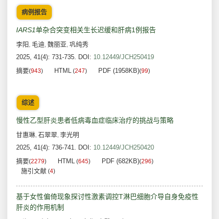
病例报告
IARS1
单杂合突变相关生长迟缓和肝病1例报告
李阳
毛迪
魏丽亚
巩纯秀
,
,
,
2025, 41(4): 731-735.
DOI:
10.12449/JCH250419
摘要
HTML
PDF (1958KB)
(
943
)
(
247
)
(
99
)
综述
慢性乙型肝炎患者低病毒血症临床治疗的挑战与策略
甘惠琳
石翠翠
李光明
,
,
2025, 41(4): 736-741.
DOI:
10.12449/JCH250420
摘要
HTML
PDF (682KB)
(
2279
)
(
645
)
(
296
)
施引文献
(
4
)
基于女性偏倚现象探讨性激素调控T淋巴细胞介导自身免疫性
肝炎的作用机制