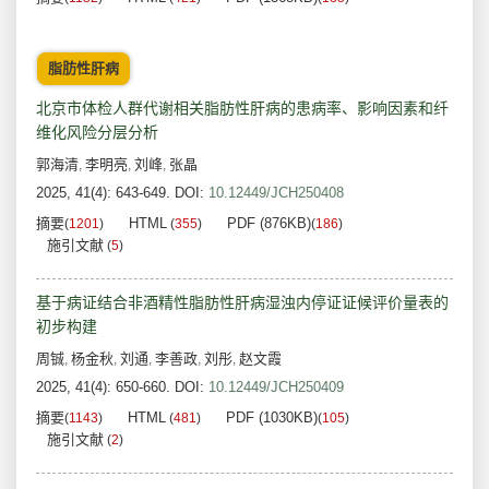
脂肪性肝病
北京市体检人群代谢相关脂肪性肝病的患病率、影响因素和纤
维化风险分层分析
郭海清
李明亮
刘峰
张晶
,
,
,
2025, 41(4): 643-649.
DOI:
10.12449/JCH250408
摘要
HTML
PDF (876KB)
(
1201
)
(
355
)
(
186
)
施引文献
(
5
)
基于病证结合非酒精性脂肪性肝病湿浊内停证证候评价量表的
初步构建
周铖
杨金秋
刘通
李善政
刘彤
赵文霞
,
,
,
,
,
2025, 41(4): 650-660.
DOI:
10.12449/JCH250409
摘要
HTML
PDF (1030KB)
(
1143
)
(
481
)
(
105
)
施引文献
(
2
)