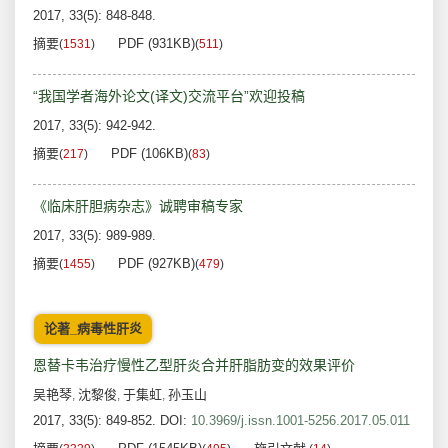
2017, 33(5): 848-848.
摘要
PDF (931KB)
(
1531
)
(
511
)
“我国学者海外论文(译文)交流平台”欢迎投稿
2017, 33(5): 942-942.
摘要
PDF (106KB)
(
217
)
(
83
)
《临床肝胆病杂志》诚聘审稿专家
2017, 33(5): 989-989.
摘要
PDF (927KB)
(
1455
)
(
479
)
论著_病毒性肝炎
恩替卡韦治疗慢性乙型肝炎合并肝脂肪变的效果评价
吴艳琴
沈黎俊
于集虹
孙玉山
,
,
,
2017, 33(5): 849-852.
DOI:
10.3969/j.issn.1001-5256.2017.05.011