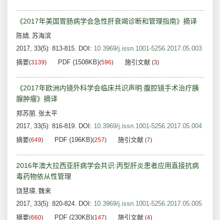
《2017年美国胃肠病学会急性肝衰竭诊断和管理指南》摘译
陈婧
苏海滨
,
2017, 33(5): 813-815.
DOI:
10.3969/j.issn.1001-5256.2017.05.003
摘要
PDF (1508KB)
施引文献
(
3139
)
(
596
)
(
3
)
《2017年欧洲内镜外科学会临床共识声明:腹腔镜手术治疗胰
腺肿瘤》摘译
郑苏丽
张太平
,
2017, 33(5): 816-819.
DOI:
10.3969/j.issn.1001-5256.2017.05.004
摘要
PDF (196KB)
施引文献
(
649
)
(
257
)
(
7
)
2016年澳大拉西亚肝病学会共识:丙型肝炎患者应用直接抗病
毒药物依从性管理
饶慧瑛
魏来
,
2017, 33(5): 820-824.
DOI:
10.3969/j.issn.1001-5256.2017.05.005
摘要
PDF (230KB)
施引文献
(
660
)
(
147
)
(
4
)