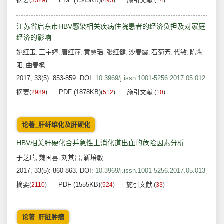
摘要
PDF (1545KB)
施引文献
(
3329
)
(
495
)
(
14
)
江苏省启东市HBV感染相关疾病住院患者的经济负担及对家庭
经济的影响
姚红玉
王宇婷
唐红萍
黄慧瑶
张红健
沙春霞
石菊芳
代敏
陈陶
,
,
,
,
,
,
,
,
阳
曲春枫
,
2017, 33(5): 853-859.
DOI:
10.3969/j.issn.1001-5256.2017.05.012
摘要
PDF (1878KB)
施引文献
(
2989
)
(
512
)
(
10
)
论著_肝纤维化及肝硬化
HBV相关肝硬化合并急性上消化道出血的危险因素分析
于芝瑞
魏国喜
刘其昌
靳培敏
,
,
,
2017, 33(5): 860-863.
DOI:
10.3969/j.issn.1001-5256.2017.05.013
摘要
PDF (1555KB)
施引文献
(
2110
)
(
524
)
(
33
)
论著_肝脏肿瘤