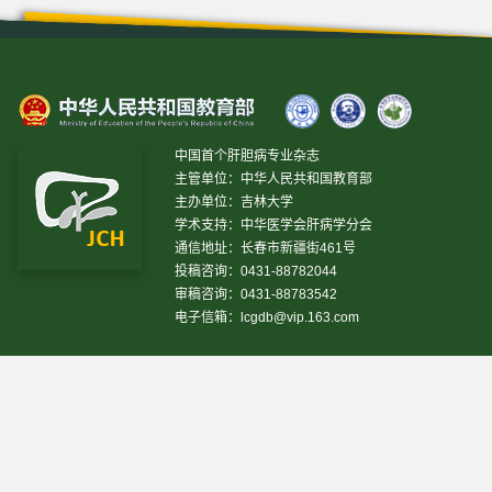
中国首个肝胆病专业杂志
主管单位：中华人民共和国教育部
主办单位：吉林大学
学术支持：中华医学会肝病学分会
通信地址：长春市新疆街461号
投稿咨询：0431-88782044
审稿咨询：0431-88783542
电子信箱：
lcgdb@vip.163.com
昨日IP[
13469
]
昨日PV[
37243
]
今日IP[
20067
]
今日
PV[
38789
]
当前在线[
3007
]
网站设计 © 2020 《临床肝胆病杂志》编辑部
吉ICP备10000617号-1
技
术支持:
仁和软件