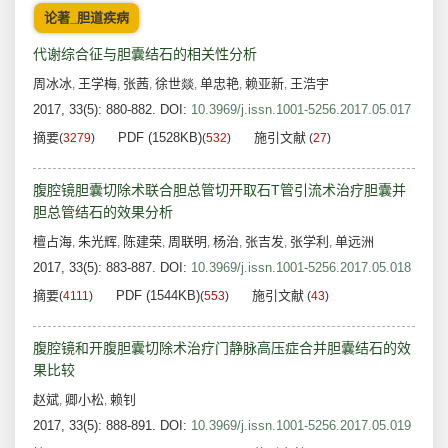
论著_胆道疾病
代谢综合征与胆囊结石的相关性分析
周冰冰
王学梅
张茜
徐世燚
单忠艳
赖亚新
王浩宇
,
,
,
,
,
,
2017, 33(5): 880-882.
DOI:
10.3969/j.issn.1001-5256.2017.05.017
摘要
PDF (1528KB)
施引文献
(
3279
)
(
532
)
(
27
)
腹腔镜胆囊切除术联合胆总管切开取石T管引流术治疗胆囊并
胆总管结石的效果分析
檀占海
朱光辉
陈建荣
周联明
杨治
张吉发
张学利
单远洲
,
,
,
,
,
,
,
2017, 33(5): 883-887.
DOI:
10.3969/j.issn.1001-5256.2017.05.018
摘要
PDF (1544KB)
施引文献
(
4111
)
(
553
)
(
43
)
腹腔镜和开腹胆囊切除术治疗门静脉高压症合并胆囊结石的效
果比较
赵斌
卿小松
赖钊
,
,
2017, 33(5): 888-891.
DOI:
10.3969/j.issn.1001-5256.2017.05.019