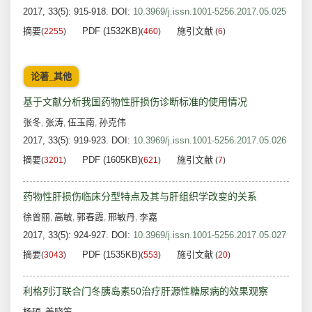
2017, 33(5): 915-918.
DOI:
10.3969/j.issn.1001-5256.2017.05.025
摘要
PDF (1532KB)
施引文献
(
2255
)
(
460
)
(
6
)
论著_其他
基于文献分析我国药物性肝损伤诊断标准的使用情况
张冬
张涛
伍玉南
孙克伟
,
,
,
2017, 33(5): 919-923.
DOI:
10.3969/j.issn.1001-5256.2017.05.026
摘要
PDF (1605KB)
施引文献
(
3201
)
(
621
)
(
7
)
药物性肝损伤临床分型特点及其与肝组织学改变的关系
徐曾丽
高敏
郭春霞
邢敏丹
李嘉
,
,
,
,
2017, 33(5): 924-927.
DOI:
10.3969/j.issn.1001-5256.2017.05.027
摘要
PDF (1535KB)
施引文献
(
3043
)
(
553
)
(
20
)
利格列汀联合门冬胰岛素50治疗肝源性糖尿病的效果观察
杨硕
姜晓笛