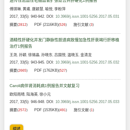
遗传性出血性毛细血管扩张症合并肝硬化1例报告
傅琪琳
黄甫
唐颖慧
喻悦
李粉萍
,
,
,
,
2017, 33(5): 940-942.
DOI:
10.3969/j.issn.1001-5256.2017.05.031
摘要
PDF (2116KB)
施引文献
(
2812
)
(
526
)
(
3
)
酒精性肝硬化并发门静脉性胆道病致慢加急性肝衰竭行肝移植
治疗1例报告
王尧
孙颖
徐锡晶
孙晓东
吕国悦
温晓玉
金清龙
,
,
,
,
,
,
2017, 33(5): 943-945.
DOI:
10.3969/j.issn.1001-5256.2017.05.032
摘要
PDF (1762KB)
(
2665
)
(
527
)
Caroli病伴肾消耗病1例报告并文献复习
欧阳雨晴
陆海英
徐小元
,
,
2017, 33(5): 946-948.
DOI:
10.3969/j.issn.1001-5256.2017.05.033
摘要
PDF (1535KB)
施引文献
(
2572
)
(
491
)
(
1
)
综述