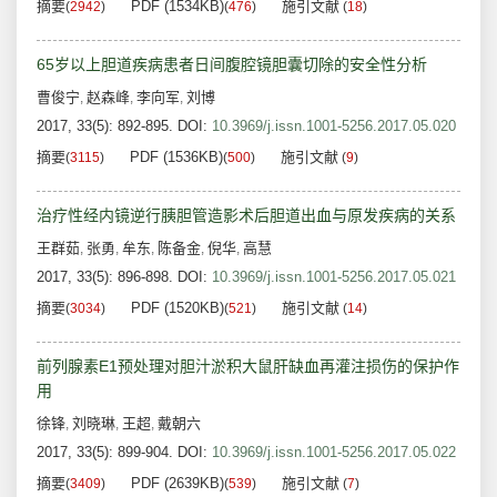
摘要
PDF (1534KB)
施引文献
(
2942
)
(
476
)
(
18
)
65岁以上胆道疾病患者日间腹腔镜胆囊切除的安全性分析
曹俊宁
赵森峰
李向军
刘博
,
,
,
2017, 33(5): 892-895.
DOI:
10.3969/j.issn.1001-5256.2017.05.020
摘要
PDF (1536KB)
施引文献
(
3115
)
(
500
)
(
9
)
治疗性经内镜逆行胰胆管造影术后胆道出血与原发疾病的关系
王群茹
张勇
牟东
陈备金
倪华
高慧
,
,
,
,
,
2017, 33(5): 896-898.
DOI:
10.3969/j.issn.1001-5256.2017.05.021
摘要
PDF (1520KB)
施引文献
(
3034
)
(
521
)
(
14
)
前列腺素E1预处理对胆汁淤积大鼠肝缺血再灌注损伤的保护作
用
徐锋
刘晓琳
王超
戴朝六
,
,
,
2017, 33(5): 899-904.
DOI:
10.3969/j.issn.1001-5256.2017.05.022
摘要
PDF (2639KB)
施引文献
(
3409
)
(
539
)
(
7
)