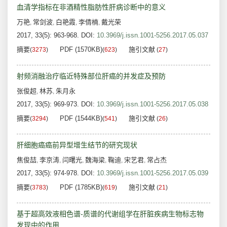
血清学指标在非酒精性脂肪性肝病诊断中的意义
万艳
常剑波
白艳霞
李倩楠
戴光荣
,
,
,
,
2017, 33(5): 963-968.
DOI:
10.3969/j.issn.1001-5256.2017.05.037
摘要
PDF (1570KB)
施引文献
(
3273
)
(
623
)
(
27
)
射频消融治疗临近特殊部位肝癌的并发症及预防
张俊超
林苏
朱月永
,
,
2017, 33(5): 969-973.
DOI:
10.3969/j.issn.1001-5256.2017.05.038
摘要
PDF (1544KB)
施引文献
(
3294
)
(
541
)
(
26
)
肝细胞癌癌前异型增生结节的研究现状
焦俊喆
李京涛
闫曙光
魏海梁
鞠迪
宋艺君
常占杰
,
,
,
,
,
,
2017, 33(5): 974-978.
DOI:
10.3969/j.issn.1001-5256.2017.05.039
摘要
PDF (1785KB)
施引文献
(
3783
)
(
619
)
(
21
)
基于超高效液相色谱-质谱的代谢组学在肝脏疾病生物标志物
发现中的作用