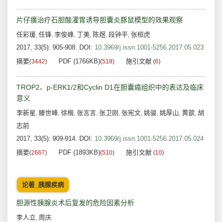
片仔癀治疗石胆酸灌胃诱导胆囊炎豚鼠模型的效果观察
任彩瑗
任锋
李俊峰
丁美
陈煜
段钟平
张桓虎
,
,
,
,
,
,
2017, 33(5): 905-908.
DOI:
10.3969/j.issn.1001-5256.2017.05.023
摘要
PDF (1766KB)
施引文献
(
3442
)
(
518
)
(
6
)
TROP2、p-ERK1/2和Cyclin D1在胆囊癌组织中的表达及临床
意义
李新星
滕世峰
徐楷
张言言
张卫刚
张宪文
姚骏
姚厚山
黄歆
胡
,
,
,
,
,
,
,
,
,
志前
2017, 33(5): 909-914.
DOI:
10.3969/j.issn.1001-5256.2017.05.024
摘要
PDF (1893KB)
施引文献
(
2667
)
(
510
)
(
10
)
论著_胰腺疾病
胆源性胰腺炎术后复发的危险因素分析
李人立
周庆
,