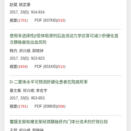
赵健
姚定康
,
2017, 33(5): 914-914.
摘要
PDF (937KB)
(
1701
)
(
533
)
使用非选择性β受体阻滞剂后血流动力学应答可减少肝硬化首
次静脉曲张出血风险
韩丹
祁兴顺
郭晓钟
,
,
2017, 33(5): 923-923.
摘要
PDF (931KB)
(
1834
)
(
512
)
D-二聚体水平可预测肝硬化患者在院病死率
暴文春
祁兴顺
李宏宇
,
,
2017, 33(5): 953-953.
摘要
PDF (938KB)
(
1791
)
(
506
)
覆膜支架和裸支架经颈静脉肝内门体分流术的疗效比较
王然
祁兴顺
郭晓钟
,
,