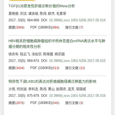
TGFβ1对原发性肝癌诊断价值的Meta分析
莫晓丽
刘洁
诸佳瑜
陈闯
欧杰
毛素菲
,
,
,
,
,
2017, 33(5): 864-868.
DOI:
10.3969/j.issn.1001-5256.2017.05.014
摘要
PDF (1868KB)
施引文献
(
3069
)
(
984
)
(
7
)
HBV相关肝细胞癌肿瘤组织中热休克蛋白mRNA表达水平与肿
瘤分期的相关性分析
徐庆年
陆云飞
汤伯宗
陈晓蓉
杨宗国
,
,
,
,
2017, 33(5): 869-874.
DOI:
10.3969/j.issn.1001-5256.2017.05.015
摘要
PDF (1560KB)
施引文献
(
3434
)
(
513
)
(
12
)
特异性下调LKB1的表达对肝癌细胞侵袭迁移能力的影响
沙亮
何剑波
李科志
陈闯
黄山
赵荫农
连芳
邬国斌
,
,
,
,
,
,
,
2017, 33(5): 875-879.
DOI:
10.3969/j.issn.1001-5256.2017.05.016
摘要
PDF (1808KB)
施引文献
(
2876
)
(
540
)
(
3
)