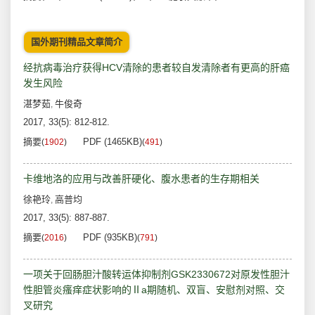
国外期刊精品文章简介
经抗病毒治疗获得HCV清除的患者较自发清除者有更高的肝癌
发生风险
湛梦茹
牛俊奇
,
2017, 33(5): 812-812.
摘要
PDF (1465KB)
(
1902
)
(
491
)
卡维地洛的应用与改善肝硬化、腹水患者的生存期相关
徐艳玲
高普均
,
2017, 33(5): 887-887.
摘要
PDF (935KB)
(
2016
)
(
791
)
一项关于回肠胆汁酸转运体抑制剂GSK2330672对原发性胆汁
性胆管炎瘙痒症状影响的Ⅱa期随机、双盲、安慰剂对照、交
叉研究