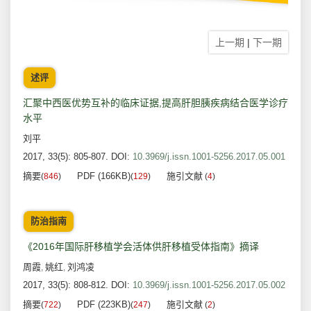
上一期
|
下一期
述评
汇聚中西医优势互补的临床证据,提高肝胆胰疾病结合医学诊疗
水平
刘平
2017, 33(5): 805-807.
DOI:
10.3969/j.issn.1001-5256.2017.05.001
摘要
PDF (166KB)
施引文献
(
846
)
(
129
)
(
4
)
防治指南
《2016年国际肝移植学会活体供肝移植受体指南》摘译
周霞
姚红
刘鸿凌
,
,
2017, 33(5): 808-812.
DOI:
10.3969/j.issn.1001-5256.2017.05.002
摘要
PDF (223KB)
施引文献
(
722
)
(
247
)
(
2
)