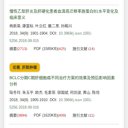
慢性乙型肝炎及肝硬化患者血清高迁移率族蛋白B1水平变化及
临床意义
杨新英
康富标
叶立红
戴二黑
孙殿兴
,
,
,
,
2018, 34(9): 1901-1904.
DOI:
10.3969/j.issn.1001-
5256.2018.09.015
摘要
PDF (1585KB)
施引文献
(
2713
)
(
425
)
(
14
)
论著_肝脏肿瘤
BCLC分期C期肝细胞癌不同治疗方案的效果及预后影响因素
分析
陆冬玲
朱玉平
欧杰
毛素菲
邬国斌
何剑波
黄山
陈闯
,
,
,
,
,
,
,
2018, 34(9): 1905-1910.
DOI:
10.3969/j.issn.1001-
5256.2018.09.016
摘要
PDF (1620KB)
施引文献
(
3894
)
(
409
)
(
11
)