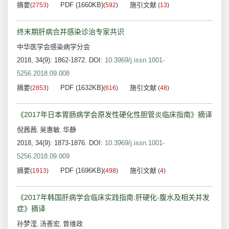
摘要
PDF (1660KB)
施引文献
(
2753
)
(
592
)
(
13
)
终末期肝病合并感染诊治专家共识
中华医学会感染病学分会
2018, 34(9): 1862-1872.
DOI:
10.3969/j.issn.1001-
5256.2018.09.008
摘要
PDF (1632KB)
施引文献
(
2853
)
(
616
)
(
48
)
《2017年日本胃肠病学会原发性硬化性胆管炎临床指南》摘译
倪茜茜
吴惠敏
华静
,
,
2018, 34(9): 1873-1876.
DOI:
10.3969/j.issn.1001-
5256.2018.09.009
摘要
PDF (1696KB)
施引文献
(
1913
)
(
498
)
(
4
)
《2017年韩国肝病学会临床实践指南:肝硬化-腹水及相关并发
症》摘译
孙梦滢
汤善宏
曾维政
,
,