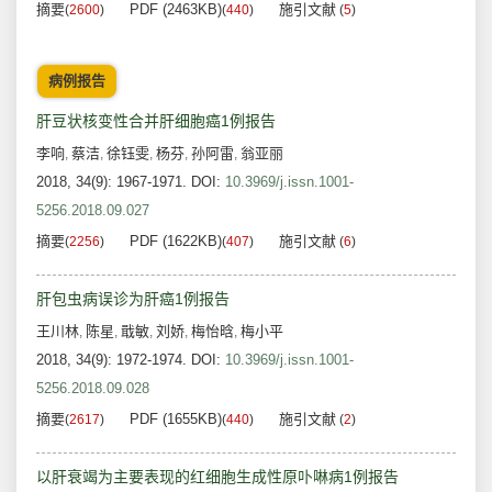
摘要
PDF (2463KB)
施引文献
(
2600
)
(
440
)
(
5
)
病例报告
肝豆状核变性合并肝细胞癌1例报告
李响
蔡洁
徐钰雯
杨芬
孙阿雷
翁亚丽
,
,
,
,
,
2018, 34(9): 1967-1971.
DOI:
10.3969/j.issn.1001-
5256.2018.09.027
摘要
PDF (1622KB)
施引文献
(
2256
)
(
407
)
(
6
)
肝包虫病误诊为肝癌1例报告
王川林
陈星
戢敏
刘娇
梅怡晗
梅小平
,
,
,
,
,
2018, 34(9): 1972-1974.
DOI:
10.3969/j.issn.1001-
5256.2018.09.028
摘要
PDF (1655KB)
施引文献
(
2617
)
(
440
)
(
2
)
以肝衰竭为主要表现的红细胞生成性原卟啉病1例报告