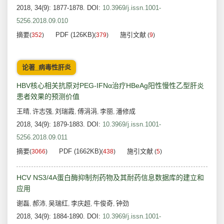
2018, 34(9): 1877-1878.
DOI:
10.3969/j.issn.1001-
5256.2018.09.010
摘要
PDF (126KB)
施引文献
(
352
)
(
379
)
(
9
)
论著_病毒性肝炎
HBV核心相关抗原对PEG-IFNα治疗HBeAg阳性慢性乙型肝炎
患者效果的预测价值
王晴
许志强
刘瑞霞
傅涓涓
李丽
潘修成
,
,
,
,
,
2018, 34(9): 1879-1883.
DOI:
10.3969/j.issn.1001-
5256.2018.09.011
摘要
PDF (1662KB)
施引文献
(
3066
)
(
438
)
(
5
)
HCV NS3/4A蛋白酶抑制剂药物及其耐药信息数据库的建立和
应用
谢磊
郝沛
吴瑞红
李庆超
牛俊奇
钟劲
,
,
,
,
,
2018, 34(9): 1884-1890.
DOI:
10.3969/j.issn.1001-