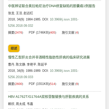
中医辨证联合奥拉帕尼治疗DNA修复缺陷的胆囊癌1例报告
张龙
王洁
赵远红
,
,
2018, 34(9): 1984-1985.
DOI:
10.3969/j.issn.1001-
5256.2018.09.032
摘要
PDF (1746KB)
施引文献
(
2476
)
(
405
)
(
4
)
综述
慢性乙型肝炎合并非酒精性脂肪性肝病的临床研究进展
曹丹
陈文静
李艳平
陈延平
,
,
,
2018, 34(9): 1986-1989.
DOI:
10.3969/j.issn.1001-
5256.2018.09.033
摘要
PDF (1551KB)
施引文献
(
2600
)
(
514
)
(
9
)
HBV A1762T/G1764A双核苷酸替换与肝脏疾病的关系
赖欣
周太成
韦嘉
,
,