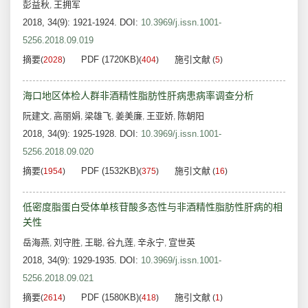
彭益秋
王拥军
,
2018, 34(9): 1921-1924.
DOI:
10.3969/j.issn.1001-
5256.2018.09.019
摘要
PDF (1720KB)
施引文献
(
2028
)
(
404
)
(
5
)
海口地区体检人群非酒精性脂肪性肝病患病率调查分析
阮建文
高丽娟
梁雄飞
姜美廉
王亚娇
陈朝阳
,
,
,
,
,
2018, 34(9): 1925-1928.
DOI:
10.3969/j.issn.1001-
5256.2018.09.020
摘要
PDF (1532KB)
施引文献
(
1954
)
(
375
)
(
16
)
低密度脂蛋白受体单核苷酸多态性与非酒精性脂肪性肝病的相
关性
岳海燕
刘守胜
王聪
谷九莲
辛永宁
宣世英
,
,
,
,
,
2018, 34(9): 1929-1935.
DOI:
10.3969/j.issn.1001-
5256.2018.09.021
摘要
PDF (1580KB)
施引文献
(
2614
)
(
418
)
(
1
)