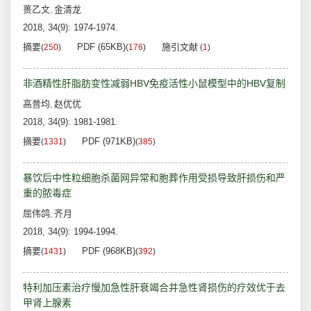
蒉乙文
金清龙
,
2018, 34(9): 1974-1974.
摘要
PDF (65KB)
施引文献
(
250
)
(
176
)
(
1
)
非酒精性肝脂肪变性减弱HBV免疫活性小鼠模型中的HBV复制
高普均
赵优优
,
2018, 34(9): 1981-1981.
摘要
PDF (971KB)
(
1331
)
(
385
)
暴饮后中性粒细胞杀菌网异常和胞葬作用受损导致肝损伤和严
重的脓毒症
屈伟鸽
齐月
,
2018, 34(9): 1994-1994.
摘要
PDF (968KB)
(
1431
)
(
392
)
特利加压素治疗慢加急性肝衰竭合并急性肾损伤的疗效优于去
甲肾上腺素