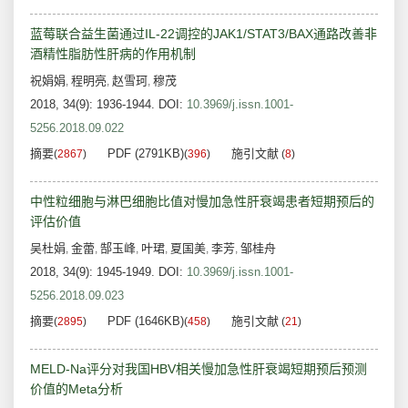
蓝莓联合益生菌通过IL-22调控的JAK1/STAT3/BAX通路改善非
酒精性脂肪性肝病的作用机制
祝娟娟
程明亮
赵雪珂
穆茂
,
,
,
2018, 34(9): 1936-1944.
DOI:
10.3969/j.issn.1001-
5256.2018.09.022
摘要
PDF (2791KB)
施引文献
(
2867
)
(
396
)
(
8
)
中性粒细胞与淋巴细胞比值对慢加急性肝衰竭患者短期预后的
评估价值
吴杜娟
金蕾
郜玉峰
叶珺
夏国美
李芳
邹桂舟
,
,
,
,
,
,
2018, 34(9): 1945-1949.
DOI:
10.3969/j.issn.1001-
5256.2018.09.023
摘要
PDF (1646KB)
施引文献
(
2895
)
(
458
)
(
21
)
MELD-Na评分对我国HBV相关慢加急性肝衰竭短期预后预测
价值的Meta分析