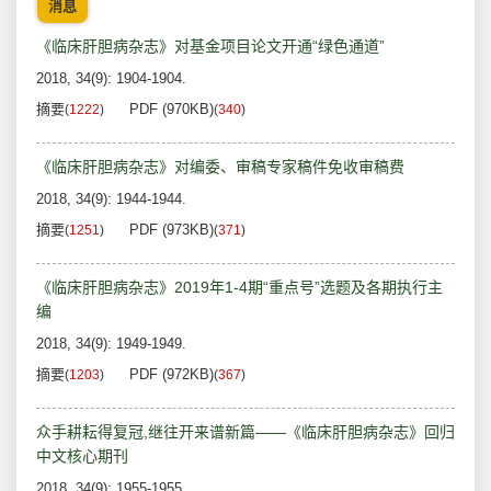
消息
《临床肝胆病杂志》对基金项目论文开通“绿色通道”
2018, 34(9): 1904-1904.
摘要
PDF (970KB)
(
1222
)
(
340
)
《临床肝胆病杂志》对编委、审稿专家稿件免收审稿费
2018, 34(9): 1944-1944.
摘要
PDF (973KB)
(
1251
)
(
371
)
《临床肝胆病杂志》2019年1-4期“重点号”选题及各期执行主
编
2018, 34(9): 1949-1949.
摘要
PDF (972KB)
(
1203
)
(
367
)
众手耕耘得复冠,继往开来谱新篇——《临床肝胆病杂志》回归
中文核心期刊
2018, 34(9): 1955-1955.