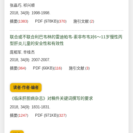
张晶巧
祁兴顺
,
2018, 34(9): 1998-1998.
摘要
PDF (978KB)
施引文献
(
1383
)
(
370
)
(
2
)
联合或不联合利巴韦林的雷迪帕韦-索非布韦对6～11岁慢性丙
型肝炎儿童的安全性和有效性
庞相军
辛桂杰
,
2018, 34(9): 2007-2007.
摘要
PDF (66KB)
施引文献
(
364
)
(
116
)
(
3
)
读者·作者·编者
《临床肝胆病杂志》对稿件关键词撰写的要求
2018, 34(9): 1831-1831.
摘要
PDF (971KB)
(
1247
)
(
327
)