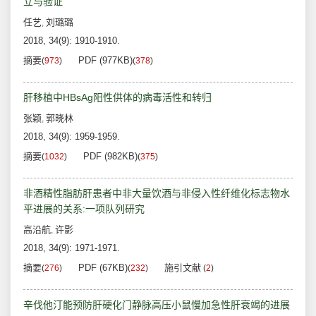
立与验证
任艺
刘璐璐
,
2018, 34(9): 1910-1910.
摘要
PDF (977KB)
(
973
)
(
378
)
肝移植中HBsAg阳性供体的病毒活性和转归
张颖
郭晓林
,
2018, 34(9): 1959-1959.
摘要
PDF (982KB)
(
1032
)
(
375
)
非酒精性脂肪肝患者中非大量饮酒与非侵入性纤维化标志物水
平进展的关系:一项队列研究
高沿航
许影
,
2018, 34(9): 1971-1971.
摘要
PDF (67KB)
施引文献
(
276
)
(
232
)
(
2
)
辛伐他汀能预防肝硬化门静脉高压小鼠慢加急性肝衰竭的进展