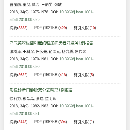
曹丽丽
董漪
储芳
王丽旻
张敏
,
,
,
,
2018, 34(9): 1975-1978.
DOI:
10.3969/j.issn.1001-
5256.2018.09.029
摘要
PDF (1921KB)
施引文献
(
2333
)
(
429
)
(
10
)
产气荚膜梭菌引起的糖尿病患者肝脓肿1例报告
张树泽
王科深
任彦先
俞泽元
杨含腾
焦作义
,
,
,
,
,
2018, 34(9): 1979-1981.
DOI:
10.3969/j.issn.1001-
5256.2018.09.030
摘要
PDF (1591KB)
施引文献
(
2632
)
(
418
)
(
5
)
影像诊断门静脉双分支畸形1例报告
徐莉力
穆晶晶
张曈
童明辉
,
,
,
2018, 34(9): 1982-1983.
DOI:
10.3969/j.issn.1001-
5256.2018.09.031
摘要
PDF (1957KB)
施引文献
(
2443
)
(
394
)
(
1
)