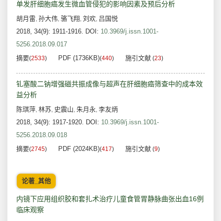
单发肝细胞癌发生微血管侵犯的影响因素及预后分析
胡月雷
孙大伟
骆飞翔
刘欢
吕国悦
,
,
,
,
2018, 34(9): 1911-1916.
DOI:
10.3969/j.issn.1001-
5256.2018.09.017
摘要
PDF (1736KB)
施引文献
(
2533
)
(
440
)
(
23
)
钆塞酸二钠增强磁共振成像与超声在肝细胞癌筛查中的成本效
益分析
陈琪萍
林苏
史震山
朱月永
李友炳
,
,
,
,
2018, 34(9): 1917-1920.
DOI:
10.3969/j.issn.1001-
5256.2018.09.018
摘要
PDF (2024KB)
施引文献
(
2745
)
(
417
)
(
9
)
论著_其他
内镜下应用组织胶和套扎术治疗儿童食管胃静脉曲张出血16例
临床观察