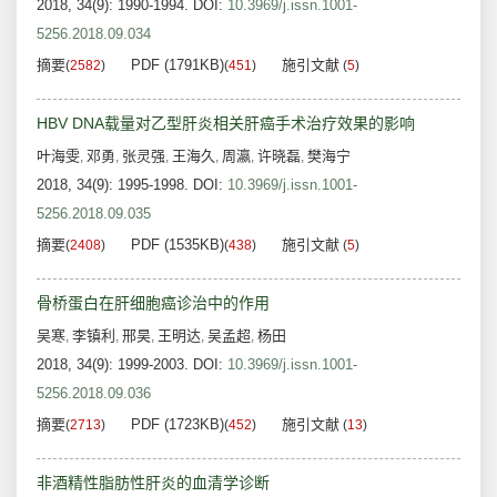
2018, 34(9): 1990-1994.
DOI:
10.3969/j.issn.1001-
5256.2018.09.034
摘要
PDF (1791KB)
施引文献
(
2582
)
(
451
)
(
5
)
HBV DNA载量对乙型肝炎相关肝癌手术治疗效果的影响
叶海雯
邓勇
张灵强
王海久
周瀛
许晓磊
樊海宁
,
,
,
,
,
,
2018, 34(9): 1995-1998.
DOI:
10.3969/j.issn.1001-
5256.2018.09.035
摘要
PDF (1535KB)
施引文献
(
2408
)
(
438
)
(
5
)
骨桥蛋白在肝细胞癌诊治中的作用
吴寒
李镇利
邢昊
王明达
吴孟超
杨田
,
,
,
,
,
2018, 34(9): 1999-2003.
DOI:
10.3969/j.issn.1001-
5256.2018.09.036
摘要
PDF (1723KB)
施引文献
(
2713
)
(
452
)
(
13
)
非酒精性脂肪性肝炎的血清学诊断