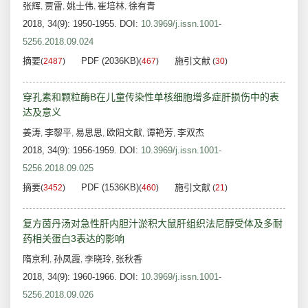
张辉
贾雷
姚士伟
崔培林
徐有青
,
,
,
,
2018, 34(9): 1950-1955.
DOI:
10.3969/j.issn.1001-
5256.2018.09.024
摘要
PDF (2036KB)
施引文献
(
2487
)
(
467
)
(
30
)
穿孔素和颗粒酶B在儿童传染性单核细胞增多症肝损伤中的表
达及意义
姜涛
李黎平
易思思
欧阳文献
谭艳芳
李双杰
,
,
,
,
,
2018, 34(9): 1956-1959.
DOI:
10.3969/j.issn.1001-
5256.2018.09.025
摘要
PDF (1536KB)
施引文献
(
3452
)
(
460
)
(
21
)
复方茵丹汤对急性肝内胆汁淤积大鼠肝组织法尼醇受体及多耐
药相关蛋白3表达的影响
隋京利
孙凤霞
李晓玲
张秋香
,
,
,
2018, 34(9): 1960-1966.
DOI:
10.3969/j.issn.1001-
5256.2018.09.026