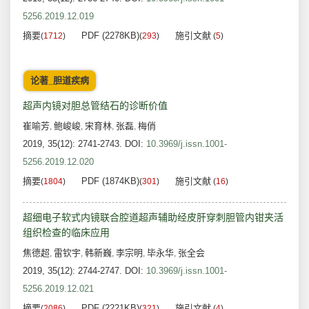
5256.2019.12.019
摘要
PDF (2278KB)
施引文献
(
1712
)
(
293
)
(
5
)
论著_胆道疾病
超声内镜对胆总管结石的诊断价值
崔喻芳
鲍峻峻
宋育林
张磊
梅俏
,
,
,
,
2019, 35(12): 2741-2743.
DOI:
10.3969/j.issn.1001-
5256.2019.12.020
摘要
PDF (1874KB)
施引文献
(
1804
)
(
301
)
(
16
)
超细电子软式内镜联合腔道超声辅助经皮肝穿刺胆管内钳夹活
组织检查的临床应用
焦德超
雷钦宇
韩新巍
李宗明
毕永华
张全会
,
,
,
,
,
2019, 35(12): 2744-2747.
DOI:
10.3969/j.issn.1001-
5256.2019.12.021
摘要
PDF (2221KB)
施引文献
(
2086
)
(
321
)
(
4
)