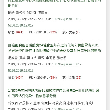
脾脏硬度和体积预测肝细胞癌患者肝切除术后发生肝功能衰竭
的价值
陈皓
马俊永
钱利强
尹国文
,
,
,
2019, 35(12): 2725-2729.
DOI:
10.3969/j.issn.1001-
5256.2019.12.017
摘要
PDF (2045KB)
施引文献
(
1691
)
(
323
)
(
7
)
肝癌细胞蛋白磷酸酶2A催化亚基在过氧化氢和黄曲霉毒素B1
诱导急慢性肝癌细胞损伤模型中的表达及其对肝癌细胞的影响
杨成雷
黄燊
莫来铭
唐深
李习艺
张志明
,
,
,
,
,
2019, 35(12): 2730-2735.
DOI:
10.3969/j.issn.1001-
5256.2019.12.018
摘要
PDF (2567KB)
施引文献
(
1454
)
(
284
)
(
19
)
17β羟基类固醇脱氢酶13和线粒体融合蛋白2在肝细胞癌组织
中的表达变化及生物信息学分析
曾钗明
严茂林
石益海
郭太林
梅爱农
陈建康
许桂平
何晓红
,
,
,
,
,
,
,
2019, 35(12): 2736-2740.
DOI:
10.3969/j.issn.1001-