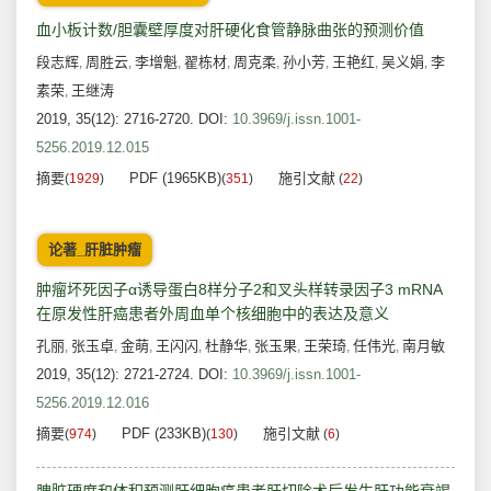
血小板计数/胆囊壁厚度对肝硬化食管静脉曲张的预测价值
段志辉
周胜云
李增魁
翟栋材
周克柔
孙小芳
王艳红
吴义娟
李
,
,
,
,
,
,
,
,
素荣
王继涛
,
2019, 35(12): 2716-2720.
DOI:
10.3969/j.issn.1001-
5256.2019.12.015
摘要
PDF (1965KB)
施引文献
(
1929
)
(
351
)
(
22
)
论著_肝脏肿瘤
肿瘤坏死因子α诱导蛋白8样分子2和叉头样转录因子3 mRNA
在原发性肝癌患者外周血单个核细胞中的表达及意义
孔丽
张玉卓
金萌
王闪闪
杜静华
张玉果
王荣琦
任伟光
南月敏
,
,
,
,
,
,
,
,
2019, 35(12): 2721-2724.
DOI:
10.3969/j.issn.1001-
5256.2019.12.016
摘要
PDF (233KB)
施引文献
(
974
)
(
130
)
(
6
)