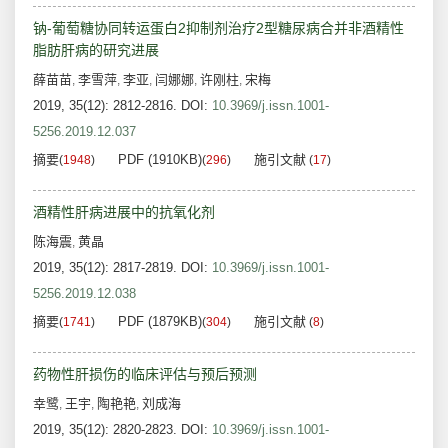
钠-葡萄糖协同转运蛋白2抑制剂治疗2型糖尿病合并非酒精性
脂肪肝病的研究进展
薛苗苗
李雪萍
李亚
闫娜娜
许刚柱
宋梅
,
,
,
,
,
2019, 35(12): 2812-2816.
DOI:
10.3969/j.issn.1001-
5256.2019.12.037
摘要
PDF (1910KB)
施引文献
(
1948
)
(
296
)
(
17
)
酒精性肝病进展中的抗氧化剂
陈海震
黄晶
,
2019, 35(12): 2817-2819.
DOI:
10.3969/j.issn.1001-
5256.2019.12.038
摘要
PDF (1879KB)
施引文献
(
1741
)
(
304
)
(
8
)
药物性肝损伤的临床评估与预后预测
幸鹭
王宇
陶艳艳
刘成海
,
,
,
2019, 35(12): 2820-2823.
DOI:
10.3969/j.issn.1001-