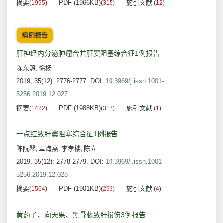
摘要
PDF (1966KB)
施引文献
(
1995
)
(
315
)
(
12
)
病例报告
肝神经内分泌肿瘤合并肝窦阻塞综合征1例报告
陈东魁
徐杨
,
2019, 35(12): 2776-2777.
DOI:
10.3969/j.issn.1001-
5256.2019.12.027
摘要
PDF (1988KB)
施引文献
(
1422
)
(
317
)
(
1
)
一点红致肝窦阻塞综合征1例报告
陈阮琴
卓海燕
李孝楼
陈立
,
,
,
2019, 35(12): 2778-2779.
DOI:
10.3969/j.issn.1001-
5256.2019.12.028
摘要
PDF (1901KB)
施引文献
(
1564
)
(
293
)
(
4
)
黄药子、向天果、黑骨藤致肝损伤3例报告