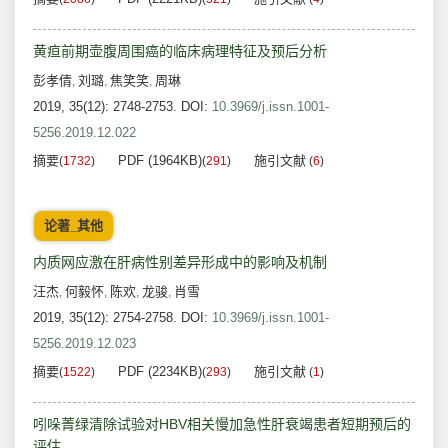
黄疸前期壶腹周围癌的临床病理特征及预后分析
彭孝倩
刘璐
焦笑笑
周琳
,
,
,
2019, 35(12): 2748-2753.
DOI:
10.3969/j.issn.1001-
5256.2019.12.022
摘要
PDF (1964KB)
施引文献
(
1732
)
(
291
)
(
6
)
论著_其他
内质网应激在肝病性别差异形成中的影响及机制
汪杰
何毅怀
陈欢
龙骏
肖雪
,
,
,
,
2019, 35(12): 2754-2758.
DOI:
10.3969/j.issn.1001-
5256.2019.12.023
摘要
PDF (2234KB)
施引文献
(
1522
)
(
293
)
(
1
)
吲哚菁绿清除试验对HBV相关慢加急性肝衰竭患者短期预后的
评估