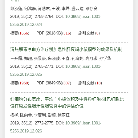
都泓莲
何鸿雁
肖慈君
王波
李烨
盛云建
邓存良
,
,
,
,
,
,
2019, 35(12): 2759-2764.
DOI:
10.3969/j.issn.1001-
5256.2019.12.024
摘要
PDF (2018KB)
施引文献
(
1666
)
(
316
)
(
8
)
清热解毒凉血方治疗慢加急性肝衰竭小鼠模型的效果及机制
王开霞
郑超
张景豪
朱晓骏
王宣
孔晓妮
高月求
孙学华
,
,
,
,
,
,
,
2019, 35(12): 2765-2771.
DOI:
10.3969/j.issn.1001-
5256.2019.12.025
摘要
PDF (3849KB)
施引文献
(
1969
)
(
307
)
(
18
)
红细胞分布宽度、平均血小板体积及中性粒细胞-淋巴细胞比
值在原发性胆汁性胆管炎中的评估价值
杨柳
陈向金
李变利
彭颖
徐丽红
,
,
,
,
2019, 35(12): 2772-2775.
DOI:
10.3969/j.issn.1001-
5256.2019.12.026