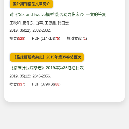
国外期刊精品文章简介
对《“Six-and-twelve模型”能否助力临床?》一文的答复
王秋和
夏冬东
白苇
王恩鑫
韩国宏
,
,
,
,
2019, 35(12): 2832-2832.
摘要
PDF (114KB)
施引文献
(
528
)
(
75
)
(
1
)
《临床肝胆病杂志》2019年第35卷总目次
《临床肝胆病杂志》2019年第35卷总目次
2019, 35(12): 2845-2856.
摘要
PDF (379KB)
(
337
)
(
88
)