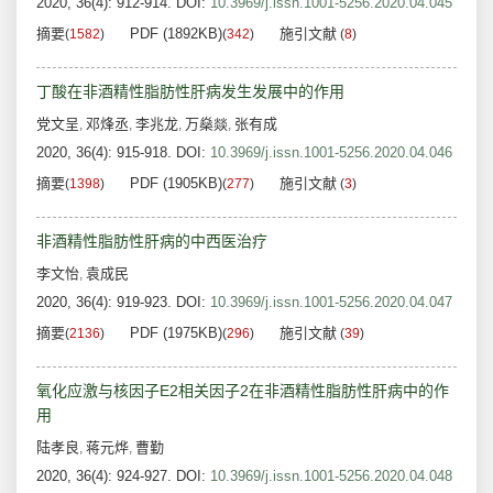
2020, 36(4): 912-914.
DOI:
10.3969/j.issn.1001-5256.2020.04.045
摘要
PDF (1892KB)
施引文献
(
1582
)
(
342
)
(
8
)
丁酸在非酒精性脂肪性肝病发生发展中的作用
党文呈
邓烽丞
李兆龙
万燊燚
张有成
,
,
,
,
2020, 36(4): 915-918.
DOI:
10.3969/j.issn.1001-5256.2020.04.046
摘要
PDF (1905KB)
施引文献
(
1398
)
(
277
)
(
3
)
非酒精性脂肪性肝病的中西医治疗
李文怡
袁成民
,
2020, 36(4): 919-923.
DOI:
10.3969/j.issn.1001-5256.2020.04.047
摘要
PDF (1975KB)
施引文献
(
2136
)
(
296
)
(
39
)
氧化应激与核因子E2相关因子2在非酒精性脂肪性肝病中的作
用
陆孝良
蒋元烨
曹勤
,
,
2020, 36(4): 924-927.
DOI:
10.3969/j.issn.1001-5256.2020.04.048