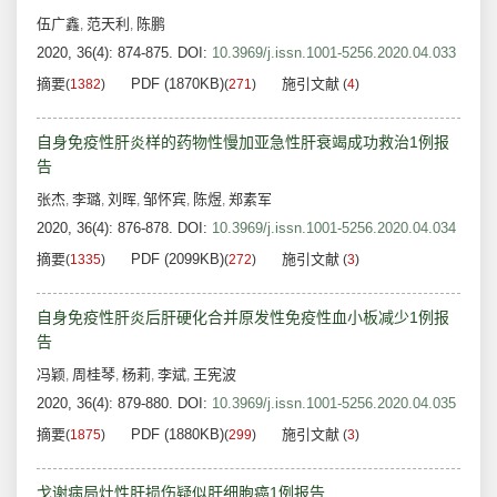
伍广鑫
范天利
陈鹏
,
,
2020, 36(4): 874-875.
DOI:
10.3969/j.issn.1001-5256.2020.04.033
摘要
PDF (1870KB)
施引文献
(
1382
)
(
271
)
(
4
)
自身免疫性肝炎样的药物性慢加亚急性肝衰竭成功救治1例报
告
张杰
李璐
刘晖
邹怀宾
陈煜
郑素军
,
,
,
,
,
2020, 36(4): 876-878.
DOI:
10.3969/j.issn.1001-5256.2020.04.034
摘要
PDF (2099KB)
施引文献
(
1335
)
(
272
)
(
3
)
自身免疫性肝炎后肝硬化合并原发性免疫性血小板减少1例报
告
冯颖
周桂琴
杨莉
李斌
王宪波
,
,
,
,
2020, 36(4): 879-880.
DOI:
10.3969/j.issn.1001-5256.2020.04.035
摘要
PDF (1880KB)
施引文献
(
1875
)
(
299
)
(
3
)
戈谢病局灶性肝损伤疑似肝细胞癌1例报告