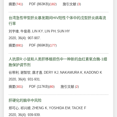
摘要
PDF (863KB)
施引文献
(
741
)
(
182
)
(
3
)
台湾急性甲型肝炎暴发期间HIV阳性个体中的戊型肝炎病毒流
行率
刘宇维
牛俊奇
LIN KY
LIN PH
SUN HY
,
,
,
,
2020, 36(4): 907-907.
摘要
PDF (869KB)
(
691
)
(
177
)
人抗原R:小鼠和人类肝移植损伤中一种新的血红素氧合酶-1细
胞保护调节剂
谷带利
谢智钦
唐才喜
DERY KJ
NAKAMURA K
KADONO K
,
,
,
,
,
2020, 36(4): 931-931.
摘要
PDF (117KB)
施引文献
(
301
)
(
80
)
(
2
)
肝硬化的脑卒中风险
郑可心
祁兴顺
ZHENG K
YOSHIDA EM
TACKE F
,
,
,
,
2020, 36(4): 939-939.