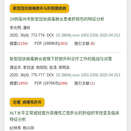
新型冠状病毒肺炎与肝胆胰疾病
28例亳州市新型冠状病毒肺炎患者肝损伤的特征分析
李光明
潘昕
,
2020, 36(4): 772-774.
DOI:
10.3969/j.issn.1001-5256.2020.04.012
摘要
PDF (1889KB)
施引文献
(
2234
)
(
303
)
(
8
)
新型冠状病毒肺炎疫情下肝胆外科诊疗工作的挑战与对策
谭运华
李剑波
商阳阳
张涛
郑明友
,
,
,
,
2020, 36(4): 775-777.
DOI:
10.3969/j.issn.1001-5256.2020.04.013
摘要
PDF (1876KB)
施引文献
(
1850
)
(
288
)
(
1
)
论著_病毒性肝炎
ALT水平正常或轻度升高慢性乙型肝炎的肝组织学改变及临床
特征分析
纪林秀
杨兴祥
,