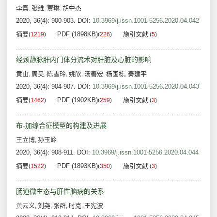
李真
张维
贾琳
胡中杰
,
,
,
2020, 36(4): 900-903.
DOI:
10.3969/j.issn.1001-5256.2020.04.042
摘要
PDF (1898KB)
施引文献
(
1219
)
(
226
)
(
5
)
经颈静脉肝内门体分流术对肝脏及心脏的影响
黄山
周昊
陈雪玲
姚欣
汤善宏
杨国栋
秦建平
,
,
,
,
,
,
2020, 36(4): 904-907.
DOI:
10.3969/j.issn.1001-5256.2020.04.043
摘要
PDF (1902KB)
施引文献
(
1462
)
(
259
)
(
3
)
布-加综合征模型的构建及进展
王立博
孙玉岭
,
2020, 36(4): 908-911.
DOI:
10.3969/j.issn.1001-5256.2020.04.044
摘要
PDF (1893KB)
施引文献
(
1522
)
(
350
)
(
3
)
肠道微生态与肝性脑病的关系
黄云义
刘尧
张群
时克
王宪波
,
,
,
,