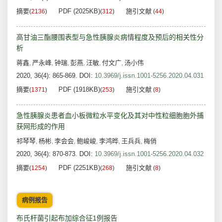
摘要
PDF (2025KB)
施引文献
(
2136
)
(
312
)
(
44
)
高甘油三酯腰围表型与急性胰腺炎病情程度及预后的相关性分
析
蒋鑫
严永峰
钟瑞
彭燕
汪敏
付文广
汤小伟
,
,
,
,
,
,
2020, 36(4): 865-869.
DOI:
10.3969/j.issn.1001-5256.2020.04.031
摘要
PDF (1918KB)
施引文献
(
1371
)
(
253
)
(
8
)
急性胰腺炎患者血小板微粒水平变化及其对中性粒细胞胞外捕
获网形成的作用
祁琴琴
杨彬
李会会
鲍峻峻
李鸿晔
王兵兵
梅俏
,
,
,
,
,
,
2020, 36(4): 870-873.
DOI:
10.3969/j.issn.1001-5256.2020.04.032
摘要
PDF (2251KB)
施引文献
(
1254
)
(
268
)
(
8
)
病例报告
布氏杆菌引起布加综合征1例报告