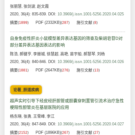
张丽慧
张剑波
赵文霞
,
,
2020, 36(4): 835-839.
DOI:
10.3969/j.issn.1001-5256.2020.04.025
摘要
PDF (2332KB)
施引文献
(
1899
)
(
287
)
(
8
)
自身免疫性肝炎小鼠模型差异表达基因的筛查及柴胡皂苷D对
部分差异表达基因表达的影响
陈浩
郝健亨
李振城
徐慧超
高艳
苗宇船
郝慧琴
刘杨
,
,
,
,
,
,
,
2020, 36(4): 840-846.
DOI:
10.3969/j.issn.1001-5256.2020.04.026
摘要
PDF (2647KB)
施引文献
(
1881
)
(
276
)
(
13
)
论著_胆道疾病
超声实时引导下经皮经肝胆管或胆囊穿刺置管引流术治疗急性
梗阻性胆管炎在基层医院的应用
杨东晓
张勇
王雪峰
李江
,
,
,
2020, 36(4): 847-849.
DOI:
10.3969/j.issn.1001-5256.2020.04.027
摘要
PDF (1896KB)
施引文献
(
2152
)
(
267
)
(
27
)