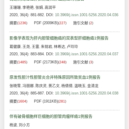
王珊珊
李艳艳
张娟
高润平
,
,
,
2020, 36(4): 881-882.
DOI:
10.3969/j.issn.1001-5256.2020.04.036
摘要
PDF (2009KB)
施引文献
(
1236
)
(
227
)
(
2
)
影像学表现为肝内胆管细胞癌的双表型肝细胞癌1例报告
葛健康
王尧
王雷
朱铭岩
林希达
卢玲玲
,
,
,
,
,
2020, 36(4): 883-884.
DOI:
10.3969/j.issn.1001-5256.2020.04.037
摘要
PDF (2173KB)
施引文献
(
1485
)
(
248
)
(
3
)
原发性胆汁性胆管炎合并特殊原因所致贫血1例报告
张晓雪
冯丽娜
陈庆灵
蒉乙文
杨倩倩
温晓玉
金清龙
,
,
,
,
,
,
2020, 36(4): 885-887.
DOI:
10.3969/j.issn.1001-5256.2020.04.038
摘要
PDF (1911KB)
(
1604
)
(
281
)
伴有破骨细胞样巨细胞的胆管肉瘤样癌1例报告
杨波
刘小方
,