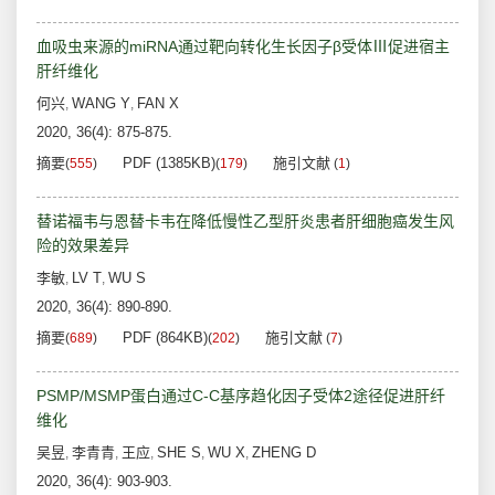
血吸虫来源的miRNA通过靶向转化生长因子β受体Ⅲ促进宿主
肝纤维化
何兴
WANG Y
FAN X
,
,
2020, 36(4): 875-875.
摘要
PDF (1385KB)
施引文献
(
555
)
(
179
)
(
1
)
替诺福韦与恩替卡韦在降低慢性乙型肝炎患者肝细胞癌发生风
险的效果差异
李敏
LV T
WU S
,
,
2020, 36(4): 890-890.
摘要
PDF (864KB)
施引文献
(
689
)
(
202
)
(
7
)
PSMP/MSMP蛋白通过C-C基序趋化因子受体2途径促进肝纤
维化
吴昱
李青青
王应
SHE S
WU X
ZHENG D
,
,
,
,
,
2020, 36(4): 903-903.