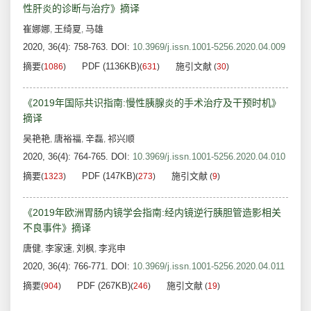
性肝炎的诊断与治疗》摘译
崔娜娜
王绮夏
马雄
,
,
2020, 36(4): 758-763.
DOI:
10.3969/j.issn.1001-5256.2020.04.009
摘要
PDF (1136KB)
施引文献
(
1086
)
(
631
)
(
30
)
《2019年国际共识指南:慢性胰腺炎的手术治疗及干预时机》
摘译
吴艳艳
唐裕福
辛磊
祁兴顺
,
,
,
2020, 36(4): 764-765.
DOI:
10.3969/j.issn.1001-5256.2020.04.010
摘要
PDF (147KB)
施引文献
(
1323
)
(
273
)
(
9
)
《2019年欧洲胃肠内镜学会指南:经内镜逆行胰胆管造影相关
不良事件》摘译
唐健
李家速
刘枫
李兆申
,
,
,
2020, 36(4): 766-771.
DOI:
10.3969/j.issn.1001-5256.2020.04.011
摘要
PDF (267KB)
施引文献
(
904
)
(
246
)
(
19
)