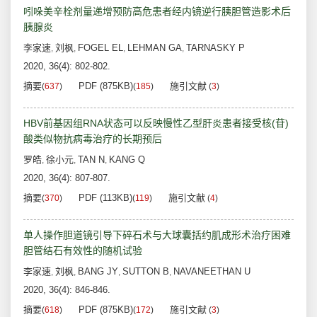
吲哚美辛栓剂量递增预防高危患者经内镜逆行胰胆管造影术后
胰腺炎
李家速
刘枫
FOGEL EL
LEHMAN GA
TARNASKY P
,
,
,
,
2020, 36(4): 802-802.
摘要
PDF (875KB)
施引文献
(
637
)
(
185
)
(
3
)
HBV前基因组RNA状态可以反映慢性乙型肝炎患者接受核(苷)
酸类似物抗病毒治疗的长期预后
罗皓
徐小元
TAN N
KANG Q
,
,
,
2020, 36(4): 807-807.
摘要
PDF (113KB)
施引文献
(
370
)
(
119
)
(
4
)
单人操作胆道镜引导下碎石术与大球囊括约肌成形术治疗困难
胆管结石有效性的随机试验
李家速
刘枫
BANG JY
SUTTON B
NAVANEETHAN U
,
,
,
,
2020, 36(4): 846-846.
摘要
PDF (875KB)
施引文献
(
618
)
(
172
)
(
3
)