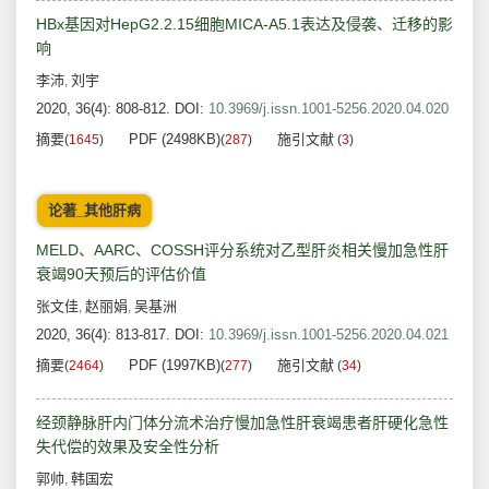
HBx基因对HepG2.2.15细胞MICA-A5.1表达及侵袭、迁移的影
响
李沛
刘宇
,
2020, 36(4): 808-812.
DOI:
10.3969/j.issn.1001-5256.2020.04.020
摘要
PDF (2498KB)
施引文献
(
1645
)
(
287
)
(
3
)
论著_其他肝病
MELD、AARC、COSSH评分系统对乙型肝炎相关慢加急性肝
衰竭90天预后的评估价值
张文佳
赵丽娟
吴基洲
,
,
2020, 36(4): 813-817.
DOI:
10.3969/j.issn.1001-5256.2020.04.021
摘要
PDF (1997KB)
施引文献
(
2464
)
(
277
)
(
34
)
经颈静脉肝内门体分流术治疗慢加急性肝衰竭患者肝硬化急性
失代偿的效果及安全性分析
郭帅
韩国宏
,