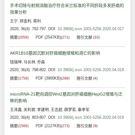
手术切除与射频消融治疗符合米兰标准的不同肝段多发肝癌的
效果分析
王宁
郑金利
蒋利
,
,
2020, 36(4): 792-797.
DOI:
10.3969/j.issn.1001-5256.2020.04.017
摘要
PDF (2547KB)
施引文献
(
2059
)
(
271
)
(
10
)
AKR1B10基因沉默对肝癌细胞增殖和凋亡的影响
钱瑞坤
马长林
乔森
,
,
2020, 36(4): 798-802.
DOI:
10.3969/j.issn.1001-5256.2020.04.018
摘要
PDF (3900KB)
施引文献
(
1759
)
(
288
)
(
4
)
microRNA-21靶向调控Wnt2基因对肝癌细胞HepG2增殖与迁
移的影响
王泽鑫
关利君
李建明
王志超
薛梦若
秦孝军
,
,
,
,
,
2020, 36(4): 803-807.
DOI:
10.3969/j.issn.1001-5256.2020.04.019
摘要
PDF (2127KB)
施引文献
(
1566
)
(
273
)
(
9
)