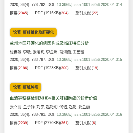
2020, 36(4): 778-782.
DOI:
10.3969/j.issn.1001-5256.2020.04.014
摘要
PDF (1915KB)
施引文献
(
2045
)
(
304
)
(
22
)
论著_肝纤维化及肝硬化
兰州地区肝硬化的病因构成及临床特征分析
沈自雄
李敏
张嵴明
李金洲
苟海燕
王艺璇
,
,
,
,
,
2020, 36(4): 783-787.
DOI:
10.3969/j.issn.1001-5256.2020.04.015
摘要
PDF (1923KB)
施引文献
(
2186
)
(
300
)
(
19
)
论著_肝脏肿瘤
血清寡糖链检测对HBV相关肝细胞癌的诊断价值
张立丽
金子铮
刘宁
赵艳明
佟瑄
赵艳
娄金丽
,
,
,
,
,
,
2020, 36(4): 788-791.
DOI:
10.3969/j.issn.1001-5256.2020.04.016
摘要
PDF (2770KB)
施引文献
(
2239
)
(
361
)
(
6
)