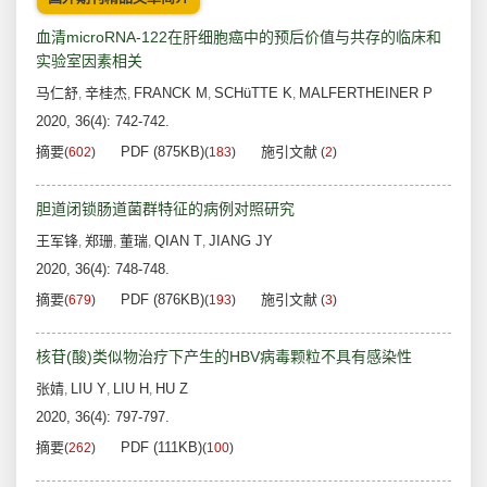
血清microRNA-122在肝细胞癌中的预后价值与共存的临床和
实验室因素相关
马仁舒
辛桂杰
FRANCK M
SCHüTTE K
MALFERTHEINER P
,
,
,
,
2020, 36(4): 742-742.
摘要
PDF (875KB)
施引文献
(
602
)
(
183
)
(
2
)
胆道闭锁肠道菌群特征的病例对照研究
王军锋
郑珊
董瑞
QIAN T
JIANG JY
,
,
,
,
2020, 36(4): 748-748.
摘要
PDF (876KB)
施引文献
(
679
)
(
193
)
(
3
)
核苷(酸)类似物治疗下产生的HBV病毒颗粒不具有感染性
张婧
LIU Y
LIU H
HU Z
,
,
,
2020, 36(4): 797-797.
摘要
PDF (111KB)
(
262
)
(
100
)