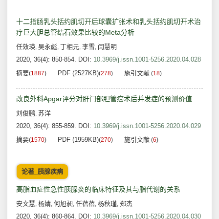
十二指肠乳头括约肌切开后球囊扩张术和乳头括约肌切开术治
疗巨大胆总管结石效果比较的Meta分析
任效瑛
吴永彪
丁相元
李雪
闫慧明
,
,
,
,
2020, 36(4): 850-854.
DOI:
10.3969/j.issn.1001-5256.2020.04.028
摘要
PDF (2527KB)
施引文献
(
1887
)
(
278
)
(
18
)
改良外科Apgar评分对肝门部胆管癌术后并发症的预测价值
刘俊鹏
苏洋
,
2020, 36(4): 855-859.
DOI:
10.3969/j.issn.1001-5256.2020.04.029
摘要
PDF (1959KB)
施引文献
(
1570
)
(
270
)
(
6
)
论著_胰腺疾病
高脂血症性急性胰腺炎的临床特征及其与脂代谢的关系
安文慧
杨婧
何旭昶
任蓓蓓
杨秋瑾
郑杰
,
,
,
,
,
2020, 36(4): 860-864.
DOI:
10.3969/j.issn.1001-5256.2020.04.030