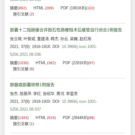
摘要
HTML
PDF (1901KB)
(
892
)
(
269
)
(
102
)
施引文献
(
2
)
胆囊十二指肠瘘合并胆石性肠梗阻术后瘘管自行闭合1例报告
张立晓
叶智斌
董建涛
韩杰
孙云
梁巍
赵红雨
,
,
,
,
,
,
2021, 37(8): 1916-1918.
DOI:
10.3969/j.issn.1001-
5256.2021.08.036
摘要
HTML
PDF (2281KB)
(
1030
)
(
362
)
(
97
)
施引文献
(
8
)
肺腺癌胆囊转移1例报告
张杰
屈茜萍
李红
张绍华
黄河
李富贵
,
,
,
,
,
2021, 37(8): 1919-1920.
DOI:
10.3969/j.issn.1001-
5256.2021.08.037
摘要
HTML
PDF (2844KB)
(
1493
)
(
919
)
(
98
)
施引文献
(
1
)