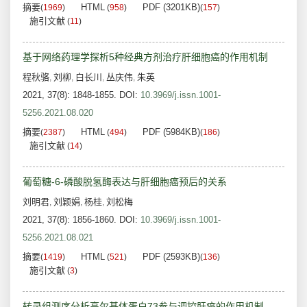
摘要
HTML
PDF (3201KB)
(
1969
)
(
958
)
(
157
)
施引文献
(
11
)
基于网络药理学探析5种经典方剂治疗肝细胞癌的作用机制
程秋骆
刘柳
白长川
丛庆伟
朱英
,
,
,
,
2021, 37(8): 1848-1855.
DOI:
10.3969/j.issn.1001-
5256.2021.08.020
摘要
HTML
PDF (5984KB)
(
2387
)
(
494
)
(
186
)
施引文献
(
14
)
葡萄糖-6-磷酸脱氢酶表达与肝细胞癌预后的关系
刘明君
刘颖娟
杨桂
刘松梅
,
,
,
2021, 37(8): 1856-1860.
DOI:
10.3969/j.issn.1001-
5256.2021.08.021
摘要
HTML
PDF (2593KB)
(
1419
)
(
521
)
(
136
)
施引文献
(
3
)
转录组测序分析高尔基体蛋白73参与调控肝癌的作用机制