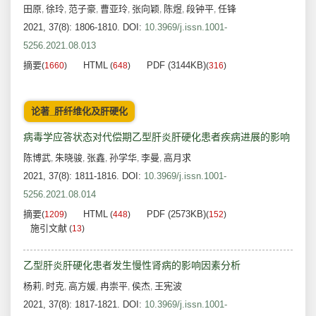
田原
徐玲
范子豪
曹亚玲
张向颖
陈煜
段钟平
任锋
,
,
,
,
,
,
,
2021, 37(8): 1806-1810.
DOI:
10.3969/j.issn.1001-
5256.2021.08.013
摘要
HTML
PDF (3144KB)
(
1660
)
(
648
)
(
316
)
论著_肝纤维化及肝硬化
病毒学应答状态对代偿期乙型肝炎肝硬化患者疾病进展的影响
陈博武
朱晓骏
张鑫
孙学华
李曼
高月求
,
,
,
,
,
2021, 37(8): 1811-1816.
DOI:
10.3969/j.issn.1001-
5256.2021.08.014
摘要
HTML
PDF (2573KB)
(
1209
)
(
448
)
(
152
)
施引文献
(
13
)
乙型肝炎肝硬化患者发生慢性肾病的影响因素分析
杨莉
时克
高方媛
冉崇平
侯杰
王宪波
,
,
,
,
,
2021, 37(8): 1817-1821.
DOI:
10.3969/j.issn.1001-