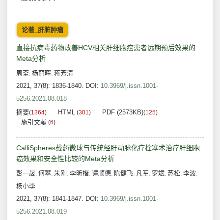
论著_肝脏肿瘤
直接抗病毒药物改善HCV相关肝细胞癌患者远期预后效果的
Meta分析
周荃
杨丽晖
蒋芳清
,
,
2021, 37(8): 1836-1840.
DOI:
10.3969/j.issn.1001-
5256.2021.08.018
摘要
HTML
PDF (2573KB)
(
1364
)
(
301
)
(
125
)
施引文献
(
6
)
CalliSpheres载药微球与传统经肝动脉化疗栓塞术治疗肝细胞
癌效果和安全性比较的Meta分析
彭一晟
何攀
朱刚
李昕楷
谭顺德
陈健飞
凡军
罗斌
苏松
李波
,
,
,
,
,
,
,
,
,
,
杨小李
2021, 37(8): 1841-1847.
DOI:
10.3969/j.issn.1001-
5256.2021.08.019