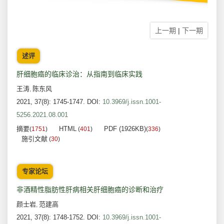
上一期
|
下一期
述评
肝细胞癌的临床诊治：从指南到临床实践
王涛
陈东风
,
2021, 37(8): 1745-1747.
DOI:
10.3969/j.issn.1001-
5256.2021.08.001
摘要
HTML
PDF (1926KB)
(
1751
)
(
401
)
(
336
)
施引文献
(
30
)
专家论坛
非酒精性脂肪性肝病相关肝细胞癌的诊断和治疗
颜士岩
范建高
,
2021, 37(8): 1748-1752.
DOI:
10.3969/j.issn.1001-