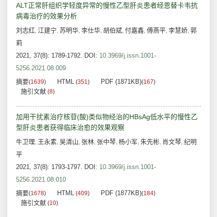
ALT正常肝组织学轻度异常的慢性乙型肝炎患者经恩替卡韦抗
病毒治疗的效果分析
刘志红
江建宁
苏明华
李仕华
胡伯斌
付嘉鑫
傅燕平
李慧娇
郭
,
,
,
,
,
,
,
,
莉
2021, 37(8): 1789-1792.
DOI:
10.3969/j.issn.1001-
5256.2021.08.009
摘要
HTML
PDF (1871KB)
(
1639
)
(
351
)
(
167
)
施引文献
(
8
)
加用干扰素治疗核苷(酸)类似物经治的HBsAg低水平的慢性乙
型肝炎患者获得临床治愈的效果观察
牛卫理
王永素
吴清山
张林
张中琴
杨小军
朱先彬
肖文琴
纪明
,
,
,
,
,
,
,
,
平
2021, 37(8): 1793-1797.
DOI:
10.3969/j.issn.1001-
5256.2021.08.010
摘要
HTML
PDF (1877KB)
(
1678
)
(
409
)
(
184
)
施引文献
(
10
)