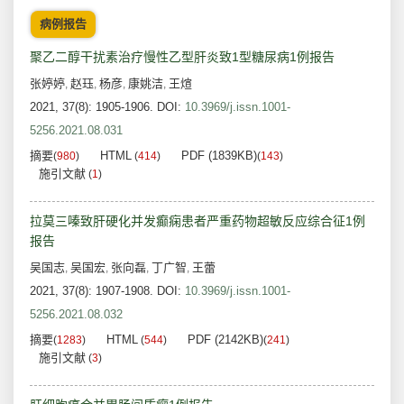
病例报告
聚乙二醇干扰素治疗慢性乙型肝炎致1型糖尿病1例报告
张婷婷
赵珏
杨彦
康姚洁
王煊
,
,
,
,
2021, 37(8): 1905-1906.
DOI:
10.3969/j.issn.1001-
5256.2021.08.031
摘要
HTML
PDF (1839KB)
(
980
)
(
414
)
(
143
)
施引文献
(
1
)
拉莫三嗪致肝硬化并发癫痫患者严重药物超敏反应综合征1例
报告
吴国志
吴国宏
张向磊
丁广智
王蕾
,
,
,
,
2021, 37(8): 1907-1908.
DOI:
10.3969/j.issn.1001-
5256.2021.08.032
摘要
HTML
PDF (2142KB)
(
1283
)
(
544
)
(
241
)
施引文献
(
3
)