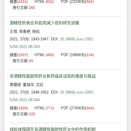
摘要
HTML
PDF (2333KB)
(
4431
)
(
932
)
(
582
)
施引文献
(
30
)
酒精性肝病合并肌肉减少症的研究进展
王倩
常春艳
杨松
,
,
2021, 37(8): 1943-1947.
DOI:
10.3969/j.issn.1001-
5256.2021.08.043
摘要
HTML
PDF (1886KB)
(
1507
)
(
465
)
(
134
)
施引文献
(
4
)
非酒精性脂肪性肝炎新药临床试验的难度与挑战
黄樱硕
董瑞华
尤红
,
,
2021, 37(8): 1948-1952.
DOI:
10.3969/j.issn.1001-
5256.2021.08.044
摘要
HTML
PDF (2745KB)
(
1926
)
(
771
)
(
344
)
施引文献
(
10
)
线粒体障碍在非酒精性脂肪性肝炎中的作用机制