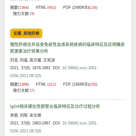
摘要
HTML
PDF (2480KB)
(
1364
)
(
452
)
(
126
)
施引文献
(
3
)
论著_其他肝病
慢性肝病合并自身免疫性血液系统疾病的临床特征及应用糖皮
质激素治疗效果分析
刘龙
刘遥
高方媛
王宪波
,
,
,
2021, 37(8): 1878-1882.
DOI:
10.3969/j.issn.1001-
5256.2021.08.025
摘要
HTML
PDF (1868KB)
(
1388
)
(
321
)
(
155
)
施引文献
(
7
)
IgG4相关硬化性胆管炎临床特征及诊疗过程分析
李丽
刘晖
宋文艳
,
,
2021, 37(8): 1883-1887.
DOI:
10.3969/j.issn.1001-
5256.2021.08.026