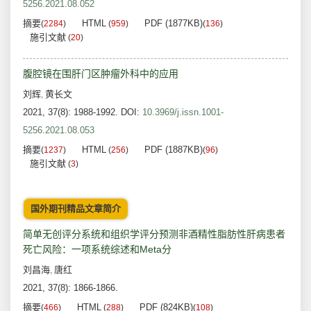
5256.2021.08.052
摘要
HTML
PDF (1877KB)
(
2284
)
(
959
)
(
136
)
施引文献
(
20
)
腹腔镜在围肝门区肿瘤外科中的应用
刘辉
黄长文
,
2021, 37(8): 1988-1992.
DOI:
10.3969/j.issn.1001-
5256.2021.08.053
摘要
HTML
PDF (1887KB)
(
1237
)
(
256
)
(
96
)
施引文献
(
3
)
国外期刊精品文章简介
简单无创评分系统和组织学评分预测非酒精性脂肪性肝病患者
死亡风险：一项系统综述和Meta分
刘昌海
唐红
,
2021, 37(8): 1866-1866.
摘要
HTML
PDF (824KB)
(
466
)
(
288
)
(
108
)