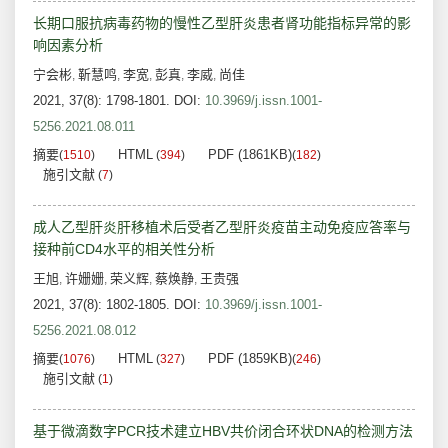
长期口服抗病毒药物的慢性乙型肝炎患者肾功能指标异常的影
响因素分析
宁会彬
靳慧鸣
李宽
彭真
李威
尚佳
,
,
,
,
,
2021, 37(8): 1798-1801.
DOI:
10.3969/j.issn.1001-
5256.2021.08.011
摘要
HTML
PDF (1861KB)
(
1510
)
(
394
)
(
182
)
施引文献
(
7
)
成人乙型肝炎肝移植术后受者乙型肝炎疫苗主动免疫应答率与
接种前CD4水平的相关性分析
王旭
许姗姗
荣义辉
蔡焕静
王贵强
,
,
,
,
2021, 37(8): 1802-1805.
DOI:
10.3969/j.issn.1001-
5256.2021.08.012
摘要
HTML
PDF (1859KB)
(
1076
)
(
327
)
(
246
)
施引文献
(
1
)
基于微滴数字PCR技术建立HBV共价闭合环状DNA的检测方法