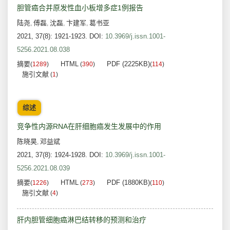
胆管癌合并原发性血小板增多症1例报告
陆尧
傅磊
沈磊
卞建军
葛书亚
,
,
,
,
2021, 37(8): 1921-1923.
DOI:
10.3969/j.issn.1001-
5256.2021.08.038
摘要
HTML
PDF (2225KB)
(
1289
)
(
390
)
(
114
)
施引文献
(
1
)
综述
竞争性内源RNA在肝细胞癌发生发展中的作用
陈晓昊
邓益斌
,
2021, 37(8): 1924-1928.
DOI:
10.3969/j.issn.1001-
5256.2021.08.039
摘要
HTML
PDF (1880KB)
(
1226
)
(
273
)
(
110
)
施引文献
(
4
)
肝内胆管细胞癌淋巴结转移的预测和治疗