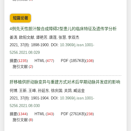
短篇论著
4例先天性胆汁酸合成障碍2型患儿的临床特征及遗传学分析
姜涛
欧阳文献
谭艳芳
唐莲
张慧
李双杰
,
,
,
,
,
2021, 37(8): 1898-1900.
DOI:
10.3969/j.issn.1001-
5256.2021.08.029
摘要
HTML
PDF (1857KB)
(
1235
)
(
477
)
(
108
)
施引文献
(
2
)
肝移植供肝动脉变异与重建方式对术后早期动脉并发症的影响
何博
王新
王峰
孙延东
徐庆国
关鸽
臧运金
,
,
,
,
,
,
2021, 37(8): 1901-1904.
DOI:
10.3969/j.issn.1001-
5256.2021.08.030
摘要
HTML
PDF (2761KB)
(
1344
)
(
343
)
(
238
)
施引文献
(
8
)