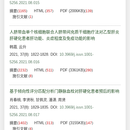
5256.2021.08.015
摘要
HTML
PDF (2006KB)
(
1165
)
(
357
)
(
139
)
施引文献
(
1
)
人脐带血单个核细胞联合人脐带间充质干细胞疗法对乙型肝炎
肝硬化患者肝功能、炎症程度及免疫功能的影响
韩霞
云升
,
2021, 37(8): 1822-1828.
DOI:
10.3969/j.issn.1001-
5256.2021.08.016
摘要
HTML
PDF (3361KB)
(
2232
)
(
511
)
(
280
)
施引文献
(
8
)
基于倾向性评分匹配分析门静脉血栓对肝硬化患者预后的影响
肖春桃
李贤秋
甘佩灵
潘潇
周贤
,
,
,
,
2021, 37(8): 1829-1835.
DOI:
10.3969/j.issn.1001-
5256.2021.08.017
摘要
HTML
PDF (3155KB)
(
1402
)
(
313
)
(
147
)
施引文献
(
4
)