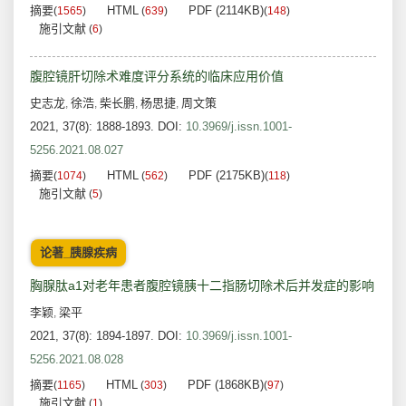
摘要
HTML
PDF (2114KB)
(
1565
)
(
639
)
(
148
)
施引文献
(
6
)
腹腔镜肝切除术难度评分系统的临床应用价值
史志龙
徐浩
柴长鹏
杨思捷
周文策
,
,
,
,
2021, 37(8): 1888-1893.
DOI:
10.3969/j.issn.1001-
5256.2021.08.027
摘要
HTML
PDF (2175KB)
(
1074
)
(
562
)
(
118
)
施引文献
(
5
)
论著_胰腺疾病
胸腺肽a1对老年患者腹腔镜胰十二指肠切除术后并发症的影响
李颖
梁平
,
2021, 37(8): 1894-1897.
DOI:
10.3969/j.issn.1001-
5256.2021.08.028
摘要
HTML
PDF (1868KB)
(
1165
)
(
303
)
(
97
)
施引文献
(
1
)