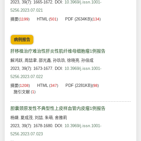
2023, 39(7): 1665-1672.
DOI:
10.3969/j.issn.1001-
5256.2023.07.021
摘要
HTML
PDF (2634KB)
(
1199
)
(
501
)
(
134
)
病例报告
肝移植治疗难治性肝炎性肌纤维母细胞瘤1例报告
解鸿跃
周喆聿
邵光鑫
孙玖玖
徐晓亮
孙倍成
,
,
,
,
,
2023, 39(7): 1673-1677.
DOI:
10.3969/j.issn.1001-
5256.2023.07.022
摘要
HTML
PDF (2281KB)
(
1208
)
(
347
)
(
98
)
施引文献
(
1
)
胆囊颈原发性不典型性上皮样血管内皮瘤1例报告
杨婕
夏成茂
刘喆
朱萌
舍雅莉
,
,
,
,
2023, 39(7): 1678-1680.
DOI:
10.3969/j.issn.1001-
5256.2023.07.023