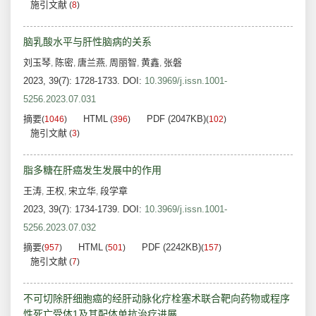
施引文献
(
8
)
脑乳酸水平与肝性脑病的关系
刘玉琴
陈密
唐兰燕
周丽智
黄鑫
张磐
,
,
,
,
,
2023, 39(7): 1728-1733.
DOI:
10.3969/j.issn.1001-
5256.2023.07.031
摘要
HTML
PDF (2047KB)
(
1046
)
(
396
)
(
102
)
施引文献
(
3
)
脂多糖在肝癌发生发展中的作用
王涛
王权
宋立华
段学章
,
,
,
2023, 39(7): 1734-1739.
DOI:
10.3969/j.issn.1001-
5256.2023.07.032
摘要
HTML
PDF (2242KB)
(
957
)
(
501
)
(
157
)
施引文献
(
7
)
不可切除肝细胞癌的经肝动脉化疗栓塞术联合靶向药物或程序
性死亡受体1及其配体单抗治疗进展