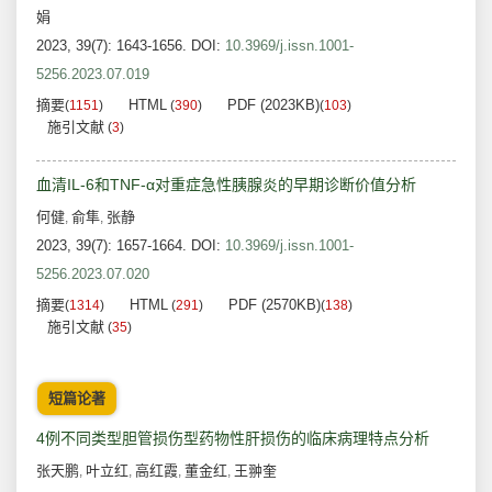
娟
2023, 39(7): 1643-1656.
DOI:
10.3969/j.issn.1001-
5256.2023.07.019
摘要
HTML
PDF (2023KB)
(
1151
)
(
390
)
(
103
)
施引文献
(
3
)
血清IL-6和TNF-α对重症急性胰腺炎的早期诊断价值分析
何健
俞隼
张静
,
,
2023, 39(7): 1657-1664.
DOI:
10.3969/j.issn.1001-
5256.2023.07.020
摘要
HTML
PDF (2570KB)
(
1314
)
(
291
)
(
138
)
施引文献
(
35
)
短篇论著
4例不同类型胆管损伤型药物性肝损伤的临床病理特点分析
张天鹏
叶立红
高红霞
董金红
王翀奎
,
,
,
,