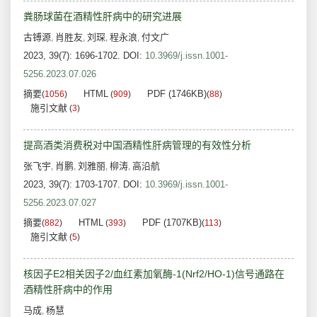
粪肠球菌在酒精性肝病中的研究进展
古镈源
肖胜友
刘琛
程永浪
付文广
,
,
,
,
2023, 39(7): 1696-1702.
DOI:
10.3969/j.issn.1001-
5256.2023.07.026
摘要
HTML
PDF (1746KB)
(
1056
)
(
909
)
(
88
)
施引文献
(
3
)
提高酒类消费税对中国酒精性肝病管理的有效性分析
张飞宇
肖鹏
刘雅丽
柳涛
高沿航
,
,
,
,
2023, 39(7): 1703-1707.
DOI:
10.3969/j.issn.1001-
5256.2023.07.027
摘要
HTML
PDF (1707KB)
(
882
)
(
393
)
(
113
)
施引文献
(
5
)
核因子E2相关因子2/血红素加氧酶-1(Nrf2/HO-1)信号通路在
酒精性肝病中的作用
马成
杨慧
,