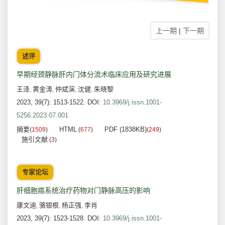
上一期
|
下一期
述评
早期经颈静脉肝内门体分流术临床应用及研究进展
王泽
黄金涛
仲斌演
沈健
朱晓黎
,
,
,
,
2023, 39(7): 1513-1522.
DOI:
10.3969/j.issn.1001-
5256.2023.07.001
摘要
HTML
PDF (1838KB)
(
1509
)
(
677
)
(
249
)
施引文献
(
3
)
专家论坛
肝细胞癌系统治疗药物对门静脉高压的影响
康文迪
骆银根
杨正强
李肖
,
,
,
2023, 39(7): 1523-1528.
DOI:
10.3969/j.issn.1001-