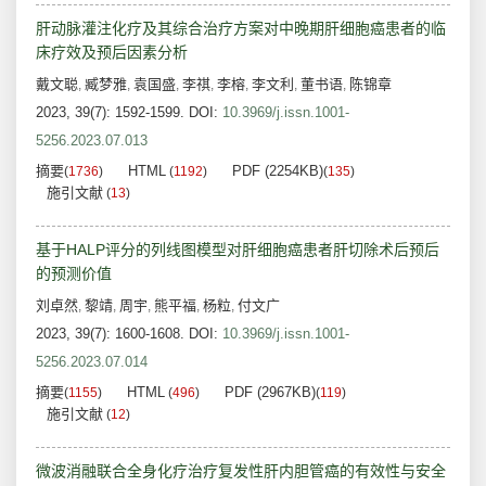
肝动脉灌注化疗及其综合治疗方案对中晚期肝细胞癌患者的临
床疗效及预后因素分析
戴文聪
臧梦雅
袁国盛
李祺
李榕
李文利
董书语
陈锦章
,
,
,
,
,
,
,
2023, 39(7): 1592-1599.
DOI:
10.3969/j.issn.1001-
5256.2023.07.013
摘要
HTML
PDF (2254KB)
(
1736
)
(
1192
)
(
135
)
施引文献
(
13
)
基于HALP评分的列线图模型对肝细胞癌患者肝切除术后预后
的预测价值
刘卓然
黎靖
周宇
熊平福
杨粒
付文广
,
,
,
,
,
2023, 39(7): 1600-1608.
DOI:
10.3969/j.issn.1001-
5256.2023.07.014
摘要
HTML
PDF (2967KB)
(
1155
)
(
496
)
(
119
)
施引文献
(
12
)
微波消融联合全身化疗治疗复发性肝内胆管癌的有效性与安全