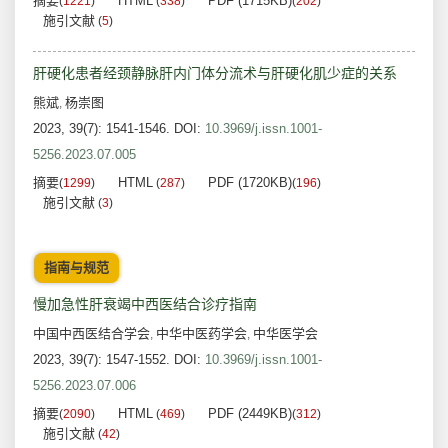
摘要
HTML
PDF (1715KB)
(
1221
)
(
338
)
(
202
)
施引文献
(
5
)
肝硬化患者经颈静脉肝内门体分流术与肝硬化肌少症的关系
熊斌
杨崇图
,
2023, 39(7): 1541-1546.
DOI:
10.3969/j.issn.1001-
5256.2023.07.005
摘要
HTML
PDF (1720KB)
(
1299
)
(
287
)
(
196
)
施引文献
(
3
)
指南与规范
慢加急性肝衰竭中西医结合诊疗指南
中国中西医结合学会
中华中医药学会
中华医学会
,
,
2023, 39(7): 1547-1552.
DOI:
10.3969/j.issn.1001-
5256.2023.07.006
摘要
HTML
PDF (2449KB)
(
2090
)
(
469
)
(
312
)
施引文献
(
42
)