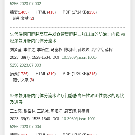
5256.2023.07.002
摘要
HTML
PDF (1714KB)
(
1405
)
(
418
)
(
250
)
施引文献
(
2
)
失代偿期门静脉高压并发食管胃静脉曲张出血的防治：内镜 vs
经颈静脉肝内门体分流术
刘梦莹
李伟之
李培杰
马富权
陈羽玲
孙焕焕
高恬恬
薛挥
,
,
,
,
,
,
,
2023, 39(7): 1529-1534.
DOI:
10.3969/j.issn.1001-
5256.2023.07.003
摘要
HTML
PDF (1720KB)
(
1726
)
(
310
)
(
215
)
施引文献
(
6
)
经颈静脉肝内门体分流术治疗门静脉高压性顽固性腹水的现状
及进展
王宏亮
张岳林
王凯冰
周坦洋
周官辉
孙军辉
,
,
,
,
,
2023, 39(7): 1535-1540.
DOI:
10.3969/j.issn.1001-
5256.2023.07.004