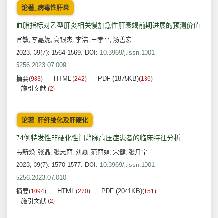
论著_病毒性肝炎
血脂指标对乙型肝炎相关慢加急性肝衰竭前期进展的预测价值
官敏
李嘉妮
高银杰
李浩
王孝平
汤善宏
,
,
,
,
,
2023, 39(7): 1564-1569.
DOI:
10.3969/j.issn.1001-
5256.2023.07.009
摘要
HTML
PDF (1875KB)
(
983
)
(
242
)
(
136
)
施引文献
(
2
)
论著_肝纤维化及肝硬化
74例特发性非硬化性门静脉高压症患者的临床特征分析
韦新焕
张晶
张志丽
刘焱
范丽娟
宋健
张月宁
,
,
,
,
,
,
2023, 39(7): 1570-1577.
DOI:
10.3969/j.issn.1001-
5256.2023.07.010
摘要
HTML
PDF (2041KB)
(
1094
)
(
270
)
(
151
)
施引文献
(
2
)