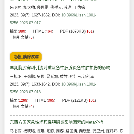
朱明强
杨大帅
裴俊鹏
熊祥云
苏洋
丁佑铭
,
,
,
,
,
2023, 39(7): 1627-1632.
DOI:
10.3969/j.issn.1001-
5256.2023.07.017
摘要
HTML
PDF (1878KB)
(
880
)
(
464
)
(
101
)
施引文献
(
5
)
论著_胰腺疾病
早期胸腔穿刺引流对重症急性胰腺炎急性肺损伤的影响
王旭阳
王张鹏
吴俊
景光旭
黄竹
孙红玉
汤礼军
,
,
,
,
,
,
2023, 39(7): 1633-1642.
DOI:
10.3969/j.issn.1001-
5256.2023.07.018
摘要
HTML
PDF (2121KB)
(
1298
)
(
365
)
(
101
)
施引文献
(
4
)
东西方国家急性坏死性胰腺炎影响因素的Meta分析
马书丽
杨晓曦
陈晨
喻静
周游
路国涛
向晓星
龚卫娟
陈炜炜
陈
,
,
,
,
,
,
,
,
,