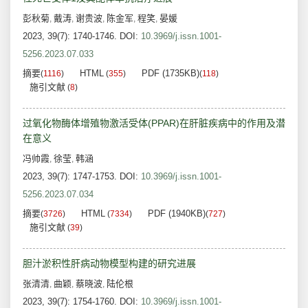
彭秋菊
戴涛
谢贵波
陈金军
程笑
晏媛
,
,
,
,
,
2023, 39(7): 1740-1746.
DOI:
10.3969/j.issn.1001-
5256.2023.07.033
摘要
HTML
PDF (1735KB)
(
1116
)
(
355
)
(
118
)
施引文献
(
8
)
过氧化物酶体增殖物激活受体(PPAR)在肝脏疾病中的作用及潜
在意义
冯帅霞
徐莹
韩涵
,
,
2023, 39(7): 1747-1753.
DOI:
10.3969/j.issn.1001-
5256.2023.07.034
摘要
HTML
PDF (1940KB)
(
3726
)
(
7334
)
(
727
)
施引文献
(
39
)
胆汁淤积性肝病动物模型构建的研究进展
张清清
曲颖
蔡晓波
陆伦根
,
,
,
2023, 39(7): 1754-1760.
DOI:
10.3969/j.issn.1001-