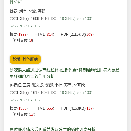
性分析
魏春
刘宇
李波
蒋鸥
,
,
,
2023, 39(7): 1609-1616.
DOI:
10.3969/j.issn.1001-
5256.2023.07.015
摘要
HTML
PDF (2115KB)
(
1338
)
(
314
)
(
103
)
施引文献
(
3
)
论著_其他肝病
沙棘熊果酸通过调节线粒体-细胞色素c抑制酒精性肝病大鼠模
型肝细胞凋亡的作用分析
包艳红
王强
张文龙
戈娜
李楠
苏军
李可欣
,
,
,
,
,
,
2023, 39(7): 1617-1626.
DOI:
10.3969/j.issn.1001-
5256.2023.07.016
摘要
HTML
PDF (4153KB)
(
1388
)
(
555
)
(
117
)
施引文献
(
17
)
原位肝移植术后胆道并发症发生的影响因素分析