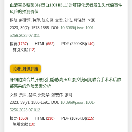
血清壳多糖酶3样蛋白1(CHI3L1)对肝硬化患者发生失代偿事件
风险的预测价值
杨航
赵黎莉
韩萍
陈庆灵
文君
刘洁
程晓静
李嘉
,
,
,
,
,
,
,
2023, 39(7): 1578-1585.
DOI:
10.3969/j.issn.1001-
5256.2023.07.011
摘要
HTML
PDF (2209KB)
(
1787
)
(
882
)
(
140
)
施引文献
(
12
)
论著_肝脏肿瘤
肝细胞癌合并肝硬化门静脉高压症腹腔镜同期联合手术术后肺
部感染的危险因素分析
文静
贾哲
赫嵘
张艳华
张宏伟
张珂
,
,
,
,
,
2023, 39(7): 1586-1591.
DOI:
10.3969/j.issn.1001-
5256.2023.07.012
摘要
HTML
PDF (1876KB)
(
1050
)
(
230
)
(
115
)
施引文献
(
10
)