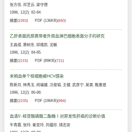
张方信
邓芝云
梁守德
,
,
1996, 12(2): 82-84.
摘要
PDF (136KB)
(
2263
)
(
693
)
乙肝表面抗原携带者外周血淋巴细胞表面分子的研究
王昌成
萧树东
邱禧凯
沈敏
,
,
,
1996, 12(2): 84-85.
摘要
PDF (89KB)
(
2215
)
(
721
)
末梢血单个核细胞被HCV感染
陈新月
林秀玉
闵福援
汪俊韬
王健
武彦宁
吴昊
甄惠恩
,
,
,
,
,
,
,
1996, 12(2): 86-88.
摘要
PDF (196KB)
(
2235
)
(
994
)
血清5′-核苷酸磷酸二酯酶Ⅰ对原发性肝癌的诊断价值
牛青霞
张玲
崔亚玲
刘蕴珍
靖志安
,
,
,
,