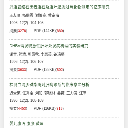
肝胆管结石患者胆石及胆汁脂质过氧化物测定的临床研究
王友顺
杨继震
谢鎏宽
黄宗海
,
,
,
1996, 12(2): 104-105.
摘要
PDF (144KB)
(
3278
)
(
880
)
DHBV诱发鸭急性肝坏死发病机理的实验研究
谢青
郭清
周霞秋
李惠英
谷瑞瑛
,
,
,
,
1996, 12(2): 106-107.
摘要
PDF (138KB)
(
3633
)
(
802
)
检测血清胆碱酯酶对肝病诊断的临床意义分析
迟宝荣
任秀宝
刘阳
郭晓林
姜薇
王力强
汪军
,
,
,
,
,
,
1996, 12(2): 108-109.
摘要
PDF (116KB)
(
4453
)
(
819
)
婴儿腹泻 腹胀 黄疸