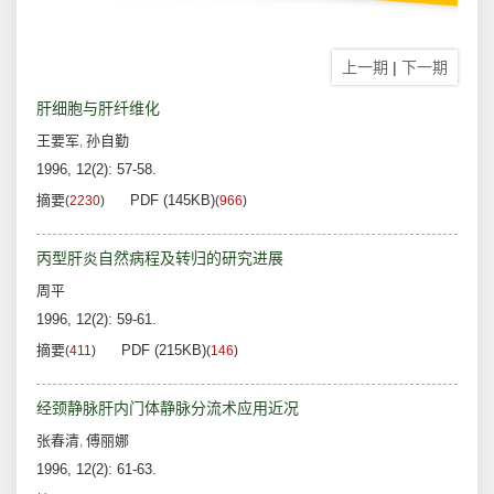
上一期
|
下一期
肝细胞与肝纤维化
王要军
孙自勤
,
1996, 12(2): 57-58.
摘要
PDF (145KB)
(
2230
)
(
966
)
丙型肝炎自然病程及转归的研究进展
周平
1996, 12(2): 59-61.
摘要
PDF (215KB)
(
411
)
(
146
)
经颈静脉肝内门体静脉分流术应用近况
张春清
傅丽娜
,
1996, 12(2): 61-63.