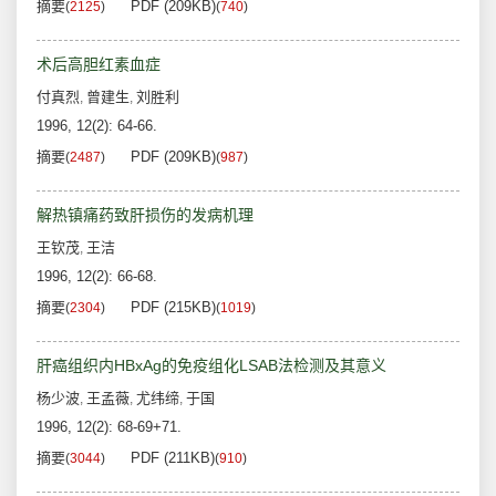
摘要
PDF (209KB)
(
2125
)
(
740
)
术后高胆红素血症
付真烈
曾建生
刘胜利
,
,
1996, 12(2): 64-66.
摘要
PDF (209KB)
(
2487
)
(
987
)
解热镇痛药致肝损伤的发病机理
王钦茂
王洁
,
1996, 12(2): 66-68.
摘要
PDF (215KB)
(
2304
)
(
1019
)
肝癌组织内HBxAg的免疫组化LSAB法检测及其意义
杨少波
王孟薇
尤纬缔
于国
,
,
,
1996, 12(2): 68-69+71.
摘要
PDF (211KB)
(
3044
)
(
910
)