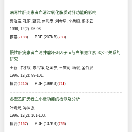
病毒性肝炎患者血清过氧化脂质对肝功能的影响
曹治宸
孔丽
甄真
赵彩彦
刘金星
李兵顺
杨冬云
,
,
,
,
,
,
1996, 12(2): 96-98.
摘要
PDF (207KB)
(
2188
)
(
783
)
慢性肝病患者血清肿瘤坏死因子-α与白细胞介素-8水平关系的
研究
王新
许才绂
陈岳祥
赵国宁
王庆莉
杨琨
金伯泉
,
,
,
,
,
,
1996, 12(2): 99-101.
摘要
PDF (199KB)
(
2210
)
(
711
)
各型乙肝患者血小板功能的检测及分析
叶晓光
冯国强
,
1996, 12(2): 101-103.
摘要
PDF (137KB)
(
2167
)
(
755
)