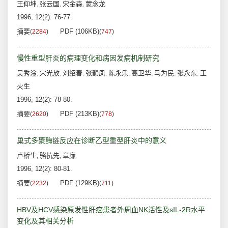
王仰坤
张云国
宋金森
蒙念龙
,
,
,
1996, 12(2): 76-77.
摘要
PDF (106KB)
(
2284
)
(
747
)
慢性重型肝炎的病理变化和病因发病机制研究
吴秀淦
宋光放
刘绍春
张韻凤
陈永乐
高卫华
马为民
张永东
王
,
,
,
,
,
,
,
,
火生
1996, 12(2): 78-80.
摘要
PDF (213KB)
(
2620
)
(
778
)
巢式多聚酶链反应在诊断乙型重型肝炎中的意义
卢桥生
骆抗先
章廉
,
,
1996, 12(2): 80-81.
摘要
PDF (129KB)
(
2232
)
(
711
)
HBV及HCV感染原发性肝癌患者外周血NK活性及sIL-2R水平
变化及其相关分析