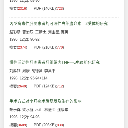
1996, 12(2): 89-90.
摘要
PDF (140KB)
(
2316
)
(
723
)
丙型病毒性肝炎患者的可溶性白细胞介素—2受体的研究
赵彩彦
曹治辰
王麟士
刘金星
庞英
,
,
,
,
1996, 12(2): 90-92.
摘要
PDF (210KB)
(
2374
)
(
770
)
慢性活动性肝炎患者肝组织内TNF—α免疫组化研究
刘厚钰
周康
胡德昌
李昌平
,
,
,
1996, 12(2): 93-94+114.
摘要
PDF (124KB)
(
2649
)
(
712
)
手术方式对小肝癌术后复发及生存的影响
黎乐群
梁水庭
巫山
林进令
沈康年
,
,
,
,
1996, 12(2): 94-96.
摘要
PDF (206KB)
(
3609
)
(
838
)