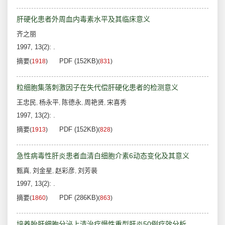
肝硬化患者外周血内毒素水平及其临床意义
齐之丽
1997, 13(2): .
摘要
PDF (152KB)
(
1918
)
(
831
)
粒细胞集落刺激因子在失代偿肝硬化患者的检测意义
王忠民
杨永平
陈德永
周艳贤
宋喜秀
,
,
,
,
1997, 13(2): .
摘要
PDF (152KB)
(
1913
)
(
828
)
急性病毒性肝炎患者血清白细胞介素6动态变化及其意义
甄真
刘金星
赵彩彦
刘芳裴
,
,
,
1997, 13(2): .
摘要
PDF (286KB)
(
1860
)
(
863
)
培养胎肝细胞分泌上清治疗慢性重型肝炎50例疗效分析