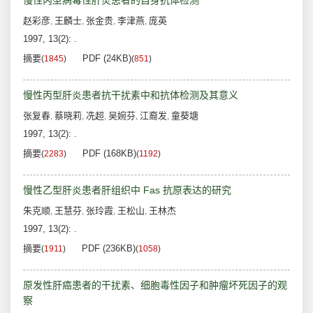
慢性丙型病毒性肝炎患者的自身抗体检测
赵彩彦
王麟士
张金贵
李津燕
庞英
,
,
,
,
1997, 13(2): .
摘要
PDF (24KB)
(
1845
)
(
851
)
慢性丙型肝炎患者抗干扰素中和抗体检测及其意义
张复春
蔡晓莉
冼超
吴婉芬
江裔发
童葵塘
,
,
,
,
,
1997, 13(2): .
摘要
PDF (168KB)
(
2283
)
(
1192
)
慢性乙型肝炎患者肝组织中 Fas 抗原表达的研究
朱克顺
王慧芬
张玲霞
王松山
王林杰
,
,
,
,
1997, 13(2): .
摘要
PDF (236KB)
(
1911
)
(
1058
)
原发性肝癌患者的干扰素、细胞毒性因子和肿瘤坏死因子的观
察