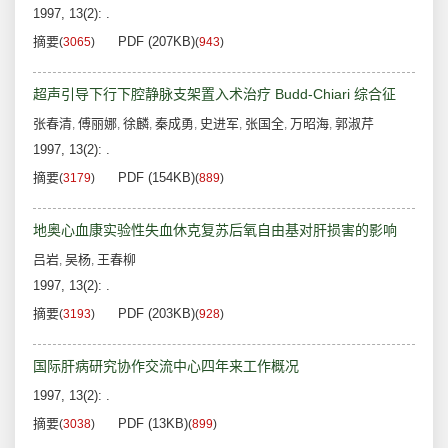
1997, 13(2): .
摘要
PDF (207KB)
(
3065
)
(
943
)
超声引导下行下腔静脉支架置入术治疗 Budd-Chiari 综合征
张春清
傅丽娜
徐麟
秦成勇
史进军
张国全
万昭海
郭淑芹
,
,
,
,
,
,
,
1997, 13(2): .
摘要
PDF (154KB)
(
3179
)
(
889
)
地奥心血康实验性失血休克复苏后氧自由基对肝损害的影响
吕岩
吴杨
王春柳
,
,
1997, 13(2): .
摘要
PDF (203KB)
(
3193
)
(
928
)
国际肝病研究协作交流中心四年来工作概况
1997, 13(2): .
摘要
PDF (13KB)
(
3038
)
(
899
)