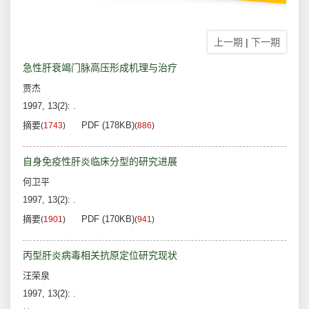
上一期
|
下一期
急性肝衰竭门脉高压形成机理与治疗
贾杰
1997, 13(2): .
摘要
PDF (178KB)
(
1743
)
(
886
)
自身免疫性肝炎临床分型的研究进展
何卫平
1997, 13(2): .
摘要
PDF (170KB)
(
1901
)
(
941
)
丙型肝炎病毒相关抗原定位研究现状
汪荣泉
1997, 13(2): .