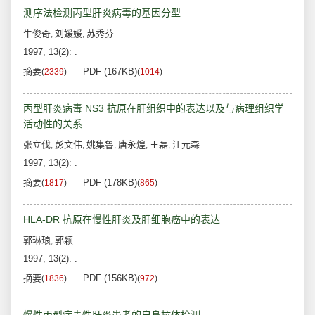
测序法检测丙型肝炎病毒的基因分型
牛俊奇
刘媛媛
苏秀芬
,
,
1997, 13(2): .
摘要
PDF (167KB)
(
2339
)
(
1014
)
丙型肝炎病毒 NS3 抗原在肝组织中的表达以及与病理组织学
活动性的关系
张立伐
彭文伟
姚集鲁
唐永煌
王磊
江元森
,
,
,
,
,
1997, 13(2): .
摘要
PDF (178KB)
(
1817
)
(
865
)
HLA-DR 抗原在慢性肝炎及肝细胞癌中的表达
郭琳琅
郭颖
,
1997, 13(2): .
摘要
PDF (156KB)
(
1836
)
(
972
)