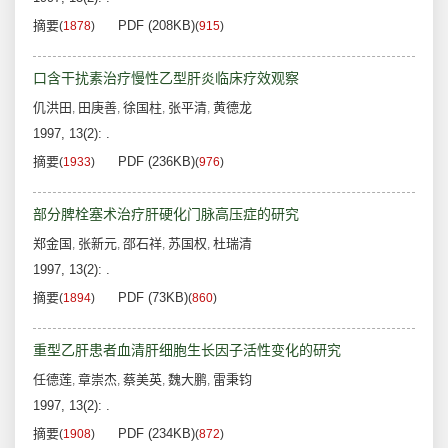
摘要
PDF (208KB)
(
1878
)
(
915
)
口含干扰素治疗慢性乙型肝炎临床疗效观察
仉洪田
田庚善
徐国柱
张平清
黄德龙
,
,
,
,
1997, 13(2): .
摘要
PDF (236KB)
(
1933
)
(
976
)
部分脾栓塞术治疗肝硬化门脉高压症的研究
郑金国
张新元
邵石祥
苏国权
杜瑞清
,
,
,
,
1997, 13(2): .
摘要
PDF (73KB)
(
1894
)
(
860
)
重型乙肝患者血清肝细胞生长因子活性变化的研究
任德莲
章崇杰
蔡美英
魏大鹏
雷秉钧
,
,
,
,
1997, 13(2): .
摘要
PDF (234KB)
(
1908
)
(
872
)