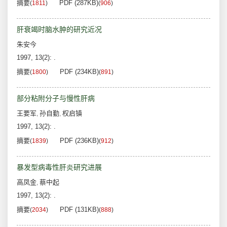
摘要
PDF (287KB)
(
1811
)
(
906
)
肝衰竭时脑水肿的研究近况
朱安今
1997, 13(2): .
摘要
PDF (234KB)
(
1800
)
(
891
)
部分粘附分子与慢性肝病
王要军
孙自勤
权启镇
,
,
1997, 13(2): .
摘要
PDF (236KB)
(
1839
)
(
912
)
暴发型病毒性肝炎研究进展
高凤金
蔡中起
,
1997, 13(2): .
摘要
PDF (131KB)
(
2034
)
(
888
)