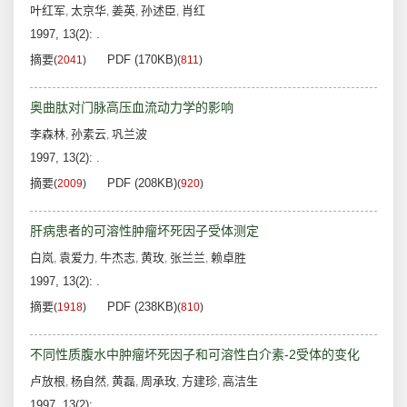
叶红军
太京华
姜英
孙述臣
肖红
,
,
,
,
1997, 13(2): .
摘要
PDF (170KB)
(
2041
)
(
811
)
奥曲肽对门脉高压血流动力学的影响
李森林
孙素云
巩兰波
,
,
1997, 13(2): .
摘要
PDF (208KB)
(
2009
)
(
920
)
肝病患者的可溶性肿瘤坏死因子受体测定
白岚
袁爱力
牛杰志
黄玫
张兰兰
赖卓胜
,
,
,
,
,
1997, 13(2): .
摘要
PDF (238KB)
(
1918
)
(
810
)
不同性质腹水中肿瘤坏死因子和可溶性白介素-2受体的变化
卢放根
杨自然
黄磊
周承玫
方建珍
高洁生
,
,
,
,
,
1997, 13(2): .