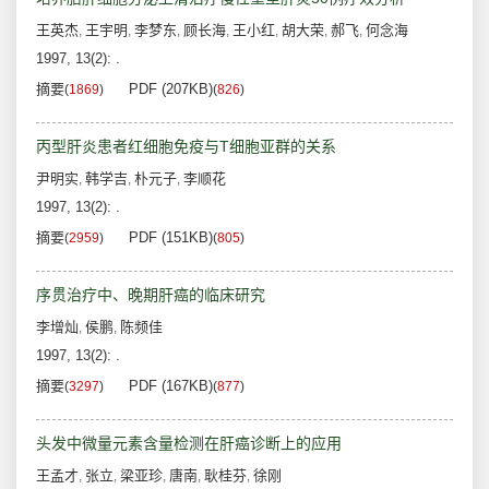
王英杰
王宇明
李梦东
顾长海
王小红
胡大荣
郝飞
何念海
,
,
,
,
,
,
,
1997, 13(2): .
摘要
PDF (207KB)
(
1869
)
(
826
)
丙型肝炎患者红细胞免疫与T细胞亚群的关系
尹明实
韩学吉
朴元子
李顺花
,
,
,
1997, 13(2): .
摘要
PDF (151KB)
(
2959
)
(
805
)
序贯治疗中、晚期肝癌的临床研究
李增灿
侯鹏
陈频佳
,
,
1997, 13(2): .
摘要
PDF (167KB)
(
3297
)
(
877
)
头发中微量元素含量检测在肝癌诊断上的应用
王孟才
张立
梁亚珍
唐南
耿桂芬
徐刚
,
,
,
,
,