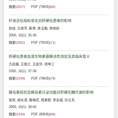
摘要
PDF (79KB)
(
2627
)
(
60
)
纤溶活化指标变化对肝硬化患者的影响
尚佳
王修齐
靳秀
李玉魁
李修岭
,
,
,
,
2000, 16(1): 35-36.
摘要
PDF (75KB)
(
2562
)
(
71
)
肝硬化患者血清生物素基酶活性测定及其临床意义
方启晨
王佩兰
王如华
项坤三
,
,
,
2000, 16(1): 37-38.
摘要
PDF (78KB)
(
2549
)
(
79
)
胰岛素抵抗及胰岛素分泌功能对肝硬化糖代谢的影响
张玫
胡水清
鲁梅花
周美智
李永威
孙立东
,
,
,
,
,
2000, 16(1): 39-40.
摘要
PDF (80KB)
(
3194
)
(
58
)