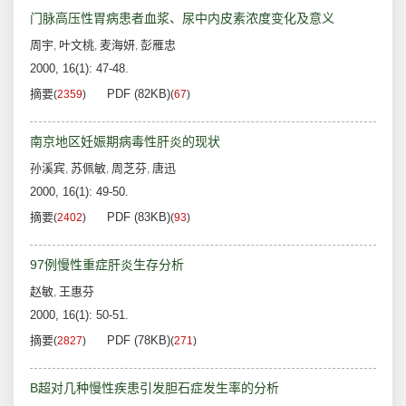
门脉高压性胃病患者血浆、尿中内皮素浓度变化及意义
周宇
叶文桃
麦海妍
彭雁忠
,
,
,
2000, 16(1): 47-48.
摘要
PDF (82KB)
(
2359
)
(
67
)
南京地区妊娠期病毒性肝炎的现状
孙溪宾
苏佩敏
周芝芬
唐迅
,
,
,
2000, 16(1): 49-50.
摘要
PDF (83KB)
(
2402
)
(
93
)
97例慢性重症肝炎生存分析
赵敏
王惠芬
,
2000, 16(1): 50-51.
摘要
PDF (78KB)
(
2827
)
(
271
)
B超对几种慢性疾患引发胆石症发生率的分析