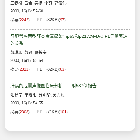
王春柳
吕岩
吴扬
李芬
薛俊伟
,
,
,
,
2000, 16(1): 52-60.
摘要
PDF (82KB)
(
2242
)
(
97
)
肝胆管癌丙型肝炎病毒感染与p53和p21WAFD/CIP1异常表达
的关系
郭琳琅
郭颖
曹长安
,
,
2000, 16(1): 53-54.
摘要
PDF (82KB)
(
2322
)
(
63
)
肝病的胆囊声像图临床分析——附537例报告
江建宁
单晓阳
苏明华
黄力毅
,
,
,
2000, 16(1): 54-55.
摘要
PDF (71KB)
(
2308
)
(
101
)