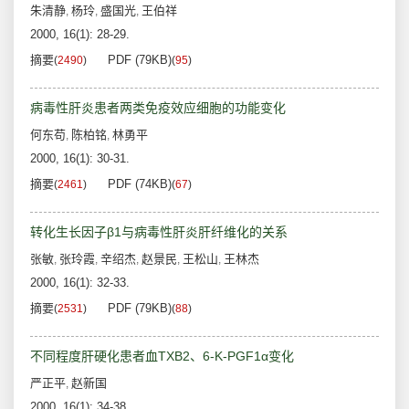
朱清静
杨玲
盛国光
王伯祥
,
,
,
2000, 16(1): 28-29.
摘要
PDF (79KB)
(
2490
)
(
95
)
病毒性肝炎患者两类免疫效应细胞的功能变化
何东苟
陈柏铭
林勇平
,
,
2000, 16(1): 30-31.
摘要
PDF (74KB)
(
2461
)
(
67
)
转化生长因子β1与病毒性肝炎肝纤维化的关系
张敏
张玲霞
辛绍杰
赵景民
王松山
王林杰
,
,
,
,
,
2000, 16(1): 32-33.
摘要
PDF (79KB)
(
2531
)
(
88
)
不同程度肝硬化患者血TXB2、6-K-PGF1α变化
严正平
赵新国
,
2000, 16(1): 34-38.