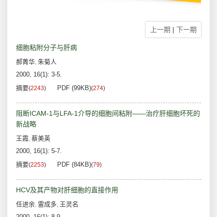
上一期
|
下一期
细胞粘附分子与肝病
郝菁华
朱菊人
,
2000, 16(1): 3-5.
摘要
PDF (99KB)
(
2243
)
(
274
)
阻断ICAM-1与LFA-1介导的细胞间粘附——治疗肝细胞坏死的
新战略
王霞
蔡美英
,
2000, 16(1): 5-7.
摘要
PDF (84KB)
(
2253
)
(
79
)
HCV及其产物对肝细胞的直接作用
任进余
雷成多
王灵名
,
,
2000, 16(1): 8-9.