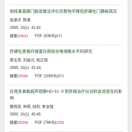
用核素直肠门脉显像法评价尼群地平降低肝硬化门静脉高压
张源才
陈勇
,
2000, 16(1): 41-42.
摘要
PDF (83KB)
(
2401
)
(
67
)
肝硬化患者纤维蛋白原结合唾液酸水平的研究
周玉贵
刘昌元
祝正观
,
,
2000, 16(1): 42-44.
摘要
PDF (105KB)
(
2436
)
(
97
)
应用多普勒超声观察HD-91-Ⅱ型肝病治疗仪对肝血流变化的影
响
赛西亚
申燕
段利
李治强
,
,
,
2000, 16(1): 45-46.
摘要
PDF (78KB)
(
2504
)
(
105
)