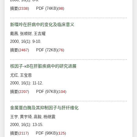
摘要
PDF (74KB)
(
2338
)
(
98
)
新喋呤在肝病中的变化及临床意义
戴茜
张顺财
王吉耀
,
,
2000, 16(1): 9-10.
摘要
PDF (72KB)
(
2467
)
(
76
)
核因子-κB在肝脏疾病中的研究进展
尤红
王宝恩
,
2000, 16(1): 11-12.
摘要
PDF (97KB)
(
2207
)
(
104
)
金属蛋白酶及其抑制因子与肝纤维化
王宇
黄宇琦
高毅
杨继震
,
,
,
2000, 16(1): 13-15.
摘要
PDF (98KB)
(
2117
)
(
125
)