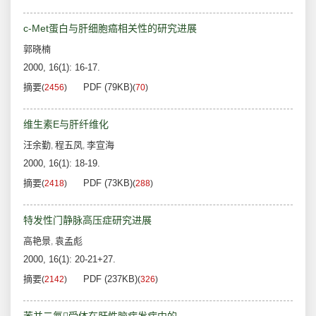
c-Met蛋白与肝细胞癌相关性的研究进展
郭晓楠
2000, 16(1): 16-17.
摘要
PDF (79KB)
(
2456
)
(
70
)
维生素E与肝纤维化
汪余勤
程五凤
李宣海
,
,
2000, 16(1): 18-19.
摘要
PDF (73KB)
(
2418
)
(
288
)
特发性门静脉高压症研究进展
高艳景
袁孟彪
,
2000, 16(1): 20-21+27.
摘要
PDF (237KB)
(
2142
)
(
326
)