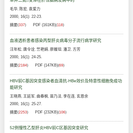
苯并二氮受体在肝性脑病发病中的
毛华
陈宏
袁爱力
,
,
2000, 16(1): 22-23.
摘要
PDF (161KB)
(
337
)
(
118
)
血液透析患者感染丙型肝炎病毒分子流行病学研究
汪年松
唐令诠
竺艳娟
廖履坦
潘卫
方芳
,
,
,
,
,
2000, 16(1): 24-25.
摘要
PDF (147KB)
(
2184
)
(
69
)
HBV前C基因突变感染者血清抗-HBe效价及特意性细胞免疫功
能研究
王晓燕
王延军
曲春枫
苗乃法
李在连
玄恩余
,
,
,
,
,
2000, 16(1): 25-27.
摘要
PDF (232KB)
(
2253
)
(
106
)
52例慢性乙型肝炎HBV前C区基因突变研究