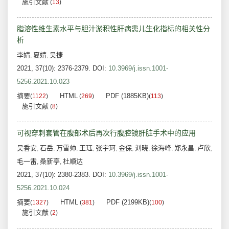
施引文献
(
13
)
脂溶性维生素水平与胆汁淤积性肝病患儿生化指标的相关性分
析
李婧
夏婧
吴捷
,
,
2021, 37(10): 2376-2379.
DOI:
10.3969/j.issn.1001-
5256.2021.10.023
摘要
HTML
PDF (1885KB)
(
1122
)
(
269
)
(
113
)
施引文献
(
8
)
可视穿刺套管在腹部术后再次行腹腔镜肝脏手术中的应用
吴香安
石岳
万雪帅
王珏
张宇珂
金保
刘晓
徐海峰
郑永昌
卢欣
,
,
,
,
,
,
,
,
,
,
毛一雷
桑新亭
杜顺达
,
,
2021, 37(10): 2380-2383.
DOI:
10.3969/j.issn.1001-
5256.2021.10.024
摘要
HTML
PDF (2199KB)
(
1327
)
(
381
)
(
100
)
施引文献
(
2
)