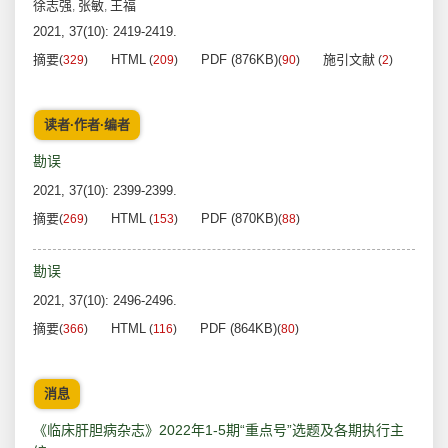
徐志强
张敏
王福
,
,
2021, 37(10): 2419-2419.
摘要
HTML
PDF (876KB)
施引文献
(
329
)
(
209
)
(
90
)
(
2
)
读者·作者·编者
勘误
2021, 37(10): 2399-2399.
摘要
HTML
PDF (870KB)
(
269
)
(
153
)
(
88
)
勘误
2021, 37(10): 2496-2496.
摘要
HTML
PDF (864KB)
(
366
)
(
116
)
(
80
)
消息
《临床肝胆病杂志》2022年1-5期“重点号”选题及各期执行主