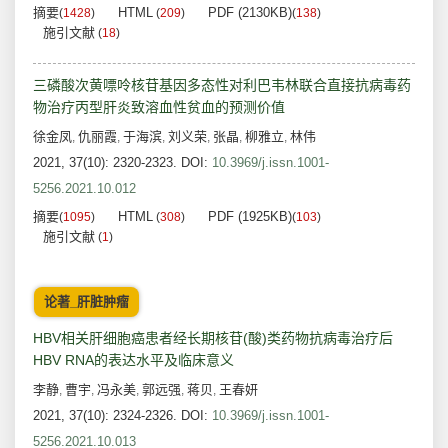
摘要
HTML
PDF (2130KB)
(
1428
)
(
209
)
(
138
)
施引文献
(
18
)
三磷酸次黄嘌呤核苷基因多态性对利巴韦林联合直接抗病毒药
物治疗丙型肝炎致溶血性贫血的预测价值
徐金凤
仇丽霞
于海滨
刘义荣
张晶
柳雅立
林伟
,
,
,
,
,
,
2021, 37(10): 2320-2323.
DOI:
10.3969/j.issn.1001-
5256.2021.10.012
摘要
HTML
PDF (1925KB)
(
1095
)
(
308
)
(
103
)
施引文献
(
1
)
论著_肝脏肿瘤
HBV相关肝细胞癌患者经长期核苷(酸)类药物抗病毒治疗后
HBV RNA的表达水平及临床意义
李静
曹宇
冯永美
郭远强
蒋贝
王春妍
,
,
,
,
,
2021, 37(10): 2324-2326.
DOI:
10.3969/j.issn.1001-
5256.2021.10.013