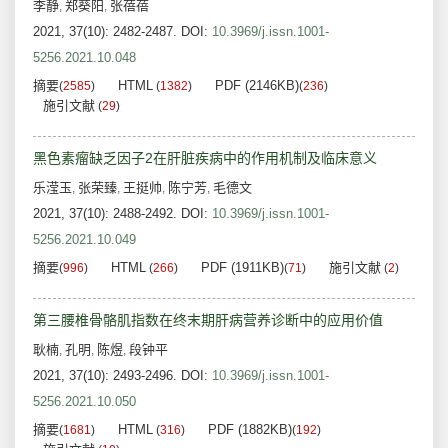
李静
郑葵阳
张蓓蓓
,
,
2021, 37(10): 2482-2487.
DOI:
10.3969/j.issn.1001-
5256.2021.10.048
摘要
HTML
PDF (2146KB)
(
2585
)
(
1382
)
(
236
)
施引文献
(
29
)
黑色素瘤缺乏因子2在肝脏疾病中的作用机制及临床意义
乐滢玉
张荣臻
王挺帅
陈宁芳
毛德文
,
,
,
,
2021, 37(10): 2488-2492.
DOI:
10.3969/j.issn.1001-
5256.2021.10.049
摘要
HTML
PDF (1911KB)
施引文献
(
996
)
(
266
)
(
71
)
(
2
)
第三腰椎骨骼肌指数在终末期肝病营养诊断中的应用价值
耿楠
孔明
陈煜
段钟平
,
,
,
2021, 37(10): 2493-2496.
DOI:
10.3969/j.issn.1001-
5256.2021.10.050
摘要
HTML
PDF (1882KB)
(
1681
)
(
316
)
(
192
)