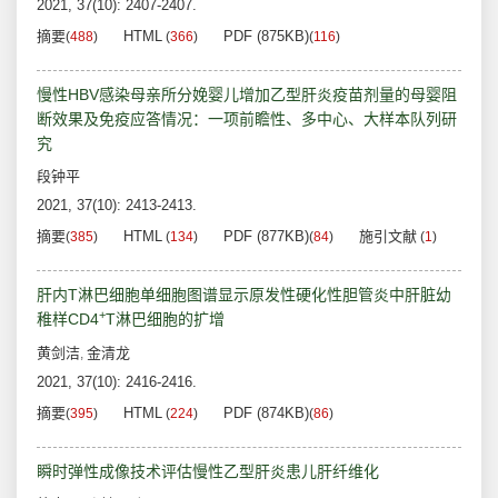
2021, 37(10): 2407-2407.
摘要
HTML
PDF (875KB)
(
488
)
(
366
)
(
116
)
慢性HBV感染母亲所分娩婴儿增加乙型肝炎疫苗剂量的母婴阻
断效果及免疫应答情况：一项前瞻性、多中心、大样本队列研
究
段钟平
2021, 37(10): 2413-2413.
摘要
HTML
PDF (877KB)
施引文献
(
385
)
(
134
)
(
84
)
(
1
)
肝内T淋巴细胞单细胞图谱显示原发性硬化性胆管炎中肝脏幼
+
稚样CD4
T淋巴细胞的扩增
黄剑洁
金清龙
,
2021, 37(10): 2416-2416.
摘要
HTML
PDF (874KB)
(
395
)
(
224
)
(
86
)
瞬时弹性成像技术评估慢性乙型肝炎患儿肝纤维化