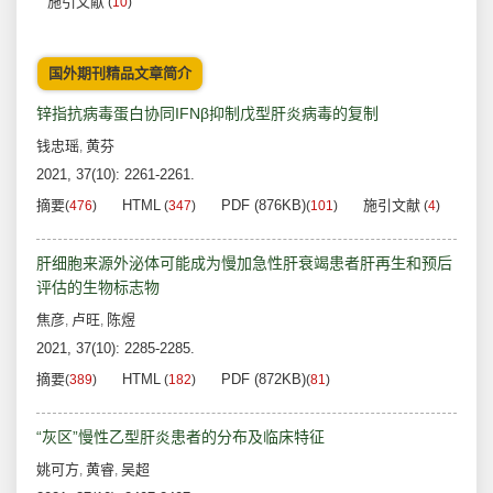
施引文献
(
10
)
国外期刊精品文章简介
锌指抗病毒蛋白协同IFNβ抑制戊型肝炎病毒的复制
钱忠瑶
黄芬
,
2021, 37(10): 2261-2261.
摘要
HTML
PDF (876KB)
施引文献
(
476
)
(
347
)
(
101
)
(
4
)
肝细胞来源外泌体可能成为慢加急性肝衰竭患者肝再生和预后
评估的生物标志物
焦彦
卢旺
陈煜
,
,
2021, 37(10): 2285-2285.
摘要
HTML
PDF (872KB)
(
389
)
(
182
)
(
81
)
“灰区”慢性乙型肝炎患者的分布及临床特征
姚可方
黄睿
吴超
,
,