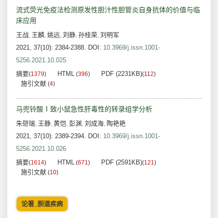
流式荧光免疫法检测原发性胆汁性胆管炎自身抗体的价值与临
床应用
王战
王麟
姚远
刘静
孙桂荣
刘明军
,
,
,
,
,
2021, 37(10): 2384-2388.
DOI:
10.3969/j.issn.1001-
5256.2021.10.025
摘要
HTML
PDF (2231KB)
(
1379
)
(
396
)
(
112
)
施引文献
(
4
)
马兜铃酸Ⅰ致小鼠急性肝毒性的转录组学分析
朱哿瑞
王静
黄恺
彭渊
刘成海
陶艳艳
,
,
,
,
,
2021, 37(10): 2389-2394.
DOI:
10.3969/j.issn.1001-
5256.2021.10.026
摘要
HTML
PDF (2591KB)
(
1614
)
(
671
)
(
121
)
施引文献
(
10
)
论著_胆道疾病