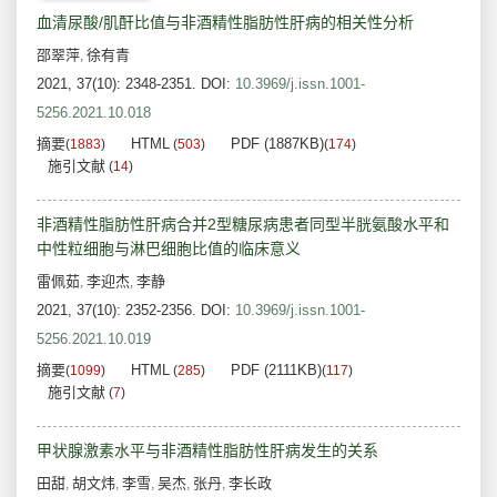
血清尿酸/肌酐比值与非酒精性脂肪性肝病的相关性分析
邵翠萍
徐有青
,
2021, 37(10): 2348-2351.
DOI:
10.3969/j.issn.1001-
5256.2021.10.018
摘要
HTML
PDF (1887KB)
(
1883
)
(
503
)
(
174
)
施引文献
(
14
)
非酒精性脂肪性肝病合并2型糖尿病患者同型半胱氨酸水平和
中性粒细胞与淋巴细胞比值的临床意义
雷佩茹
李迎杰
李静
,
,
2021, 37(10): 2352-2356.
DOI:
10.3969/j.issn.1001-
5256.2021.10.019
摘要
HTML
PDF (2111KB)
(
1099
)
(
285
)
(
117
)
施引文献
(
7
)
甲状腺激素水平与非酒精性脂肪性肝病发生的关系
田甜
胡文炜
李雪
吴杰
张丹
李长政
,
,
,
,
,