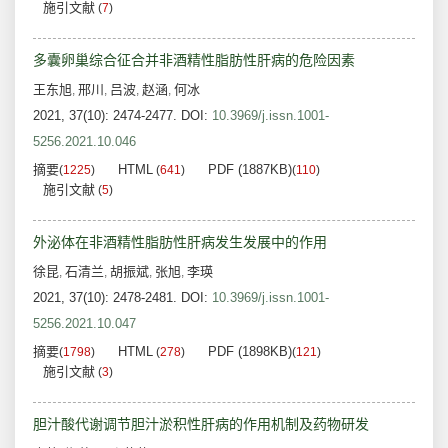
施引文献
(
7
)
多囊卵巢综合征合并非酒精性脂肪性肝病的危险因素
王东旭
邢川
吕波
赵涵
何冰
,
,
,
,
2021, 37(10): 2474-2477.
DOI:
10.3969/j.issn.1001-
5256.2021.10.046
摘要
HTML
PDF (1887KB)
(
1225
)
(
641
)
(
110
)
施引文献
(
5
)
外泌体在非酒精性脂肪性肝病发生发展中的作用
徐昆
石清兰
胡振斌
张旭
李瑛
,
,
,
,
2021, 37(10): 2478-2481.
DOI:
10.3969/j.issn.1001-
5256.2021.10.047
摘要
HTML
PDF (1898KB)
(
1798
)
(
278
)
(
121
)
施引文献
(
3
)
胆汁酸代谢调节胆汁淤积性肝病的作用机制及药物研发