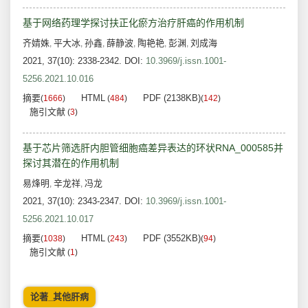
基于网络药理学探讨扶正化瘀方治疗肝癌的作用机制
齐婧姝
平大冰
孙鑫
薛静波
陶艳艳
彭渊
刘成海
,
,
,
,
,
,
2021, 37(10): 2338-2342.
DOI:
10.3969/j.issn.1001-
5256.2021.10.016
摘要
HTML
PDF (2138KB)
(
1666
)
(
484
)
(
142
)
施引文献
(
3
)
基于芯片筛选肝内胆管细胞癌差异表达的环状RNA_000585并
探讨其潜在的作用机制
易烽明
辛龙祥
冯龙
,
,
2021, 37(10): 2343-2347.
DOI:
10.3969/j.issn.1001-
5256.2021.10.017
摘要
HTML
PDF (3552KB)
(
1038
)
(
243
)
(
94
)
施引文献
(
1
)
论著_其他肝病