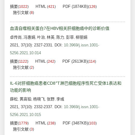
摘要
HTML
PDF (1874KB)
(
1022
)
(
421
)
(
126
)
施引文献
(
8
)
血清自噬相关蛋白7在HBV相关肝细胞癌中的诊断价值
卓传尚
冯惠娟
叶治
林英
陈力
彭菲
柳丽娟
,
,
,
,
,
,
2021, 37(10): 2327-2331.
DOI:
10.3969/j.issn.1001-
5256.2021.10.014
摘要
HTML
PDF (2613KB)
(
1122
)
(
242
)
(
114
)
施引文献
(
2
)
+
IL-6对肝细胞癌患者CD8
T淋巴细胞程序性死亡受体1表达和
功能的影响
薛松
黄高铂
杨晓飞
张野
李彧
,
,
,
,
2021, 37(10): 2332-2337.
DOI:
10.3969/j.issn.1001-
5256.2021.10.015
摘要
HTML
PDF (3487KB)
(
1779
)
(
238
)
(
103
)
施引文献
(
3
)