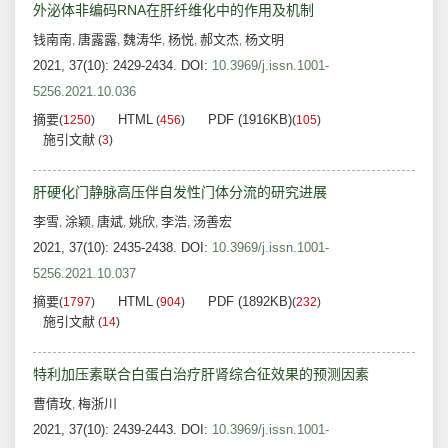
外泌体非编码RNA在肝纤维化中的作用及机制
钱南南
唐露露
魏涛华
杨悦
郝文杰
杨文明
,
,
,
,
,
2021, 37(10): 2429-2434.
DOI:
10.3969/j.issn.1001-
5256.2021.10.036
摘要
HTML
PDF (1916KB)
(
1250
)
(
456
)
(
105
)
施引文献
(
3
)
肝硬化门静脉高压伴自发性门体分流的研究进展
李雪
涂颖
唐斌
姚欣
李浩
汤善宏
,
,
,
,
,
2021, 37(10): 2435-2438.
DOI:
10.3969/j.issn.1001-
5256.2021.10.037
摘要
HTML
PDF (1892KB)
(
1797
)
(
904
)
(
232
)
施引文献
(
14
)
特利加压素联合白蛋白治疗肝肾综合征效果的预测因素
曹倩玫
梅浙川
,
2021, 37(10): 2439-2443.
DOI:
10.3969/j.issn.1001-