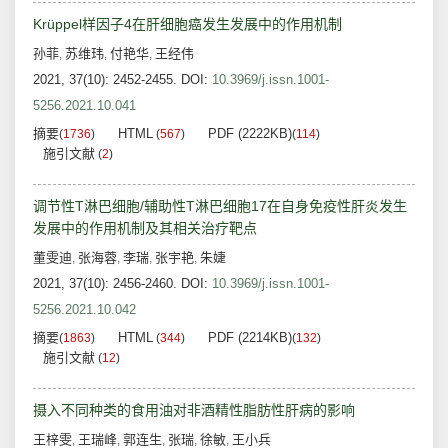
Krüppel样因子4在肝细胞癌发生发展中的作用机制
孙菲
苏维玮
付艳华
王经伟
,
,
,
2021, 37(10): 2452-2455.
DOI:
10.3969/j.issn.1001-
5256.2021.10.041
摘要
HTML
PDF (2222KB)
(
1736
)
(
567
)
(
114
)
施引文献
(
2
)
调节性T淋巴细胞/辅助性T淋巴细胞17在自身免疫性肝炎发生
发展中的作用机制及其相关治疗靶点
董雯迪
张海蓉
李瑞
张宇艳
朱婕
,
,
,
,
2021, 37(10): 2456-2460.
DOI:
10.3969/j.issn.1001-
5256.2021.10.042
摘要
HTML
PDF (2214KB)
(
1863
)
(
344
)
(
132
)
施引文献
(
12
)
摄入不同种类的食用油对非酒精性脂肪性肝病的影响
王梓雯
王瑞峰
郭连生
张瑞
徐敏
王小兵
,
,
,
,
,