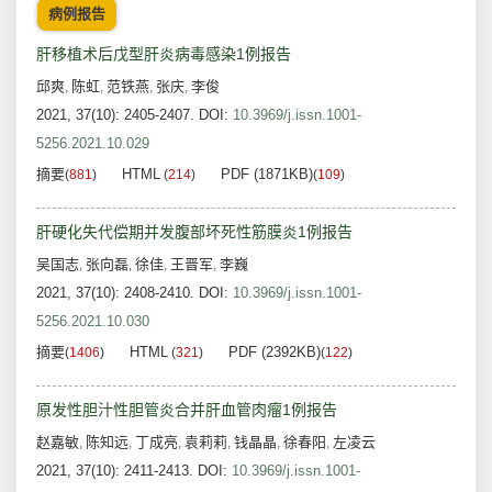
病例报告
肝移植术后戊型肝炎病毒感染1例报告
邱爽
陈虹
范铁燕
张庆
李俊
,
,
,
,
2021, 37(10): 2405-2407.
DOI:
10.3969/j.issn.1001-
5256.2021.10.029
摘要
HTML
PDF (1871KB)
(
881
)
(
214
)
(
109
)
肝硬化失代偿期并发腹部坏死性筋膜炎1例报告
吴国志
张向磊
徐佳
王晋军
李巍
,
,
,
,
2021, 37(10): 2408-2410.
DOI:
10.3969/j.issn.1001-
5256.2021.10.030
摘要
HTML
PDF (2392KB)
(
1406
)
(
321
)
(
122
)
原发性胆汁性胆管炎合并肝血管肉瘤1例报告
赵嘉敏
陈知远
丁成亮
袁莉莉
钱晶晶
徐春阳
左凌云
,
,
,
,
,
,
2021, 37(10): 2411-2413.
DOI:
10.3969/j.issn.1001-