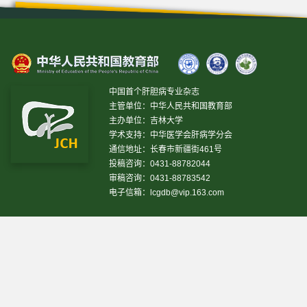
中国首个肝胆病专业杂志
主管单位：中华人民共和国教育部
主办单位：吉林大学
学术支持：中华医学会肝病学分会
通信地址：长春市新疆街461号
投稿咨询：0431-88782044
审稿咨询：0431-88783542
电子信箱：
lcgdb@vip.163.com
昨日IP[
13469
]
昨日PV[
37243
]
今日IP[
19941
]
今日
PV[
38789
]
当前在线[
3694
]
网站设计 © 2020 《临床肝胆病杂志》编辑部
吉ICP备10000617号-1
技
术支持:
仁和软件