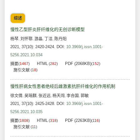
综述
慢性乙型肝炎肝纤维化的无创诊断模型
杨琴
刘怀鄂
游晶
丁洁
陈丹阳
,
,
,
,
2021, 37(10): 2420-2424.
DOI:
10.3969/j.issn.1001-
5256.2021.10.034
摘要
HTML
PDF (2068KB)
(
1467
)
(
282
)
(
152
)
施引文献
(
18
)
慢性肝病女性患者绝经后雌激素抗肝纤维化的作用机制
徐文倩
吴瑶麒
张近远
杨天闯
李合国
郭敏
,
,
,
,
,
2021, 37(10): 2425-2428.
DOI:
10.3969/j.issn.1001-
5256.2021.10.035
摘要
HTML
PDF (2263KB)
(
1808
)
(
318
)
(
116
)
施引文献
(
11
)