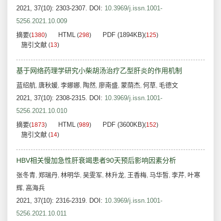
2021, 37(10): 2303-2307.
DOI:
10.3969/j.issn.1001-
5256.2021.10.009
摘要
HTML
PDF (1894KB)
(
1380
)
(
298
)
(
125
)
施引文献
(
13
)
基于网络药理学研究小柴胡汤治疗乙型肝炎的作用机制
蓝绍航
唐秋媛
李娜娜
陶然
廖南盛
蒙荫杰
何草
毛德文
,
,
,
,
,
,
,
2021, 37(10): 2308-2315.
DOI:
10.3969/j.issn.1001-
5256.2021.10.010
摘要
HTML
PDF (3600KB)
(
1873
)
(
989
)
(
152
)
施引文献
(
14
)
HBV相关慢加急性肝衰竭患者90天预后影响因素分析
张冬青
郑瑞丹
林明华
吴雯军
林升龙
王香梅
马华皙
李芹
叶寒
,
,
,
,
,
,
,
,
辉
高海兵
,
2021, 37(10): 2316-2319.
DOI:
10.3969/j.issn.1001-
5256.2021.10.011