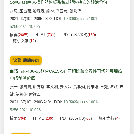
SpyGlass单人操作胆道镜系统对胆道疾病的诊治价值
赵思
巫雪茹
殷霖霖
缪林
季国忠
张秀华
,
,
,
,
,
2021, 37(10): 2395-2399.
DOI:
10.3969/j.issn.1001-
5256.2021.10.027
摘要
HTML
PDF (2327KB)
(
2665
)
(
731
)
(
159
)
施引文献
(
12
)
论著_胰腺疾病
血清miR-486-5p联合CA19-9在可切除和交界性可切除胰腺癌
中的预测价值
张一
张巍巍
谢方瑜
李文利
姜大磊
贾孝娟
付来琳
王尧
陈斌
宋
,
,
,
,
,
,
,
,
,
敏
纪莉莎
解祥军
,
,
2021, 37(10): 2400-2404.
DOI:
10.3969/j.issn.1001-
5256.2021.10.028
摘要
HTML
PDF (2657KB)
施引文献
(
794
)
(
239
)
(
66
)
(
4
)