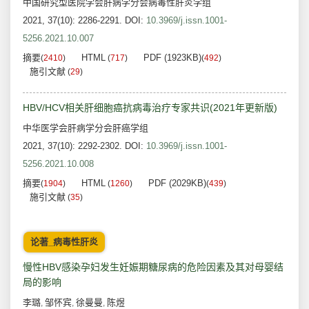
中国研究型医院学会肝病学分会病毒性肝炎学组
2021, 37(10): 2286-2291.
DOI:
10.3969/j.issn.1001-
5256.2021.10.007
摘要
HTML
PDF (1923KB)
(
2410
)
(
717
)
(
492
)
施引文献
(
29
)
HBV/HCV相关肝细胞癌抗病毒治疗专家共识(2021年更新版)
中华医学会肝病学分会肝癌学组
2021, 37(10): 2292-2302.
DOI:
10.3969/j.issn.1001-
5256.2021.10.008
摘要
HTML
PDF (2029KB)
(
1904
)
(
1260
)
(
439
)
施引文献
(
35
)
论著_病毒性肝炎
慢性HBV感染孕妇发生妊娠期糖尿病的危险因素及其对母婴结
局的影响
李璐
邹怀宾
徐曼曼
陈煜
,
,
,