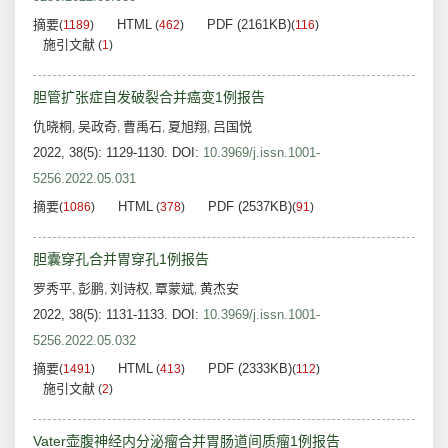
摘要
HTML
PDF (2161KB)
(
1189
)
(
462
)
(
116
)
施引文献
(
1
)
胆管扩张症自发破裂合并癌变1例报告
仇晓桐
吴政奇
曹禹石
夏旭翔
吕国悦
,
,
,
,
2022, 38(5): 1129-1130.
DOI:
10.3969/j.issn.1001-
5256.2022.05.031
摘要
HTML
PDF (2537KB)
(
1086
)
(
378
)
(
91
)
胆囊穿孔合并胃穿孔1例报告
罗秀平
彭鹏
刘诗权
覃蒙斌
黄杰安
,
,
,
,
2022, 38(5): 1131-1133.
DOI:
10.3969/j.issn.1001-
5256.2022.05.032
摘要
HTML
PDF (2333KB)
(
1491
)
(
413
)
(
112
)
施引文献
(
2
)
Vater壶腹神经内分泌瘤合并胃肠道间质瘤1例报告