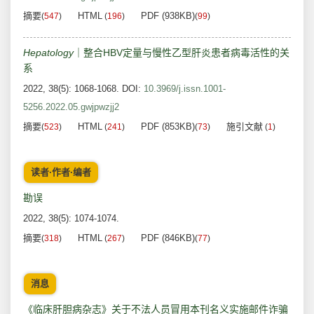
摘要
HTML
PDF (938KB)
(
547
)
(
196
)
(
99
)
Hepatology
｜整合HBV定量与慢性乙型肝炎患者病毒活性的关
系
2022, 38(5): 1068-1068.
DOI:
10.3969/j.issn.1001-
5256.2022.05.gwjpwzjj2
摘要
HTML
PDF (853KB)
施引文献
(
523
)
(
241
)
(
73
)
(
1
)
读者·作者·编者
勘误
2022, 38(5): 1074-1074.
摘要
HTML
PDF (846KB)
(
318
)
(
267
)
(
77
)
消息
《临床肝胆病杂志》关于不法人员冒用本刊名义实施邮件诈骗