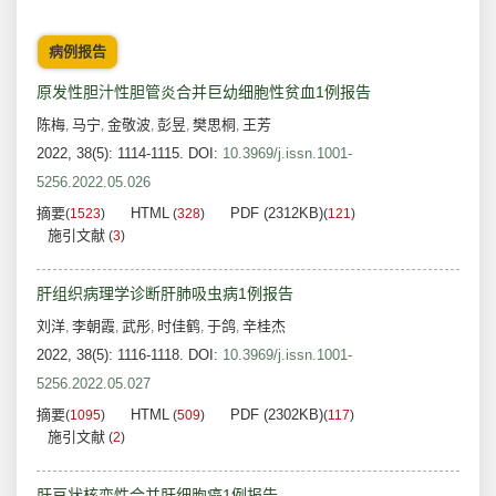
病例报告
原发性胆汁性胆管炎合并巨幼细胞性贫血1例报告
陈梅
马宁
金敬波
彭昱
樊思桐
王芳
,
,
,
,
,
2022, 38(5): 1114-1115.
DOI:
10.3969/j.issn.1001-
5256.2022.05.026
摘要
HTML
PDF (2312KB)
(
1523
)
(
328
)
(
121
)
施引文献
(
3
)
肝组织病理学诊断肝肺吸虫病1例报告
刘洋
李朝霞
武彤
时佳鹤
于鸽
辛桂杰
,
,
,
,
,
2022, 38(5): 1116-1118.
DOI:
10.3969/j.issn.1001-
5256.2022.05.027
摘要
HTML
PDF (2302KB)
(
1095
)
(
509
)
(
117
)
施引文献
(
2
)
肝豆状核变性合并肝细胞癌1例报告