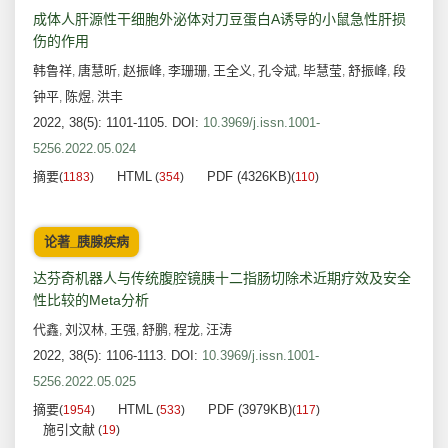
成体人肝源性干细胞外泌体对刀豆蛋白A诱导的小鼠急性肝损
伤的作用
韩鲁祥
唐慧昕
赵振峰
李珊珊
王全义
孔令斌
毕慧莹
舒振峰
段
,
,
,
,
,
,
,
,
钟平
陈煜
洪丰
,
,
2022, 38(5): 1101-1105.
DOI:
10.3969/j.issn.1001-
5256.2022.05.024
摘要
HTML
PDF (4326KB)
(
1183
)
(
354
)
(
110
)
论著_胰腺疾病
达芬奇机器人与传统腹腔镜胰十二指肠切除术近期疗效及安全
性比较的Meta分析
代鑫
刘汉林
王强
舒鹏
程龙
汪涛
,
,
,
,
,
2022, 38(5): 1106-1113.
DOI:
10.3969/j.issn.1001-
5256.2022.05.025
摘要
HTML
PDF (3979KB)
(
1954
)
(
533
)
(
117
)
施引文献
(
19
)