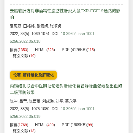
去脂软肝方对非酒精性脂肪性肝炎大鼠FXR-FGF19通路的影
响
夏恩蕊
田格格
张素妍
张顺贞
,
,
,
2022, 38(5): 1069-1074.
DOI:
10.3969/j.issn.1001-
5256.2022.05.018
摘要
HTML
PDF (4176KB)
(
1353
)
(
328
)
(
115
)
施引文献
(
10
)
论著_肝纤维化及肝硬化
内镜结扎联合中医辨证论治对肝硬化食管静脉曲张破裂出血的
二级预防效果
陈冲
吕莹
陈茜蕾
刘成海
刘平
慕永平
,
,
,
,
,
2022, 38(5): 1075-1080.
DOI:
10.3969/j.issn.1001-
5256.2022.05.019
摘要
HTML
PDF (1909KB)
(
1769
)
(
490
)
(
99
)
施引文献
(
18
)