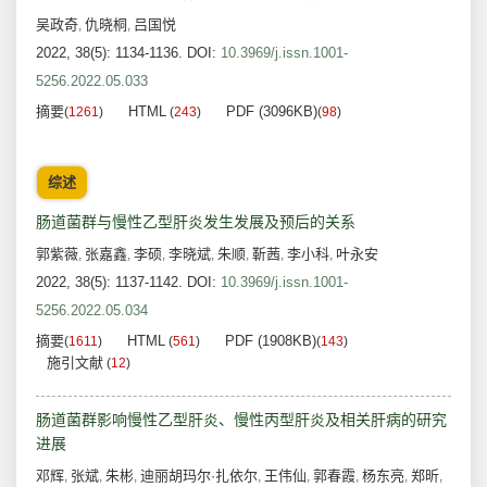
吴政奇
仇晓桐
吕国悦
,
,
2022, 38(5): 1134-1136.
DOI:
10.3969/j.issn.1001-
5256.2022.05.033
摘要
HTML
PDF (3096KB)
(
1261
)
(
243
)
(
98
)
综述
肠道菌群与慢性乙型肝炎发生发展及预后的关系
郭紫薇
张嘉鑫
李硕
李晓斌
朱顺
靳茜
李小科
叶永安
,
,
,
,
,
,
,
2022, 38(5): 1137-1142.
DOI:
10.3969/j.issn.1001-
5256.2022.05.034
摘要
HTML
PDF (1908KB)
(
1611
)
(
561
)
(
143
)
施引文献
(
12
)
肠道菌群影响慢性乙型肝炎、慢性丙型肝炎及相关肝病的研究
进展
邓辉
张斌
朱彬
迪丽胡玛尔·扎依尔
王伟仙
郭春霞
杨东亮
郑昕
,
,
,
,
,
,
,
,