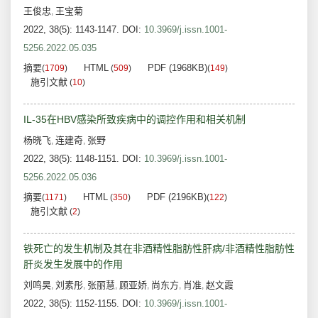
王俊忠
王宝菊
,
2022, 38(5): 1143-1147.
DOI:
10.3969/j.issn.1001-
5256.2022.05.035
摘要
HTML
PDF (1968KB)
(
1709
)
(
509
)
(
149
)
施引文献
(
10
)
IL-35在HBV感染所致疾病中的调控作用和相关机制
杨晓飞
连建奇
张野
,
,
2022, 38(5): 1148-1151.
DOI:
10.3969/j.issn.1001-
5256.2022.05.036
摘要
HTML
PDF (2196KB)
(
1171
)
(
350
)
(
122
)
施引文献
(
2
)
铁死亡的发生机制及其在非酒精性脂肪性肝病/非酒精性脂肪性
肝炎发生发展中的作用
刘鸣昊
刘素彤
张丽慧
顾亚娇
尚东方
肖准
赵文霞
,
,
,
,
,
,
2022, 38(5): 1152-1155.
DOI:
10.3969/j.issn.1001-