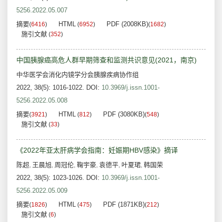
5256.2022.05.007
摘要
HTML
PDF (2008KB)
(
6416
)
(
6952
)
(
1682
)
施引文献
(
352
)
中国胰腺癌高危人群早期筛查和监测共识意见(2021，南京)
中华医学会消化内镜学分会胰腺疾病协作组
2022, 38(5): 1016-1022.
DOI:
10.3969/j.issn.1001-
5256.2022.05.008
摘要
HTML
PDF (3080KB)
(
3921
)
(
812
)
(
548
)
施引文献
(
33
)
《2022年亚太肝病学会指南：妊娠期HBV感染》摘译
陈超
王晨旭
周冠伦
鞠宇豪
袁德平
叶夏珺
韩国荣
,
,
,
,
,
,
2022, 38(5): 1023-1026.
DOI:
10.3969/j.issn.1001-
5256.2022.05.009
摘要
HTML
PDF (1871KB)
(
1826
)
(
475
)
(
212
)
施引文献
(
6
)