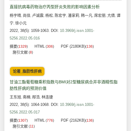
直接抗病毒药物治疗丙型肝炎失败的影响因素分析
杨宇晴
尚佳
卢诚震
杨松
陈宏宇
潘家莉
韩一凡
席宏丽
亢倩
谭
,
,
,
,
,
,
,
,
,
宁
徐小元
,
2022, 38(5): 1059-1063.
DOI:
10.3969/j.issn.1001-
5256.2022.05.016
摘要
HTML
PDF (2180KB)
(
1329
)
(
306
)
(
136
)
施引文献
(
8
)
论著_脂肪性肝病
甘油三酯葡萄糖乘积指数与BMI对2型糖尿病合并非酒精性脂
肪性肝病的预测价值
王东旭
南楠
邴浩
林连捷
,
,
,
2022, 38(5): 1064-1068.
DOI:
10.3969/j.issn.1001-
5256.2022.05.017
摘要
HTML
PDF (2162KB)
(
1307
)
(
776
)
(
136
)
施引文献
(
11
)