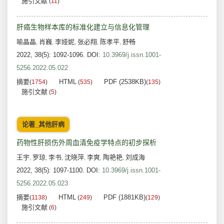
施引文献
(
11
)
肝癌生物样本库的标准化建立与信息化管理
喻晶晶
肖巍
李娅妮
张必翔
陈孝平
舒畅
,
,
,
,
,
2022, 38(5): 1092-1096.
DOI:
10.3969/j.issn.1001-
5256.2022.05.022
摘要
HTML
PDF (2538KB)
(
1754
)
(
535
)
(
135
)
施引文献
(
5
)
论著_其他肝病
药物性肝损伤外周血清免疫学特点的初步探析
王宇
罗琼
李书
沈晓萍
李爽
陶艳艳
刘成海
,
,
,
,
,
,
2022, 38(5): 1097-1100.
DOI:
10.3969/j.issn.1001-
5256.2022.05.023
摘要
HTML
PDF (1881KB)
(
1138
)
(
249
)
(
129
)
施引文献
(
6
)