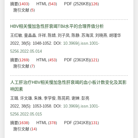
摘要
HTML
PDF (2526KB)
(
1403
)
(
543
)
(
126
)
施引文献
(
5
)
HBV相关慢加急性肝衰竭TBil水平的合理界值分析
王红敏
童晶晶
许祥
陈婧
刘子凤
陈静
苏海滨
刘晓燕
胡瑾华
,
,
,
,
,
,
,
,
2022, 38(5): 1048-1052.
DOI:
10.3969/j.issn.1001-
5256.2022.05.014
摘要
HTML
PDF (2361KB)
(
1269
)
(
453
)
(
121
)
施引文献
(
7
)
人工肝治疗HBV相关慢加急性肝衰竭的血小板计数变化及其影
响因素
王璐
许文雄
朱姝
李学俊
陈苑莉
谢婵
彭亮
,
,
,
,
,
,
2022, 38(5): 1053-1058.
DOI:
10.3969/j.issn.1001-
5256.2022.05.015
摘要
HTML
PDF (2341KB)
(
1638
)
(
378
)
(
131
)
施引文献
(
14
)