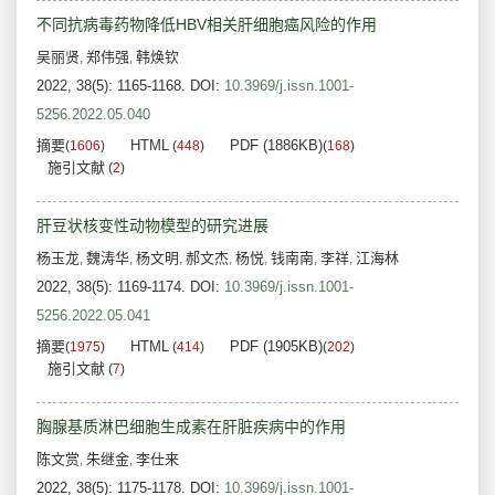
不同抗病毒药物降低HBV相关肝细胞癌风险的作用
吴丽贤
郑伟强
韩焕钦
,
,
2022, 38(5): 1165-1168.
DOI:
10.3969/j.issn.1001-
5256.2022.05.040
摘要
HTML
PDF (1886KB)
(
1606
)
(
448
)
(
168
)
施引文献
(
2
)
肝豆状核变性动物模型的研究进展
杨玉龙
魏涛华
杨文明
郝文杰
杨悦
钱南南
李祥
江海林
,
,
,
,
,
,
,
2022, 38(5): 1169-1174.
DOI:
10.3969/j.issn.1001-
5256.2022.05.041
摘要
HTML
PDF (1905KB)
(
1975
)
(
414
)
(
202
)
施引文献
(
7
)
胸腺基质淋巴细胞生成素在肝脏疾病中的作用
陈文赏
朱继金
李仕来
,
,
2022, 38(5): 1175-1178.
DOI:
10.3969/j.issn.1001-