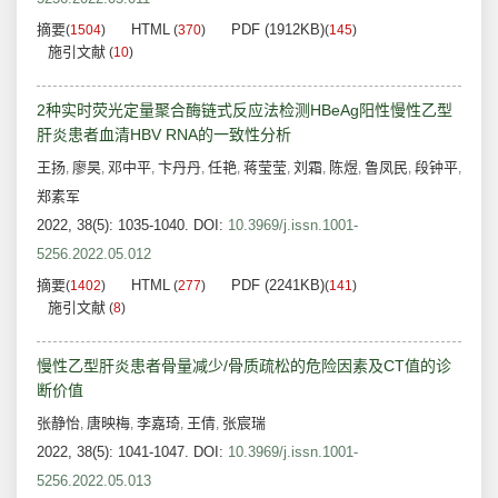
摘要
HTML
PDF (1912KB)
(
1504
)
(
370
)
(
145
)
施引文献
(
10
)
2种实时荧光定量聚合酶链式反应法检测HBeAg阳性慢性乙型
肝炎患者血清HBV RNA的一致性分析
王扬
廖昊
邓中平
卞丹丹
任艳
蒋莹莹
刘霜
陈煜
鲁凤民
段钟平
,
,
,
,
,
,
,
,
,
,
郑素军
2022, 38(5): 1035-1040.
DOI:
10.3969/j.issn.1001-
5256.2022.05.012
摘要
HTML
PDF (2241KB)
(
1402
)
(
277
)
(
141
)
施引文献
(
8
)
慢性乙型肝炎患者骨量减少/骨质疏松的危险因素及CT值的诊
断价值
张静怡
唐映梅
李嘉琦
王倩
张宸瑞
,
,
,
,
2022, 38(5): 1041-1047.
DOI:
10.3969/j.issn.1001-
5256.2022.05.013