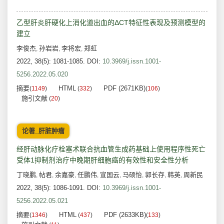
乙型肝炎肝硬化上消化道出血的ΔCT特征性表现及预测模型的
建立
李俊杰
孙岩岩
李将宏
郑虹
,
,
,
2022, 38(5): 1081-1085.
DOI:
10.3969/j.issn.1001-
5256.2022.05.020
摘要
HTML
PDF (2671KB)
(
1149
)
(
332
)
(
106
)
施引文献
(
20
)
论著_肝脏肿瘤
经肝动脉化疗栓塞术联合抗血管生成药基础上使用程序性死亡
受体1抑制剂治疗中晚期肝细胞癌的有效性和安全性分析
丁晓鹏
帖君
余嘉豪
任鹏伟
宣国云
马硕怡
郭长存
韩英
周新民
,
,
,
,
,
,
,
,
2022, 38(5): 1086-1091.
DOI:
10.3969/j.issn.1001-
5256.2022.05.021
摘要
HTML
PDF (2633KB)
(
1346
)
(
437
)
(
133
)