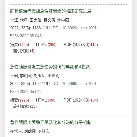
肝移植治疗慢加急性肝衰竭的临床研究进展
李江
代星
田大治
蒋文涛
沈中阳
,
,
,
,
2022, 38(5): 1188-1191.
DOI:
10.3969/j.issn.1001-
5256.2022.05.045
摘要
HTML
PDF (1897KB)
(
1655
)
(
260
)
(
115
)
施引文献
(
4
)
急性胰腺炎发生急性肾损伤的早期预测指标
王岩
李明政
刘玉凤
王世明
,
,
,
2022, 38(5): 1192-1197.
DOI:
10.3969/j.issn.1001-
5256.2022.05.046
摘要
HTML
PDF (1924KB)
(
1926
)
(
496
)
(
154
)
施引文献
(
15
)
急性胰腺炎胰酶异常活化和分泌的分子机制
崔恬玉
刘瑞霞
阴赪宏
,
,