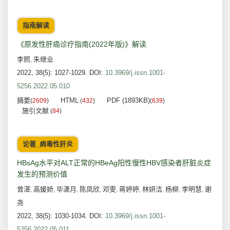
指南解读
《原发性肝癌诊疗指南(2022年版)》解读
李照
朱继业
,
2022, 38(5): 1027-1029.
DOI:
10.3969/j.issn.1001-
5256.2022.05.010
摘要
HTML
PDF (1893KB)
(
2609
)
(
432
)
(
639
)
施引文献
(
84
)
论著_病毒性肝炎
HBsAg水平对ALT正常的HBeAg阳性慢性HBV感染者肝脏炎症
发生的预测价值
曾湛
高媛娇
毕潇月
陈凤欣
邓雯
蒋婷婷
林妍洁
杨柳
李明慧
谢
,
,
,
,
,
,
,
,
,
尧
2022, 38(5): 1030-1034.
DOI:
10.3969/j.issn.1001-
5256.2022.05.011