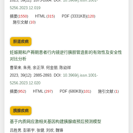
2023, 39(12): 2873-2884.
DOI:
10.3969/j.issn.1001-
5256.2023.12.019
摘要
HTML
PDF (3331KB)
(
1550
)
(
315
)
(
120
)
施引文献
(
10
)
胆道疾病
妊娠期和产褥期患者行内镜逆行胰胆管造影的有效性及安全性
对比分析
曹荣来
朱亮
余正萍
何金丽
陈幼祥
,
,
,
,
2023, 39(12): 2885-2893.
DOI:
10.3969/j.issn.1001-
5256.2023.12.020
摘要
HTML
PDF (680KB)
施引文献
(
952
)
(
297
)
(
101
)
(
1
)
胰腺疾病
基于内质网应激相关基因构建胰腺癌预后预测模型
吕胜男
彭新宇
张健
刘欢
魏锋
,
,
,
,