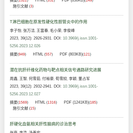
摘要
HTML
PDF (830KB)
(
1322
)
(
352
)
(
149
)
施引文献
(
3
)
T淋巴细胞在原发性硬化性胆管炎中的作用
李子怡
张万洁
王富春
毛小荣
李俊峰
,
,
,
,
2023, 39(12): 2926-2931.
DOI:
10.3969/j.issn.1001-
5256.2023.12.026
摘要
HTML
PDF (803KB)
(
949
)
(
557
)
(
121
)
潜在抗肝纤维化药物与靶点相关信号通路研究进展
周鑫
王智
何雪茹
付裕豪
荀雪姣
李颖
董占军
,
,
,
,
,
,
2023, 39(12): 2932-2941.
DOI:
10.3969/j.issn.1001-
5256.2023.12.027
摘要
HTML
PDF (1241KB)
(
1569
)
(
1316
)
(
185
)
施引文献
(
15
)
肝硬化血氨相关肝性脑病的诊治思考
张亮
李浩
汤善宏
,
,