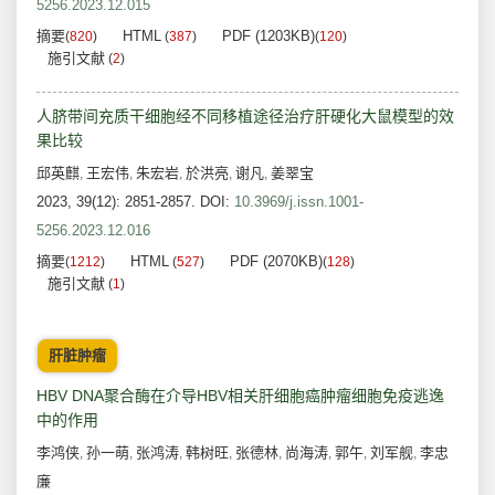
5256.2023.12.015
摘要
HTML
PDF (1203KB)
(
820
)
(
387
)
(
120
)
施引文献
(
2
)
人脐带间充质干细胞经不同移植途径治疗肝硬化大鼠模型的效
果比较
邱英麒
王宏伟
朱宏岩
於洪亮
谢凡
姜翠宝
,
,
,
,
,
2023, 39(12): 2851-2857.
DOI:
10.3969/j.issn.1001-
5256.2023.12.016
摘要
HTML
PDF (2070KB)
(
1212
)
(
527
)
(
128
)
施引文献
(
1
)
肝脏肿瘤
HBV DNA聚合酶在介导HBV相关肝细胞癌肿瘤细胞免疫逃逸
中的作用
李鸿侠
孙一萌
张鸿涛
韩树旺
张德林
尚海涛
郭午
刘军舰
李忠
,
,
,
,
,
,
,
,
廉