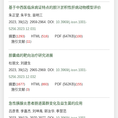
基于中西医临床病证特点的胆汁淤积性肝病动物模型评价
朱正望
朱平生
苗明三
,
,
2023, 39(12): 2959-2964.
DOI:
10.3969/j.issn.1001-
5256.2023.12.031
摘要
HTML
PDF (647KB)
(
1293
)
(
516
)
(
100
)
施引文献
(
11
)
胆囊癌的靶向治疗研究进展
杜丽文
刘建生
,
2023, 39(12): 2965-2969.
DOI:
10.3969/j.issn.1001-
5256.2023.12.032
摘要
HTML
PDF (562KB)
(
1677
)
(
893
)
(
155
)
施引文献
(
3
)
急性胰腺炎患者肠道菌群变化及益生菌的应用
吕彦青
李嘉杰
刘坤禹
郭汝华
季慧范
,
,
,
,
2023, 39(12): 2970-2977.
DOI:
10.3969/j.issn.1001-