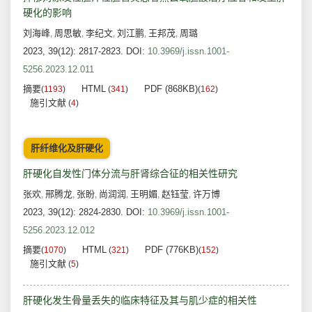
硬化的影响
刘海峰
周思敏
李纪文
刘江鹏
王邦茂
周璐
,
,
,
,
,
2023, 39(12): 2817-2823.
DOI:
10.3969/j.issn.1001-
5256.2023.12.011
摘要
HTML
PDF (868KB)
(
1193
)
(
341
)
(
162
)
施引文献
(
4
)
肝纤维化及肝硬化
肝硬化自发性门体分流与肝肾综合征的相关性研究
张欢
邢腾龙
张盼
尚润润
王明媚
赵钰莹
许万博
,
,
,
,
,
,
2023, 39(12): 2824-2830.
DOI:
10.3969/j.issn.1001-
5256.2023.12.012
摘要
HTML
PDF (776KB)
(
1070
)
(
321
)
(
152
)
施引文献
(
5
)
肝硬化发生骨量丢失的临床特征及其与肌少症的相关性