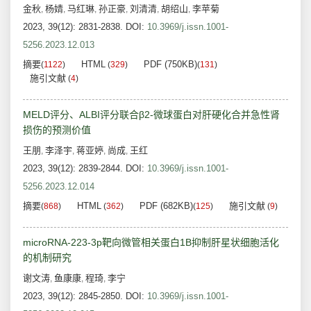
金秋
杨婧
马红琳
孙正豪
刘清清
胡绍山
李苹菊
,
,
,
,
,
,
2023, 39(12): 2831-2838.
DOI:
10.3969/j.issn.1001-
5256.2023.12.013
摘要
HTML
PDF (750KB)
(
1122
)
(
329
)
(
131
)
施引文献
(
4
)
MELD评分、ALBI评分联合β2-微球蛋白对肝硬化合并急性肾
损伤的预测价值
王朋
李泽宇
蒋亚婷
尚成
王红
,
,
,
,
2023, 39(12): 2839-2844.
DOI:
10.3969/j.issn.1001-
5256.2023.12.014
摘要
HTML
PDF (682KB)
施引文献
(
868
)
(
362
)
(
125
)
(
9
)
microRNA-223-3p靶向微管相关蛋白1B抑制肝星状细胞活化
的机制研究
谢文涛
鱼康康
程琦
李宁
,
,
,
2023, 39(12): 2845-2850.
DOI:
10.3969/j.issn.1001-