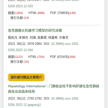
5256.2023.12.033
摘要
HTML
PDF (708KB)
(
1393
)
(
688
)
(
149
)
施引文献
(
14
)
急性胰腺炎机器学习模型的研究进展
殷民月
朱锦舟
刘璐
高静雯
林嘉希
许春芳
,
,
,
,
,
2023, 39(12): 2978-2984.
DOI:
10.3969/j.issn.1001-
5256.2023.12.034
摘要
HTML
PDF (631KB)
(
1122
)
(
754
)
(
166
)
施引文献
(
10
)
国外期刊精品文章简介
Hepatology
International
｜门静脉血栓不影响肝硬化急性静脉
曲张出血临床结局
2023, 39(12): 2792-2792.
DOI:
10.3969/j.issn.1001-
5256.2023.12.gwjpwzjj1