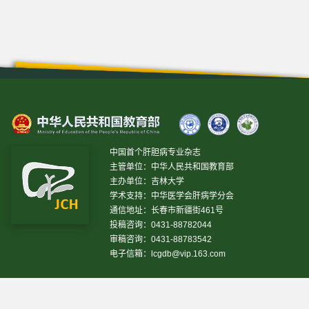
中国首个肝胆病专业杂志
主管单位：中华人民共和国教育部
主办单位：吉林大学
学术支持：中华医学会肝病学分会
通信地址：长春市新疆街461号
投稿咨询：0431-88782044
审稿咨询：0431-88783542
电子信箱：
lcgdb@vip.163.com
昨日IP[
18231
]
昨日PV[
38789
]
今日IP[
13098
]
今日