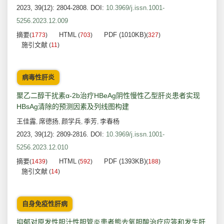
2023, 39(12): 2804-2808.
DOI:
10.3969/j.issn.1001-
5256.2023.12.009
摘要
HTML
PDF (1010KB)
(
1773
)
(
703
)
(
327
)
施引文献
(
11
)
病毒性肝炎
聚乙二醇干扰素α-2b治疗HBeAg阴性慢性乙型肝炎患者实现
HBsAg清除的预测因素及列线图构建
王佳露
席德扬
颜学兵
季芳
李春杨
,
,
,
,
2023, 39(12): 2809-2816.
DOI:
10.3969/j.issn.1001-
5256.2023.12.010
摘要
HTML
PDF (1393KB)
(
1439
)
(
592
)
(
188
)
施引文献
(
14
)
自身免疫性肝病
抑郁对原发性胆汁性胆管炎患者熊去氧胆酸治疗应答和发生肝