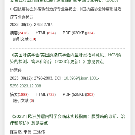
复合式冷热消融系统治疗原发性肝癌中国专家共识（2023）
中国抗癌协会肿瘤微创治疗专业委员会
中国抗癌协会肿瘤消融治
,
疗专业委员会
2023, 39(12): 2793-2797.
摘要
HTML
PDF (620KB)
(
2418
)
(
624
)
(
324
)
施引文献
(
10
)
《美国肝病学会/美国感染病学会丙型肝炎指导意见：HCV感
染的检测、管理和治疗（2023年更新）》意见要点
饶慧瑛
2023, 39(12): 2798-2803.
DOI:
10.3969/j.issn.1001-
5256.2023.12.008
摘要
HTML
PDF (525KB)
(
1888
)
(
722
)
(
302
)
施引文献
(
6
)
《2023年欧洲肿瘤内科学会临床实践指南：胰腺癌的诊断、治
疗和随访》意见要点
陈哲然
辛磊
王洛伟
,
,