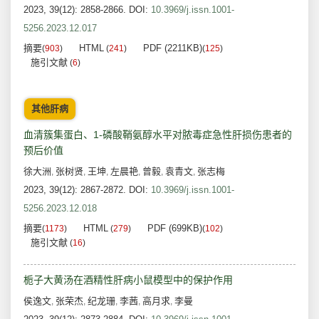
2023, 39(12): 2858-2866.
DOI:
10.3969/j.issn.1001-
5256.2023.12.017
摘要
HTML
PDF (2211KB)
(
903
)
(
241
)
(
125
)
施引文献
(
6
)
其他肝病
血清簇集蛋白、1-磷酸鞘氨醇水平对脓毒症急性肝损伤患者的
预后价值
徐大洲
张树贤
王坤
左晨艳
曾毅
袁青文
张志梅
,
,
,
,
,
,
2023, 39(12): 2867-2872.
DOI:
10.3969/j.issn.1001-
5256.2023.12.018
摘要
HTML
PDF (699KB)
(
1173
)
(
279
)
(
102
)
施引文献
(
16
)
栀子大黄汤在酒精性肝病小鼠模型中的保护作用
侯逸文
张荣杰
纪龙珊
李茜
高月求
李曼
,
,
,
,
,