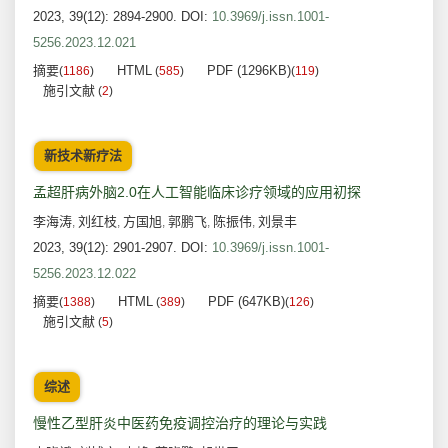
2023, 39(12): 2894-2900.
DOI:
10.3969/j.issn.1001-
5256.2023.12.021
摘要
HTML
PDF (1296KB)
(
1186
)
(
585
)
(
119
)
施引文献
(
2
)
新技术新疗法
孟超肝病外脑2.0在人工智能临床诊疗领域的应用初探
李海涛
刘红枝
方国旭
郭鹏飞
陈振伟
刘景丰
,
,
,
,
,
2023, 39(12): 2901-2907.
DOI:
10.3969/j.issn.1001-
5256.2023.12.022
摘要
HTML
PDF (647KB)
(
1388
)
(
389
)
(
126
)
施引文献
(
5
)
综述
慢性乙型肝炎中医药免疫调控治疗的理论与实践