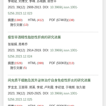
李晓斌
刘博文
李峰
苏晓鹏
胡世平
,
,
,
,
2023, 39(12): 2908-2913.
DOI:
10.3969/j.issn.1001-
5256.2023.12.023
摘要
HTML
PDF (674KB)
(
1380
)
(
412
)
(
138
)
施引文献
(
13
)
瘦型非酒精性脂肪性肝病的研究进展
张瑜娟
周希乔
,
2023, 39(12): 2914-2919.
DOI:
10.3969/j.issn.1001-
5256.2023.12.024
摘要
HTML
PDF (593KB)
(
1526
)
(
399
)
(
213
)
施引文献
(
5
)
间充质干细胞及其外泌体治疗自身免疫性肝炎的研究进展
罗龙龙
王丽菲
郑英
李斌
卢利霞
李初谊
于晓辉
张久聪
,
,
,
,
,
,
,
2023, 39(12): 2920-2925.
DOI:
10.3969/j.issn.1001-
5256.2023.12.025