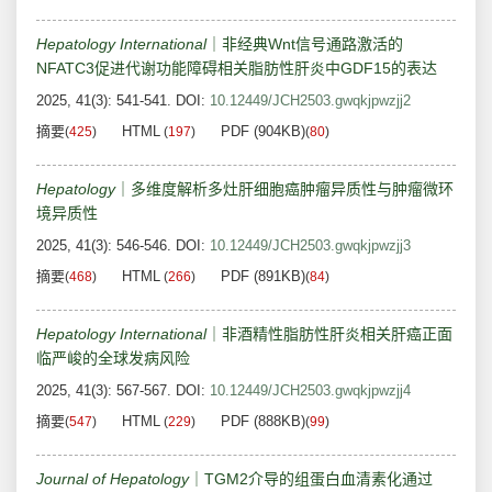
Hepatology International
｜非经典Wnt信号通路激活的
NFATC3促进代谢功能障碍相关脂肪性肝炎中GDF15的表达
2025, 41(3): 541-541.
DOI:
10.12449/JCH2503.gwqkjpwzjj2
摘要
HTML
PDF (904KB)
(
425
)
(
197
)
(
80
)
Hepatology
｜多维度解析多灶肝细胞癌肿瘤异质性与肿瘤微环
境异质性
2025, 41(3): 546-546.
DOI:
10.12449/JCH2503.gwqkjpwzjj3
摘要
HTML
PDF (891KB)
(
468
)
(
266
)
(
84
)
Hepatology International
｜非酒精性脂肪性肝炎相关肝癌正面
临严峻的全球发病风险
2025, 41(3): 567-567.
DOI:
10.12449/JCH2503.gwqkjpwzjj4
摘要
HTML
PDF (888KB)
(
547
)
(
229
)
(
99
)
Journal of Hepatology
｜TGM2介导的组蛋白血清素化通过