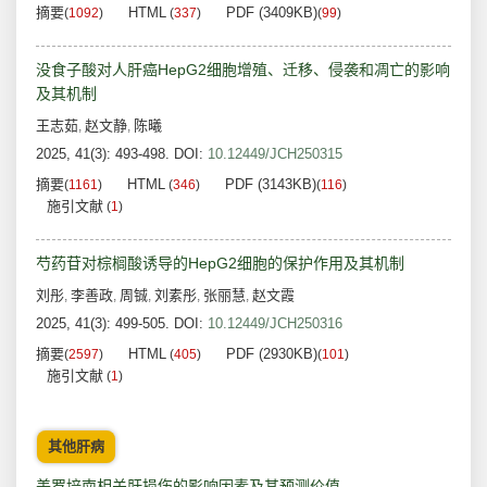
摘要
HTML
PDF (3409KB)
(
1092
)
(
337
)
(
99
)
没食子酸对人肝癌HepG2细胞增殖、迁移、侵袭和凋亡的影响
及其机制
王志茹
赵文静
陈曦
,
,
2025, 41(3): 493-498.
DOI:
10.12449/JCH250315
摘要
HTML
PDF (3143KB)
(
1161
)
(
346
)
(
116
)
施引文献
(
1
)
芍药苷对棕榈酸诱导的HepG2细胞的保护作用及其机制
刘彤
李善政
周铖
刘素彤
张丽慧
赵文霞
,
,
,
,
,
2025, 41(3): 499-505.
DOI:
10.12449/JCH250316
摘要
HTML
PDF (2930KB)
(
2597
)
(
405
)
(
101
)
施引文献
(
1
)
其他肝病
美罗培南相关肝损伤的影响因素及其预测价值