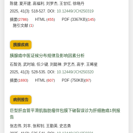
陈健
夏开建
高福利
刘罗杰
王甘红
徐晓丹
,
,
,
,
,
2025, 41(3): 518-527.
DOI:
10.12449/JCH250319
摘要
HTML
PDF (3367KB)
(
2786
)
(
455
)
(
145
)
施引文献
(
1
)
胰腺疾病
胰腺癌中医证候分布规律及影响因素分析
石智尧
武时瑜
任少键
刘懿禅
尹艺杰
高宇
王晞星
,
,
,
,
,
,
2025, 41(3): 528-535.
DOI:
10.12449/JCH250320
摘要
HTML
PDF (750KB)
(
1693
)
(
607
)
(
97
)
病例报告
巨型肝血管平滑肌脂肪瘤伴包膜下破裂误诊为肝细胞癌1例报
告
张志伟
刘丰
张和钊
王勤英
史志勇
,
,
,
,