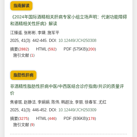
指南解读
《2024年国际酒精相关肝病专家小组立场声明：代谢功能障碍
和酒精相关性肝病》解读
江臻遥
张彬彬
李婕
施军平
,
,
,
2025, 41(3): 442-445.
DOI:
10.12449/JCH250308
摘要
HTML
PDF (575KB)
(
2882
)
(
592
)
(
200
)
施引文献
(
1
)
脂肪性肝病
非酒精性脂肪性肝病中医/中西医结合诊疗指南/共识的质量评
价
焦睿珉
赵静洁
李娟娟
陈伟
韩超汝
李丽
徐春军
尤红
,
,
,
,
,
,
,
2025, 41(3): 446-452.
DOI:
10.12449/JCH250309
摘要
HTML
PDF (936KB)
(
3275
)
(
446
)
(
178
)
施引文献
(
9
)