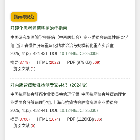
指南与规范
肝硬化患者粪菌移植治疗指南
中国研究型医院学会肝病（中西医结合）专业委员会病毒性肝炎学
组
浙江省慢性肝病重症化精准诊治与规模转化重点实验室
,
2025, 41(3): 424-431.
DOI:
10.12449/JCH250306
摘要
HTML
PDF (979KB)
(
3778
)
(
2022
)
(
569
)
施引文献
(
1
)
肝内胆管癌精准检测专家共识（2024版）
中国抗癌协会肝癌专业委员会病理学组
中国抗癌协会肿瘤病理专
,
业委员会肝脏病理学组
上海市抗癌协会肿瘤病理专业委员会
,
2025, 41(3): 432-441.
DOI:
10.12449/JCH250307
摘要
HTML
PDF (1128KB)
(
3700
)
(
1674
)
(
386
)
施引文献
(
5
)