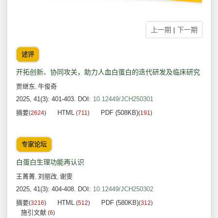
上一期
|
下一期
述评
开拓创新、协同攻关，助力人血白蛋白的迭代研发及临床研究
贾继东
牛俊奇
,
2025, 41(3): 401-403.
DOI:
10.12449/JCH250301
摘要
HTML
PDF (508KB)
(
2624
)
(
711
)
(
191
)
专家论坛
白蛋白生理功能再认识
王菁菁
刘丽改
谢雯
,
,
2025, 41(3): 404-408.
DOI:
10.12449/JCH250302
摘要
HTML
PDF (580KB)
(
3216
)
(
512
)
(
312
)
施引文献
(
6
)