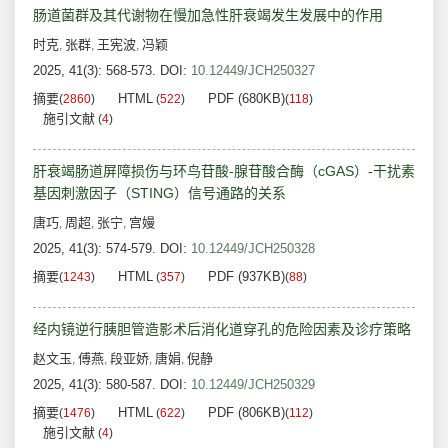
肠道菌群及其代谢物在慢加急性肝衰竭发生发展中的作用
时克
张群
王宪波
冯颖
,
,
,
2025, 41(3): 568-573.
DOI:
10.12449/JCH250327
摘要
HTML
PDF (680KB)
(
2860
)
(
522
)
(
118
)
施引文献
(
4
)
肝衰竭肠道屏障损伤与环鸟苷酸-腺苷酸合酶（cGAS）-干扰素
基因刺激因子（STING）信号通路的关系
唐巧
周超
张宁
宫嫚
,
,
,
2025, 41(3): 574-579.
DOI:
10.12449/JCH250328
摘要
HTML
PDF (937KB)
(
1243
)
(
357
)
(
88
)
经内镜逆行胰胆管造影术后消化道穿孔的危险因素及诊疗策略
赵文玉
傅燕
段亚娇
唐娟
倪静
,
,
,
,
2025, 41(3): 580-587.
DOI:
10.12449/JCH250329
摘要
HTML
PDF (806KB)
(
1476
)
(
622
)
(
112
)
施引文献
(
4
)