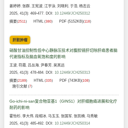
姜婷婷
张群
王宪波
江宇泳
刘晓利
于浩
杨志云
,
,
,
,
,
,
2025, 41(3): 469-477.
DOI:
10.12449/JCH250312
摘要
HTML
PDF (5152KB)
(
2511
)
(
380
)
(
118
)
肝脏肿瘤
硝酸甘油控制性低中心静脉压技术对腹腔镜肝切除肝癌患者脑
代谢指标及脑血氧饱和度的影响
王波
符霞
吕丛海
尹春芳
吴其远
,
,
,
,
2025, 41(3): 478-484.
DOI:
10.12449/JCH250313
摘要
HTML
PDF (743KB)
(
2189
)
(
335
)
(
108
)
施引文献
(
7
)
Go-ichi-ni-san复合物亚基1（GINS1）对肝细胞癌进展和化疗
耐药的影响
霍怡杉
李大伟
段相冰
马玉玉
张国军
张凯楠
马秀敏
,
,
,
,
,
,
2025, 41(3): 485-492.
DOI:
10.12449/JCH250314