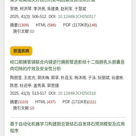
贺艳
柯洪琴
李洪亮
朱建勇
赵利军
于慧斌
,
,
,
,
,
2025, 41(3): 506-512.
DOI:
10.12449/JCH250317
摘要
HTML
PDF (1170KB)
(
1309
)
(
586
)
(
148
)
施引文献
(
1
)
胆道疾病
经口胆胰管镜联合内镜逆行胰胆管造影经十二指肠乳头胆囊息
肉切除的疗效及安全性分析
陶丽莹
王宏光
郭庆梅
郭享
朴连玉
杨沐雨
于泳
阮丽斌
谷建彬
,
,
,
,
,
,
,
,
,
陈思
杜迎亭
盖秀英
郭思捷
,
,
,
2025, 41(3): 513-517.
DOI:
10.12449/JCH250318
摘要
HTML
PDF (1711KB)
(
1110
)
(
437
)
(
111
)
施引文献
(
2
)
基于自动化机器学习构建胆总管结石自发排石预测模型及应用
程序