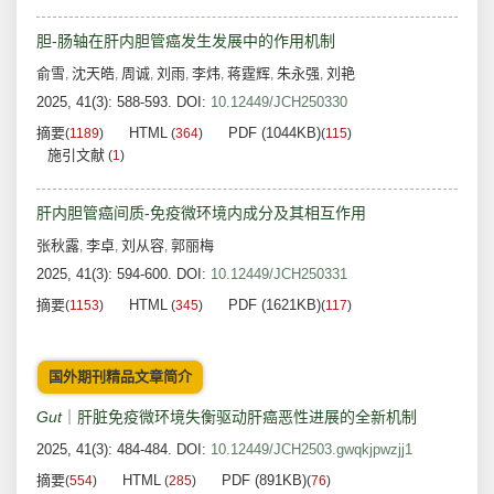
胆-肠轴在肝内胆管癌发生发展中的作用机制
俞雪
沈天皓
周诚
刘雨
李炜
蒋霆辉
朱永强
刘艳
,
,
,
,
,
,
,
2025, 41(3): 588-593.
DOI:
10.12449/JCH250330
摘要
HTML
PDF (1044KB)
(
1189
)
(
364
)
(
115
)
施引文献
(
1
)
肝内胆管癌间质-免疫微环境内成分及其相互作用
张秋露
李卓
刘从容
郭丽梅
,
,
,
2025, 41(3): 594-600.
DOI:
10.12449/JCH250331
摘要
HTML
PDF (1621KB)
(
1153
)
(
345
)
(
117
)
国外期刊精品文章简介
Gut
｜肝脏免疫微环境失衡驱动肝癌恶性进展的全新机制
2025, 41(3): 484-484.
DOI:
10.12449/JCH2503.gwqkjpwzjj1
摘要
HTML
PDF (891KB)
(
554
)
(
285
)
(
76
)