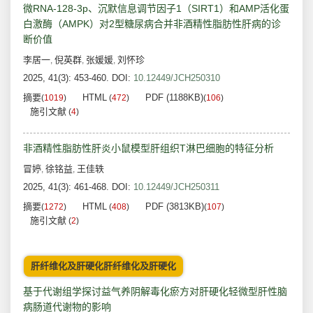
微RNA-128-3p、沉默信息调节因子1（SIRT1）和AMP活化蛋
白激酶（AMPK）对2型糖尿病合并非酒精性脂肪性肝病的诊
断价值
李居一
倪英群
张媛媛
刘怀珍
,
,
,
2025, 41(3): 453-460.
DOI:
10.12449/JCH250310
摘要
HTML
PDF (1188KB)
(
1019
)
(
472
)
(
106
)
施引文献
(
4
)
非酒精性脂肪性肝炎小鼠模型肝组织T淋巴细胞的特征分析
冒婷
徐铭益
王佳轶
,
,
2025, 41(3): 461-468.
DOI:
10.12449/JCH250311
摘要
HTML
PDF (3813KB)
(
1272
)
(
408
)
(
107
)
施引文献
(
2
)
肝纤维化及肝硬化肝纤维化及肝硬化
基于代谢组学探讨益气养阴解毒化瘀方对肝硬化轻微型肝性脑
病肠道代谢物的影响