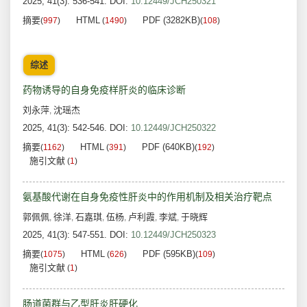
2025, 41(3): 536-541.
DOI:
10.12449/JCH250321
摘要
HTML
PDF (3282KB)
(
997
)
(
1490
)
(
108
)
综述
药物诱导的自身免疫样肝炎的临床诊断
刘永萍
沈瑶杰
,
2025, 41(3): 542-546.
DOI:
10.12449/JCH250322
摘要
HTML
PDF (640KB)
(
1162
)
(
391
)
(
192
)
施引文献
(
1
)
氨基酸代谢在自身免疫性肝炎中的作用机制及相关治疗靶点
郭佩佩
徐洋
石嘉琪
伍杨
卢利霞
李斌
于晓辉
,
,
,
,
,
,
2025, 41(3): 547-551.
DOI:
10.12449/JCH250323
摘要
HTML
PDF (595KB)
(
1075
)
(
626
)
(
109
)
施引文献
(
1
)
肠道菌群与乙型肝炎肝硬化