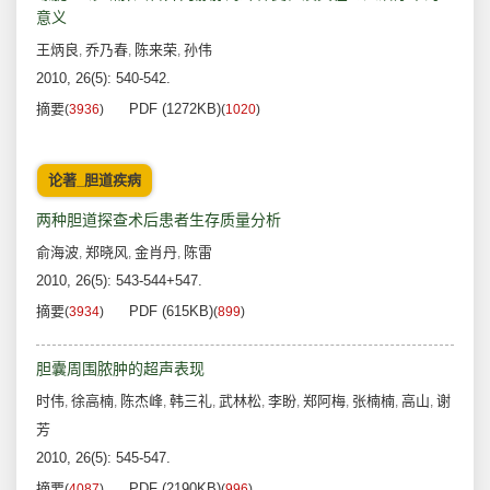
意义
王炳良
乔乃春
陈来荣
孙伟
,
,
,
2010, 26(5): 540-542.
摘要
PDF (1272KB)
(
3936
)
(
1020
)
论著_胆道疾病
两种胆道探查术后患者生存质量分析
俞海波
郑晓风
金肖丹
陈雷
,
,
,
2010, 26(5): 543-544+547.
摘要
PDF (615KB)
(
3934
)
(
899
)
胆囊周围脓肿的超声表现
时伟
徐高楠
陈杰峰
韩三礼
武林松
李盼
郑阿梅
张楠楠
高山
谢
,
,
,
,
,
,
,
,
,
芳
2010, 26(5): 545-547.
摘要
PDF (2190KB)
(
4087
)
(
996
)