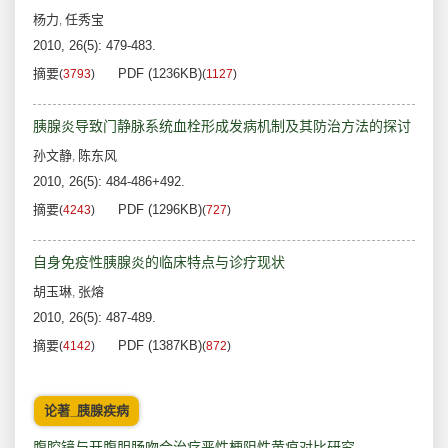
杨力
任秀宝
,
2010, 26(5): 479-483.
摘要
PDF (1236KB)
(
3793
)
(
1127
)
胰腺炎导致门静脉系统血栓形成发病机制及其防治方法的探讨
孙文静
陈东风
,
2010, 26(5): 484-486+492.
摘要
PDF (1296KB)
(
4243
)
(
727
)
自身免疫性胰腺炎的临床特点与诊疗现状
胡玉琳
张熔
,
2010, 26(5): 487-489.
摘要
PDF (1387KB)
(
4142
)
(
872
)
论著_胰腺疾病
腹腔镜与开腹胆肠吻合治疗恶性梗阻性黄疸对比研究