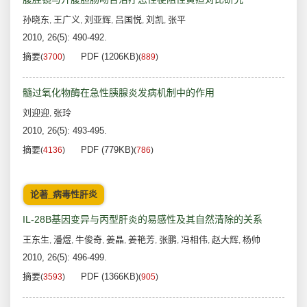
孙晓东
王广义
刘亚辉
吕国悦
刘凯
张平
,
,
,
,
,
2010, 26(5): 490-492.
摘要
PDF (1206KB)
(
3700
)
(
889
)
髓过氧化物酶在急性胰腺炎发病机制中的作用
刘迎迎
张玲
,
2010, 26(5): 493-495.
摘要
PDF (779KB)
(
4136
)
(
786
)
论著_病毒性肝炎
IL-28B基因变异与丙型肝炎的易感性及其自然清除的关系
王东生
潘煜
牛俊奇
姜晶
姜艳芳
张鹏
冯相伟
赵大辉
杨帅
,
,
,
,
,
,
,
,
2010, 26(5): 496-499.
摘要
PDF (1366KB)
(
3593
)
(
905
)