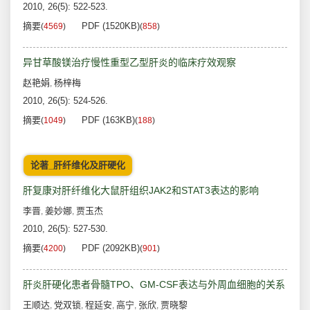
2010, 26(5): 522-523.
摘要
PDF (1520KB)
(
4569
)
(
858
)
异甘草酸镁治疗慢性重型乙型肝炎的临床疗效观察
赵艳娟
杨梓梅
,
2010, 26(5): 524-526.
摘要
PDF (163KB)
(
1049
)
(
188
)
论著_肝纤维化及肝硬化
肝复康对肝纤维化大鼠肝组织JAK2和STAT3表达的影响
李晋
姜妙娜
贾玉杰
,
,
2010, 26(5): 527-530.
摘要
PDF (2092KB)
(
4200
)
(
901
)
肝炎肝硬化患者骨髓TPO、GM-CSF表达与外周血细胞的关系
王顺达
党双锁
程延安
高宁
张欣
贾晓黎
,
,
,
,
,