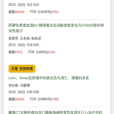
2010, 26(5): 531-533.
摘要
PDF (1443KB)
(
4244
)
(
791
)
肝硬化患者血清β2-微球蛋白及动脉血氧变化与Child分级的相
关性探讨
吴丽芳
王永柏
柏圣还
,
,
2010, 26(5): 534-535.
摘要
PDF (140KB)
(
707
)
(
120
)
论著_肝胆肿瘤
Livin、Smac在肝癌中的表达及与凋亡、增殖的关系
李长新
冯震博
,
2010, 26(5): 536-539.
摘要
PDF (1696KB)
(
3629
)
(
780
)
螺旋CT诊断肝癌合并门静脉海绵样变性及其在介入治疗中的