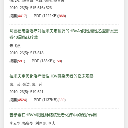
傅茂英
顾雪峰
常峰
张伟
季雪良
,
,
,
,
2010, 26(5): 515-516+526.
摘要
PDF (1222KB)
(
4417
)
(
868
)
阿德福韦酯治疗对拉米夫定耐药的HBeAg阳性慢性乙型肝炎患
者48周临床疗效
朱飞燕
2010, 26(5): 517-518.
摘要
PDF (133KB)
(
591
)
(
158
)
拉米夫定优化治疗慢性HBV感染患者的临床观察
张月荣
张涛
张月萍
,
,
2010, 26(5): 519-521.
摘要
PDF (1137KB)
(
4524
)
(
830
)
苦参素在HBVM阳性肺结核患者化疗中的保护作用
李云华
杨鲁华
刘同刚
李志
,
,
,