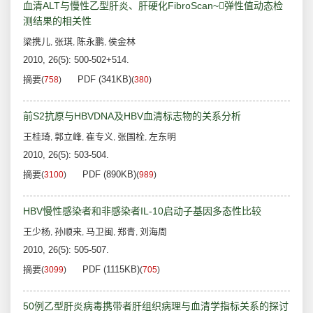
血清ALT与慢性乙型肝炎、肝硬化FibroScan~弹性值动态检
测结果的相关性
梁携儿
张琪
陈永鹏
侯金林
,
,
,
2010, 26(5): 500-502+514.
摘要
PDF (341KB)
(
758
)
(
380
)
前S2抗原与HBVDNA及HBV血清标志物的关系分析
王桂琦
郭立峰
崔专义
张国栓
左东明
,
,
,
,
2010, 26(5): 503-504.
摘要
PDF (890KB)
(
3100
)
(
989
)
HBV慢性感染者和非感染者IL-10启动子基因多态性比较
王少杨
孙顺来
马卫闽
郑青
刘海周
,
,
,
,
2010, 26(5): 505-507.
摘要
PDF (1115KB)
(
3099
)
(
705
)
50例乙型肝炎病毒携带者肝组织病理与血清学指标关系的探讨