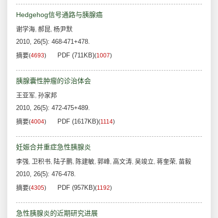
Hedgehog信号通路与胰腺癌
谢学海
郝昆
杨尹默
,
,
2010, 26(5): 468-471+478.
摘要
PDF (711KB)
(
4693
)
(
1007
)
胰腺囊性肿瘤的诊治体会
王亚军
孙家邦
,
2010, 26(5): 472-475+489.
摘要
PDF (1617KB)
(
4004
)
(
1114
)
妊娠合并重症急性胰腺炎
李强
卫积书
陆子鹏
陈建敏
郭峰
高文涛
吴竣立
蒋奎荣
苗毅
,
,
,
,
,
,
,
,
2010, 26(5): 476-478.
摘要
PDF (957KB)
(
4305
)
(
1192
)
急性胰腺炎的近期研究进展