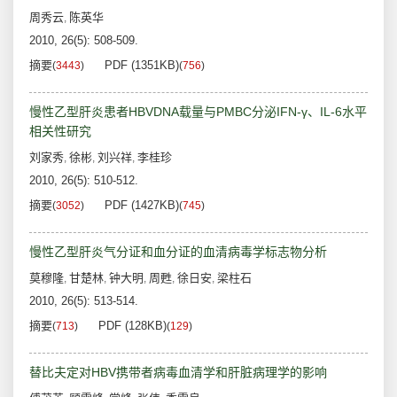
周秀云
陈英华
,
2010, 26(5): 508-509.
摘要
PDF (1351KB)
(
3443
)
(
756
)
慢性乙型肝炎患者HBVDNA载量与PMBC分泌IFN-γ、IL-6水平
相关性研究
刘家秀
徐彬
刘兴祥
李桂珍
,
,
,
2010, 26(5): 510-512.
摘要
PDF (1427KB)
(
3052
)
(
745
)
慢性乙型肝炎气分证和血分证的血清病毒学标志物分析
莫穆隆
甘楚林
钟大明
周甦
徐日安
梁柱石
,
,
,
,
,
2010, 26(5): 513-514.
摘要
PDF (128KB)
(
713
)
(
129
)
替比夫定对HBV携带者病毒血清学和肝脏病理学的影响