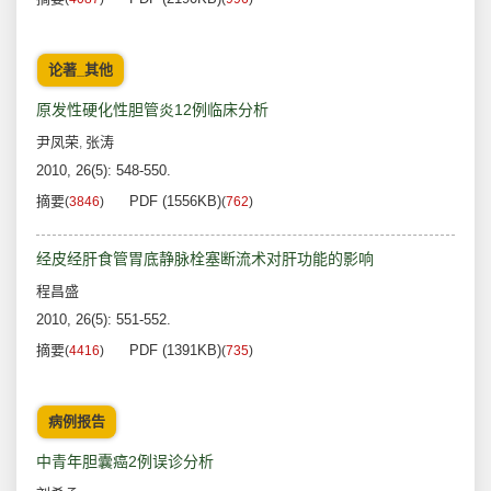
论著_其他
原发性硬化性胆管炎12例临床分析
尹凤荣
张涛
,
2010, 26(5): 548-550.
摘要
PDF (1556KB)
(
3846
)
(
762
)
经皮经肝食管胃底静脉栓塞断流术对肝功能的影响
程昌盛
2010, 26(5): 551-552.
摘要
PDF (1391KB)
(
4416
)
(
735
)
病例报告
中青年胆囊癌2例误诊分析