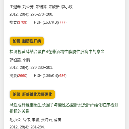
王迎春
刘炎芳
朱瑞萍
宋欣新
李小欢
,
,
,
,
2012, 28(4): 276-278+288.
摘要
PDF (1637KB)
(
3709
)
(
777
)
论著_脂肪性肝病
检测视黄醇结合蛋白4在非酒精性脂肪性肝病中的意义
郭银燕
李鹏
,
2012, 28(4): 279-280+301.
摘要
PDF (1085KB)
(
2660
)
(
686
)
论著_肝纤维化及肝硬化
碱性成纤维细胞生长因子与慢性乙型肝炎及肝纤维化临床检测
指标的关系
毛小荣
岳伟
朱骏
张海云
薛苗
,
,
,
,
2012, 28(4): 281-284.