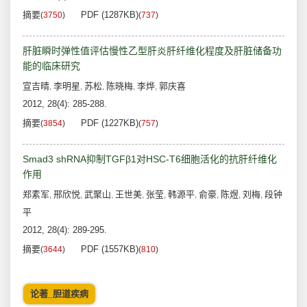
摘要
PDF (1287KB)
(
3750
)
(
737
)
肝脏瞬时弹性值评估慢性乙型肝炎肝纤维化程度及肝脏储备功
能的临床研究
宣吉晴
李明星
苏松
陈晓梅
李烨
郭庆喜
,
,
,
,
,
2012, 28(4): 285-288.
摘要
PDF (1227KB)
(
3854
)
(
757
)
Smad3 shRNA抑制TGFβ1对HSC-T6细胞活化的抗肝纤维化
作用
郑素军
邢欣悦
武聚山
王世美
张莹
韩源平
俞豪
陈煜
刘梅
段钟
,
,
,
,
,
,
,
,
,
平
2012, 28(4): 289-295.
摘要
PDF (1557KB)
(
3644
)
(
810
)
论著_胆道疾病