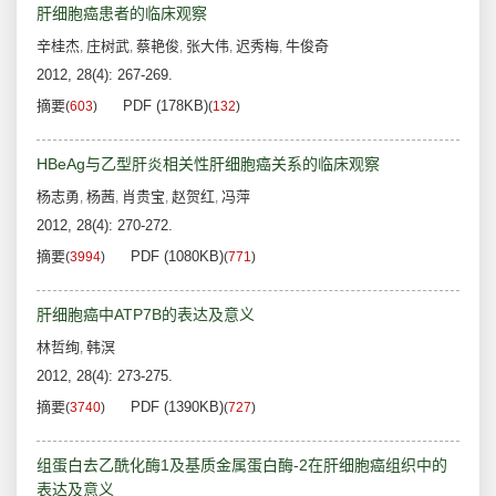
肝细胞癌患者的临床观察
辛桂杰
庄树武
蔡艳俊
张大伟
迟秀梅
牛俊奇
,
,
,
,
,
2012, 28(4): 267-269.
摘要
PDF (178KB)
(
603
)
(
132
)
HBeAg与乙型肝炎相关性肝细胞癌关系的临床观察
杨志勇
杨茜
肖贵宝
赵贺红
冯萍
,
,
,
,
2012, 28(4): 270-272.
摘要
PDF (1080KB)
(
3994
)
(
771
)
肝细胞癌中ATP7B的表达及意义
林哲绚
韩溟
,
2012, 28(4): 273-275.
摘要
PDF (1390KB)
(
3740
)
(
727
)
组蛋白去乙酰化酶1及基质金属蛋白酶-2在肝细胞癌组织中的
表达及意义