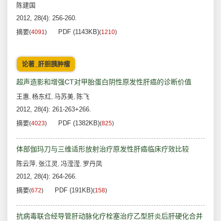
陈建国
2012, 28(4): 256-260.
摘要
PDF (1143KB)
(
4091
)
(
1210
)
论著_肝胆胰肿瘤
超声造影和增强CT对甲胎蛋白阴性原发性肝癌的诊断价值
王惠
杨东红
马苏美
陈飞
,
,
,
2012, 28(4): 261-263+266.
摘要
PDF (1382KB)
(
4023
)
(
825
)
体部伽玛刀与三维适形放射治疗原发性肝癌临床疗效比较
陈云萍
张江灵
冯滢滢
罗丹凤
,
,
,
2012, 28(4): 264-266.
摘要
PDF (191KB)
(
672
)
(
158
)
抗病毒联合经导管肝动脉化疗栓塞治疗乙型肝炎后肝硬化合并