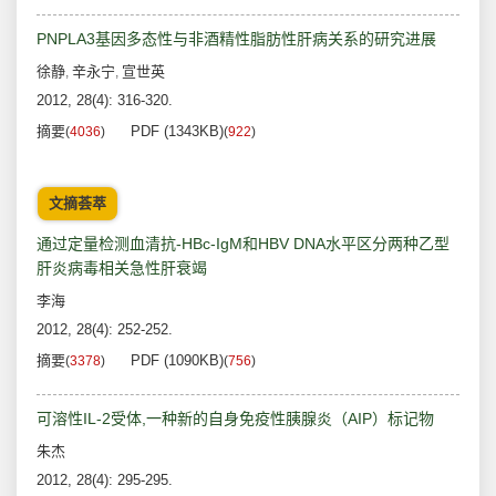
PNPLA3基因多态性与非酒精性脂肪性肝病关系的研究进展
徐静
辛永宁
宣世英
,
,
2012, 28(4): 316-320.
摘要
PDF (1343KB)
(
4036
)
(
922
)
文摘荟萃
通过定量检测血清抗-HBc-IgM和HBV DNA水平区分两种乙型
肝炎病毒相关急性肝衰竭
李海
2012, 28(4): 252-252.
摘要
PDF (1090KB)
(
3378
)
(
756
)
可溶性IL-2受体,一种新的自身免疫性胰腺炎（AIP）标记物
朱杰
2012, 28(4): 295-295.