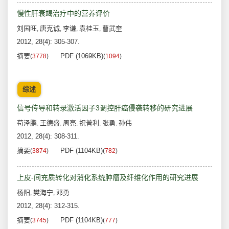
慢性肝衰竭治疗中的营养评价
刘国旺
唐克诚
李谦
袁桂玉
曹武奎
,
,
,
,
2012, 28(4): 305-307.
摘要
PDF (1069KB)
(
3778
)
(
1094
)
综述
信号传导和转录激活因子3调控肝癌侵袭转移的研究进展
苟泽鹏
王德盛
周亮
祝普利
张勇
孙伟
,
,
,
,
,
2012, 28(4): 308-311.
摘要
PDF (1104KB)
(
3874
)
(
782
)
上皮-间充质转化对消化系统肿瘤及纤维化作用的研究进展
杨阳
樊海宁
邓勇
,
,
2012, 28(4): 312-315.
摘要
PDF (1104KB)
(
3745
)
(
777
)