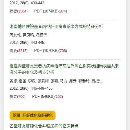
2012, 28(6): 439-442.
摘要
PDF (1074KB)
(
3504
)
(
874
)
湘南地区住院患者丙型肝炎病毒感染方式的特征分析
周友乾
尹凤鸣
冯经华
,
,
2012, 28(6): 443-445.
摘要
PDF (1070KB)
(
3215
)
(
708
)
慢性丙型肝炎患者抗病毒治疗前后外周血树突状细胞表面共刺
激分子的变化及初步分析
姜娜
潘蕾
李媛
张素梅
张颖
马力
周云
郭雅玲
贾战生
,
,
,
,
,
,
,
,
2012, 28(6): 446-449+455.
摘要
PDF (548KB)
(
700
)
(
152
)
论著_肝纤维化及肝硬化
乙型肝炎肝硬化合并糖尿病的临床特点