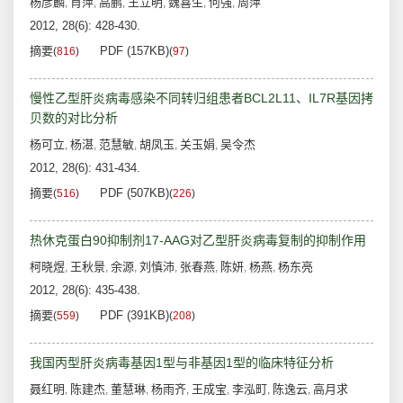
杨彦麟
肖萍
高鹏
王立明
魏喜生
何强
周萍
,
,
,
,
,
,
2012, 28(6): 428-430.
摘要
PDF (157KB)
(
816
)
(
97
)
慢性乙型肝炎病毒感染不同转归组患者BCL2L11、IL7R基因拷
贝数的对比分析
杨可立
杨湛
范慧敏
胡凤玉
关玉娟
吴令杰
,
,
,
,
,
2012, 28(6): 431-434.
摘要
PDF (507KB)
(
516
)
(
226
)
热休克蛋白90抑制剂17-AAG对乙型肝炎病毒复制的抑制作用
柯晓煜
王秋景
余源
刘慎沛
张春燕
陈妍
杨燕
杨东亮
,
,
,
,
,
,
,
2012, 28(6): 435-438.
摘要
PDF (391KB)
(
559
)
(
208
)
我国丙型肝炎病毒基因1型与非基因1型的临床特征分析
聂红明
陈建杰
董慧琳
杨雨齐
王成宝
李泓町
陈逸云
高月求
,
,
,
,
,
,
,