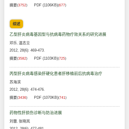
摘要
PDF (1106KB)
(
3752
)
(
677
)
综述
乙型肝炎病毒基因型与抗病毒药物疗效关系的研究进展
邓乐
温志立
,
2012, 28(6): 469-473.
摘要
PDF (1103KB)
(
3582
)
(
725
)
丙型肝炎病毒感染肝硬化患者肝移植前后抗病毒治疗
苏海滨
2012, 28(6): 474-476.
摘要
PDF (1070KB)
(
3436
)
(
741
)
药物性肝损伤诊断与防治进展
刘蕾
张晓岚
,
2012, 28(6): 477-481.