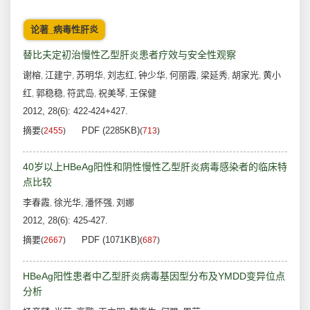
论著_病毒性肝炎
替比夫定初治慢性乙型肝炎患者疗效与安全性观察
谢榕
江建宁
苏明华
刘志红
钟少华
何丽霞
梁延秀
胡家光
黄小
,
,
,
,
,
,
,
,
红
郭稳稳
符武岛
祝美琴
王保健
,
,
,
,
2012, 28(6): 422-424+427.
摘要
PDF (2285KB)
(
2455
)
(
713
)
40岁以上HBeAg阳性和阴性慢性乙型肝炎病毒感染者的临床特
点比较
李春霞
徐光华
潘怀强
刘娜
,
,
,
2012, 28(6): 425-427.
摘要
PDF (1071KB)
(
2667
)
(
687
)
HBeAg阳性患者中乙型肝炎病毒基因型分布及YMDD变异位点
分析