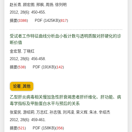
赵长青
顾宏图
邢枫
周扬
徐列明
,
,
,
,
2012, 28(6): 450-455.
摘要
PDF (1425KB)
(
3386
)
(
817
)
受试者工作特征曲线分析血小板计数与透明质酸对肝硬化的诊
断价值
金宏慧
丁晓红
,
2012, 28(6): 456-458.
摘要
PDF (191KB)
(
538
)
(
142
)
论著_其他
乙型肝炎病毒相关慢加急性肝衰竭患者肝纤维化、肝功能、病
毒学指标及甲胎蛋白水平与预后的关系
张爱民
游绍莉
万志红
孙志强
刘鸿凌
荣义辉
朱冰
辛绍杰
,
,
,
,
,
,
,
2012, 28(6): 459-461.
摘要
PDF (158KB)
(
521
)
(
356
)