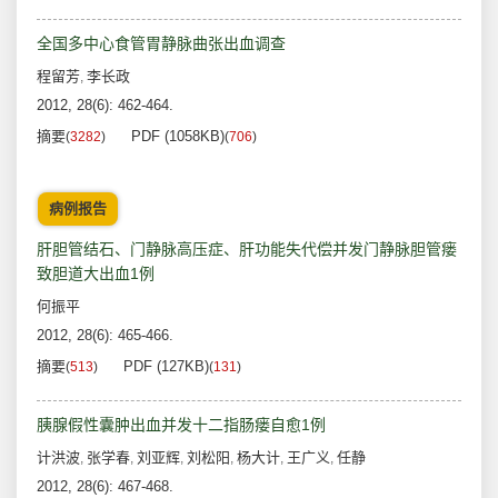
全国多中心食管胃静脉曲张出血调查
程留芳
李长政
,
2012, 28(6): 462-464.
摘要
PDF (1058KB)
(
3282
)
(
706
)
病例报告
肝胆管结石、门静脉高压症、肝功能失代偿并发门静脉胆管瘘
致胆道大出血1例
何振平
2012, 28(6): 465-466.
摘要
PDF (127KB)
(
513
)
(
131
)
胰腺假性囊肿出血并发十二指肠瘘自愈1例
计洪波
张学春
刘亚辉
刘松阳
杨大计
王广义
任静
,
,
,
,
,
,
2012, 28(6): 467-468.