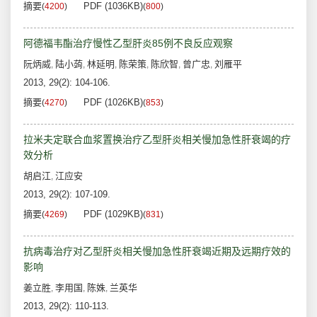
摘要
PDF (1036KB)
(
4200
)
(
800
)
阿德福韦酯治疗慢性乙型肝炎85例不良反应观察
阮炳威
陆小蒟
林延明
陈荣策
陈欣智
曾广忠
刘雁平
,
,
,
,
,
,
2013, 29(2): 104-106.
摘要
PDF (1026KB)
(
4270
)
(
853
)
拉米夫定联合血浆置换治疗乙型肝炎相关慢加急性肝衰竭的疗
效分析
胡启江
江应安
,
2013, 29(2): 107-109.
摘要
PDF (1029KB)
(
4269
)
(
831
)
抗病毒治疗对乙型肝炎相关慢加急性肝衰竭近期及远期疗效的
影响
姜立胜
李用国
陈姝
兰英华
,
,
,
2013, 29(2): 110-113.