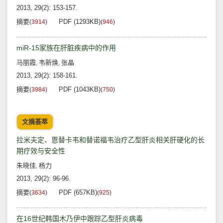
2013, 29(2): 153-157.
摘要
PDF (1293KB)
(
3914
)
(
946
)
miR-15家族在肝脏疾病中的作用
马丽霞
韦新焕
张晶
,
,
2013, 29(2): 158-161.
摘要
PDF (1043KB)
(
3984
)
(
750
)
文摘荟萃
拉米夫定、恩替卡韦和替诺福韦治疗乙型肝炎相关肝硬化的长
期疗效与安全性
朱晓佳
杨力
,
2013, 29(2): 96-96.
摘要
PDF (657KB)
(
3634
)
(
925
)
在16世纪韩国木乃伊中跟踪乙型肝炎病毒