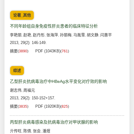
论著_其他
不同年龄组自身免疫性肝炎患者的临床特征分析
李艳丽
赵艳
赵丹彤
张海萍
孙丽梅
马胤雪
胡文静
闫惠平
,
,
,
,
,
,
,
2013, 29(2): 146-149.
摘要
PDF (1043KB)
(
3890
)
(
761
)
综述
乙型肝炎抗病毒治疗中HBeAg水平变化对疗效的影响
谢志伟
周福元
,
2013, 29(2): 150-152+157.
摘要
PDF (1920KB)
(
3835
)
(
825
)
丙型肝炎病毒感染及抗病毒治疗对甲状腺的影响
亓传旺
陈倩
张会
潘煜
,
,
,