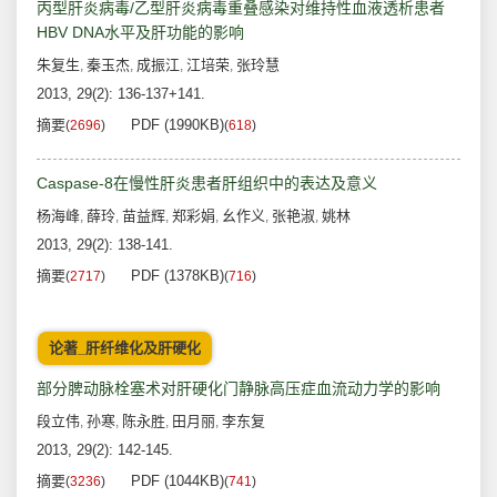
丙型肝炎病毒/乙型肝炎病毒重叠感染对维持性血液透析患者
HBV DNA水平及肝功能的影响
朱复生
秦玉杰
成振江
江培荣
张玲慧
,
,
,
,
2013, 29(2): 136-137+141.
摘要
PDF (1990KB)
(
2696
)
(
618
)
Caspase-8在慢性肝炎患者肝组织中的表达及意义
杨海峰
薛玲
苗益辉
郑彩娟
幺作义
张艳淑
姚林
,
,
,
,
,
,
2013, 29(2): 138-141.
摘要
PDF (1378KB)
(
2717
)
(
716
)
论著_肝纤维化及肝硬化
部分脾动脉栓塞术对肝硬化门静脉高压症血流动力学的影响
段立伟
孙寒
陈永胜
田月丽
李东复
,
,
,
,
2013, 29(2): 142-145.
摘要
PDF (1044KB)
(
3236
)
(
741
)