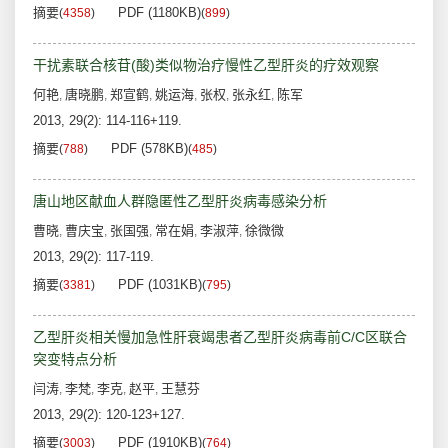
摘要
PDF (1180KB)
(
4358
)
(
899
)
干扰素联合核苷(酸)类似物治疗慢性乙型肝炎的疗效观察
何艳
唐晓鹏
郑宣鹤
姚运海
张权
张永红
陈军
,
,
,
,
,
,
2013, 29(2): 114-116+119.
摘要
PDF (578KB)
(
788
)
(
485
)
唐山地区献血人群隐匿性乙型肝炎病毒感染分析
曹晓
曹庆宝
张国强
常在娟
李淑萍
徐微微
,
,
,
,
,
2013, 29(2): 117-119.
摘要
PDF (1031KB)
(
3381
)
(
795
)
乙型肝炎相关慢加急性肝衰竭患者乙型肝炎病毒前C/C区联合
突变特点分析
闫涛
李梵
李克
赵平
王慧芬
,
,
,
,
2013, 29(2): 120-123+127.
摘要
PDF (1910KB)
(
3003
)
(
764
)