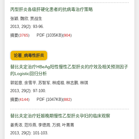
丙型肝炎各级肝硬化患者的抗病毒治疗策略
张颖
魏欣
贾战生
,
,
2013, 29(2): 93-96.
摘要
PDF (1035KB)
(
3765
)
(
904
)
论著_病毒性肝炎
替比夫定治疗HBeAg阳性慢性乙型肝炎的疗效及相关预测因子
的Logistic回归分析
郭如意
余雪平
苏智军
林成祖
林志鹏
林琪
,
,
,
,
,
2013, 29(2): 97-100.
摘要
PDF (1047KB)
(
4144
)
(
882
)
替比夫定治疗妊娠晚期慢性乙型肝炎孕妇的临床观察
姜秀浓
范玲燕
李德周
万炯
叶菁菁
,
,
,
,
2013, 29(2): 101-103.