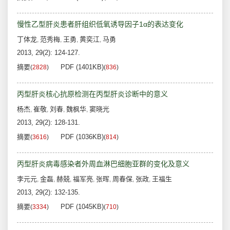
慢性乙型肝炎患者肝组织低氧诱导因子1α的表达变化
丁体龙
范秀梅
王勇
黄奕江
马勇
,
,
,
,
2013, 29(2): 124-127.
摘要
PDF (1401KB)
(
2828
)
(
836
)
丙型肝炎核心抗原检测在丙型肝炎诊断中的意义
杨杰
崔敬
刘春
魏枫华
窦晓光
,
,
,
,
2013, 29(2): 128-131.
摘要
PDF (1036KB)
(
3616
)
(
814
)
丙型肝炎病毒感染者外周血淋巴细胞亚群的变化及意义
李元元
金磊
赫兢
福军亮
张晖
周春保
张政
王福生
,
,
,
,
,
,
,
2013, 29(2): 132-135.
摘要
PDF (1045KB)
(
3334
)
(
710
)