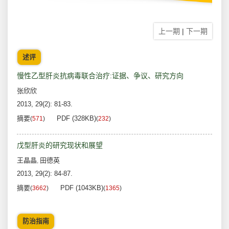
上一期
|
下一期
述评
慢性乙型肝炎抗病毒联合治疗:证据、争议、研究方向
张欣欣
2013, 29(2): 81-83.
摘要
PDF (328KB)
(
571
)
(
232
)
戊型肝炎的研究现状和展望
王晶晶
田德英
,
2013, 29(2): 84-87.
摘要
PDF (1043KB)
(
3662
)
(
1365
)
防治指南