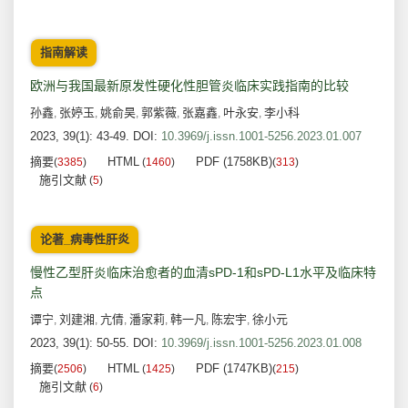
指南解读
欧洲与我国最新原发性硬化性胆管炎临床实践指南的比较
孙鑫
张婷玉
姚俞昊
郭紫薇
张嘉鑫
叶永安
李小科
,
,
,
,
,
,
2023, 39(1): 43-49.
DOI:
10.3969/j.issn.1001-5256.2023.01.007
摘要
HTML
PDF (1758KB)
(
3385
)
(
1460
)
(
313
)
施引文献
(
5
)
论著_病毒性肝炎
慢性乙型肝炎临床治愈者的血清sPD-1和sPD-L1水平及临床特
点
谭宁
刘建湘
亢倩
潘家莉
韩一凡
陈宏宇
徐小元
,
,
,
,
,
,
2023, 39(1): 50-55.
DOI:
10.3969/j.issn.1001-5256.2023.01.008
摘要
HTML
PDF (1747KB)
(
2506
)
(
1425
)
(
215
)
施引文献
(
6
)