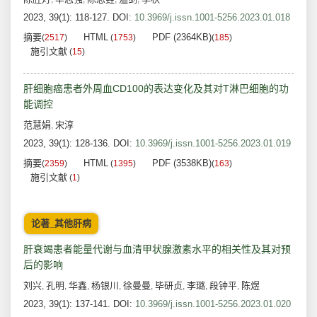
2023, 39(1): 118-127.
DOI:
10.3969/j.issn.1001-5256.2023.01.018
摘要
HTML
PDF (2364KB)
(
2517
)
(
1753
)
(
185
)
施引文献
(
15
)
肝细胞癌患者外周血CD100的表达变化及其对T淋巴细胞的功
能调控
范慧娟
宋淳
,
2023, 39(1): 128-136.
DOI:
10.3969/j.issn.1001-5256.2023.01.019
摘要
HTML
PDF (3538KB)
(
2359
)
(
1395
)
(
163
)
施引文献
(
1
)
论著_其他肝病
肝衰竭患者能量代谢与血清甲状腺激素水平的相关性及其对预
后的影响
刘兴
孔明
华鑫
杨银川
徐曼曼
毕研贞
李璐
段钟平
陈煜
,
,
,
,
,
,
,
,
2023, 39(1): 137-141.
DOI:
10.3969/j.issn.1001-5256.2023.01.020