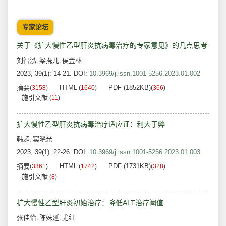
专家论坛
关于《扩大慢性乙型肝炎抗病毒治疗的专家意见》的几点思考
刘智泓
梁携儿
侯金林
,
,
2023, 39(1): 14-21.
DOI:
10.3969/j.issn.1001-5256.2023.01.002
摘要
HTML
PDF (1852KB)
(
3158
)
(
1640
)
(
366
)
施引文献
(
11
)
扩大慢性乙型肝炎抗病毒治疗适应证：利大于弊
韩超
窦晓光
,
2023, 39(1): 22-26.
DOI:
10.3969/j.issn.1001-5256.2023.01.003
摘要
HTML
PDF (1731KB)
(
3361
)
(
1742
)
(
328
)
施引文献
(
8
)
扩大慢性乙型肝炎初始治疗：降低ALT治疗阈值
张佳怡
陈姝延
尤红
,
,