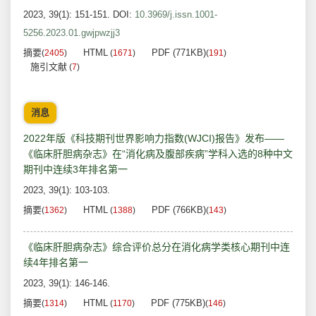
2023, 39(1): 151-151.
DOI:
10.3969/j.issn.1001-
5256.2023.01.gwjpwzjj3
摘要
HTML
PDF (771KB)
(
2405
)
(
1671
)
(
191
)
施引文献
(
7
)
消息
2022年版《科技期刊世界影响力指数(WJCI)报告》发布——
《临床肝胆病杂志》在“消化病及腹部疾病”学科入选的8种中文
期刊中连续3年排名第一
2023, 39(1): 103-103.
摘要
HTML
PDF (766KB)
(
1362
)
(
1388
)
(
143
)
《临床肝胆病杂志》综合评价总分在消化病学类核心期刊中连
续4年排名第一
2023, 39(1): 146-146.
摘要
HTML
PDF (775KB)
(
1314
)
(
1170
)
(
146
)