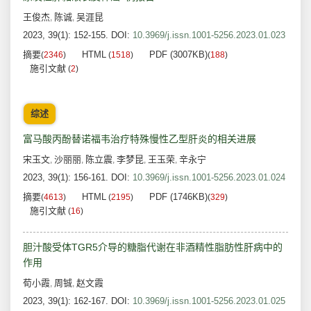
王俊杰
陈诚
吴涯昆
,
,
2023, 39(1): 152-155.
DOI:
10.3969/j.issn.1001-5256.2023.01.023
摘要
HTML
PDF (3007KB)
(
2346
)
(
1518
)
(
188
)
施引文献
(
2
)
综述
富马酸丙酚替诺福韦治疗特殊慢性乙型肝炎的相关进展
宋玉文
沙丽丽
陈立震
李梦昆
王玉荣
辛永宁
,
,
,
,
,
2023, 39(1): 156-161.
DOI:
10.3969/j.issn.1001-5256.2023.01.024
摘要
HTML
PDF (1746KB)
(
4613
)
(
2195
)
(
329
)
施引文献
(
16
)
胆汁酸受体TGR5介导的糖脂代谢在非酒精性脂肪性肝病中的
作用
荀小霞
周铖
赵文霞
,
,
2023, 39(1): 162-167.
DOI:
10.3969/j.issn.1001-5256.2023.01.025