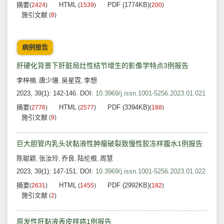
摘要
HTML
PDF (1774KB)
(
2424
)
(
1539
)
(
200
)
施引文献
(
8
)
病例报告
肝硬化背景下肝脏局灶性结节增生的影像学特点3例报告
李梓楠
唐少珊
吴星霓
李想
,
,
,
2023, 39(1): 142-146.
DOI:
10.3969/j.issn.1001-5256.2023.01.021
摘要
HTML
PDF (3394KB)
(
2776
)
(
2577
)
(
188
)
施引文献
(
9
)
巨大胆管内乳头状黏液性肿瘤破裂致慢性胶冻样腹水1例报告
陈聪颖
张汝玲
乔良
陆伦根
周慧
,
,
,
,
2023, 39(1): 147-151.
DOI:
10.3969/j.issn.1001-5256.2023.01.022
摘要
HTML
PDF (2992KB)
(
2631
)
(
1455
)
(
182
)
施引文献
(
2
)
原发性肝黏液表皮样癌1例报告