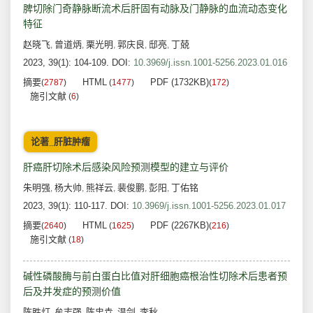
脾切除门奇静脉断流术后肝固有动脉及门静脉的血流动态变化
特征
赵晓飞
曾道炳
栗光明
郭庆良
邸亮
丁兢
,
,
,
,
,
2023, 39(1): 104-109.
DOI:
10.3969/j.issn.1001-5256.2023.01.016
摘要
HTML
PDF (1732KB)
(
2787
)
(
1477
)
(
172
)
施引文献
(
6
)
论著_肝脏肿瘤
肝癌肝切除术后感染风险预测模型的建立与评价
朱明强
杨大帅
熊祥云
裴俊鹏
彭阳
丁佑铭
,
,
,
,
,
2023, 39(1): 110-117.
DOI:
10.3969/j.issn.1001-5256.2023.01.017
摘要
HTML
PDF (2267KB)
(
2640
)
(
1625
)
(
216
)
施引文献
(
18
)
碱性磷酸酶与前白蛋白比值对肝细胞癌根治性切除术后患者预
后及并发症的预测价值
陈胜灯
牟志强
陈忠垚
温剑
李秋
,
,
,
,