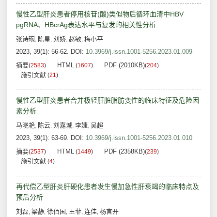
慢性乙型肝炎患者停用核苷(酸)类似物后循环血清中HBV
pgRNA、HBcrAg表达水平与复发的相关性分析
张诗琬
陈星
刘娇
赵敏
梅小平
,
,
,
,
2023, 39(1): 56-62.
DOI:
10.3969/j.issn.1001-5256.2023.01.009
摘要
HTML
PDF (2010KB)
(
2583
)
(
1607
)
(
204
)
施引文献
(
21
)
慢性乙型肝炎患者合并极轻肝脏脂肪变性的临床特征及危险因
素分析
马晓艳
陈云
刘嘉城
李婕
吴超
,
,
,
,
2023, 39(1): 63-69.
DOI:
10.3969/j.issn.1001-5256.2023.01.010
摘要
HTML
PDF (2358KB)
(
2537
)
(
1449
)
(
239
)
施引文献
(
4
)
再代偿乙型肝炎肝硬化患者发生慢加急性肝衰竭的临床特点及
预后分析
刘磊
梁静
徐佰国
王菲
连佳
杨言开
,
,
,
,
,