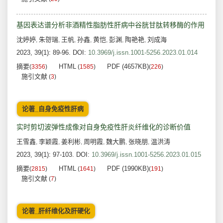
基因表达谱分析非酒精性脂肪性肝病中谷胱甘肽转移酶的作用
沈婷婷
朱哿瑞
王帆
孙鑫
黄恺
彭渊
陶艳艳
刘成海
,
,
,
,
,
,
,
2023, 39(1): 89-96.
DOI:
10.3969/j.issn.1001-5256.2023.01.014
摘要
HTML
PDF (4657KB)
(
3356
)
(
1585
)
(
226
)
施引文献
(
3
)
论著_自身免疫性肝病
实时剪切波弹性成像对自身免疫性肝炎纤维化的诊断价值
王雪鑫
李颖霞
姜利彬
周明霞
魏大鹏
张晓朋
温洪涛
,
,
,
,
,
,
2023, 39(1): 97-103.
DOI:
10.3969/j.issn.1001-5256.2023.01.015
摘要
HTML
PDF (1990KB)
(
2815
)
(
1641
)
(
191
)
施引文献
(
7
)
论著_肝纤维化及肝硬化