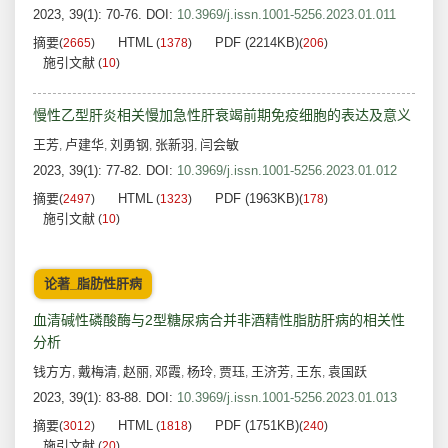
2023, 39(1): 70-76.
DOI:
10.3969/j.issn.1001-5256.2023.01.011
摘要
HTML
PDF (2214KB)
(
2665
)
(
1378
)
(
206
)
施引文献
(
10
)
慢性乙型肝炎相关慢加急性肝衰竭前期免疫细胞的表达及意义
王芳
卢建华
刘勇钢
张新羽
闫会敏
,
,
,
,
2023, 39(1): 77-82.
DOI:
10.3969/j.issn.1001-5256.2023.01.012
摘要
HTML
PDF (1963KB)
(
2497
)
(
1323
)
(
178
)
施引文献
(
10
)
论著_脂肪性肝病
血清碱性磷酸酶与2型糖尿病合并非酒精性脂肪肝病的相关性
分析
钱方方
戴梅清
赵丽
邓霞
杨玲
贾珏
王济芳
王东
袁国跃
,
,
,
,
,
,
,
,
2023, 39(1): 83-88.
DOI:
10.3969/j.issn.1001-5256.2023.01.013
摘要
HTML
PDF (1751KB)
(
3012
)
(
1818
)
(
240
)
施引文献
(
20
)