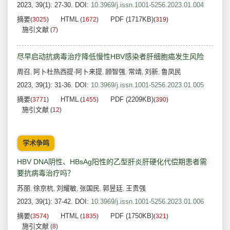
2023, 39(1): 27-30.
DOI:
10.3969/j.issn.1001-5256.2023.01.004
摘要
HTML
PDF (1717KB)
(
3025
)
(
1672
)
(
319
)
施引文献
(
7
)
尽早启动抗病毒治疗降低慢性HBV感染者肝细胞癌发生风险
周召
阿卜杜热西提·阿卜来提
顾智强
常靖
刘新
鲁凤民
,
,
,
,
,
2023, 39(1): 31-36.
DOI:
10.3969/j.issn.1001-5256.2023.01.005
摘要
HTML
PDF (2209KB)
(
3771
)
(
1455
)
(
390
)
施引文献
(
12
)
学术争鸣
HBV DNA阴性、HBsAg阳性的乙型肝炎肝硬化代偿期患者需
要抗病毒治疗吗？
苏丽
徐京杭
刘耀敏
张国民
郭昱廷
王贵强
,
,
,
,
,
2023, 39(1): 37-42.
DOI:
10.3969/j.issn.1001-5256.2023.01.006
摘要
HTML
PDF (1750KB)
(
3574
)
(
1835
)
(
321
)
施引文献
(
8
)