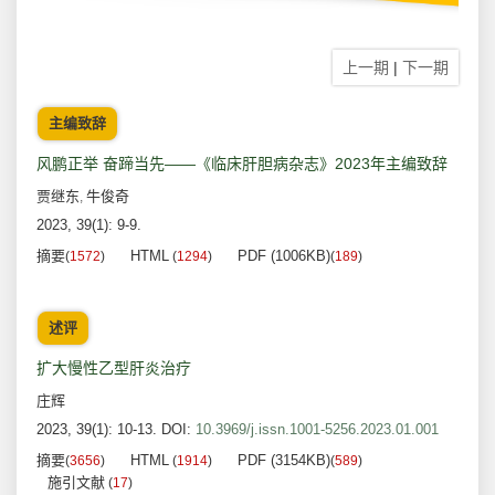
上一期
|
下一期
主编致辞
风鹏正举 奋蹄当先——《临床肝胆病杂志》2023年主编致辞
贾继东
牛俊奇
,
2023, 39(1): 9-9.
摘要
HTML
PDF (1006KB)
(
1572
)
(
1294
)
(
189
)
述评
扩大慢性乙型肝炎治疗
庄辉
2023, 39(1): 10-13.
DOI:
10.3969/j.issn.1001-5256.2023.01.001
摘要
HTML
PDF (3154KB)
(
3656
)
(
1914
)
(
589
)
施引文献
(
17
)