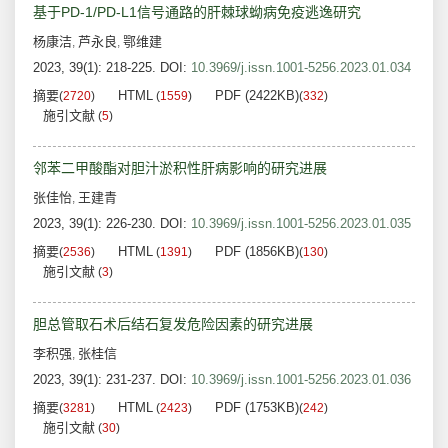
基于PD-1/PD-L1信号通路的肝棘球蚴病免疫逃逸研究
杨康洁
芦永良
鄂维建
,
,
2023, 39(1): 218-225.
DOI:
10.3969/j.issn.1001-5256.2023.01.034
摘要
HTML
PDF (2422KB)
(
2720
)
(
1559
)
(
332
)
施引文献
(
5
)
邻苯二甲酸酯对胆汁淤积性肝病影响的研究进展
张佳怡
王建青
,
2023, 39(1): 226-230.
DOI:
10.3969/j.issn.1001-5256.2023.01.035
摘要
HTML
PDF (1856KB)
(
2536
)
(
1391
)
(
130
)
施引文献
(
3
)
胆总管取石术后结石复发危险因素的研究进展
李积强
张桂信
,
2023, 39(1): 231-237.
DOI:
10.3969/j.issn.1001-5256.2023.01.036
摘要
HTML
PDF (1753KB)
(
3281
)
(
2423
)
(
242
)
施引文献
(
30
)