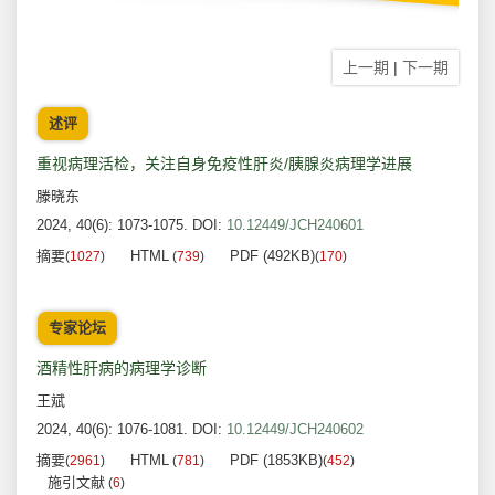
上一期
|
下一期
述评
重视病理活检，关注自身免疫性肝炎/胰腺炎病理学进展
滕晓东
2024, 40(6): 1073-1075.
DOI:
10.12449/JCH240601
摘要
HTML
PDF (492KB)
(
1027
)
(
739
)
(
170
)
专家论坛
酒精性肝病的病理学诊断
王斌
2024, 40(6): 1076-1081.
DOI:
10.12449/JCH240602
摘要
HTML
PDF (1853KB)
(
2961
)
(
781
)
(
452
)
施引文献
(
6
)