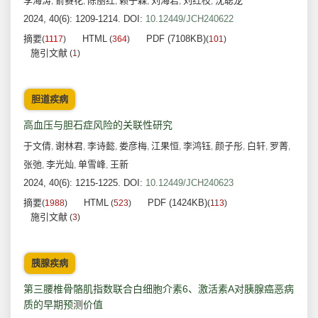
李海涛
俞赛花
陈丽红
赖子森
刘海岩
刘红枝
沈聪龙
,
,
,
,
,
,
2024, 40(6): 1209-1214.
DOI:
10.12449/JCH240622
摘要
HTML
PDF (7108KB)
(
1117
)
(
364
)
(
101
)
施引文献
(
1
)
胆道疾病
高血压与胆石症风险的关联性研究
于文倩
谢林君
李诗懿
娄彦梅
江果恒
李鸿钰
颜子彤
白轩
罗菁
,
,
,
,
,
,
,
,
,
张弛
李光灿
单雪峰
王新
,
,
,
2024, 40(6): 1215-1225.
DOI:
10.12449/JCH240623
摘要
HTML
PDF (1424KB)
(
1988
)
(
523
)
(
113
)
施引文献
(
3
)
胰腺疾病
第三腰椎骨骼肌指数联合白细胞介素6、激活素A对胰腺癌恶病
质的早期预测价值