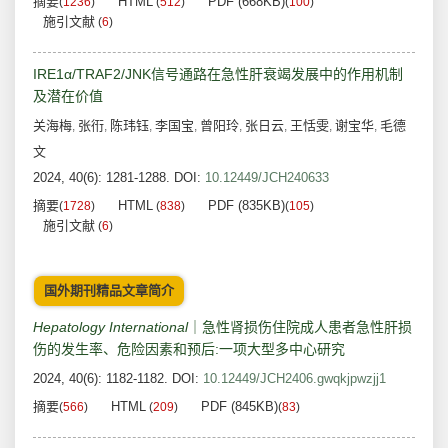
摘要
HTML
PDF (668KB)
(
1236
)
(
512
)
(
100
)
施引文献
(
6
)
IRE1α/TRAF2/JNK信号通路在急性肝衰竭发展中的作用机制
及潜在价值
关海梅
张衎
陈玮钰
李国宝
曾阳玲
张日云
王恬雯
谢宝华
毛德
,
,
,
,
,
,
,
,
文
2024, 40(6): 1281-1288.
DOI:
10.12449/JCH240633
摘要
HTML
PDF (835KB)
(
1728
)
(
838
)
(
105
)
施引文献
(
6
)
国外期刊精品文章简介
Hepatology International
｜急性肾损伤住院成人患者急性肝损
伤的发生率、危险因素和预后:一项大型多中心研究
2024, 40(6): 1182-1182.
DOI:
10.12449/JCH2406.gwqkjpwzjj1
摘要
HTML
PDF (845KB)
(
566
)
(
209
)
(
83
)