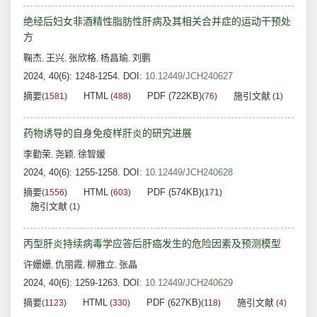
绝经后妇女非酒精性脂肪性肝病及其相关合并症的运动干预处
方
鞠杰
王兴
张欣格
杨昌瑜
刘鹏
,
,
,
,
2024, 40(6): 1248-1254.
DOI:
10.12449/JCH240627
摘要
HTML
PDF (722KB)
施引文献
(
1581
)
(
488
)
(
76
)
(
1
)
药物诱导的自身免疫样肝炎的研究进展
李勤荣
尧颖
徐智媛
,
,
2024, 40(6): 1255-1258.
DOI:
10.12449/JCH240628
摘要
HTML
PDF (574KB)
(
1556
)
(
603
)
(
171
)
施引文献
(
1
)
丙型肝炎持续病毒学应答后肝癌发生的危险因素及预测模型
许姗姗
仇丽霞
柳雅立
张晶
,
,
,
2024, 40(6): 1259-1263.
DOI:
10.12449/JCH240629
摘要
HTML
PDF (627KB)
施引文献
(
1123
)
(
330
)
(
118
)
(
4
)