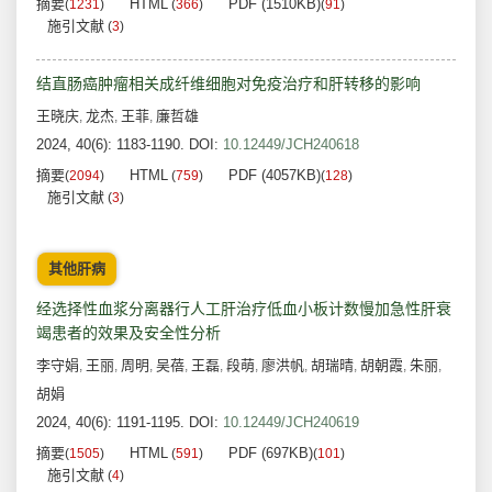
摘要
HTML
PDF (1510KB)
(
1231
)
(
366
)
(
91
)
施引文献
(
3
)
结直肠癌肿瘤相关成纤维细胞对免疫治疗和肝转移的影响
王晓庆
龙杰
王菲
廉哲雄
,
,
,
2024, 40(6): 1183-1190.
DOI:
10.12449/JCH240618
摘要
HTML
PDF (4057KB)
(
2094
)
(
759
)
(
128
)
施引文献
(
3
)
其他肝病
经选择性血浆分离器行人工肝治疗低血小板计数慢加急性肝衰
竭患者的效果及安全性分析
李守娟
王丽
周明
吴蓓
王磊
段萌
廖洪帆
胡瑞晴
胡朝霞
朱丽
,
,
,
,
,
,
,
,
,
,
胡娟
2024, 40(6): 1191-1195.
DOI:
10.12449/JCH240619
摘要
HTML
PDF (697KB)
(
1505
)
(
591
)
(
101
)
施引文献
(
4
)