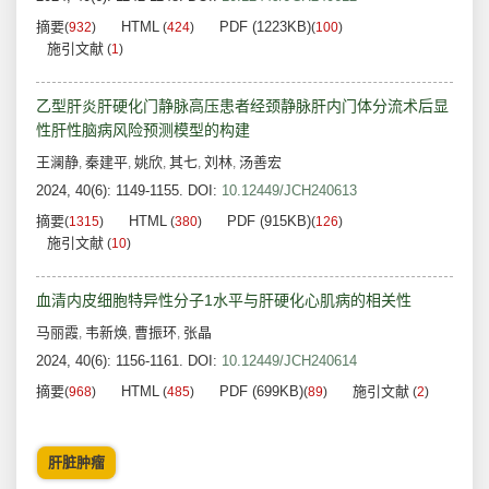
摘要
HTML
PDF (1223KB)
(
932
)
(
424
)
(
100
)
施引文献
(
1
)
乙型肝炎肝硬化门静脉高压患者经颈静脉肝内门体分流术后显
性肝性脑病风险预测模型的构建
王澜静
秦建平
姚欣
其七
刘林
汤善宏
,
,
,
,
,
2024, 40(6): 1149-1155.
DOI:
10.12449/JCH240613
摘要
HTML
PDF (915KB)
(
1315
)
(
380
)
(
126
)
施引文献
(
10
)
血清内皮细胞特异性分子1水平与肝硬化心肌病的相关性
马丽霞
韦新焕
曹振环
张晶
,
,
,
2024, 40(6): 1156-1161.
DOI:
10.12449/JCH240614
摘要
HTML
PDF (699KB)
施引文献
(
968
)
(
485
)
(
89
)
(
2
)
肝脏肿瘤