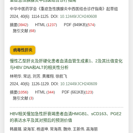
重症急性胰腺炎中西医结合诊疗指南
中华中医药学会《重症急性胰腺炎中西医结合诊疗指南》起草组
2024, 40(6): 1114-1125.
DOI:
10.12449/JCH240608
摘要
HTML
PDF (949KB)
(
3942
)
(
1237
)
(
574
)
施引文献
(
68
)
病毒性肝炎
慢性乙型肝炎及肝硬化患者血清血管生成素1、2及其比值变化
与HBV DNA和ALT的相关性分析
林明华
常远
刘芳
黄雁翔
徐航飞
,
,
,
,
2024, 40(6): 1126-1129.
DOI:
10.12449/JCH240609
摘要
HTML
PDF (661KB)
(
1056
)
(
344
)
(
123
)
施引文献
(
3
)
HBV相关慢加急性肝衰竭患者血清HMGB1、sCD163、PGE2
的表达水平及其对预后的预测价值
韩晨璐
梁海军
杨道坤
常海燕
魏帅
王新伟
高海丽
,
,
,
,
,
,