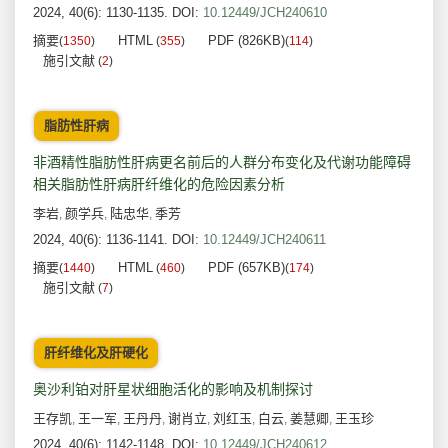
2024, 40(6): 1130-1135.
DOI:
10.12449/JCH240610
摘要
HTML
PDF (826KB)
(
1350
)
(
355
)
(
114
)
施引文献
(
2
)
脂肪性肝病
非酒精性脂肪性肝病更名前后的人群分布变化及代谢功能障碍
相关脂肪性肝病肝纤维化的危险因素分析
李岩
颜学兵
陆忠华
季芳
,
,
,
2024, 40(6): 1136-1141.
DOI:
10.12449/JCH240611
摘要
HTML
PDF (657KB)
(
1440
)
(
460
)
(
174
)
施引文献
(
7
)
肝纤维化及肝硬化
奥沙利铂对肝星状细胞活化的影响及机制探讨
王存凯
王一军
王丹丹
谢肖立
刘红玉
白云
姜慧卿
王玉珍
,
,
,
,
,
,
,
2024, 40(6): 1142-1148.
DOI:
10.12449/JCH240612