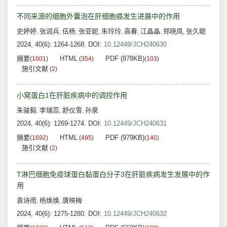
不同来源的细胞外囊泡在肝细胞癌发生进展中的作用
史婷婷
张润兵
伍杨
张亚妮
朱玲玲
高春
江晶晶
郑晓凤
张久聪
,
,
,
,
,
,
,
,
2024, 40(6): 1264-1268.
DOI:
10.12449/JCH240630
摘要
HTML
PDF (878KB)
(
1001
)
(
354
)
(
103
)
施引文献
(
2
)
小窝蛋白1在肝脏疾病中的调控作用
朱骏毅
李瑞蕊
舒仪雪
孙泉
,
,
,
2024, 40(6): 1269-1274.
DOI:
10.12449/JCH240631
摘要
HTML
PDF (979KB)
(
1692
)
(
495
)
(
140
)
施引文献
(
2
)
T淋巴细胞免疫球蛋白黏蛋白分子3在肝脏疾病发生发展中的作
用
袁诗雨
杨焕焕
唐映梅
,
,
2024, 40(6): 1275-1280.
DOI:
10.12449/JCH240632