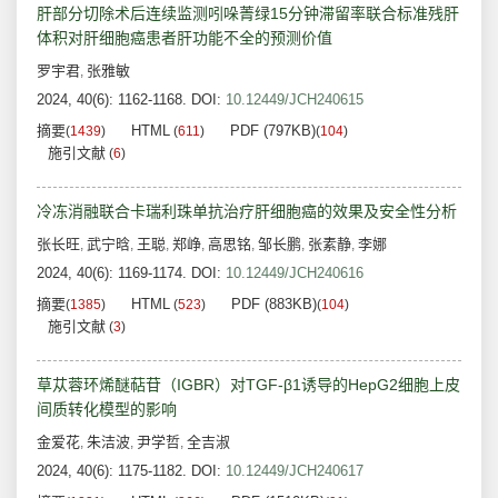
肝部分切除术后连续监测吲哚菁绿15分钟滞留率联合标准残肝
体积对肝细胞癌患者肝功能不全的预测价值
罗宇君
张雅敏
,
2024, 40(6): 1162-1168.
DOI:
10.12449/JCH240615
摘要
HTML
PDF (797KB)
(
1439
)
(
611
)
(
104
)
施引文献
(
6
)
冷冻消融联合卡瑞利珠单抗治疗肝细胞癌的效果及安全性分析
张长旺
武宁晗
王聪
郑峥
高思铭
邹长鹏
张素静
李娜
,
,
,
,
,
,
,
2024, 40(6): 1169-1174.
DOI:
10.12449/JCH240616
摘要
HTML
PDF (883KB)
(
1385
)
(
523
)
(
104
)
施引文献
(
3
)
草苁蓉环烯醚萜苷（IGBR）对TGF-β1诱导的HepG2细胞上皮
间质转化模型的影响
金爱花
朱洁波
尹学哲
全吉淑
,
,
,
2024, 40(6): 1175-1182.
DOI:
10.12449/JCH240617