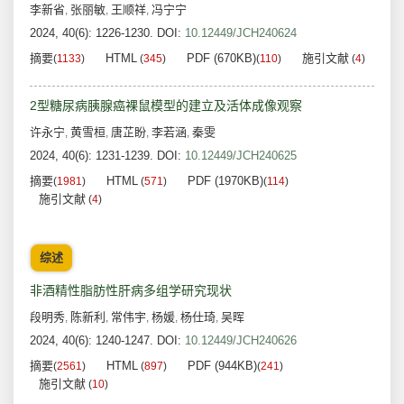
李新省
张丽敏
王顺祥
冯宁宁
,
,
,
2024, 40(6): 1226-1230.
DOI:
10.12449/JCH240624
摘要
HTML
PDF (670KB)
施引文献
(
1133
)
(
345
)
(
110
)
(
4
)
2型糖尿病胰腺癌裸鼠模型的建立及活体成像观察
许永宁
黄雪桓
唐芷盼
李若涵
秦雯
,
,
,
,
2024, 40(6): 1231-1239.
DOI:
10.12449/JCH240625
摘要
HTML
PDF (1970KB)
(
1981
)
(
571
)
(
114
)
施引文献
(
4
)
综述
非酒精性脂肪性肝病多组学研究现状
段明秀
陈新利
常伟宇
杨媛
杨仕琦
吴晖
,
,
,
,
,
2024, 40(6): 1240-1247.
DOI:
10.12449/JCH240626
摘要
HTML
PDF (944KB)
(
2561
)
(
897
)
(
241
)
施引文献
(
10
)