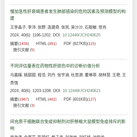
慢加急性肝衰竭患者发生肺部感染的危险因素及预测模型的构
建
王李晶子
李沛
张野
连建奇
张岚
吴沙沙
石聪敏
党肖
,
,
,
,
,
,
,
2024, 40(6): 1196-1202.
DOI:
10.12449/JCH240620
摘要
HTML
PDF (827KB)
(
1456
)
(
491
)
(
115
)
施引文献
(
5
)
不同评估量表在药物性肝损伤中的诊断价值分析
马嘉蹊
姚甜甜
程浩
刘丹
张宇涵
杜思源
董琳菲
胡林慧
王艳
王
,
,
,
,
,
,
,
,
,
贵强
2024, 40(6): 1203-1208.
DOI:
10.12449/JCH240621
摘要
HTML
PDF (601KB)
(
1967
)
(
462
)
(
127
)
施引文献
(
3
)
间充质干细胞联合免疫抑制剂对肝移植大鼠模型免疫排斥的影
响