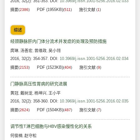
2016, 32(2): 351-353.
DOI:
10.3969/j.issn.1001-5256.2016.02.033
摘要
PDF (1955KB)
施引文献
(
2386
)
(
511
)
(
1
)
综述
经颈静脉肝内门体分流术并发症的处理及预防措施
庹琳
汤善宏
曾维政
吴小翎
,
,
,
2016, 32(2): 354-357.
DOI:
10.3969/j.issn.1001-5256.2016.02.034
摘要
PDF (1523KB)
施引文献
(
2153
)
(
404
)
(
9
)
门静脉高压性胃病的研究进展
黄冠
戴树龙
杨坤兴
王小平
,
,
,
2016, 32(2): 358-360.
DOI:
10.3969/j.issn.1001-5256.2016.02.035
摘要
PDF (1504KB)
施引文献
(
2624
)
(
487
)
(
7
)
调节性T淋巴细胞与HBV感染慢性化的关系
何俊楠
赵守松
,