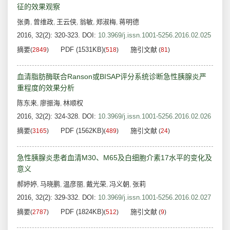
征的效果观察
张勇
曾维政
王云侠
翁敏
郑淑梅
蒋明德
,
,
,
,
,
2016, 32(2): 320-323.
DOI:
10.3969/j.issn.1001-5256.2016.02.025
摘要
PDF (1531KB)
施引文献
(
2849
)
(
518
)
(
81
)
血清脂肪酶联合Ranson或BISAP评分系统诊断急性胰腺炎严
重程度的效果分析
陈东来
廖振海
林顺权
,
,
2016, 32(2): 324-328.
DOI:
10.3969/j.issn.1001-5256.2016.02.026
摘要
PDF (1562KB)
施引文献
(
3165
)
(
489
)
(
24
)
急性胰腺炎患者血清M30、M65及白细胞介素17水平的变化及
意义
郝婷婷
马晓鹏
温彦丽
戴光荣
冯义朝
张莉
,
,
,
,
,
2016, 32(2): 329-332.
DOI:
10.3969/j.issn.1001-5256.2016.02.027
摘要
PDF (1824KB)
施引文献
(
2787
)
(
512
)
(
9
)