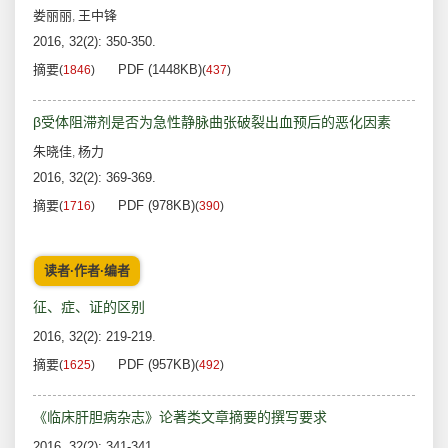
娄丽丽
王中锋
,
2016, 32(2): 350-350.
摘要
PDF (1448KB)
(
1846
)
(
437
)
β受体阻滞剂是否为急性静脉曲张破裂出血预后的恶化因素
朱晓佳
杨力
,
2016, 32(2): 369-369.
摘要
PDF (978KB)
(
1716
)
(
390
)
读者·作者·编者
征、症、证的区别
2016, 32(2): 219-219.
摘要
PDF (957KB)
(
1625
)
(
492
)
《临床肝胆病杂志》论著类文章摘要的撰写要求
2016, 32(2): 341-341.