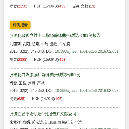
摘要
PDF (1540KB)
施引文献
(
2150
)
(
433
)
(
13
)
病例报告
肝硬化致孤立性十二指肠静脉曲张破裂出血1例报告
刘丽莉
安阳
胡月
华瑞
潘煜
牛俊奇
,
,
,
,
,
2016, 32(2): 347-348.
DOI:
10.3969/j.issn.1001-5256.2016.02.031
摘要
PDF (1690KB)
(
2388
)
(
453
)
肝硬化并发腹膜后静脉曲张破裂出血1例
肖雪
王晶
刘辉
严艳
,
,
,
2016, 32(2): 349-350.
DOI:
10.3969/j.issn.1001-5256.2016.02.032
摘要
PDF (147KB)
(
635
)
(
106
)
肝脏血管平滑肌瘤1例报告并文献复习
来龙祥
宿娟
郝法涛
刘珊珊
段留新
刘全达
,
,
,
,
,