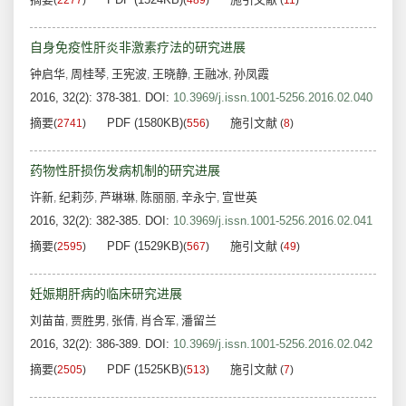
(
2277
)
(
489
)
(
11
)
自身免疫性肝炎非激素疗法的研究进展
钟启华
周桂琴
王宪波
王晓静
王融冰
孙凤霞
,
,
,
,
,
2016, 32(2): 378-381.
DOI:
10.3969/j.issn.1001-5256.2016.02.040
摘要
PDF (1580KB)
施引文献
(
2741
)
(
556
)
(
8
)
药物性肝损伤发病机制的研究进展
许新
纪莉莎
芦琳琳
陈丽丽
辛永宁
宣世英
,
,
,
,
,
2016, 32(2): 382-385.
DOI:
10.3969/j.issn.1001-5256.2016.02.041
摘要
PDF (1529KB)
施引文献
(
2595
)
(
567
)
(
49
)
妊娠期肝病的临床研究进展
刘苗苗
贾胜男
张倩
肖合军
潘留兰
,
,
,
,
2016, 32(2): 386-389.
DOI:
10.3969/j.issn.1001-5256.2016.02.042
摘要
PDF (1525KB)
施引文献
(
2505
)
(
513
)
(
7
)