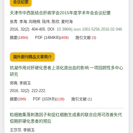
会议纪要
天津市中西医结合肝病学会2015年度学术年会会议纪要
张青
李海
向晓辉
陆伟
陈欣
夏时海
,
,
,
,
,
2016, 32(2): 404-405.
DOI:
10.3969/j.issn.1001-5256.2016.02.046
摘要
PDF (1484KB)
施引文献
(
1894
)
(
409
)
(
3
)
国外期刊精品文章简介
抗凝作用对肝硬化患者上消化道出血的影响:一项回顾性多中心
研究
郑爽
李婉玉
,
2016, 32(2): 222-222.
摘要
PDF (102KB)
施引文献
(
399
)
(
128
)
(
1
)
粒细胞集落刺激因子和促红细胞生成素的联合应用可改善失代
偿期肝硬化患者的预后
王莎莎
李婉玉
,