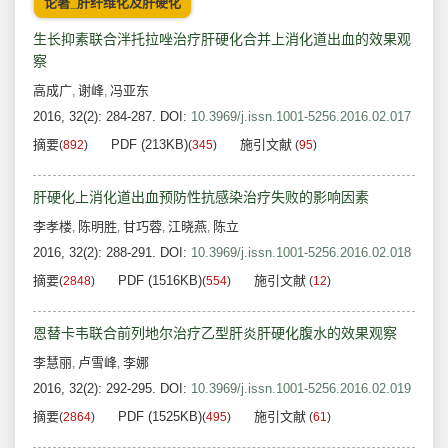
论著_肝纤维化及肝硬化
生长抑素联合泮托拉唑治疗肝硬化合并上消化道出血的效果观
察
高成广
谢峰
冯亚东
,
,
2016, 32(2): 284-287.
DOI:
10.3969/j.issn.1001-5256.2016.02.017
摘要
PDF (213KB)
施引文献
(
892
)
(
345
)
(
95
)
肝硬化上消化道出血预防性抗感染治疗失败的影响因素
李孝楼
陈明胜
甘巧蓉
江晓燕
陈立
,
,
,
,
2016, 32(2): 288-291.
DOI:
10.3969/j.issn.1001-5256.2016.02.018
摘要
PDF (1516KB)
施引文献
(
2848
)
(
554
)
(
12
)
恩替卡韦联合前列地尔治疗乙型肝炎肝硬化腹水的效果观察
李慧丽
卢雪峰
李娜
,
,
2016, 32(2): 292-295.
DOI:
10.3969/j.issn.1001-5256.2016.02.019
摘要
PDF (1525KB)
施引文献
(
2864
)
(
495
)
(
61
)