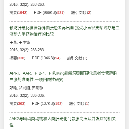
2016, 32(2): 263-263.
摘要
PDF (966KB)
施引文献
(
1942
)
(
521
)
(
2
)
预防肝硬化食管静脉曲张患者再出血:接受小直径支架治疗与血
液动力学药物治疗的比较
王燕
王中锋
,
2016, 32(2): 283-283.
摘要
PDF (104KB)
施引文献
(
338
)
(
94
)
(
1
)
APRI、AAR、FIB-4、FI和King指数预测肝硬化患者食管静脉
曲张的准确性:一项回顾性研究
邓晗
祁兴顺
郭晓钟
,
,
2016, 32(2): 336-336.
摘要
PDF (107KB)
施引文献
(
363
)
(
192
)
(
1
)
JAK2与啮齿类动物和人类肝硬化门静脉高压及并发症的相关
性