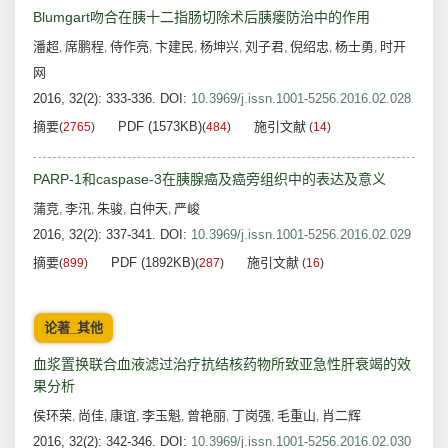
Blumgart吻合在胰十二指肠切除术后胰瘘防治中的作用
潘超
席鹏程
侍作亮
卞建民
杨坤兴
刘子君
倪绍忠
杨士勇
时开
,
,
,
,
,
,
,
,
网
2016, 32(2): 333-336.
DOI:
10.3969/j.issn.1001-5256.2016.02.028
摘要
PDF (1573KB)
施引文献
(
2765
)
(
484
)
(
14
)
PARP-1和caspase-3在胰腺癌及癌旁组织中的表达及意义
蒲竞
李汛
朱骏
白仲天
严峻
,
,
,
,
2016, 32(2): 337-341.
DOI:
10.3969/j.issn.1001-5256.2016.02.029
摘要
PDF (1892KB)
施引文献
(
899
)
(
287
)
(
16
)
论著_其他
血浆置换联合血液滤过治疗抗结核药物所致亚急性肝衰竭的效
果分析
侯环荣
尚佳
康谊
李玉魁
曾艳丽
丁岗强
毛重山
肖二辉
,
,
,
,
,
,
,
2016, 32(2): 342-346.
DOI:
10.3969/j.issn.1001-5256.2016.02.030