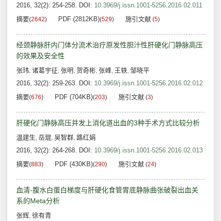
2016, 32(2): 254-258.
DOI:
10.3969/j.issn.1001-5256.2016.02.011
摘要
PDF (2812KB)
施引文献
(
2642
)
(
529
)
(
5
)
经颈静脉肝内门体分流术治疗原发性胆汁性肝硬化门静脉高压
的效果及安全性
张玮
诸葛宇征
张明
贺奇彬
张峰
王轶
邹晓平
,
,
,
,
,
,
2016, 32(2): 259-263.
DOI:
10.3969/j.issn.1001-5256.2016.02.012
摘要
PDF (704KB)
施引文献
(
676
)
(
203
)
(
3
)
肝硬化门静脉高压并发上消化道出血的3种手术方式比较分析
温建生
岳琨
吴智群
路红娟
,
,
,
2016, 32(2): 264-268.
DOI:
10.3969/j.issn.1001-5256.2016.02.013
摘要
PDF (430KB)
施引文献
(
883
)
(
290
)
(
24
)
血清-腹水白蛋白梯度与肝硬化食管胃底静脉曲张破裂出血关
系的Meta分析
张辉
徐有青
,