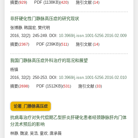
摘要
PDF (1138KB)
施引文献
(
929
)
(
420
)
(
14
)
非肝硬化性门静脉高压症的研究现状
张博静
韩国宏
樊代明
,
,
2016, 32(2): 245-249.
DOI:
10.3969/j.issn.1001-5256.2016.02.009
摘要
PDF (239KB)
施引文献
(
2367
)
(
511
)
(
14
)
我国门静脉高压症外科治疗的现况和展望
杨镇
2016, 32(2): 250-253.
DOI:
10.3969/j.issn.1001-5256.2016.02.010
摘要
PDF (1512KB)
施引文献
(
2698
)
(
531
)
(
33
)
论著_门静脉高压症
抗病毒治疗对失代偿期乙型肝炎肝硬化患者经颈静脉肝内门体
分流术预后的影响
林静
魏波
吴浩
童欢
唐承薇
,
,
,
,