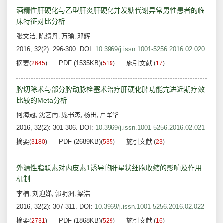
酒精性肝硬化与乙型肝炎肝硬化并发糖代谢异常男性患者的临
床特征对比分析
张文洁
陈绮丹
万瑜
邓辉
,
,
,
2016, 32(2): 296-300.
DOI:
10.3969/j.issn.1001-5256.2016.02.020
摘要
PDF (1535KB)
施引文献
(
2645
)
(
519
)
(
17
)
脾切除术与部分脾动脉栓塞术治疗肝硬化脾功能亢进近期疗效
比较的Meta分析
何海冠
沈艺南
庞书杰
杨田
卢军华
,
,
,
,
2016, 32(2): 301-306.
DOI:
10.3969/j.issn.1001-5256.2016.02.021
摘要
PDF (2689KB)
施引文献
(
3180
)
(
535
)
(
23
)
外源性脂联素对内皮素1诱导的肝星状细胞收缩的影响及作用
机制
李楠
刘迎娣
郭明洲
梁浩
,
,
,
2016, 32(2): 307-311.
DOI:
10.3969/j.issn.1001-5256.2016.02.022
摘要
PDF (1868KB)
施引文献
(
2731
)
(
529
)
(
16
)