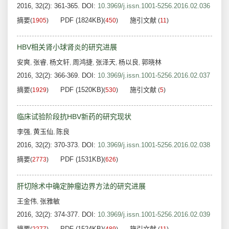
2016, 32(2): 361-365.
DOI:
10.3969/j.issn.1001-5256.2016.02.036
摘要
PDF (1824KB)
施引文献
(
1905
)
(
450
)
(
11
)
HBV相关肾小球肾炎的研究进展
安爽
张睿
杨文轩
周鸿捷
张泽天
杨以良
郭晓林
,
,
,
,
,
,
2016, 32(2): 366-369.
DOI:
10.3969/j.issn.1001-5256.2016.02.037
摘要
PDF (1520KB)
施引文献
(
1929
)
(
530
)
(
5
)
临床试验阶段抗HBV新药的研究现状
李强
黄玉仙
陈良
,
,
2016, 32(2): 370-373.
DOI:
10.3969/j.issn.1001-5256.2016.02.038
摘要
PDF (1531KB)
(
2773
)
(
626
)
肝切除术中确定肿瘤边界方法的研究进展
王金伟
张雅敏
,
2016, 32(2): 374-377.
DOI:
10.3969/j.issn.1001-5256.2016.02.039
摘要
PDF (1524KB)
施引文献