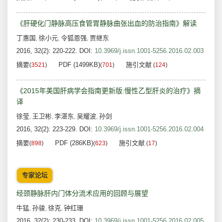
《肝硬化门静脉高压食管胃静脉曲张出血的防治指南》解读
丁惠国
徐小元
令狐恩强
贾继东
,
,
,
2016, 32(2): 220-222.
DOI:
10.3969/j.issn.1001-5256.2016.02.003
摘要
PDF (1499KB)
施引文献
(
3521
)
(
701
)
(
124
)
《2015年美国肝病学会指南更新版:慢性乙型肝炎的治疗》摘
译
徐莹
王卫彬
李湛东
吴耀波
孙剑
,
,
,
,
2016, 32(2): 223-229.
DOI:
10.3969/j.issn.1001-5256.2016.02.004
摘要
PDF (286KB)
施引文献
(
898
)
(
623
)
(
17
)
专家论坛
经颈静脉肝内门体分流术应用的回顾与展望
牛猛
孙骏
徐克
钟红珊
,
,
,
2016, 32(2): 230-233.
DOI:
10.3969/j.issn.1001-5256.2016.02.005