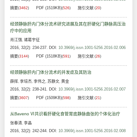
摘要
PDF (1519KB)
施引文献
(
3462
)
(
526
)
(
20
)
经颈静脉肝内门体分流术研究进展及其在肝硬化门静脉高压治
疗中的应用
肖江强
诸葛宇征
,
2016, 32(2): 234-237.
DOI:
10.3969/j.issn.1001-5256.2016.02.006
摘要
PDF (1518KB)
施引文献
(
3144
)
(
591
)
(
26
)
经颈静脉肝内门体分流术的并发症及其防治
薛挥
李培杰
李伟之
苏静文
黄金
,
,
,
,
2016, 32(2): 238-241.
DOI:
10.3969/j.issn.1001-5256.2016.02.007
摘要
PDF (1509KB)
施引文献
(
3607
)
(
598
)
(
21
)
从Baveno Ⅵ共识看肝硬化食管胃底静脉曲张的个体化治疗
张春清
李晶
,
2016, 32(2): 242-244.
DOI:
10.3969/j.issn.1001-5256.2016.02.008