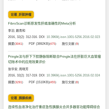
论著_肝脏肿瘤
FibroScan诊断原发性肝癌准确性的Meta分析
李汨
聂青和
,
2016, 32(2): 312-316.
DOI:
10.3969/j.issn.1001-5256.2016.02.023
摘要
PDF (3892KB)
施引文献
(
3041
)
(
475
)
(
9
)
Pringle法与肝下下腔静脉阻断联合Pringle法在肝脏巨大血管瘤
切除术中的应用效果评价
张华安
周晓芳
,
2016, 32(2): 317-319.
DOI:
10.3969/j.issn.1001-5256.2016.02.024
摘要
PDF (1510KB)
施引文献
(
3291
)
(
455
)
(
8
)
论著_胰腺疾病
连续性血液净化治疗重症急性胰腺炎合并多器官功能障碍综合