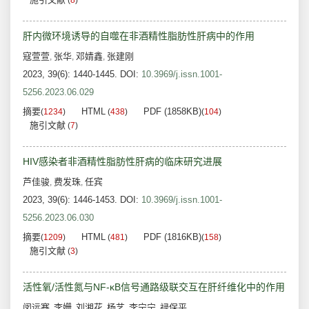
(
8
)
肝内微环境诱导的自噬在非酒精性脂肪性肝病中的作用
寇萱萱
张华
邓婧鑫
张建刚
,
,
,
2023, 39(6): 1440-1445.
DOI:
10.3969/j.issn.1001-
5256.2023.06.029
摘要
HTML
PDF (1858KB)
(
1234
)
(
438
)
(
104
)
施引文献
(
7
)
HIV感染者非酒精性脂肪性肝病的临床研究进展
芦佳骏
费发珠
任宾
,
,
2023, 39(6): 1446-1453.
DOI:
10.3969/j.issn.1001-
5256.2023.06.030
摘要
HTML
PDF (1816KB)
(
1209
)
(
481
)
(
158
)
施引文献
(
3
)
活性氧/活性氮与NF-κB信号通路级联交互在肝纤维化中的作用
闵远骞
李姗
刘湘花
杨艺
李宁宁
禄保平
,
,
,
,
,