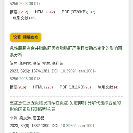
5256.2023.06.017
摘要
HTML
PDF (3720KB)
(
1212
)
(
342
)
(
137
)
施引文献
(
16
)
论著_胰腺疾病
急性胰腺炎合并脂肪肝患者脂肪肝严重程度动态变化的影响因
素分析
陈强
蒋明宽
张苗
罗琳
张利荣
,
,
,
,
2023, 39(6): 1374-1381.
DOI:
10.3969/j.issn.1001-
5256.2023.06.018
摘要
HTML
PDF (1811KB)
施引文献
(
916
)
(
228
)
(
98
)
(
4
)
重症急性胰腺炎继发持续性炎症-免疫抑制-分解代谢综合征的
影响因素及预测模型构建
李婵
梁志海
唐国都
,
,
2023, 39(6): 1382-1390.
DOI:
10.3969/j.issn.1001-