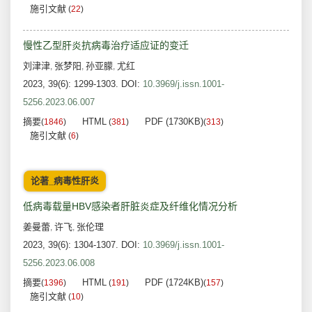
施引文献
(
22
)
慢性乙型肝炎抗病毒治疗适应证的变迁
刘津津
张梦阳
孙亚朦
尤红
,
,
,
2023, 39(6): 1299-1303.
DOI:
10.3969/j.issn.1001-
5256.2023.06.007
摘要
HTML
PDF (1730KB)
(
1846
)
(
381
)
(
313
)
施引文献
(
6
)
论著_病毒性肝炎
低病毒载量HBV感染者肝脏炎症及纤维化情况分析
姜曼蕾
许飞
张伦理
,
,
2023, 39(6): 1304-1307.
DOI:
10.3969/j.issn.1001-
5256.2023.06.008
摘要
HTML
PDF (1724KB)
(
1396
)
(
191
)
(
157
)
施引文献
(
10
)