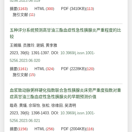
5256.2023.06.019
摘要
HTML
PDF (3410KB)
(
1163
)
(
300
)
(
113
)
施引文献
(
11
)
五种评分系统预测高甘油三酯血症性急性胰腺炎严重程度的比
较
王鵷臻
员雅玲
谢娟
黄李雅
,
,
,
2023, 39(6): 1391-1397.
DOI:
10.3969/j.issn.1001-
5256.2023.06.020
摘要
HTML
PDF (2228KB)
(
1161
)
(
324
)
(
120
)
施引文献
(
15
)
血浆致动脉粥样硬化指数联合急性胰腺炎床旁严重度指数对重
症高甘油三酯血症性急性胰腺炎的早期预测价值
戢奇
黄燨
佘琛怡
张松
徐维田
吴清明
,
,
,
,
,
2023, 39(6): 1398-1403.
DOI:
10.3969/j.issn.1001-
5256.2023.06.021
摘要
HTML
PDF (2004KB)
(
1156
)
(
256
)
(
116
)