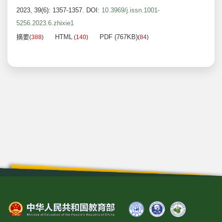
2023, 39(6): 1357-1357.
DOI:
10.3969/j.issn.1001-
5256.2023.6.zhixie1
摘要
HTML
PDF (767KB)
(
388
)
(
140
)
(
84
)