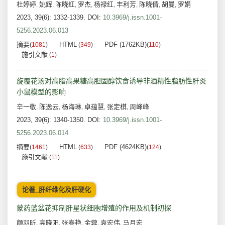
杜婷婷
姚辉
陈晓红
罗杰
杨禄红
丰利芳
陈晓倩
胡曼
罗娟
,
,
,
,
,
,
,
,
2023, 39(6): 1332-1339.
DOI:
10.3969/j.issn.1001-
5256.2023.06.013
摘要
HTML
PDF (1762KB)
(
1081
)
(
349
)
(
110
)
施引文献
(
1
)
旋覆花汤对高脂高果糖高胆固醇饮食诱导非酒精性脂肪性肝炎
小鼠模型的影响
辛一敬
陈逸云
杨海琳
卓蕴慧
张定棋
周峰峰
,
,
,
,
,
2023, 39(6): 1340-1350.
DOI:
10.3969/j.issn.1001-
5256.2023.06.014
摘要
HTML
PDF (4624KB)
(
1461
)
(
633
)
(
124
)
施引文献
(
11
)
论著_肝纤维化及肝硬化
蒙药蓝盆花抑制肝星状细胞增殖的作用及机制初探
颜羽昕
高晓阳
张春艳
金蓉
袁宏伟
马月宏
,
,
,
,
,