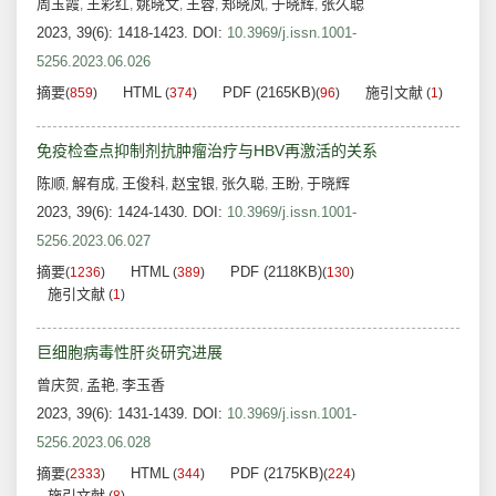
周玉霞
王彩红
姚晓文
王蓉
郑晓凤
于晓辉
张久聪
,
,
,
,
,
,
2023, 39(6): 1418-1423.
DOI:
10.3969/j.issn.1001-
5256.2023.06.026
摘要
HTML
PDF (2165KB)
施引文献
(
859
)
(
374
)
(
96
)
(
1
)
免疫检查点抑制剂抗肿瘤治疗与HBV再激活的关系
陈顺
解有成
王俊科
赵宝银
张久聪
王盼
于晓辉
,
,
,
,
,
,
2023, 39(6): 1424-1430.
DOI:
10.3969/j.issn.1001-
5256.2023.06.027
摘要
HTML
PDF (2118KB)
(
1236
)
(
389
)
(
130
)
施引文献
(
1
)
巨细胞病毒性肝炎研究进展
曾庆贺
孟艳
李玉香
,
,
2023, 39(6): 1431-1439.
DOI:
10.3969/j.issn.1001-
5256.2023.06.028
摘要
HTML
PDF (2175KB)
(
2333
)
(
344
)
(
224
)
施引文献