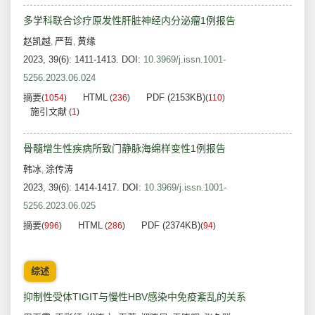
多学科联合诊疗原发性肝脏神经内分泌瘤1例报告
赵凯越
严哲
黄缘
,
,
2023, 39(6): 1411-1413.
DOI:
10.3969/j.issn.1001-
5256.2023.06.024
摘要
HTML
PDF (2153KB)
(
1054
)
(
236
)
(
110
)
施引文献
(
1
)
骨髓增生性疾病所致门静脉海绵样变性1例报告
韩冰
涂传涛
,
2023, 39(6): 1414-1417.
DOI:
10.3969/j.issn.1001-
5256.2023.06.025
摘要
HTML
PDF (2374KB)
(
996
)
(
286
)
(
94
)
综述
抑制性受体TIGIT与慢性HBV感染中免疫紊乱的关系