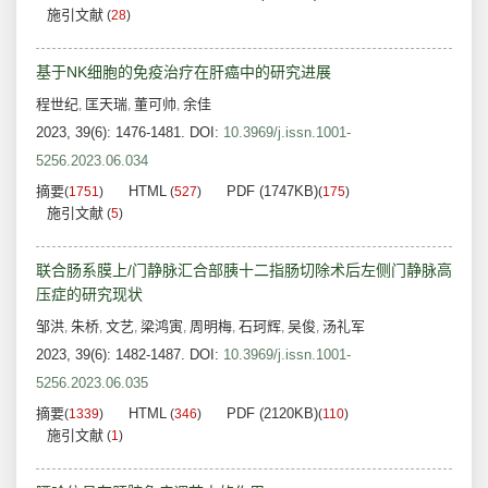
施引文献
(
28
)
基于NK细胞的免疫治疗在肝癌中的研究进展
程世纪
匡天瑞
董可帅
余佳
,
,
,
2023, 39(6): 1476-1481.
DOI:
10.3969/j.issn.1001-
5256.2023.06.034
摘要
HTML
PDF (1747KB)
(
1751
)
(
527
)
(
175
)
施引文献
(
5
)
联合肠系膜上/门静脉汇合部胰十二指肠切除术后左侧门静脉高
压症的研究现状
邹洪
朱桥
文艺
梁鸿寅
周明梅
石珂辉
吴俊
汤礼军
,
,
,
,
,
,
,
2023, 39(6): 1482-1487.
DOI:
10.3969/j.issn.1001-
5256.2023.06.035
摘要
HTML
PDF (2120KB)
(
1339
)
(
346
)
(
110
)
施引文献
(
1
)