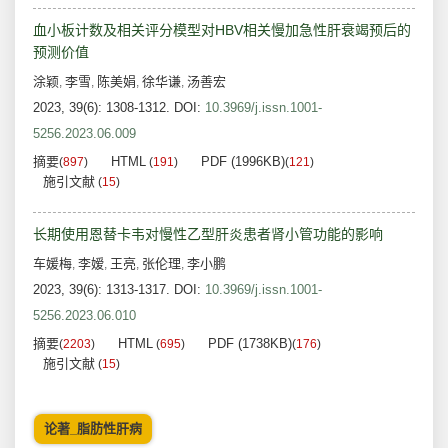
血小板计数及相关评分模型对HBV相关慢加急性肝衰竭预后的
预测价值
涂颖
李雪
陈美娟
徐华谦
汤善宏
,
,
,
,
2023, 39(6): 1308-1312.
DOI:
10.3969/j.issn.1001-
5256.2023.06.009
摘要
HTML
PDF (1996KB)
(
897
)
(
191
)
(
121
)
施引文献
(
15
)
长期使用恩替卡韦对慢性乙型肝炎患者肾小管功能的影响
车媛梅
李嫒
王亮
张伦理
李小鹏
,
,
,
,
2023, 39(6): 1313-1317.
DOI:
10.3969/j.issn.1001-
5256.2023.06.010
摘要
HTML
PDF (1738KB)
(
2203
)
(
695
)
(
176
)
施引文献
(
15
)
论著_脂肪性肝病