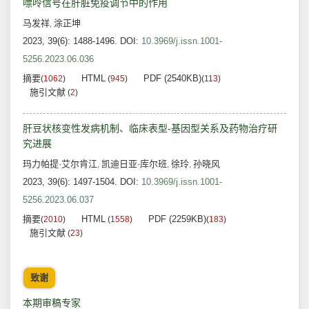
嘌呤信号在肝脏免疫调节中的作用
马发祥
涂正坤
,
2023, 39(6): 1488-1496.
DOI:
10.3969/j.issn.1001-
5256.2023.06.036
摘要
HTML
PDF (2540KB)
(
1062
)
(
945
)
(
113
)
施引文献
(
2
)
肝豆状核变性发病机制、临床表型-基因型关系及药物治疗研
究进展
玛力帕提·艾尔肯江
凯迪日亚·库尔班
徐玲
孙晓风
,
,
,
2023, 39(6): 1497-1504.
DOI:
10.3969/j.issn.1001-
5256.2023.06.037
摘要
HTML
PDF (2259KB)
(
2010
)
(
1558
)
(
183
)
施引文献
(
23
)
致谢
本期审稿专家