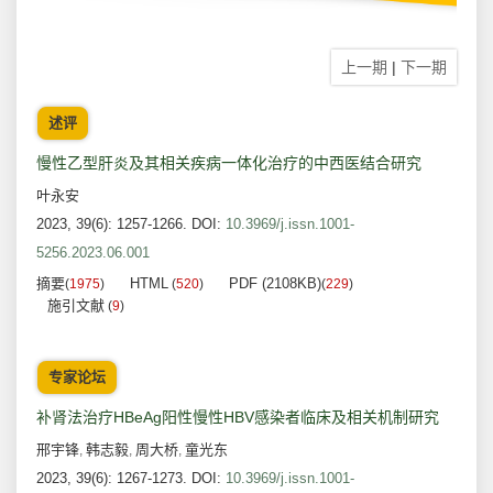
上一期
|
下一期
述评
慢性乙型肝炎及其相关疾病一体化治疗的中西医结合研究
叶永安
2023, 39(6): 1257-1266.
DOI:
10.3969/j.issn.1001-
5256.2023.06.001
摘要
HTML
PDF (2108KB)
(
1975
)
(
520
)
(
229
)
施引文献
(
9
)
专家论坛
补肾法治疗HBeAg阳性慢性HBV感染者临床及相关机制研究
邢宇锋
韩志毅
周大桥
童光东
,
,
,
2023, 39(6): 1267-1273.
DOI:
10.3969/j.issn.1001-