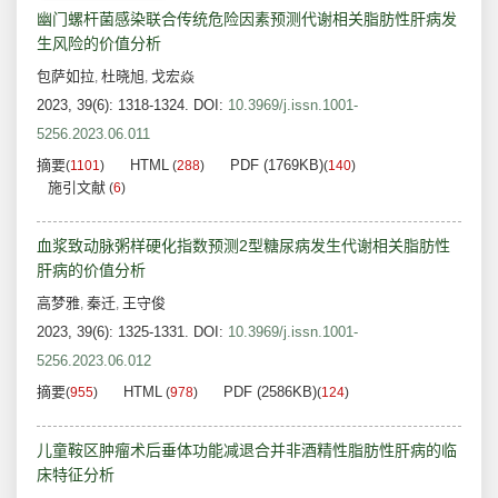
幽门螺杆菌感染联合传统危险因素预测代谢相关脂肪性肝病发
生风险的价值分析
包萨如拉
杜晓旭
戈宏焱
,
,
2023, 39(6): 1318-1324.
DOI:
10.3969/j.issn.1001-
5256.2023.06.011
摘要
HTML
PDF (1769KB)
(
1101
)
(
288
)
(
140
)
施引文献
(
6
)
血浆致动脉粥样硬化指数预测2型糖尿病发生代谢相关脂肪性
肝病的价值分析
高梦雅
秦迁
王守俊
,
,
2023, 39(6): 1325-1331.
DOI:
10.3969/j.issn.1001-
5256.2023.06.012
摘要
HTML
PDF (2586KB)
(
955
)
(
978
)
(
124
)
儿童鞍区肿瘤术后垂体功能减退合并非酒精性脂肪性肝病的临
床特征分析