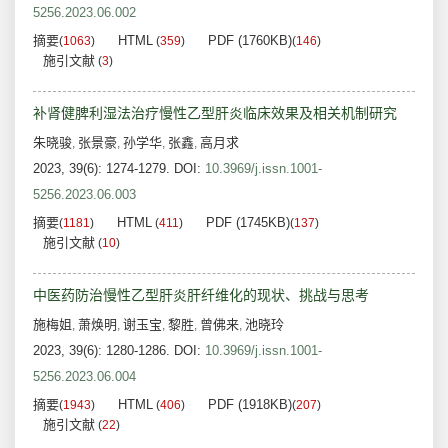
5256.2023.06.002
摘要
HTML
PDF (1760KB)
(
1063
)
(
359
)
(
146
)
施引文献
(
3
)
补肾健脾利湿法治疗慢性乙型肝炎临床效果及相关机制研究
朱晓骏
张景豪
孙学华
张鑫
高月求
,
,
,
,
2023, 39(6): 1274-1279.
DOI:
10.3969/j.issn.1001-
5256.2023.06.003
摘要
HTML
PDF (1745KB)
(
1181
)
(
411
)
(
137
)
施引文献
(
10
)
中医药防治慢性乙型肝炎肝纤维化的现状、挑战与思考
施梅姐
萧焕明
谢玉宝
黎胜
曾佛来
池晓玲
,
,
,
,
,
2023, 39(6): 1280-1286.
DOI:
10.3969/j.issn.1001-
5256.2023.06.004
摘要
HTML
PDF (1918KB)
(
1943
)
(
406
)
(
207
)
施引文献
(
22
)