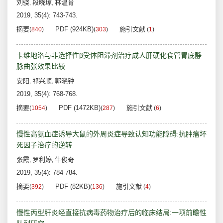
刘骁
段晓琼
林温育
,
,
2019, 35(4): 743-743.
摘要
PDF (924KB)
施引文献
(
840
)
(
303
)
(
1
)
卡维地洛与非选择性β受体阻滞剂治疗成人肝硬化食管胃底静
脉曲张效果比较
安阳
祁兴顺
郭晓钟
,
,
2019, 35(4): 768-768.
摘要
PDF (1472KB)
施引文献
(
1054
)
(
287
)
(
6
)
慢性高氨血症诱导大鼠的外周炎症导致认知功能障碍:抗肿瘤坏
死因子治疗的逆转
张霞
罗利婷
牛俊奇
,
,
2019, 35(4): 784-784.
摘要
PDF (82KB)
施引文献
(
392
)
(
136
)
(
4
)
慢性丙型肝炎经直接抗病毒药物治疗后的临床结局:一项前瞻性