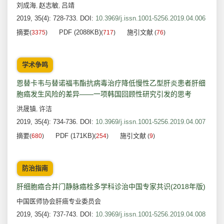
刘成海
赵志敏
吕靖
,
,
2019, 35(4): 728-733.
DOI:
10.3969/j.issn.1001-5256.2019.04.006
摘要
PDF (2088KB)
施引文献
(
3375
)
(
717
)
(
76
)
学术争鸣
恩替卡韦与替诺福韦酯抗病毒治疗降低慢性乙型肝炎患者肝细
胞癌发生风险的差异——一项韩国回顾性研究引发的思考
洪晟镇
许洁
,
2019, 35(4): 734-736.
DOI:
10.3969/j.issn.1001-5256.2019.04.007
摘要
PDF (171KB)
施引文献
(
680
)
(
254
)
(
9
)
防治指南
肝细胞癌合并门静脉癌栓多学科诊治中国专家共识(2018年版)
中国医师协会肝癌专业委员会
2019, 35(4): 737-743.
DOI:
10.3969/j.issn.1001-5256.2019.04.008