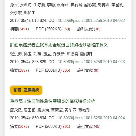
孙玉
张洪海
生守鹏
李聪
袁春旺
崔石昌
扈彩霞
刘博君
李星明
,
,
,
,
,
,
,
,
,
张永宏
郑加生
,
2019, 35(4): 818-824.
DOI:
10.3969/j.issn.1001-5256.2019.04.022
摘要
PDF (2502KB)
施引文献
(
2491
)
(
358
)
(
36
)
肝细胞癌患者血浆基质金属蛋白酶的检测及临床意义
张洪海
孙玉
刘芳
谢立
乔录新
陈德喜
殷继明
,
,
,
,
,
,
2019, 35(4): 825-829.
DOI:
10.3969/j.issn.1001-5256.2019.04.023
摘要
PDF (2001KB)
施引文献
(
1887
)
(
365
)
(
9
)
论著_胰腺疾病
重症高甘油三酯性急性胰腺炎的临床特征分析
唐永凤
唐国都
梁志海
覃蒙斌
黄华丽
覃敏珍
,
,
,
,
,
2019, 35(4): 830-834.
DOI:
10.3969/j.issn.1001-5256.2019.04.024
摘要
PDF (2088KB)
施引文献
(
1672
)
(
391
)
(
45
)