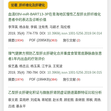
论著_肝纤维化及肝硬化
血清EBV-miR-BART13-3P在青海地区慢性乙型肝炎肝纤维化
患者中的表达及诊断价值
李萍英
杨永耿
李娟
沈有秀
马颖才
陆伦根
,
,
,
,
,
2019, 35(4): 774-779.
DOI:
10.3969/j.issn.1001-5256.2019.04.014
摘要
PDF (2095KB)
施引文献
(
1934
)
(
363
)
(
2
)
理气健脾方预防乙型肝炎肝硬化合并重度食管胃底静脉曲张患
者1年内出血的疗效评价
侯艺鑫
杨志云
杨玉英
江宇泳
王宪波
,
,
,
,
2019, 35(4): 780-784.
DOI:
10.3969/j.issn.1001-5256.2019.04.015
摘要
PDF (1994KB)
施引文献
(
1974
)
(
384
)
(
9
)
乙型肝炎肝硬化积证与臌胀肝肾阴虚证肠道菌群特征比较分析
蔡文君
栾雨婷
刘成海
蒋轼丽
赵长青
顾宏图
袁继丽
邢枫
周扬
,
,
,
,
,
,
,
,
,
吕靖
慕永平
,