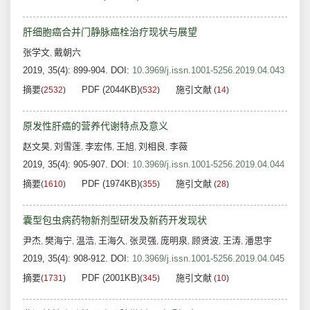
肝细胞癌合并门静脉癌栓治疗现状与展望
张学文
戴朝六
,
2019, 35(4): 899-904.
DOI:
10.3969/j.issn.1001-5256.2019.04.043
摘要
PDF (2044KB)
施引文献
(
2532
)
(
532
)
(
14
)
原发性肝癌的营养代谢特点及意义
赵文昊
刘雪莲
李宏伟
王旭
刘相良
李薇
,
,
,
,
,
2019, 35(4): 905-907.
DOI:
10.3969/j.issn.1001-5256.2019.04.044
摘要
PDF (1974KB)
施引文献
(
1610
)
(
355
)
(
28
)
囊型包虫病药物新剂型研发及新药开发现状
尹杰
樊海宁
温浩
王海久
张灵强
庞明泉
顾贤波
王涛
潘思宇
,
,
,
,
,
,
,
,
2019, 35(4): 908-912.
DOI:
10.3969/j.issn.1001-5256.2019.04.045
摘要
PDF (2001KB)
施引文献
(
1731
)
(
345
)
(
10
)