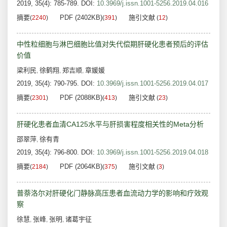
2019, 35(4): 785-789.
DOI:
10.3969/j.issn.1001-5256.2019.04.016
摘要
PDF (2402KB)
施引文献
(
2240
)
(
391
)
(
12
)
中性粒细胞与淋巴细胞比值对失代偿期肝硬化患者预后的评估
价值
梁利民
徐鹤翔
郑吉顺
章媛媛
,
,
,
2019, 35(4): 790-795.
DOI:
10.3969/j.issn.1001-5256.2019.04.017
摘要
PDF (2088KB)
施引文献
(
2301
)
(
413
)
(
23
)
肝硬化患者血清CA125水平与肝损害程度相关性的Meta分析
邵翠萍
徐有青
,
2019, 35(4): 796-800.
DOI:
10.3969/j.issn.1001-5256.2019.04.018
摘要
PDF (2064KB)
施引文献
(
2184
)
(
375
)
(
3
)
普萘洛尔对肝硬化门静脉高压患者血流动力学的影响和疗效观
察
徐慧
张峰
张明
诸葛宇征
,
,
,