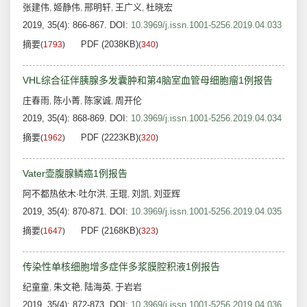
张建伟
姬静伟
邢明轩
王广义
杜晓宏
,
,
,
,
2019, 35(4): 866-867.
DOI:
10.3969/j.issn.1001-5256.2019.04.033
摘要
PDF (2038KB)
(
1793
)
(
340
)
VHL综合征伴胰腺多发囊肿和第4脑室血管母细胞瘤1例报告
庄春雨
陈小菁
陈家诚
周开伦
,
,
,
2019, 35(4): 868-869.
DOI:
10.3969/j.issn.1001-5256.2019.04.034
摘要
PDF (2223KB)
(
1962
)
(
320
)
Vater壶腹腺鳞癌1例报告
阿不都热依木·吐尔洪
王琨
刘凯
刘亚辉
,
,
,
2019, 35(4): 870-871.
DOI:
10.3969/j.issn.1001-5256.2019.04.035
摘要
PDF (2168KB)
(
1647
)
(
323
)
传染性单核细胞增多症伴多浆膜腔积液1例报告
纪童童
朱文艳
陆海英
于岩岩
,
,
,
2019, 35(4): 872-873.
DOI:
10.3969/j.issn.1001-5256.2019.04.036