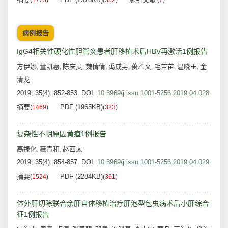
(
1773
)
(
352
)
(
7
)
病例报告
IgG4相关性硬化性胆管炎患者肝移植术后HBV再激活1例报告
方伊娜
董凯惠
陈庆灵
魏倩倩
禹成男
蒉乙文
毛苗苗
温晓玉
金
,
,
,
,
,
,
,
,
清龙
2019, 35(4): 852-853.
DOI:
10.3969/j.issn.1001-5256.2019.04.028
摘要
PDF (1965KB)
(
1469
)
(
323
)
复杂性不明原因黄疸1例报告
高禄化
聂青和
赵西太
,
,
2019, 35(4): 854-857.
DOI:
10.3969/j.issn.1001-5256.2019.04.029
摘要
PDF (2284KB)
(
1524
)
(
361
)
体外肝切除联合余肝自体移植治疗肝泡型包虫病术后小肝综合
征1例报告