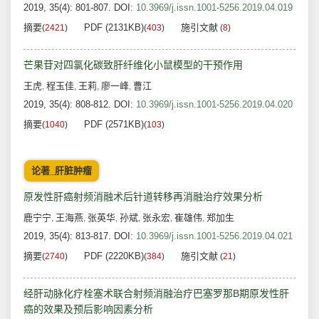
2019, 35(4): 801-807.
DOI:
10.3969/j.issn.1001-5256.2019.04.019
摘要
PDF (2131KB)
施引文献
(
2421
)
(
403
)
(
8
)
芒果苷对四氯化碳致肝纤维化小鼠模型的干预作用
王虎
程玉佳
王莉
廖一峰
曹江
,
,
,
,
2019, 35(4): 808-812.
DOI:
10.3969/j.issn.1001-5256.2019.04.020
摘要
PDF (2571KB)
(
1040
)
(
103
)
论著_肝脏肿瘤
原发性肝癌射频消融术后针道转移再消融治疗效果分析
鹿宁宁
王海燕
张英华
孙斌
张永宏
崔雄伟
郑加生
,
,
,
,
,
,
2019, 35(4): 813-817.
DOI:
10.3969/j.issn.1001-5256.2019.04.021
摘要
PDF (2220KB)
施引文献
(
2740
)
(
384
)
(
21
)
经肝动脉化疗栓塞术联合射频消融治疗巴塞罗那B期原发性肝
癌的效果及预后影响因素分析