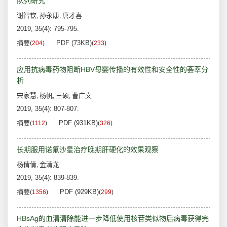
队列研究
谢智钦
孙永康
唐才喜
,
,
2019, 35(4): 795-795.
摘要
PDF (73KB)
(
204
)
(
233
)
应用抗病毒药物阻断HBV母婴传播的有效性和安全性的荟萃分
析
宋家慧
杨帆
王硕
曹广文
,
,
,
2019, 35(4): 807-807.
摘要
PDF (931KB)
(
1112
)
(
326
)
长期服用诺氟沙星治疗晚期肝硬化的效果观察
杨倩倩
金清龙
,
2019, 35(4): 839-839.
摘要
PDF (929KB)
(
1356
)
(
299
)
HBsAg的血清清除能进一步降低使用核苷类似物后病毒获得完