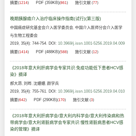
摘要
PDF (359KB)
施引文献
(
1214
)
(
861
)
(
77
)
晚期胰腺癌介入治疗临床操作指南(试行)(第三版)
中国癌症研究基金会介入医学委员会
中国介入医师分会介入医学
,
与生物工程委会
2019, 35(4): 744-754.
DOI:
10.3969/j.issn.1001-5256.2019.04.009
摘要
PDF (488KB)
施引文献
(
1414
)
(
588
)
(
12
)
《2018年意大利肝病学会专家共识:免疫功能低下患者HCV感
染》摘译
郝大昂
刘晔
沈姗姗
颜学兵
,
,
,
2019, 35(4): 755-761.
DOI:
10.3969/j.issn.1001-5256.2019.04.010
摘要
PDF (290KB)
施引文献
(
642
)
(
170
)
(
3
)
《2018年意大利肝病学会/意大利内科学会/意大利传染病和热
带病学会/意大利肾脏病学会专家共识:慢性肾脏病患者HCV感
染的管理》摘译