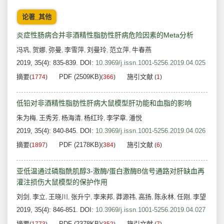
论著_其他
炎症性肠病合并非酒精性脂肪性肝病危险因素的Meta分析
冯巩
贺娜
弥曼
李雪萍
刘曼玲
范立萍
牛春燕
,
,
,
,
,
,
2019, 35(4): 835-839.
DOI:
10.3969/j.issn.1001-5256.2019.04.025
摘要
PDF (2509KB)
施引文献
(
1774
)
(
366
)
(
1
)
低铅对非酒精性脂肪性肝病大鼠模型肝功能和血脂的影响
朱为梅
王秀芳
杨海清
杨红玲
李学章
潘悦
,
,
,
,
,
2019, 35(4): 840-845.
DOI:
10.3969/j.issn.1001-5256.2019.04.026
摘要
PDF (2178KB)
施引文献
(
1897
)
(
384
)
(
6
)
亚低温通过磷脂酰肌醇3-激酶/蛋白激酶B信号通路对肝缺血再
灌注损伤大鼠模型的保护作用
刘剑
李立
王晓川
张升宁
李来邦
莽源祎
高扬
陈永林
任刚
李望
,
,
,
,
,
,
,
,
,
2019, 35(4): 846-851.
DOI:
10.3969/j.issn.1001-5256.2019.04.027
摘要
PDF (2378KB)
施引文献