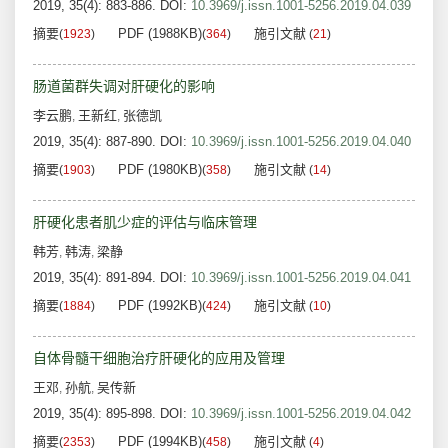
2019, 35(4): 883-886.
DOI:
10.3969/j.issn.1001-5256.2019.04.039
摘要
PDF (1988KB)
施引文献
(
1923
)
(
364
)
(
21
)
肠道菌群失调对肝硬化的影响
李云鹏
王新红
张德凯
,
,
2019, 35(4): 887-890.
DOI:
10.3969/j.issn.1001-5256.2019.04.040
摘要
PDF (1980KB)
施引文献
(
1903
)
(
358
)
(
14
)
肝硬化患者肌少症的评估与临床管理
韩芳
韩涛
梁静
,
,
2019, 35(4): 891-894.
DOI:
10.3969/j.issn.1001-5256.2019.04.041
摘要
PDF (1992KB)
施引文献
(
1884
)
(
424
)
(
10
)
自体骨髓干细胞治疗肝硬化的应用及管理
王邓
孙航
吴传新
,
,
2019, 35(4): 895-898.
DOI:
10.3969/j.issn.1001-5256.2019.04.042
摘要
PDF (1994KB)
施引文献
(
2353
)
(
458
)
(
4
)