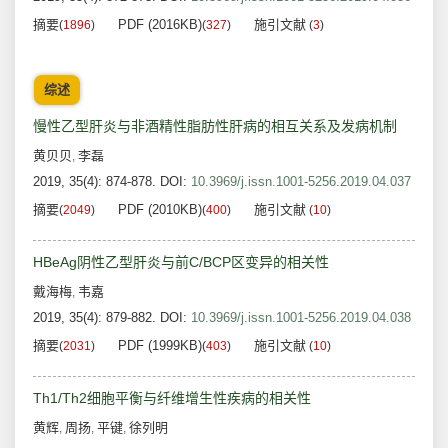
摘要
PDF (2016KB)
施引文献
(
1896
)
(
327
)
(
3
)
综述
慢性乙型肝炎与非酒精性脂肪性肝病的相互关系及发病机制
黄贝贝
李磊
,
2019, 35(4): 874-878.
DOI:
10.3969/j.issn.1001-5256.2019.04.037
摘要
PDF (2010KB)
施引文献
(
2049
)
(
400
)
(
10
)
HBeAg阴性乙型肝炎与前C/BCP区变异的相关性
戴海梅
韦嘉
,
2019, 35(4): 879-882.
DOI:
10.3969/j.issn.1001-5256.2019.04.038
摘要
PDF (1999KB)
施引文献
(
2031
)
(
403
)
(
10
)
Th1/Th2细胞平衡与纤维增生性疾病的相关性
黄辉
周扬
平键
徐列明
,
,
,