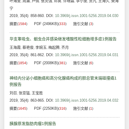
叶海雯
周瀛
卢倩
张灵强
邓勇
许晓磊
李小雯
贾凡
王海久
樊海
,
,
,
,
,
,
,
,
,
宁
2019, 35(4): 858-860.
DOI:
10.3969/j.issn.1001-5256.2019.04.030
摘要
PDF (2496KB)
施引文献
(
1584
)
(
333
)
(
3
)
华支睾吸虫、蛔虫合并感染继发嗜酸性粒细胞增多症1例报告
王海霞
蔡艳俊
李婉玉
梅起腾
齐月
,
,
,
,
2019, 35(4): 861-862.
DOI:
10.3969/j.issn.1001-5256.2019.04.031
摘要
PDF (2008KB)
施引文献
(
1854
)
(
381
)
(
6
)
神经内分泌小细胞癌和高分化腺癌构成的胆总管末端碰撞癌1
例报告
刘召
张亚猛
王宝胜
,
,
2019, 35(4): 863-865.
DOI:
10.3969/j.issn.1001-5256.2019.04.032
摘要
PDF (2250KB)
施引文献
(
1645
)
(
316
)
(
1
)
胰腺原发脂肪肉瘤1例报告