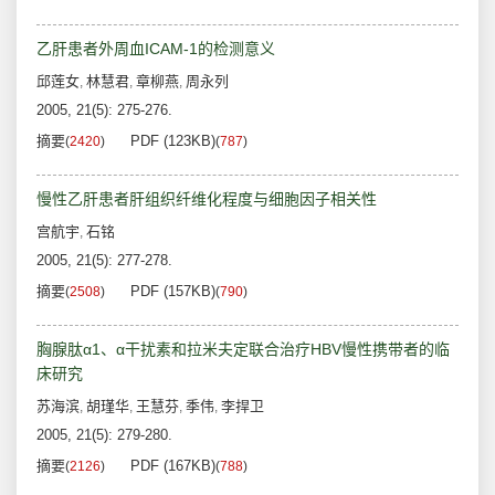
乙肝患者外周血ICAM-1的检测意义
邱莲女
林慧君
章柳燕
周永列
,
,
,
2005, 21(5): 275-276.
摘要
PDF (123KB)
(
2420
)
(
787
)
慢性乙肝患者肝组织纤维化程度与细胞因子相关性
宫航宇
石铭
,
2005, 21(5): 277-278.
摘要
PDF (157KB)
(
2508
)
(
790
)
胸腺肽α1、α干扰素和拉米夫定联合治疗HBV慢性携带者的临
床研究
苏海滨
胡瑾华
王慧芬
季伟
李捍卫
,
,
,
,
2005, 21(5): 279-280.
摘要
PDF (167KB)
(
2126
)
(
788
)