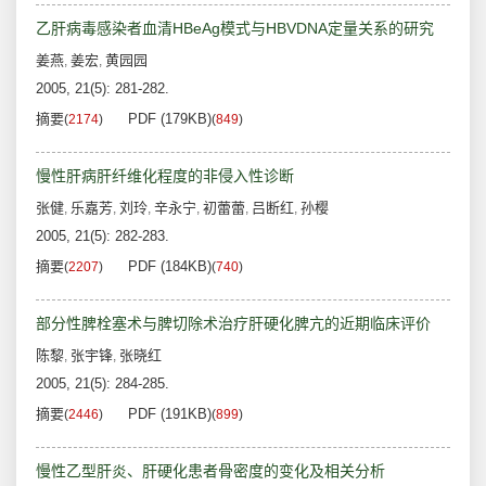
乙肝病毒感染者血清HBeAg模式与HBVDNA定量关系的研究
姜燕
姜宏
黄园园
,
,
2005, 21(5): 281-282.
摘要
PDF (179KB)
(
2174
)
(
849
)
慢性肝病肝纤维化程度的非侵入性诊断
张健
乐嘉芳
刘玲
辛永宁
初蕾蕾
吕断红
孙樱
,
,
,
,
,
,
2005, 21(5): 282-283.
摘要
PDF (184KB)
(
2207
)
(
740
)
部分性脾栓塞术与脾切除术治疗肝硬化脾亢的近期临床评价
陈黎
张宇锋
张晓红
,
,
2005, 21(5): 284-285.
摘要
PDF (191KB)
(
2446
)
(
899
)
慢性乙型肝炎、肝硬化患者骨密度的变化及相关分析