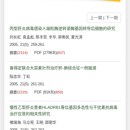
上一期
|
下一期
丙型肝炎病毒感染人端粒酶逆转录酶基因转导后细胞的研究
刘长虹
袁孟彪
陈丰哲
辛华
郭希民
夏光涛
,
,
,
,
,
2005, 21(5): 259-261.
摘要
PDF (279KB)
(
2314
)
(
837
)
善得定联合大蒜素针剂治疗肝-肺综合征一例报道
陆忠华
丁虹
,
2005, 21(5): 261-261.
摘要
PDF (81KB)
(
2225
)
(
850
)
慢性乙型肝炎患者HLADRB1等位基因多态性与干扰素抗病毒
治疗应答的相关性研究
褚瑞海
马立宪
王刚
邵丽华
,
,
,
2005, 21(5): 262-263.