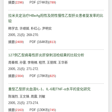
摘要
PDF (274KB)
(
2296
)
(
789
)
拉米夫定治疗HBeAg阳性及阴性慢性乙型肝炎患者复发率的比
较
韩学吉
许顺姬
朴红心
尹明实
,
,
,
2005, 21(5): 269-270.
摘要
PDF (164KB)
(
2409
)
(
813
)
127例乙型病毒性肝炎肝穿刺活检结果的比较分析
周春辉
孙雷
李晓楠
程然
王丽辉
王华新
,
,
,
,
,
2005, 21(5): 271-272.
摘要
PDF (178KB)
(
2304
)
(
825
)
重型乙型肝炎血清IL-1、IL-6和TNF-α水平的变化研究
陈瑞烈
王文锋
周震
刘敏
,
,
,
2005, 21(5): 273-274.
摘要
PDF (130KB)
(
2163
)
(
745
)