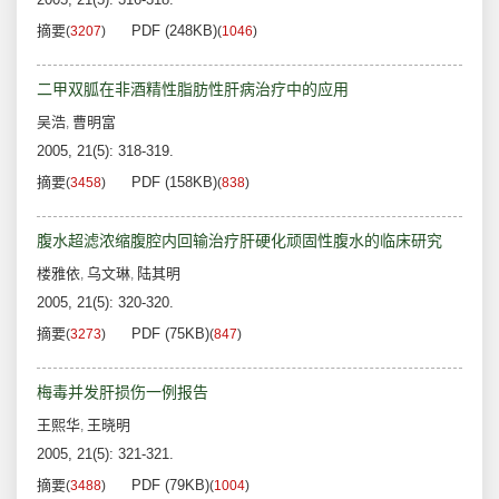
摘要
PDF (248KB)
(
3207
)
(
1046
)
二甲双胍在非酒精性脂肪性肝病治疗中的应用
吴浩
曹明富
,
2005, 21(5): 318-319.
摘要
PDF (158KB)
(
3458
)
(
838
)
腹水超滤浓缩腹腔内回输治疗肝硬化顽固性腹水的临床研究
楼雅依
乌文琳
陆其明
,
,
2005, 21(5): 320-320.
摘要
PDF (75KB)
(
3273
)
(
847
)
梅毒并发肝损伤一例报告
王熙华
王晓明
,
2005, 21(5): 321-321.
摘要
PDF (79KB)
(
3488
)
(
1004
)