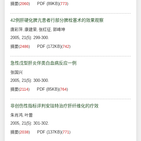
摘要
PDF (89KB)
(
2060
)
(
773
)
42例肝硬化脾亢患者行部分脾栓塞术的效果观察
唐彩萍
康建荣
张红征
郭峰坤
,
,
,
2005, 21(5): 299-300.
摘要
PDF (172KB)
(
2486
)
(
742
)
急性戊型肝炎伴类白血病反应一例
张国兴
2005, 21(5): 300-300.
摘要
PDF (85KB)
(
2114
)
(
764
)
非创伤性指标评判安珐特治疗肝纤维化的疗效
朱肖鸿
叶蕾
,
2005, 21(5): 301-302.
摘要
PDF (137KB)
(
2038
)
(
771
)