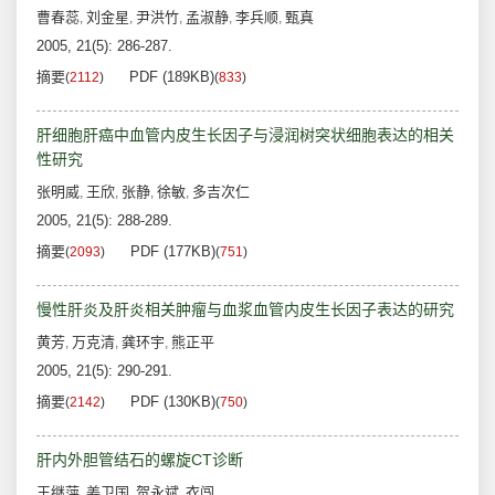
曹春蕊
刘金星
尹洪竹
孟淑静
李兵顺
甄真
,
,
,
,
,
2005, 21(5): 286-287.
摘要
PDF (189KB)
(
2112
)
(
833
)
肝细胞肝癌中血管内皮生长因子与浸润树突状细胞表达的相关
性研究
张明威
王欣
张静
徐敏
多吉次仁
,
,
,
,
2005, 21(5): 288-289.
摘要
PDF (177KB)
(
2093
)
(
751
)
慢性肝炎及肝炎相关肿瘤与血浆血管内皮生长因子表达的研究
黄芳
万克清
龚环宇
熊正平
,
,
,
2005, 21(5): 290-291.
摘要
PDF (130KB)
(
2142
)
(
750
)
肝内外胆管结石的螺旋CT诊断
王继萍
姜卫国
贺永斌
衣闯
,
,
,