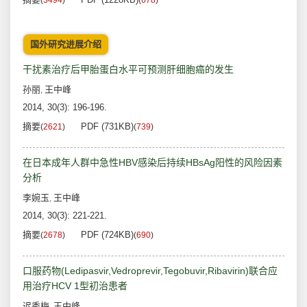
(
3494
)
(
678
)
国外研究进展介绍
干扰素治疗后甲胎蛋白水平可预测肝细胞癌的发生
孙丽
王中峰
,
2014, 30(3): 196-196.
摘要
PDF (731KB)
(
2621
)
(
739
)
在日本成年人群中急性HBV感染后持续HBsAg阳性的风险因素
分析
李婉玉
王中峰
,
2014, 30(3): 221-221.
摘要
PDF (724KB)
(
2678
)
(
690
)
口服药物(Ledipasvir,Vedroprevir,Tegobuvir,Ribavirin)联合应
用治疗HCV 1型初治患者
迟秀梅
王中峰
,