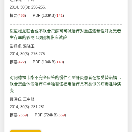
2014, 30(3): 256-256.
摘要
PDF (103KB)
(
496
)
(
141
)
泼尼松龙联合或不联合己酮可可碱治疗对重症酒精性肝炎患者
生存率的影响:1项随机临床试验
彭姗姗
温晓玉
,
2014, 30(3): 275-275.
摘要
PDF (104KB)
(
422
)
(
140
)
对阿德福韦酯不完全应答的慢性乙型肝炎患者在接受替诺福韦
联合恩曲他滨治疗与单独替诺福韦治疗具有类似的病毒准种演
变
聂深钰
王中峰
,
2014, 30(3): 281-281.
摘要
PDF (724KB)
(
2669
)
(
669
)