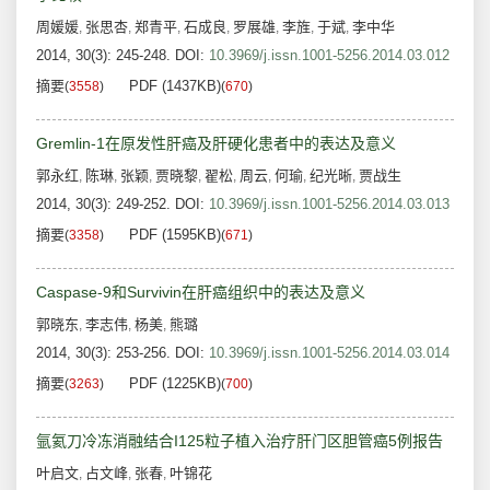
周媛媛
张思杏
郑青平
石成良
罗展雄
李旌
于斌
李中华
,
,
,
,
,
,
,
2014, 30(3): 245-248.
DOI:
10.3969/j.issn.1001-5256.2014.03.012
摘要
PDF (1437KB)
(
3558
)
(
670
)
Gremlin-1在原发性肝癌及肝硬化患者中的表达及意义
郭永红
陈琳
张颖
贾晓黎
翟松
周云
何瑜
纪光晰
贾战生
,
,
,
,
,
,
,
,
2014, 30(3): 249-252.
DOI:
10.3969/j.issn.1001-5256.2014.03.013
摘要
PDF (1595KB)
(
3358
)
(
671
)
Caspase-9和Survivin在肝癌组织中的表达及意义
郭晓东
李志伟
杨美
熊璐
,
,
,
2014, 30(3): 253-256.
DOI:
10.3969/j.issn.1001-5256.2014.03.014
摘要
PDF (1225KB)
(
3263
)
(
700
)
氩氦刀冷冻消融结合I125粒子植入治疗肝门区胆管癌5例报告
叶启文
占文峰
张春
叶锦花
,
,
,