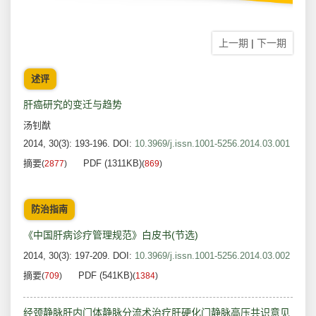
上一期
|
下一期
述评
肝癌研究的变迁与趋势
汤钊猷
2014, 30(3): 193-196.
DOI:
10.3969/j.issn.1001-5256.2014.03.001
摘要
PDF (1311KB)
(
2877
)
(
869
)
防治指南
《中国肝病诊疗管理规范》白皮书(节选)
2014, 30(3): 197-209.
DOI:
10.3969/j.issn.1001-5256.2014.03.002
摘要
PDF (541KB)
(
709
)
(
1384
)
经颈静脉肝内门体静脉分流术治疗肝硬化门静脉高压共识意见