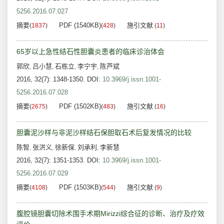
5256.2016.07.027
摘要
PDF (1540KB)
施引文献
(
1837
)
(
428
)
(
11
)
65岁以上急性结石性胆囊炎患者的临床诊治体会
郭欣
吕小慧
石栋立
李宁宇
陈芦斌
,
,
,
,
2016, 32(7): 1348-1350.
DOI:
10.3969/j.issn.1001-
5256.2016.07.028
摘要
PDF (1502KB)
施引文献
(
2675
)
(
483
)
(
16
)
胆囊泥沙样与非泥沙样结石保胆取石术后复发情况的比较
陈智
张洪义
徐新保
刘承利
李新慧
,
,
,
,
2016, 32(7): 1351-1353.
DOI:
10.3969/j.issn.1001-
5256.2016.07.029
摘要
PDF (1503KB)
施引文献
(
4108
)
(
544
)
(
9
)
腹腔镜胆囊切除术围手术期Mirizzi综合征的诊断、治疗及疗效