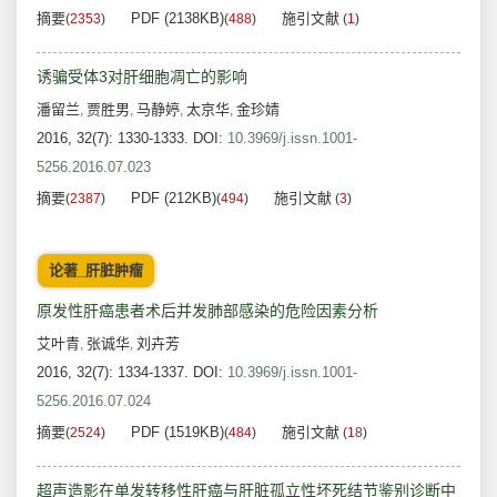
摘要
PDF (2138KB)
施引文献
(
2353
)
(
488
)
(
1
)
诱骗受体3对肝细胞凋亡的影响
潘留兰
贾胜男
马静婷
太京华
金珍婧
,
,
,
,
2016, 32(7): 1330-1333.
DOI:
10.3969/j.issn.1001-
5256.2016.07.023
摘要
PDF (212KB)
施引文献
(
2387
)
(
494
)
(
3
)
论著_肝脏肿瘤
原发性肝癌患者术后并发肺部感染的危险因素分析
艾叶青
张诚华
刘卉芳
,
,
2016, 32(7): 1334-1337.
DOI:
10.3969/j.issn.1001-
5256.2016.07.024
摘要
PDF (1519KB)
施引文献
(
2524
)
(
484
)
(
18
)
超声造影在单发转移性肝癌与肝脏孤立性坏死结节鉴别诊断中