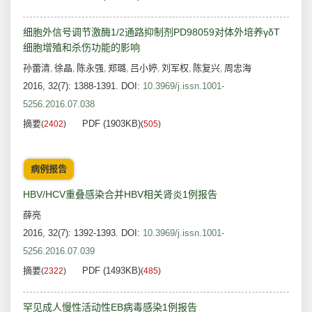
细胞外信号调节激酶1/2通路抑制剂PD98059对体外培养γδT
细胞增殖和杀伤功能的影响
孙蕾清
徐晶
陈永强
郑璐
吕小婷
刘军权
陈复兴
周忠海
,
,
,
,
,
,
,
2016, 32(7): 1388-1391.
DOI:
10.3969/j.issn.1001-
5256.2016.07.038
摘要
PDF (1903KB)
(
2402
)
(
505
)
病例报告
HBV/HCV重叠感染合并HBV相关肾炎1例报告
薛亮
2016, 32(7): 1392-1393.
DOI:
10.3969/j.issn.1001-
5256.2016.07.039
摘要
PDF (1493KB)
(
2322
)
(
485
)
罕见成人慢性活动性EB病毒感染1例报告