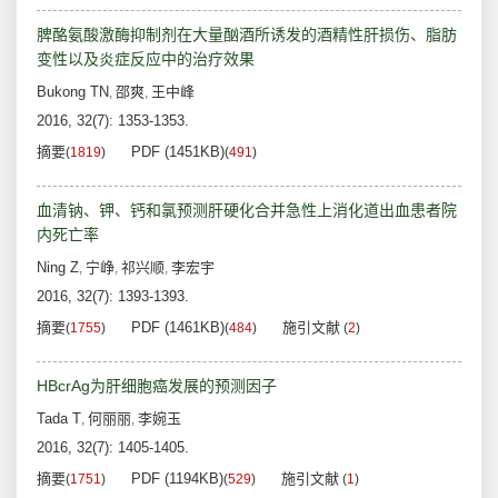
脾酪氨酸激酶抑制剂在大量酗酒所诱发的酒精性肝损伤、脂肪
变性以及炎症反应中的治疗效果
Bukong TN
邵爽
王中峰
,
,
2016, 32(7): 1353-1353.
摘要
PDF (1451KB)
(
1819
)
(
491
)
血清钠、钾、钙和氯预测肝硬化合并急性上消化道出血患者院
内死亡率
Ning Z
宁峥
祁兴顺
李宏宇
,
,
,
2016, 32(7): 1393-1393.
摘要
PDF (1461KB)
施引文献
(
1755
)
(
484
)
(
2
)
HBcrAg为肝细胞癌发展的预测因子
Tada T
何丽丽
李婉玉
,
,
2016, 32(7): 1405-1405.
摘要
PDF (1194KB)
施引文献
(
1751
)
(
529
)
(
1
)