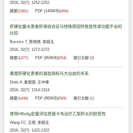
2016, 32(7): 1252-1252.
摘要
PDF (1456KB)
(
1381
)
(
454
)
肝硬化腹水患者肝肾综合征与特殊原因所致急性肾功能不全的
比较
Bucsics T
陈晓倩
李婉玉
,
,
2016, 32(7): 1272-1272.
摘要
PDF (959KB)
施引文献
(
1277
)
(
554
)
(
3
)
重度肝硬化患者的凝血指标与大出血的关系
Drolz A
娄丽丽
王中峰
,
,
2016, 32(7): 1314-1314.
摘要
PDF (965KB)
施引文献
(
1430
)
(
565
)
(
1
)
使用HBsAg定量评估恩替卡韦治疗乙型肝炎的耐受性
Wang CC
王燕
李婉玉
,
,
2016, 32(7): 1322-1322.