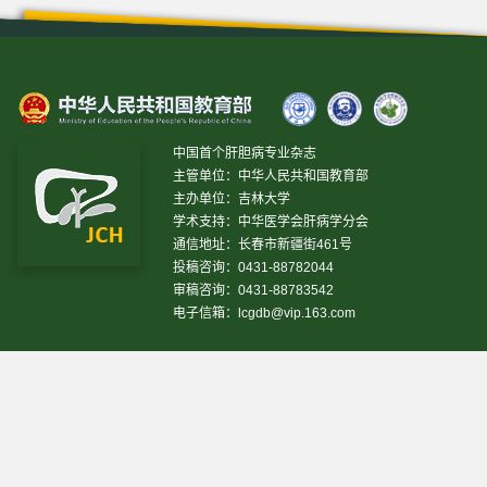
中国首个肝胆病专业杂志
主管单位：中华人民共和国教育部
主办单位：吉林大学
学术支持：中华医学会肝病学分会
通信地址：长春市新疆街461号
投稿咨询：0431-88782044
审稿咨询：0431-88783542
电子信箱：
lcgdb@vip.163.com
昨日IP[
16697
]
昨日PV[
78609
]
今日IP[
8347
]
今日PV[
32347
]
当前在线[
1702
]
网站设计 © 2020 《临床肝胆病杂志》编辑部
吉ICP备10000617号-1
技
术支持:
仁和软件