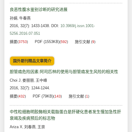
良恶性腹水鉴别诊断的研究进展
孙娟
牛春燕
,
2016, 32(7): 1433-1438.
DOI:
10.3969/j.issn.1001-
5256.2016.07.051
摘要
PDF (1553KB)
施引文献
(
3753
)
(
592
)
(
9
)
国外期刊精品文章简介
胆管癌危险因素:阿司匹林的使用与胆管癌发生风险的相关性
Choi J
娄丽丽
王中峰
,
,
2016, 32(7): 1244-1244.
摘要
PDF (79KB)
施引文献
(
432
)
(
143
)
(
1
)
中性粒细胞明胶酶相关载脂蛋白是肝硬化患者发生慢加急性肝
衰竭及疾病预后的标志物
Ariza X
刘春燕
王崇
,
,