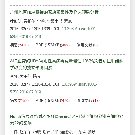
广州地区HBV感染的家族聚集性及临床预后分析
叶俊钊
吴艳琴
李睿
李韶丰
钟碧慧
,
,
,
,
2016, 32(7): 1305-1309.
DOI:
10.3969/j.issn.1001-
5256.2016.07.018
摘要
PDF (1534KB)
施引文献
(
2418
)
(
499
)
(
8
)
ALT正常的HBeAg阳性高病毒载量慢性HBV感染者明显肝组织
学改变的独立预测因素
李强
黄玉仙
陈良
,
,
2016, 32(7): 1310-1314.
DOI:
10.3969/j.issn.1001-
5256.2016.07.019
摘要
PDF (1573KB)
施引文献
(
2152
)
(
470
)
(
17
)
Notch信号通路对乙型肝炎患者CD4+T淋巴细胞分泌白细胞介
素22的影响
王伟
赵荣荣
杨晓飞
黄长形
连建奇
王九萍
张野
,
,
,
,
,
,