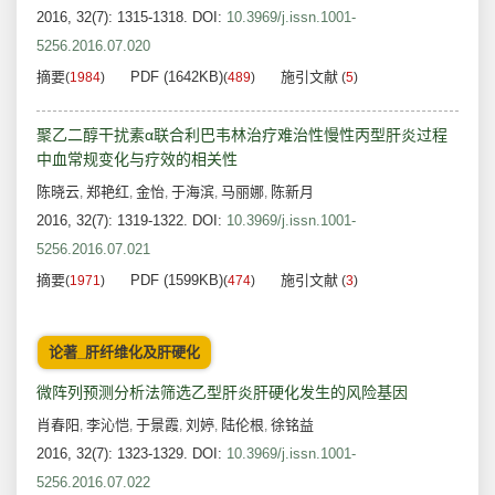
2016, 32(7): 1315-1318.
DOI:
10.3969/j.issn.1001-
5256.2016.07.020
摘要
PDF (1642KB)
施引文献
(
1984
)
(
489
)
(
5
)
聚乙二醇干扰素α联合利巴韦林治疗难治性慢性丙型肝炎过程
中血常规变化与疗效的相关性
陈晓云
郑艳红
金怡
于海滨
马丽娜
陈新月
,
,
,
,
,
2016, 32(7): 1319-1322.
DOI:
10.3969/j.issn.1001-
5256.2016.07.021
摘要
PDF (1599KB)
施引文献
(
1971
)
(
474
)
(
3
)
论著_肝纤维化及肝硬化
微阵列预测分析法筛选乙型肝炎肝硬化发生的风险基因
肖春阳
李沁恺
于景霞
刘婷
陆伦根
徐铭益
,
,
,
,
,
2016, 32(7): 1323-1329.
DOI:
10.3969/j.issn.1001-
5256.2016.07.022