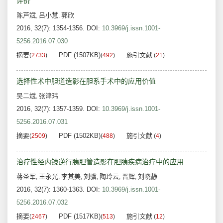
评价
陈芦斌
吕小慧
郭欣
,
,
2016, 32(7): 1354-1356.
DOI:
10.3969/j.issn.1001-
5256.2016.07.030
摘要
PDF (1507KB)
施引文献
(
2733
)
(
492
)
(
21
)
选择性术中胆道造影在胆系手术中的应用价值
吴二斌
张津玮
,
2016, 32(7): 1357-1359.
DOI:
10.3969/j.issn.1001-
5256.2016.07.031
摘要
PDF (1502KB)
施引文献
(
2509
)
(
488
)
(
4
)
治疗性经内镜逆行胰胆管造影在胆胰疾病治疗中的应用
蒋圣军
王永光
李其美
刘骥
陶玲云
晋辉
刘晓静
,
,
,
,
,
,
2016, 32(7): 1360-1363.
DOI:
10.3969/j.issn.1001-
5256.2016.07.032
摘要
PDF (1517KB)
施引文献
(
2467
)
(
513
)
(
12
)