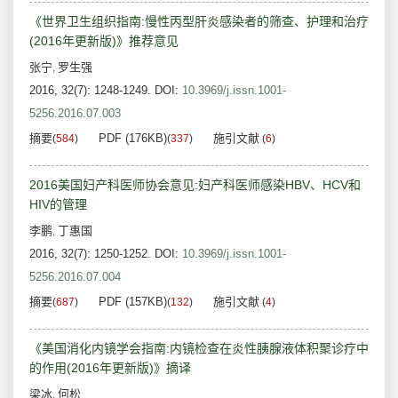
《世界卫生组织指南:慢性丙型肝炎感染者的筛查、护理和治疗
(2016年更新版)》推荐意见
张宁
罗生强
,
2016, 32(7): 1248-1249.
DOI:
10.3969/j.issn.1001-
5256.2016.07.003
摘要
PDF (176KB)
施引文献
(
584
)
(
337
)
(
6
)
2016美国妇产科医师协会意见:妇产科医师感染HBV、HCV和
HIV的管理
李鹏
丁惠国
,
2016, 32(7): 1250-1252.
DOI:
10.3969/j.issn.1001-
5256.2016.07.004
摘要
PDF (157KB)
施引文献
(
687
)
(
132
)
(
4
)
《美国消化内镜学会指南:内镜检查在炎性胰腺液体积聚诊疗中
的作用(2016年更新版)》摘译
梁冰
何松
,