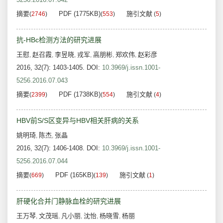
摘要
PDF (1775KB)
施引文献
(
2746
)
(
553
)
(
5
)
抗-HBc检测方法的研究进展
王慰
赵召霞
李昱晓
戎军
高朋彬
郑欢伟
赵彩彦
,
,
,
,
,
,
2016, 32(7): 1403-1405.
DOI:
10.3969/j.issn.1001-
5256.2016.07.043
摘要
PDF (1738KB)
施引文献
(
2399
)
(
554
)
(
4
)
HBV前S/S区变异与HBV相关肝病的关系
姚明琦
陈杰
张晶
,
,
2016, 32(7): 1406-1408.
DOI:
10.3969/j.issn.1001-
5256.2016.07.044
摘要
PDF (165KB)
施引文献
(
669
)
(
139
)
(
1
)
肝硬化合并门静脉血栓的研究进展
王万琴
文茂瑶
凡小丽
沈怡
杨晓雪
杨丽
,
,
,
,
,