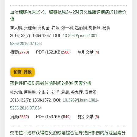
血清糖链抗原19-9、糖链抗原24-2对良恶性胆道疾病的诊断价
值
崔大鹏
张迎春
高树全
韩磊
张一君
赵丽娟
刘振显
杨贺
,
,
,
,
,
,
,
2016, 32(7): 1364-1367.
DOI:
10.3969/j.issn.1001-
5256.2016.07.033
摘要
PDF (1521KB)
施引文献
(
2770
)
(
500
)
(
4
)
论著_其他
药物性肝损伤患者住院时间的影响因素分析
杜水仙
芦琳琳
辛永宁
刘洋
袁晨
谷九莲
宣世英
,
,
,
,
,
,
2016, 32(7): 1368-1372.
DOI:
10.3969/j.issn.1001-
5256.2016.07.034
摘要
PDF (1537KB)
施引文献
(
2582
)
(
549
)
(
5
)
奈韦拉平治疗获得性免疫缺陷综合征导致肝损伤的危险因素分