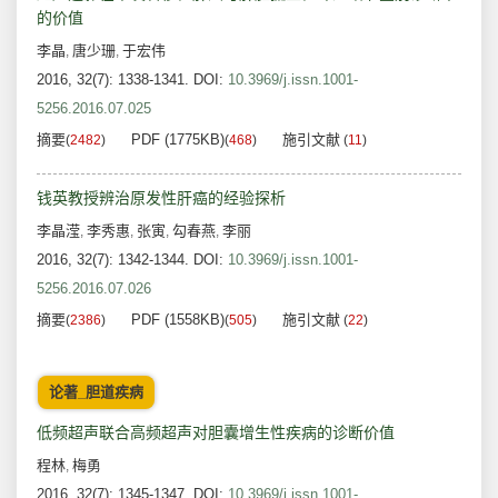
的价值
李晶
唐少珊
于宏伟
,
,
2016, 32(7): 1338-1341.
DOI:
10.3969/j.issn.1001-
5256.2016.07.025
摘要
PDF (1775KB)
施引文献
(
2482
)
(
468
)
(
11
)
钱英教授辨治原发性肝癌的经验探析
李晶滢
李秀惠
张寅
勾春燕
李丽
,
,
,
,
2016, 32(7): 1342-1344.
DOI:
10.3969/j.issn.1001-
5256.2016.07.026
摘要
PDF (1558KB)
施引文献
(
2386
)
(
505
)
(
22
)
论著_胆道疾病
低频超声联合高频超声对胆囊增生性疾病的诊断价值
程林
梅勇
,
2016, 32(7): 1345-1347.
DOI:
10.3969/j.issn.1001-