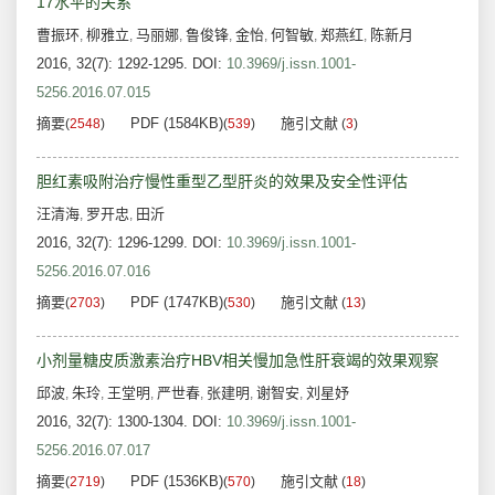
17水平的关系
曹振环
柳雅立
马丽娜
鲁俊锋
金怡
何智敏
郑燕红
陈新月
,
,
,
,
,
,
,
2016, 32(7): 1292-1295.
DOI:
10.3969/j.issn.1001-
5256.2016.07.015
摘要
PDF (1584KB)
施引文献
(
2548
)
(
539
)
(
3
)
胆红素吸附治疗慢性重型乙型肝炎的效果及安全性评估
汪清海
罗开忠
田沂
,
,
2016, 32(7): 1296-1299.
DOI:
10.3969/j.issn.1001-
5256.2016.07.016
摘要
PDF (1747KB)
施引文献
(
2703
)
(
530
)
(
13
)
小剂量糖皮质激素治疗HBV相关慢加急性肝衰竭的效果观察
邱波
朱玲
王堂明
严世春
张建明
谢智安
刘星妤
,
,
,
,
,
,
2016, 32(7): 1300-1304.
DOI:
10.3969/j.issn.1001-
5256.2016.07.017
摘要
PDF (1536KB)
施引文献
(
2719
)
(
570
)
(
18
)