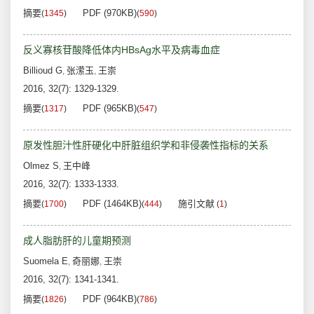
摘要
PDF (970KB)
(
1345
)
(
590
)
反义寡核苷酸降低体内HBsAg水平及病毒血症
Billioud G
张潆玉
王崇
,
,
2016, 32(7): 1329-1329.
摘要
PDF (965KB)
(
1317
)
(
547
)
原发性胆汁性肝硬化中肝脏组织学和非侵袭性指标的关系
Olmez S
王中峰
,
2016, 32(7): 1333-1333.
摘要
PDF (1464KB)
施引文献
(
1700
)
(
444
)
(
1
)
成人脂肪肝的儿童期预测
Suomela E
奇丽娜
王崇
,
,
2016, 32(7): 1341-1341.
摘要
PDF (964KB)
(
1826
)
(
786
)