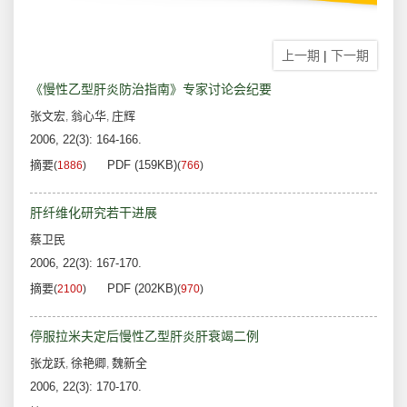
上一期
|
下一期
《慢性乙型肝炎防治指南》专家讨论会纪要
张文宏
翁心华
庄辉
,
,
2006, 22(3): 164-166.
摘要
PDF (159KB)
(
1886
)
(
766
)
肝纤维化研究若干进展
蔡卫民
2006, 22(3): 167-170.
摘要
PDF (202KB)
(
2100
)
(
970
)
停服拉米夫定后慢性乙型肝炎肝衰竭二例
张龙跃
徐艳卿
魏新全
,
,
2006, 22(3): 170-170.