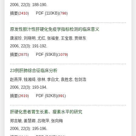
2006, 22(3): 188-190.
摘要
PDF (110KB)
(
2410
)
(
798
)
原发性胆汁性肝硬化免疫学指标检测的临床意义
唐淑珍
刘晓明
尤红
张福奎
王宝恩
贾继东
,
,
,
,
,
2006, 22(3): 191-192.
摘要
PDF (93KB)
(
2875
)
(
1079
)
23例肝肺综合征临床分析
赵燕萍
钱湘绮
徐林
李白文
袁胜忠
包剑浩
,
,
,
,
,
2006, 22(3): 193-194.
摘要
PDF (92KB)
(
2619
)
(
891
)
肝硬化患者胃生长素、瘦素水平的研究
郑吉敏
姜慧卿
吕晓萍
张向梅
,
,
,
2006, 22(3): 195-196.