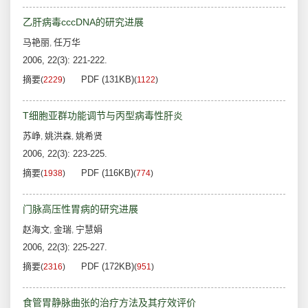
乙肝病毒cccDNA的研究进展
马艳丽
任万华
,
2006, 22(3): 221-222.
摘要
PDF (131KB)
(
2229
)
(
1122
)
T细胞亚群功能调节与丙型病毒性肝炎
苏峥
姚洪森
姚希贤
,
,
2006, 22(3): 223-225.
摘要
PDF (116KB)
(
1938
)
(
774
)
门脉高压性胃病的研究进展
赵海文
金瑞
宁慧娟
,
,
2006, 22(3): 225-227.
摘要
PDF (172KB)
(
2316
)
(
951
)
食管胃静脉曲张的治疗方法及其疗效评价