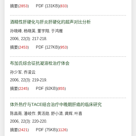
摘要
PDF (131KB)
(
2853
)
(
833
)
酒精性肝硬化与肝炎肝硬化的超声对比分析
孙晓峰
杨晓英
董宇翔
于鸿雁
,
,
,
2006, 22(3): 217-218.
摘要
PDF (127KB)
(
2453
)
(
953
)
布加氏综合征抗凝溶栓治疗体会
孙少军
乔凌云
,
2006, 22(3): 219-219.
摘要
PDF (92KB)
(
2245
)
(
855
)
体外热疗与TACE结合治疗中晚期肝癌的临床研究
陈昌南
潘岐作
黄活勋
舒小清
龚辉
叶喜
,
,
,
,
,
2006, 22(3): 220-220.
摘要
PDF (75KB)
(
2421
)
(
1126
)