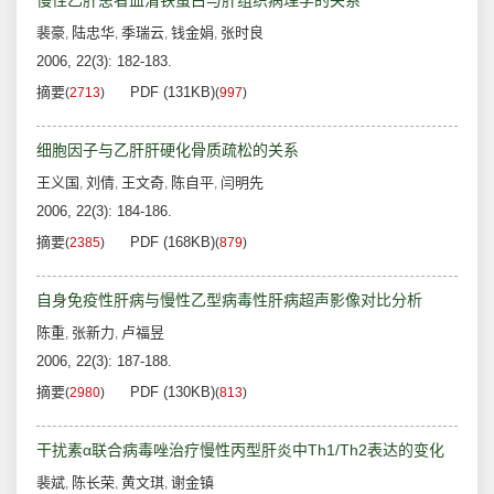
慢性乙肝患者血清铁蛋白与肝组织病理学的关系
裴豪
陆忠华
季瑞云
钱金娟
张时良
,
,
,
,
2006, 22(3): 182-183.
摘要
PDF (131KB)
(
2713
)
(
997
)
细胞因子与乙肝肝硬化骨质疏松的关系
王义国
刘倩
王文奇
陈自平
闫明先
,
,
,
,
2006, 22(3): 184-186.
摘要
PDF (168KB)
(
2385
)
(
879
)
自身免疫性肝病与慢性乙型病毒性肝病超声影像对比分析
陈重
张新力
卢福昱
,
,
2006, 22(3): 187-188.
摘要
PDF (130KB)
(
2980
)
(
813
)
干扰素α联合病毒唑治疗慢性丙型肝炎中Th1/Th2表达的变化
裴斌
陈长荣
黄文琪
谢金镇
,
,
,