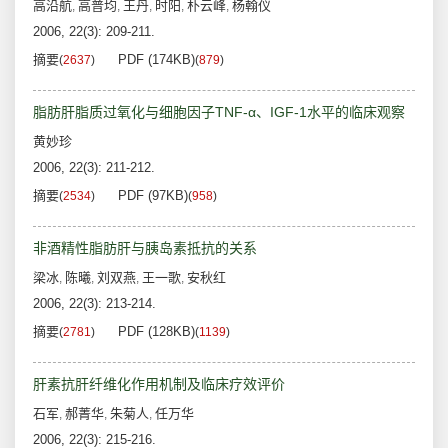
高沿航
高普均
王丹
时阳
朴云峰
杨翰仪
,
,
,
,
,
2006, 22(3): 209-211.
摘要
PDF (174KB)
(
2637
)
(
879
)
脂肪肝脂质过氧化与细胞因子TNF-α、IGF-1水平的临床观察
黄妙珍
2006, 22(3): 211-212.
摘要
PDF (97KB)
(
2534
)
(
958
)
非酒精性脂肪肝与胰岛素抵抗的关系
梁冰
陈曦
刘双燕
王一歌
安秋红
,
,
,
,
2006, 22(3): 213-214.
摘要
PDF (128KB)
(
2781
)
(
1139
)
肝素抗肝纤维化作用机制及临床疗效评价
石军
郝菁华
朱菊人
任万华
,
,
,
2006, 22(3): 215-216.