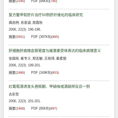
摘要
PDF (94KB)
(
2346
)
(
790
)
复方鳖甲软肝片治疗50例肝纤维化的临床研究
龚启明
肖家诚
周霞秋
,
,
2006, 22(3): 196-198.
摘要
PDF (397KB)
(
5951
)
(
985
)
肝细胞肝癌微血管密度与雌激素受体表达的临床病理意义
张国栓
崔专义
郑志敏
王桂琦
秦素丽
,
,
,
,
2006, 22(3): 199-201.
摘要
PDF (169KB)
(
2486
)
(
853
)
红葡萄酒诱发头孢哌酮、甲硝唑戒酒硫样反应一例
古彩哲
2006, 22(3): 201-201.
摘要
PDF (95KB)
(
2468
)
(
897
)