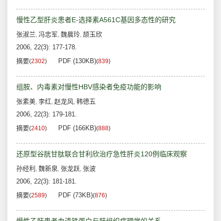
慢性乙型肝炎患者E-选择素A561C基因多态性的研究
张淑兰
冯忠军
魏晨玲
颉玉欣
,
,
,
2006, 22(3): 177-178.
摘要
PDF (130KB)
(
2302
)
(
839
)
组胺、内毒素对慢性HBV感染者免疫功能的影响
张素美
李红
赵龙风
韩德五
,
,
,
2006, 22(3): 179-181.
摘要
PDF (166KB)
(
2410
)
(
888
)
还原型谷胱甘肽联合甘利欣治疗急性肝炎120例临床观察
孙经利
魏新泉
张龙跃
张波
,
,
,
2006, 22(3): 181-181.
摘要
PDF (73KB)
(
2589
)
(
876
)