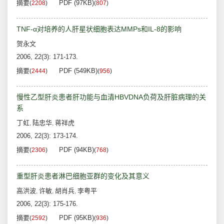
摘要
PDF (97KB)
(
2208
)
(
807
)
TNF-α对培养的人肝星状细胞表达MMPs和IL-8的影响
贺永文
2006, 22(3): 171-173.
摘要
PDF (549KB)
(
2444
)
(
956
)
慢性乙型肝炎患者肝功能与血清HBVDNA负荷及肝脏病理的关
系
丁虹
陆忠华
蒋祥虎
,
,
2006, 22(3): 173-174.
摘要
PDF (94KB)
(
2306
)
(
768
)
重型肝炎患者淋巴细胞亚群的变化及其意义
高洪波
许敏
胡肖兵
李粤平
,
,
,
2006, 22(3): 175-176.
摘要
PDF (95KB)
(
2592
)
(
936
)