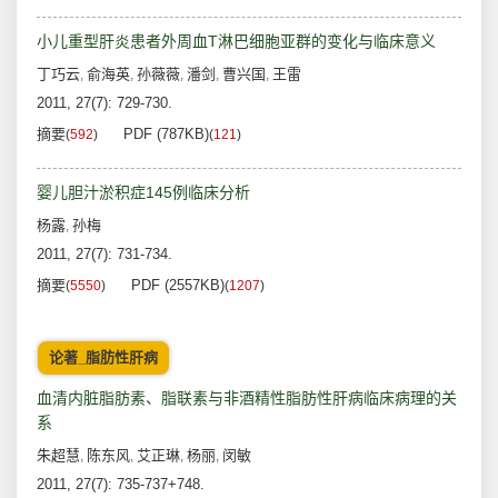
小儿重型肝炎患者外周血T淋巴细胞亚群的变化与临床意义
丁巧云
俞海英
孙薇薇
潘剑
曹兴国
王雷
,
,
,
,
,
2011, 27(7): 729-730.
摘要
PDF (787KB)
(
592
)
(
121
)
婴儿胆汁淤积症145例临床分析
杨露
孙梅
,
2011, 27(7): 731-734.
摘要
PDF (2557KB)
(
5550
)
(
1207
)
论著_脂肪性肝病
血清内脏脂肪素、脂联素与非酒精性脂肪性肝病临床病理的关
系
朱超慧
陈东风
艾正琳
杨丽
闵敏
,
,
,
,
2011, 27(7): 735-737+748.