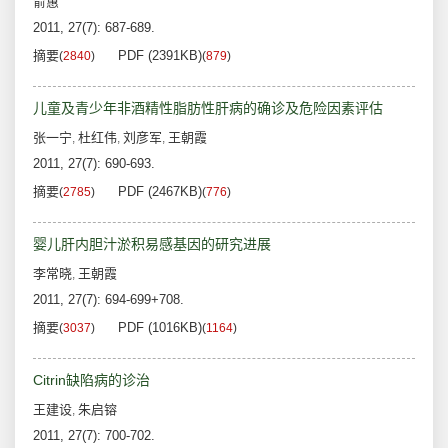
俞蕙
2011, 27(7): 687-689.
摘要
PDF (2391KB)
(
2840
)
(
879
)
儿童及青少年非酒精性脂肪性肝病的确诊及危险因素评估
张一宁
杜红伟
刘彦军
王朝霞
,
,
,
2011, 27(7): 690-693.
摘要
PDF (2467KB)
(
2785
)
(
776
)
婴儿肝内胆汁淤积易感基因的研究进展
李常晓
王朝霞
,
2011, 27(7): 694-699+708.
摘要
PDF (1016KB)
(
3037
)
(
1164
)
Citrin缺陷病的诊治
王建设
朱启镕
,
2011, 27(7): 700-702.