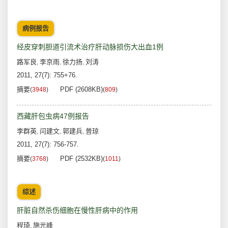
病例报告
经皮穿刺胆道引流术治疗肝动脉损伤大出血1例
路军良
李京雨
徐力扬
刘涛
,
,
,
2011, 27(7): 755+76.
摘要
PDF (2608KB)
(
3948
)
(
809
)
西藏肝包虫病47例报告
李群英
闫建文
郭建兵
普琼
,
,
,
2011, 27(7): 756-757.
摘要
PDF (2532KB)
(
3768
)
(
1011
)
综述
肝脏自然杀伤细胞在慢性肝病中的作用
程琦
施光峰
,