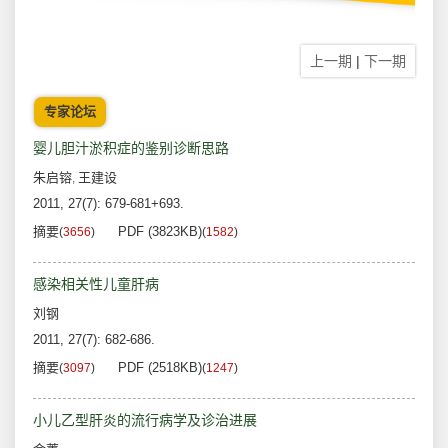
上一期
|
下一期
专家论坛
婴儿胆汁淤积症的鉴别诊断思路
朱启镕
王建设
,
2011, 27(7): 679-681+693.
摘要
PDF (3823KB)
(
3656
)
(
1582
)
感染相关性儿童肝病
刘钢
2011, 27(7): 682-686.
摘要
PDF (2518KB)
(
3097
)
(
1247
)
小儿乙型肝炎的流行病学及诊治进展