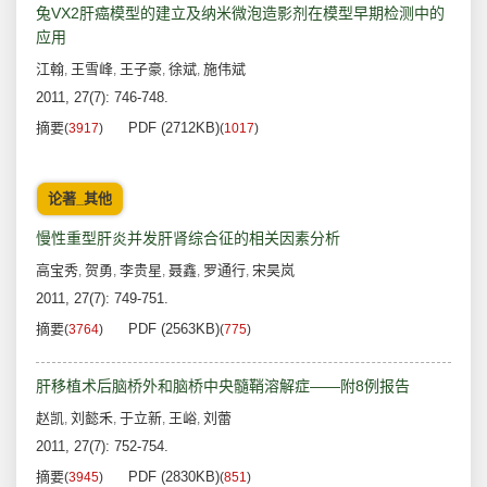
兔VX2肝癌模型的建立及纳米微泡造影剂在模型早期检测中的
应用
江翰
王雪峰
王子豪
徐斌
施伟斌
,
,
,
,
2011, 27(7): 746-748.
摘要
PDF (2712KB)
(
3917
)
(
1017
)
论著_其他
慢性重型肝炎并发肝肾综合征的相关因素分析
高宝秀
贺勇
李贵星
聂鑫
罗通行
宋昊岚
,
,
,
,
,
2011, 27(7): 749-751.
摘要
PDF (2563KB)
(
3764
)
(
775
)
肝移植术后脑桥外和脑桥中央髓鞘溶解症——附8例报告
赵凯
刘懿禾
于立新
王峪
刘蕾
,
,
,
,
2011, 27(7): 752-754.
摘要
PDF (2830KB)
(
3945
)
(
851
)