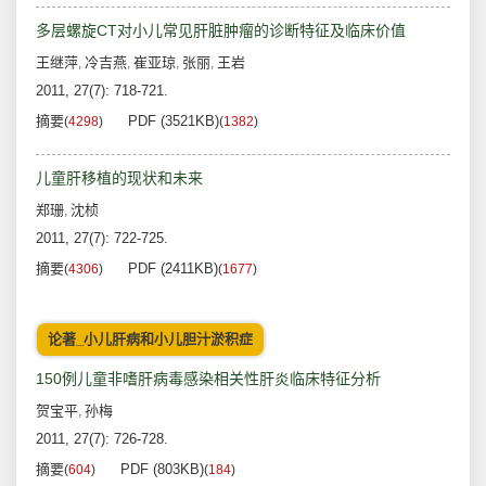
多层螺旋CT对小儿常见肝脏肿瘤的诊断特征及临床价值
王继萍
冷吉燕
崔亚琼
张丽
王岩
,
,
,
,
2011, 27(7): 718-721.
摘要
PDF (3521KB)
(
4298
)
(
1382
)
儿童肝移植的现状和未来
郑珊
沈桢
,
2011, 27(7): 722-725.
摘要
PDF (2411KB)
(
4306
)
(
1677
)
论著_小儿肝病和小儿胆汁淤积症
150例儿童非嗜肝病毒感染相关性肝炎临床特征分析
贺宝平
孙梅
,
2011, 27(7): 726-728.
摘要
PDF (803KB)
(
604
)
(
184
)