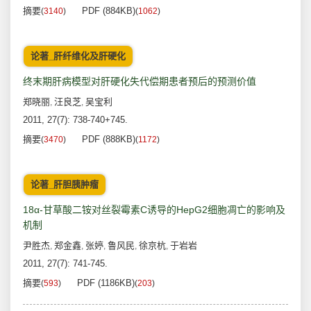
摘要
PDF (884KB)
(
3140
)
(
1062
)
论著_肝纤维化及肝硬化
终末期肝病模型对肝硬化失代偿期患者预后的预测价值
郑晓丽
汪良芝
吴宝利
,
,
2011, 27(7): 738-740+745.
摘要
PDF (888KB)
(
3470
)
(
1172
)
论著_肝胆胰肿瘤
18α-甘草酸二铵对丝裂霉素C诱导的HepG2细胞凋亡的影响及
机制
尹胜杰
郑金鑫
张婷
鲁风民
徐京杭
于岩岩
,
,
,
,
,
2011, 27(7): 741-745.
摘要
PDF (1186KB)
(
593
)
(
203
)