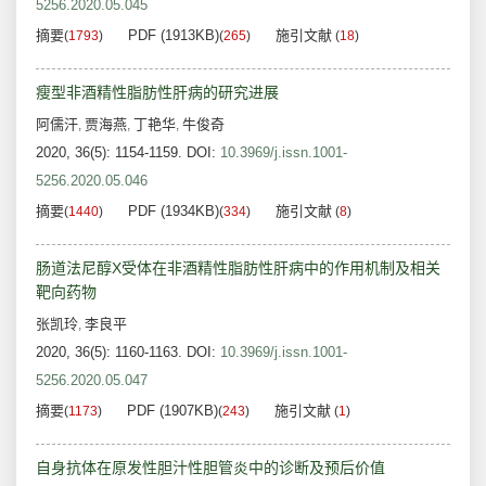
5256.2020.05.045
摘要
PDF (1913KB)
施引文献
(
1793
)
(
265
)
(
18
)
瘦型非酒精性脂肪性肝病的研究进展
阿儒汗
贾海燕
丁艳华
牛俊奇
,
,
,
2020, 36(5): 1154-1159.
DOI:
10.3969/j.issn.1001-
5256.2020.05.046
摘要
PDF (1934KB)
施引文献
(
1440
)
(
334
)
(
8
)
肠道法尼醇X受体在非酒精性脂肪性肝病中的作用机制及相关
靶向药物
张凯玲
李良平
,
2020, 36(5): 1160-1163.
DOI:
10.3969/j.issn.1001-
5256.2020.05.047
摘要
PDF (1907KB)
施引文献
(
1173
)
(
243
)
(
1
)
自身抗体在原发性胆汁性胆管炎中的诊断及预后价值