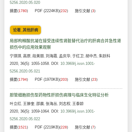
5256.2020.05.020
摘要
PDF (2224KB)
施引文献
(
1780
)
(
232
)
(
3
)
论著_其他肝病
局部枸橼酸抗凝在接受连续性肾脏替代治疗的肝病合并急性肾
损伤中的应用效果观察
宁琪琪
高原
段美丽
刘海霞
孟庆华
于红卫
胡中杰
朱跃科
,
,
,
,
,
,
,
2020, 36(5): 1055-1058.
DOI:
10.3969/j.issn.1001-
5256.2020.05.021
摘要
PDF (1970KB)
施引文献
(
1794
)
(
203
)
(
23
)
胆管细胞损伤型药物性肝损伤病理与临床生化特征分析
叶立红
王翀奎
邵晨
张海丛
刘志权
王泰龄
,
,
,
,
,
2020, 36(5): 1059-1064.
DOI:
10.3969/j.issn.1001-
5256.2020.05.022
摘要
PDF (2219KB)
施引文献
(
1521
)
(
228
)
(
7
)