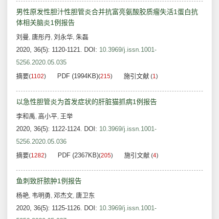
男性原发性胆汁性胆管炎合并抗富亮氨酸胶质瘤失活1蛋白抗
体相关脑炎1例报告
刘曼
唐彤丹
刘永华
朱磊
,
,
,
2020, 36(5): 1120-1121.
DOI:
10.3969/j.issn.1001-
5256.2020.05.035
摘要
PDF (1994KB)
施引文献
(
1102
)
(
215
)
(
1
)
以急性胆管炎为首发症状的肝脏猫抓病1例报告
李和禹
高小平
王举
,
,
2020, 36(5): 1122-1124.
DOI:
10.3969/j.issn.1001-
5256.2020.05.036
摘要
PDF (2367KB)
施引文献
(
1282
)
(
205
)
(
4
)
鱼刺致肝脓肿1例报告
杨艳
韦明勇
邓杰文
唐卫东
,
,
,
2020, 36(5): 1125-1126.
DOI:
10.3969/j.issn.1001-