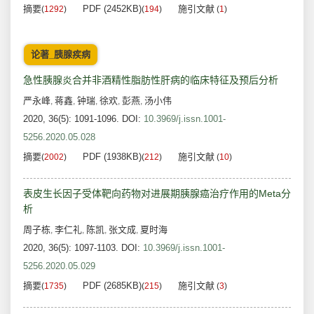
摘要
PDF (2452KB)
施引文献
(
1292
)
(
194
)
(
1
)
论著_胰腺疾病
急性胰腺炎合并非酒精性脂肪性肝病的临床特征及预后分析
严永峰
蒋鑫
钟瑞
徐欢
彭燕
汤小伟
,
,
,
,
,
2020, 36(5): 1091-1096.
DOI:
10.3969/j.issn.1001-
5256.2020.05.028
摘要
PDF (1938KB)
施引文献
(
2002
)
(
212
)
(
10
)
表皮生长因子受体靶向药物对进展期胰腺癌治疗作用的Meta分
析
周子栋
李仁礼
陈凯
张文成
夏时海
,
,
,
,
2020, 36(5): 1097-1103.
DOI:
10.3969/j.issn.1001-
5256.2020.05.029
摘要
PDF (2685KB)
施引文献
(
1735
)
(
215
)
(
3
)