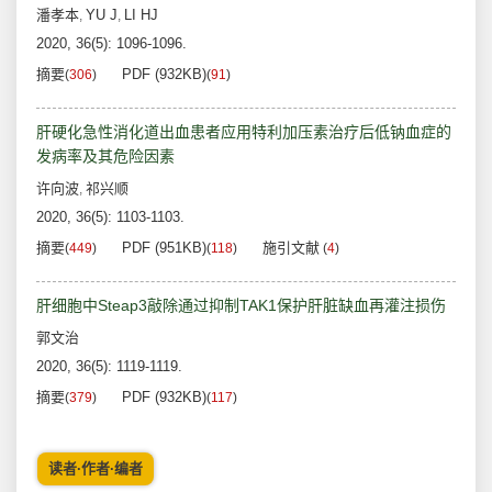
潘孝本
YU J
LI HJ
,
,
2020, 36(5): 1096-1096.
摘要
PDF (932KB)
(
306
)
(
91
)
肝硬化急性消化道出血患者应用特利加压素治疗后低钠血症的
发病率及其危险因素
许向波
祁兴顺
,
2020, 36(5): 1103-1103.
摘要
PDF (951KB)
施引文献
(
449
)
(
118
)
(
4
)
肝细胞中Steap3敲除通过抑制TAK1保护肝脏缺血再灌注损伤
郭文治
2020, 36(5): 1119-1119.
摘要
PDF (932KB)
(
379
)
(
117
)
读者·作者·编者