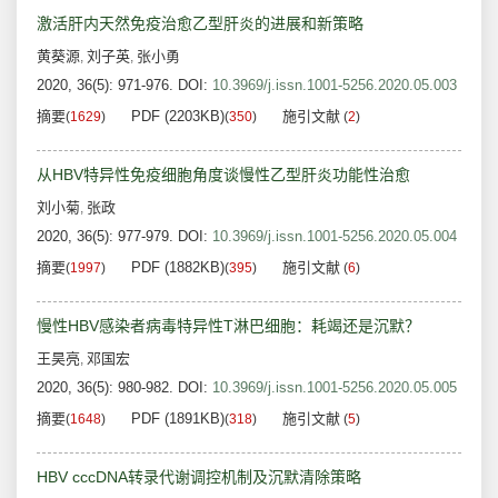
激活肝内天然免疫治愈乙型肝炎的进展和新策略
黄葵源
刘子英
张小勇
,
,
2020, 36(5): 971-976.
DOI:
10.3969/j.issn.1001-5256.2020.05.003
摘要
PDF (2203KB)
施引文献
(
1629
)
(
350
)
(
2
)
从HBV特异性免疫细胞角度谈慢性乙型肝炎功能性治愈
刘小菊
张政
,
2020, 36(5): 977-979.
DOI:
10.3969/j.issn.1001-5256.2020.05.004
摘要
PDF (1882KB)
施引文献
(
1997
)
(
395
)
(
6
)
慢性HBV感染者病毒特异性T淋巴细胞：耗竭还是沉默？
王昊亮
邓国宏
,
2020, 36(5): 980-982.
DOI:
10.3969/j.issn.1001-5256.2020.05.005
摘要
PDF (1891KB)
施引文献
(
1648
)
(
318
)
(
5
)
HBV cccDNA转录代谢调控机制及沉默清除策略