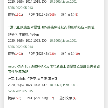
2020, 36(5): 1014-1018.
DOI:
10.3969/j.issn.1001-
5256.2020.05.013
摘要
PDF (1912KB)
施引文献
(
1601
)
(
205
)
(
5
)
T淋巴细胞表型对慢性HBV感染免疫状态的影响及应用价值
赵金花
李俊峰
毛小荣
,
,
2020, 36(5): 1019-1023.
DOI:
10.3969/j.issn.1001-
5256.2020.05.014
摘要
PDF (1923KB)
施引文献
(
1403
)
(
220
)
(
10
)
microRNA-18a通过PPARαγ信号通路上调慢性乙型肝炎患者调
节性免疫功能
叶军
韩山山
卢盺奕
商玉涛
冯志强
,
,
,
,
2020, 36(5): 1024-1028.
DOI:
10.3969/j.issn.1001-
5256.2020.05.015
摘要
PDF (2291KB)
施引文献
(
773
)
(
157
)
(
4
)