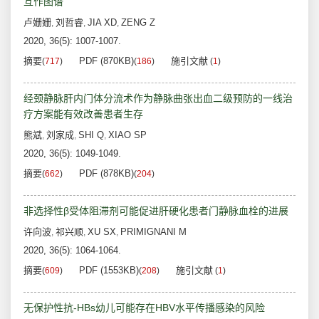
互作图谱
卢姗姗
刘哲睿
JIA XD
ZENG Z
,
,
,
2020, 36(5): 1007-1007.
摘要
PDF (870KB)
施引文献
(
717
)
(
186
)
(
1
)
经颈静脉肝内门体分流术作为静脉曲张出血二级预防的一线治
疗方案能有效改善患者生存
熊斌
刘家成
SHI Q
XIAO SP
,
,
,
2020, 36(5): 1049-1049.
摘要
PDF (878KB)
(
662
)
(
204
)
非选择性β受体阻滞剂可能促进肝硬化患者门静脉血栓的进展
许向波
祁兴顺
XU SX
PRIMIGNANI M
,
,
,
2020, 36(5): 1064-1064.
摘要
PDF (1553KB)
施引文献
(
609
)
(
208
)
(
1
)
无保护性抗-HBs幼儿可能存在HBV水平传播感染的风险