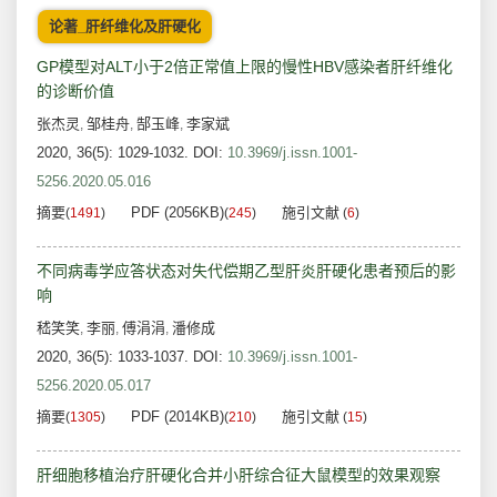
论著_肝纤维化及肝硬化
GP模型对ALT小于2倍正常值上限的慢性HBV感染者肝纤维化
的诊断价值
张杰灵
邹桂舟
郜玉峰
李家斌
,
,
,
2020, 36(5): 1029-1032.
DOI:
10.3969/j.issn.1001-
5256.2020.05.016
摘要
PDF (2056KB)
施引文献
(
1491
)
(
245
)
(
6
)
不同病毒学应答状态对失代偿期乙型肝炎肝硬化患者预后的影
响
嵇笑笑
李丽
傅涓涓
潘修成
,
,
,
2020, 36(5): 1033-1037.
DOI:
10.3969/j.issn.1001-
5256.2020.05.017
摘要
PDF (2014KB)
施引文献
(
1305
)
(
210
)
(
15
)
肝细胞移植治疗肝硬化合并小肝综合征大鼠模型的效果观察