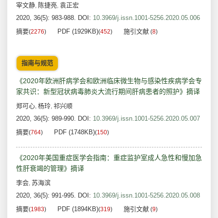
宰文静
陈捷亮
袁正宏
,
,
2020, 36(5): 983-988.
DOI:
10.3969/j.issn.1001-5256.2020.05.006
摘要
PDF (1929KB)
施引文献
(
2276
)
(
452
)
(
8
)
指南与规范
《2020年欧洲肝病学会和欧洲临床微生物与感染性疾病学会专
家共识：新型冠状病毒肺炎大流行期间肝病患者的照护》摘译
郑可心
杨玲
祁兴顺
,
,
2020, 36(5): 989-990.
DOI:
10.3969/j.issn.1001-5256.2020.05.007
摘要
PDF (1748KB)
(
764
)
(
150
)
《2020年美国重症医学会指南：重症监护室成人急性和慢加急
性肝衰竭的管理》摘译
李会
苏海滨
,
2020, 36(5): 991-995.
DOI:
10.3969/j.issn.1001-5256.2020.05.008
摘要
PDF (1894KB)
施引文献
(
1983
)
(
319
)
(
9
)