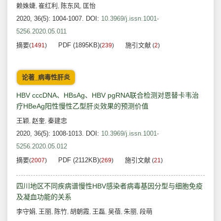
赖姝婕
崔红利
陈东风
匡怡
,
,
,
2020, 36(5): 1004-1007.
DOI:
10.3969/j.issn.1001-
5256.2020.05.011
摘要
PDF (1895KB)
施引文献
(
1491
)
(
239
)
(
2
)
论著_病毒性肝炎
HBV cccDNA、HBsAg、HBV pgRNA联合检测对恩替卡韦治
疗HBeAg阳性慢性乙型肝炎效果的预测价值
王颖
赵奎
秦建忠
,
,
2020, 36(5): 1008-1013.
DOI:
10.3969/j.issn.1001-
5256.2020.05.012
摘要
PDF (2112KB)
施引文献
(
2007
)
(
269
)
(
21
)
四川地区不同疾病谱慢性HBV感染者病毒基因分型与细胞免疫
及凝血功能的关系
李守娟
王丽
陈竹
胡朝霞
王磊
吴蓓
朱丽
段萌
,
,
,
,
,
,
,