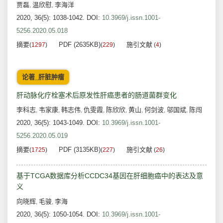
贾磊
温欣慰
李海洋
,
,
2020, 36(5): 1038-1042.
DOI:
10.3969/j.issn.1001-
5256.2020.05.018
摘要
PDF (2635KB)
施引文献
(
1297
)
(
229
)
(
4
)
论著_肝脏肿瘤
肝动脉化疗栓塞术后原发性肝癌患者的肠道菌群变化
李科志
韦家康
韩志伟
仇雯霞
陈欣欣
黄山
何剑波
邬国斌
陈闯
,
,
,
,
,
,
,
,
2020, 36(5): 1043-1049.
DOI:
10.3969/j.issn.1001-
5256.2020.05.019
摘要
PDF (3135KB)
施引文献
(
1725
)
(
227
)
(
26
)
基于TCGA数据库分析CCDC34基因在肝细胞癌中的表达及意
义
向晓辉
毛骏
李海
,
,
2020, 36(5): 1050-1054.
DOI:
10.3969/j.issn.1001-