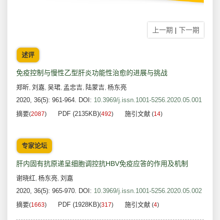
上一期
|
下一期
述评
免疫控制与慢性乙型肝炎功能性治愈的进展与挑战
郑昕
刘嘉
吴珺
孟忠吉
陆蒙吉
杨东亮
,
,
,
,
,
2020, 36(5): 961-964.
DOI:
10.3969/j.issn.1001-5256.2020.05.001
摘要
PDF (2135KB)
施引文献
(
2087
)
(
492
)
(
14
)
专家论坛
肝内固有抗原递呈细胞调控抗HBV免疫应答的作用及机制
谢晓红
杨东亮
刘嘉
,
,
2020, 36(5): 965-970.
DOI:
10.3969/j.issn.1001-5256.2020.05.002
摘要
PDF (1928KB)
施引文献
(
1663
)
(
317
)
(
4
)