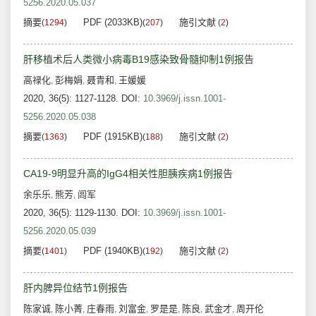
5256.2020.05.037
摘要
PDF (2033KB)
施引文献
(
1294
)
(
207
)
(
2
)
肝移植术后人类微小病毒B19感染致骨髓抑制1例报告
高禄化
彭梅娟
聂青和
王媛媛
,
,
,
2020, 36(5): 1127-1128.
DOI:
10.3969/j.issn.1001-
5256.2020.05.038
摘要
PDF (1915KB)
施引文献
(
1363
)
(
188
)
(
2
)
CA19-9明显升高的IgG4相关性胆胰疾病1例报告
余乐乐
熊芳
闾军
,
,
2020, 36(5): 1129-1130.
DOI:
10.3969/j.issn.1001-
5256.2020.05.039
摘要
PDF (1940KB)
施引文献
(
1401
)
(
192
)
(
2
)
肝内脾异位结节1例报告
陈家诚
陈小菁
庄春雨
刘富金
罗是是
陈良
武金才
周开伦
,
,
,
,
,
,
,