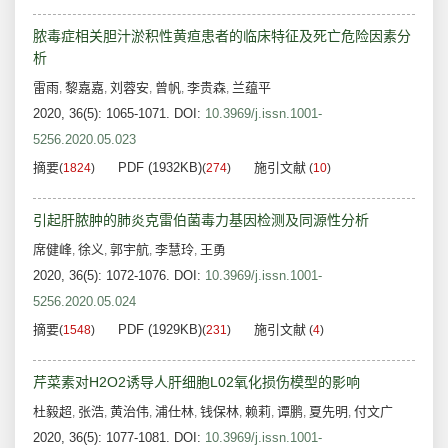
脓毒症相关胆汁淤积性黄疸患者的临床特征及死亡危险因素分
析
雷雨
黎嘉嘉
刘蓉安
曾帆
李贵森
兰蕴平
,
,
,
,
,
2020, 36(5): 1065-1071.
DOI:
10.3969/j.issn.1001-
5256.2020.05.023
摘要
PDF (1932KB)
施引文献
(
1824
)
(
274
)
(
10
)
引起肝脓肿的肺炎克雷伯菌毒力基因检测及同源性分析
席健峰
徐义
郭宇航
李慧玲
王勇
,
,
,
,
2020, 36(5): 1072-1076.
DOI:
10.3969/j.issn.1001-
5256.2020.05.024
摘要
PDF (1929KB)
施引文献
(
1548
)
(
231
)
(
4
)
芹菜素对H2O2诱导人肝细胞L02氧化损伤模型的影响
杜毅超
张浩
黄治伟
浦仕林
钱保林
赖莉
谭鹏
夏先明
付文广
,
,
,
,
,
,
,
,
2020, 36(5): 1077-1081.
DOI:
10.3969/j.issn.1001-