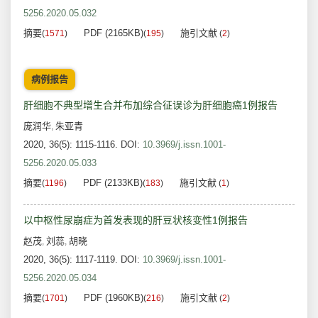
5256.2020.05.032
摘要
PDF (2165KB)
施引文献
(
1571
)
(
195
)
(
2
)
病例报告
肝细胞不典型增生合并布加综合征误诊为肝细胞癌1例报告
庞润华
朱亚青
,
2020, 36(5): 1115-1116.
DOI:
10.3969/j.issn.1001-
5256.2020.05.033
摘要
PDF (2133KB)
施引文献
(
1196
)
(
183
)
(
1
)
以中枢性尿崩症为首发表现的肝豆状核变性1例报告
赵茂
刘蕊
胡晓
,
,
2020, 36(5): 1117-1119.
DOI:
10.3969/j.issn.1001-
5256.2020.05.034
摘要
PDF (1960KB)
施引文献
(
1701
)
(
216
)
(
2
)