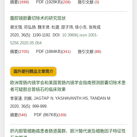
摘要
PDF (1928KB)
施引文献
(
1698
)
(
208
)
(
3
)
腹腔镜胆囊切除术的研究现状
谢文强
邓弘扬
魏丰贤
杜建
邵子玮
徐小东
张有成
,
,
,
,
,
,
2020, 36(5): 1190-1192.
DOI:
10.3969/j.issn.1001-
5256.2020.05.054
摘要
PDF (1884KB)
施引文献
(
2705
)
(
341
)
(
88
)
国外期刊精品文章简介
欧洲胃肠内镜学会和美国胃肠内镜学会指南预测胆囊切除术患
者可疑胆总管结石的临床效果
李家速
刘枫
JAGTAP N
YASHAVANTH HS
TANDAN M
,
,
,
,
2020, 36(5): 999-999.
摘要
PDF (867KB)
(
546
)
(
169
)
肝内胆管细胞癌患者肠道菌群、胆汁酸代谢及细胞因子特征性