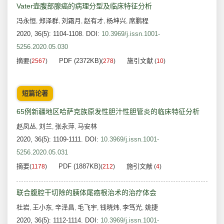
Vater壶腹部腺癌的病理分型及临床特征分析
冯永恒
郑泽群
刘霜月
赵有才
杨坤兴
席鹏程
,
,
,
,
,
2020, 36(5): 1104-1108.
DOI:
10.3969/j.issn.1001-
5256.2020.05.030
摘要
PDF (2372KB)
施引文献
(
2567
)
(
278
)
(
10
)
短篇论著
65例新疆地区哈萨克族原发性胆汁性胆管炎的临床特征分析
赵凤丛
刘兰
张永萍
马安林
,
,
,
2020, 36(5): 1109-1111.
DOI:
10.3969/j.issn.1001-
5256.2020.05.031
摘要
PDF (1887KB)
施引文献
(
1178
)
(
212
)
(
4
)
联合腹腔干切除的胰体尾癌根治术的治疗体会
杜岩
王小东
辛泽昌
毛飞宇
钱晓炜
李笃光
姚捷
,
,
,
,
,
,
2020, 36(5): 1112-1114.
DOI:
10.3969/j.issn.1001-