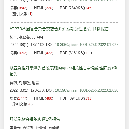
摘要
HTML
PDF (2349KB)
(
1842
)
(
320
)
(
145
)
施引文献
(
1
)
ATP7B基因复合杂合突变合并妊娠期急性脂肪肝1例报告
杨丹
张翠薇
邓明明
,
,
2022, 38(1): 167-169.
DOI:
10.3969/j.issn.1001-5256.2022.01.027
摘要
HTML
PDF (3181KB)
(
1092
)
(
422
)
(
111
)
以亚急性肝衰竭为首发表现的IgG4相关性自身免疫性肝炎1例
报告
蒋黎
刘慧敏
毛青
,
,
2022, 38(1): 170-173.
DOI:
10.3969/j.issn.1001-5256.2022.01.028
摘要
HTML
PDF (3941KB)
(
1777
)
(
486
)
(
131
)
施引文献
(
6
)
肝滤泡树突细胞肉瘤1例报告
李晨光
贾继尧
孙栾彪
高硕徽
,
,
,