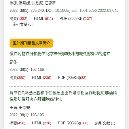
徐建
潘燕妮
刘欣原
江建新
,
,
,
2022, 38(1): 236-240.
DOI:
10.3969/j.issn.1001-5256.2022.01.043
摘要
HTML
PDF (2998KB)
(
1352
)
(
611
)
(
137
)
施引文献
(
5
)
国外期刊精品文章简介
慢性药物性肝损伤生化学未缓解的列线图预测模型的建立
纪冬
2022, 38(1): 166-166.
摘要
HTML
PDF (905KB)
(
380
)
(
236
)
(
88
)
调节性T淋巴细胞和中性粒细胞胞外陷阱相互作用促进非酒精
性脂肪性肝炎向肝细胞癌转化
王涵
田德安
,
2022, 38(1): 195-195.
摘要
HTML
PDF (905KB)
施引文献
(
450
)
(
226
)
(
108
)
(
1
)