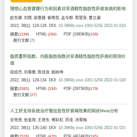
理想心血管健康行为和因素对非酒精性脂肪性肝病发病的影响
赵东娜
刘倩
梁惠捷
崔皓哲
孟令群
鄂慧良
曹立瀛
,
,
,
,
,
,
2022, 38(1): 124-128.
DOI:
10.3969/j.issn.1001-5256.2022.01.019
摘要
HTML
PDF (1983KB)
(
1248
)
(
284
)
(
108
)
施引文献
(
7
)
脂质蓄积指数、内脏脂肪指数对非酒精性脂肪性肝病的预测价
值
段绍杰
刘尊敬
陈佳良
姚树坤
,
,
,
2022, 38(1): 129-134.
DOI:
10.3969/j.issn.1001-5256.2022.01.020
摘要
HTML
PDF (2973KB)
(
2083
)
(
334
)
(
179
)
施引文献
(
27
)
人工肝支持系统治疗慢加急性肝衰竭效果的网状Meta分析
甘亮亮
张金周
王贤东
傅彩虹
苏佳
汤雪梅
,
,
,
,
,
2022, 38(1): 135-140.
DOI:
10.3969/j.issn.1001-5256.2022.01.021
摘要
HTML
PDF (4674KB)
(
2576
)
(
470
)
(
185
)