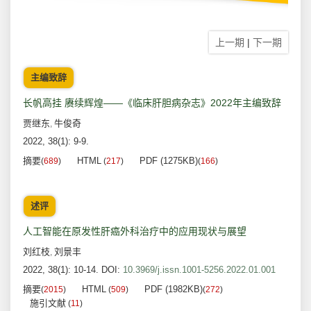
上一期
|
下一期
主编致辞
长帆高挂 赓续辉煌——《临床肝胆病杂志》2022年主编致辞
贾继东
牛俊奇
,
2022, 38(1): 9-9.
摘要
HTML
PDF (1275KB)
(
689
)
(
217
)
(
166
)
述评
人工智能在原发性肝癌外科治疗中的应用现状与展望
刘红枝
刘景丰
,
2022, 38(1): 10-14.
DOI:
10.3969/j.issn.1001-5256.2022.01.001
摘要
HTML
PDF (1982KB)
(
2015
)
(
509
)
(
272
)
施引文献
(
11
)