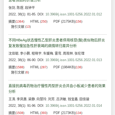
患者预后的价值分析
张剑
陈煜
段钟平
,
,
2022, 38(1): 81-85.
DOI:
10.3969/j.issn.1001-5256.2022.01.012
摘要
HTML
PDF (2175KB)
(
1364
)
(
250
)
(
156
)
施引文献
(
13
)
不同HBeAg状态慢性乙型肝炎患者停用核苷(酸)类似物后肝炎
复发致慢加急性肝衰竭的病情转归差异分析
沈佳聪
李小鹏
程晓宇
车媛梅
雷弯
周观林
张伦理
,
,
,
,
,
,
2022, 38(1): 86-90.
DOI:
10.3969/j.issn.1001-5256.2022.01.013
摘要
HTML
PDF (1984KB)
(
1588
)
(
287
)
(
136
)
施引文献
(
6
)
直接抗病毒药物治疗慢性丙型肝炎合并血小板减少患者的效果
分析
王涛
李凤惠
梁静
向慧玲
刘芳
吕洪敏
钱宝鑫
田佳骏
,
,
,
,
,
,
,
2022, 38(1): 91-96.
DOI:
10.3969/j.issn.1001-5256.2022.01.014
摘要
HTML
PDF (2173KB)
(
1508
)
(
393
)
(
134
)