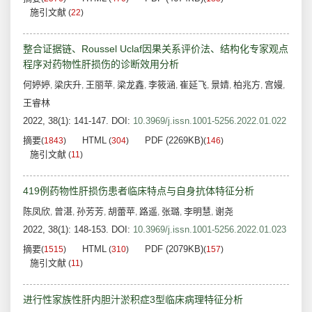
施引文献
(
22
)
整合证据链、Roussel Uclaf因果关系评价法、结构化专家观点
程序对药物性肝损伤的诊断效用分析
何婷婷
梁庆升
王丽苹
梁龙鑫
李筱涵
崔延飞
景婧
柏兆方
宫嫚
,
,
,
,
,
,
,
,
,
王睿林
2022, 38(1): 141-147.
DOI:
10.3969/j.issn.1001-5256.2022.01.022
摘要
HTML
PDF (2269KB)
(
1843
)
(
304
)
(
146
)
施引文献
(
11
)
419例药物性肝损伤患者临床特点与自身抗体特征分析
陈凤欣
曾湛
孙芳芳
胡蕾苹
路遥
张璐
李明慧
谢尧
,
,
,
,
,
,
,
2022, 38(1): 148-153.
DOI:
10.3969/j.issn.1001-5256.2022.01.023
摘要
HTML
PDF (2079KB)
(
1515
)
(
310
)
(
157
)
施引文献
(
11
)
进行性家族性肝内胆汁淤积症3型临床病理特征分析