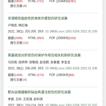
摘要
HTML
PDF (2546KB)
(
1854
)
(
721
)
(
281
)
施引文献
(
6
)
非酒精性脂肪性肝病体外模型的研究进展
卢晓臣
韩红梅
,
2022, 38(1): 201-205.
DOI:
10.3969/j.issn.1001-5256.2022.01.035
摘要
HTML
PDF (2000KB)
(
2089
)
(
993
)
(
326
)
施引文献
(
12
)
莱菔硫烷对肝损伤的保护作用及相关机制研究进展
马欣雨
段婷婷
徐敬娅
赵佳鹤
张春蕾
李宝龙
,
,
,
,
,
2022, 38(1): 206-209.
DOI:
10.3969/j.issn.1001-5256.2022.01.036
摘要
HTML
PDF (1983KB)
(
1406
)
(
574
)
(
86
)
施引文献
(
4
)
靶向自噬缓解肝缺血再灌注损伤的研究进展
李振
王科
王凯强
俞科贤
,
,
,
2022, 38(1): 210-214.
DOI:
10.3969/j.issn.1001-5256.2022.01.037