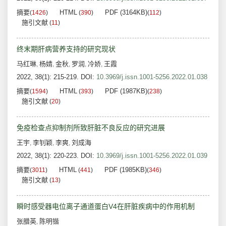
摘要
HTML
PDF (3164KB)
(
1426
)
(
390
)
(
112
)
施引文献
(
11
)
终末期肝病营养支持的研究现状
马红琳
杨婧
金秋
罗润
冷娇
王霞
,
,
,
,
,
2022, 38(1): 215-219.
DOI:
10.3969/j.issn.1001-5256.2022.01.038
摘要
HTML
PDF (1987KB)
(
1594
)
(
393
)
(
238
)
施引文献
(
20
)
免疫检查点抑制剂所致肝脏不良反应的研究进展
王宇
李钊颖
李爽
刘成海
,
,
,
2022, 38(1): 220-223.
DOI:
10.3969/j.issn.1001-5256.2022.01.039
摘要
HTML
PDF (1985KB)
(
3011
)
(
441
)
(
346
)
施引文献
(
13
)
瞬时感受器电位离子通道蛋白V4在肝脏疾病中的作用机制
张腊英
陈明锴
,