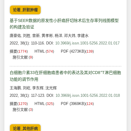
论著_肝脏肿瘤
基于SEER数据的原发性小肝癌肝切除术后生存率列线图模型
的构建及验证
唐豪佑
刘胜
曾新
黄孝彬
杨洋
邓大炜
李建水
,
,
,
,
,
,
2022, 38(1): 110-116.
DOI:
10.3969/j.issn.1001-5256.2022.01.017
摘要
HTML
PDF (4273KB)
(
1774
)
(
574
)
(
139
)
施引文献
(
9
)
+
白细胞介素33在肝细胞癌患者中的表达及其对CD8
T淋巴细胞
功能的调节作用
王海鹏
刘屹
李东辉
沈光辉
,
,
,
2022, 38(1): 117-123.
DOI:
10.3969/j.issn.1001-5256.2022.01.018
摘要
HTML
PDF (3969KB)
(
1270
)
(
325
)
(
124
)
施引文献
(
3
)
论著_其他肝病