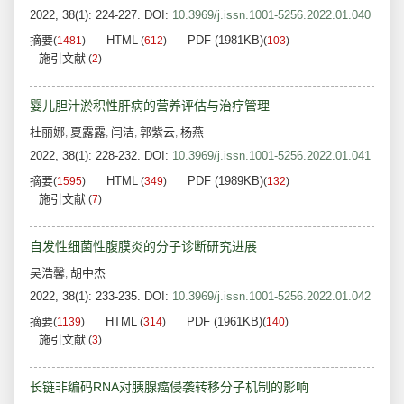
2022, 38(1): 224-227.
DOI:
10.3969/j.issn.1001-5256.2022.01.040
摘要
HTML
PDF (1981KB)
(
1481
)
(
612
)
(
103
)
施引文献
(
2
)
婴儿胆汁淤积性肝病的营养评估与治疗管理
杜丽娜
夏露露
闫洁
郭紫云
杨燕
,
,
,
,
2022, 38(1): 228-232.
DOI:
10.3969/j.issn.1001-5256.2022.01.041
摘要
HTML
PDF (1989KB)
(
1595
)
(
349
)
(
132
)
施引文献
(
7
)
自发性细菌性腹膜炎的分子诊断研究进展
吴浩馨
胡中杰
,
2022, 38(1): 233-235.
DOI:
10.3969/j.issn.1001-5256.2022.01.042
摘要
HTML
PDF (1961KB)
(
1139
)
(
314
)
(
140
)
施引文献
(
3
)
长链非编码RNA对胰腺癌侵袭转移分子机制的影响