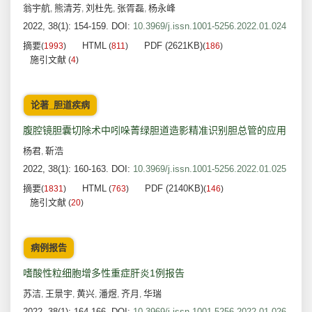
翁宇航
熊清芳
刘杜先
张胥磊
杨永峰
,
,
,
,
2022, 38(1): 154-159.
DOI:
10.3969/j.issn.1001-5256.2022.01.024
摘要
HTML
PDF (2621KB)
(
1993
)
(
811
)
(
186
)
施引文献
(
4
)
论著_胆道疾病
腹腔镜胆囊切除术中吲哚菁绿胆道造影精准识别胆总管的应用
杨君
靳浩
,
2022, 38(1): 160-163.
DOI:
10.3969/j.issn.1001-5256.2022.01.025
摘要
HTML
PDF (2140KB)
(
1831
)
(
763
)
(
146
)
施引文献
(
20
)
病例报告
嗜酸性粒细胞增多性重症肝炎1例报告
苏洁
王景宇
黄兴
潘煜
齐月
华瑞
,
,
,
,
,
2022, 38(1): 164-166.
DOI:
10.3969/j.issn.1001-5256.2022.01.026