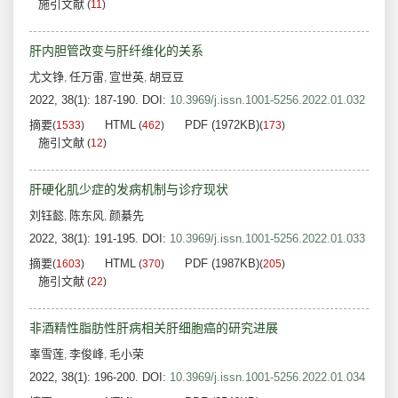
施引文献
(
11
)
肝内胆管改变与肝纤维化的关系
尤文铮
任万雷
宣世英
胡豆豆
,
,
,
2022, 38(1): 187-190.
DOI:
10.3969/j.issn.1001-5256.2022.01.032
摘要
HTML
PDF (1972KB)
(
1533
)
(
462
)
(
173
)
施引文献
(
12
)
肝硬化肌少症的发病机制与诊疗现状
刘钰懿
陈东风
颜綦先
,
,
2022, 38(1): 191-195.
DOI:
10.3969/j.issn.1001-5256.2022.01.033
摘要
HTML
PDF (1987KB)
(
1603
)
(
370
)
(
205
)
施引文献
(
22
)
非酒精性脂肪性肝病相关肝细胞癌的研究进展
辜雪莲
李俊峰
毛小荣
,
,
2022, 38(1): 196-200.
DOI:
10.3969/j.issn.1001-5256.2022.01.034