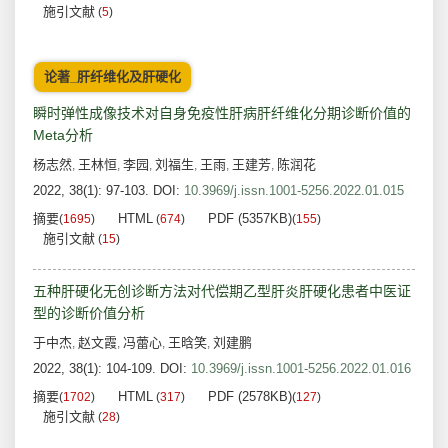
施引文献
(
5
)
论著_肝纤维化及肝硬化
瞬时弹性成像技术对自身免疫性肝病肝纤维化分期诊断价值的
Meta分析
杨志然
王林恒
李园
刘福生
王雨
王建芳
陈润花
,
,
,
,
,
,
2022, 38(1): 97-103.
DOI:
10.3969/j.issn.1001-5256.2022.01.015
摘要
HTML
PDF (5357KB)
(
1695
)
(
674
)
(
155
)
施引文献
(
15
)
五种肝硬化无创诊断方法对代偿期乙型肝炎肝硬化患者中医证
型的诊断价值分析
于中杰
赵文霞
冯蕾心
王晗笑
刘建鹏
,
,
,
,
2022, 38(1): 104-109.
DOI:
10.3969/j.issn.1001-5256.2022.01.016
摘要
HTML
PDF (2578KB)
(
1702
)
(
317
)
(
127
)
施引文献
(
28
)