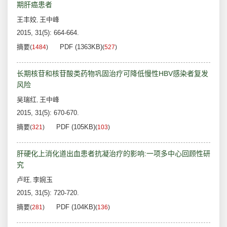
期肝癌患者
王丰姣
王中峰
,
2015, 31(5): 664-664.
摘要
PDF (1363KB)
(
1484
)
(
527
)
长期核苷和核苷酸类药物巩固治疗可降低慢性HBV感染者复发
风险
吴瑞红
王中峰
,
2015, 31(5): 670-670.
摘要
PDF (105KB)
(
321
)
(
103
)
肝硬化上消化道出血患者抗凝治疗的影响:一项多中心回顾性研
究
卢旺
李婉玉
,
2015, 31(5): 720-720.
摘要
PDF (104KB)
(
281
)
(
136
)