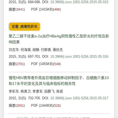
2015, 31(5): 694-696.
DOI:
10.3969/j.issn.1001-5256.2015.05.015
摘要
PDF (1415KB)
(
2841
)
(
496
)
论著_病毒性肝炎
聚乙二醇干扰素α-2a治疗HBeAg阴性慢性乙型肝炎的疗效及影
响因素
刘志华
何海棠
胡静
付群香
骆抗先
,
,
,
,
2015, 31(5): 697-701.
DOI:
10.3969/j.issn.1001-5256.2015.05.016
摘要
PDF (1455KB)
(
2701
)
(
548
)
慢性HBV携带者外周血巨噬细胞移动抑制因子、白细胞介素10
和17水平的变化及其与临床指标的相关性
李彩东
杨勇卫
李惠军
田鹏飞
吴斌
,
,
,
,
2015, 31(5): 702-705.
DOI:
10.3969/j.issn.1001-5256.2015.05.017
摘要
PDF (1444KB)
(
2651
)
(
526
)