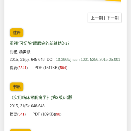
上一期
|
下一期
述评
重视“可切除”胰腺癌的新辅助治疗
刘畅
杨尹默
,
2015, 31(5): 645-648.
DOI:
10.3969/j.issn.1001-5256.2015.05.001
摘要
PDF (1511KB)
(
2341
)
(
584
)
书讯
《实用临床胃肠病学》(第2版)出版
2015, 31(5): 648-648.
摘要
PDF (109KB)
(
541
)
(
98
)