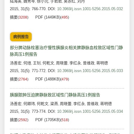
陆海英
魏秀琴
徐小元
于岩岩
吴赤红
刘丹
,
,
,
,
,
2015, 31(5): 766-770.
DOI:
10.3969/j.issn.1001-5256.2015.05.032
摘要
PDF (1449KB)
(
3208
)
(
495
)
病例报告
部分脾动脉栓塞治疗慢性胰腺炎相关脾静脉血栓致区域性门静
脉高压1例报告
汤善宏
何煊
王钊
何乾文
周晓蕾
李红永
曾维政
蒋明德
,
,
,
,
,
,
,
2015, 31(5): 771-772.
DOI:
10.3969/j.issn.1001-5256.2015.05.033
摘要
PDF (1488KB)
(
2764
)
(
479
)
胰腺脓肿压迫脾静脉致区域性门静脉高压1例报告
汤善宏
何卿玮
何乾文
梁燕
周晓蕾
李红永
曾维政
蒋明德
,
,
,
,
,
,
,
2015, 31(5): 773-774.
DOI:
10.3969/j.issn.1001-5256.2015.05.034
摘要
PDF (1705KB)
(
2592
)
(
518
)